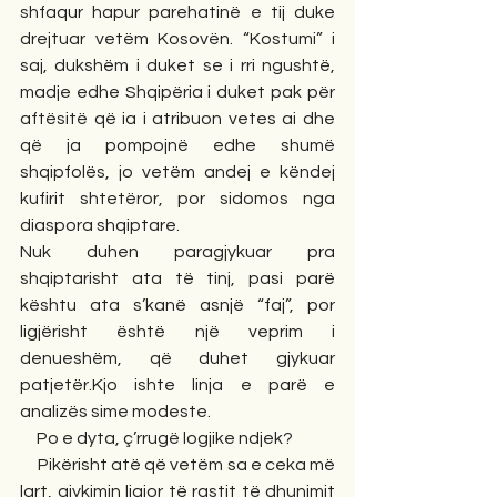
shfaqur hapur parehatinë e tij duke 
drejtuar vetëm Kosovën. “Kostumi” i 
saj, dukshëm i duket se i rri ngushtë, 
madje edhe Shqipëria i duket pak për 
aftësitë që ia i atribuon vetes ai dhe 
që ja pompojnë edhe shumë 
shqipfolës, jo vetëm andej e këndej 
kufirit shtetëror, por sidomos nga 
diaspora shqiptare.  
Nuk duhen paragjykuar pra 
shqiptarisht ata të tinj, pasi parë 
kështu ata s’kanë asnjë “faj”, por 
ligjërisht është një veprim i 
denueshëm, që duhet gjykuar 
patjetër.Kjo ishte linja e parë e 
analizës sime modeste.
     Po e dyta, ç’rrugë logjike ndjek?
     Pikërisht atë që vetëm sa e ceka më 
lart, gjykimin ligjor të rastit të dhunimit 