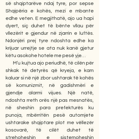
së shqiptarëve ndaj tyre, por sepse 
Shqipëria e kohës, mezi e mbante 
edhe veten. E megjithatë, ajo ua hapi 
dyert, siç duhet të bënte vllau për 
vllezërit e gjendur në zjarrin e luftës. 
Ndonjëri prej tyre ndoshta edhe ka 
krijuar urrejtje se ata nuk kanë gjetur 
këtu asokohe hotele me pesë yje…
       M’u kujtua ajo periudhë, të cilën për 
shkak të detyrës që kryeja, e kam 
kaluar si në një zbor ushtarak të kohës 
së komunizmit, në gadishmëri e 
gjendje alarmi vijues. Një natë, 
ndoshta rreth orës një pas mesnatës, 
në sheshin para prefekturës ku 
punoja, mbërritën pesë automjete 
ushtarake shqiptare plot me vëllezër 
kosovarë, të cilët duhet të 
strehoheshin e sistemoheshin 