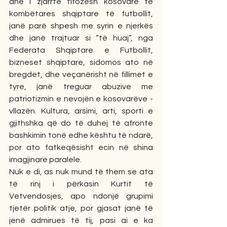
dhe i zjarrtë tifozësh kosovarë të 
kombëtares shqiptare të futbollit, 
janë parë shpesh me syrin e njerkës 
dhe janë trajtuar si “të huaj”, nga 
Federata Shqiptare e Futbollit, 
bizneset shqiptare, sidomos ato në 
bregdet, dhe veçanërisht në fillimet e 
tyre, janë treguar abuzive me 
patriotizmin e nevojën e kosovarëve - 
vllazën. Kultura, arsimi, arti, sporti e 
gjithshka që do të duhej të afronte 
bashkimin tonë edhe kështu të ndarë, 
por ato fatkeqësisht ecin në shina 
imagjinare paralele.
Nuk e di, as nuk mund të them se ata 
të rinj i përkasin Kurtit të 
Vetvendosjes, apo ndonjë grupimi 
tjetër politik atje, por gjasat janë të 
jenë admirues të tij, pasi ai e ka 