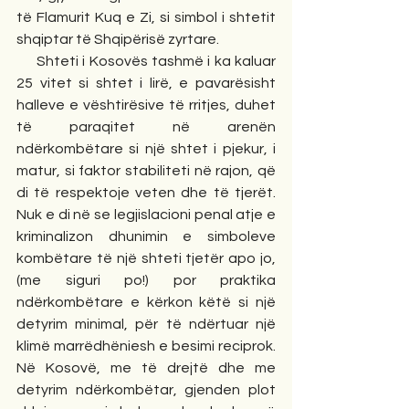
të Flamurit Kuq e Zi, si simbol i shtetit 
shqiptar të Shqipërisë zyrtare.
     Shteti i Kosovës tashmë i ka kaluar 
25 vitet si shtet i lirë, e pavarësisht 
halleve e vështirësive të rritjes, duhet 
të paraqitet në arenën 
ndërkombëtare si një shtet i pjekur, i 
matur, si faktor stabiliteti në rajon, që 
di të respektoje veten dhe të tjerët. 
Nuk e di në se legjislacioni penal atje e 
kriminalizon dhunimin e simboleve 
kombëtare të një shteti tjetër apo jo, 
(me siguri po!) por praktika 
ndërkombëtare e kërkon këtë si një 
detyrim minimal, për të ndërtuar një 
klimë marrëdhëniesh e besimi reciprok. 
Në Kosovë, me të drejtë dhe me 
detyrim ndërkombëtar, gjenden plot 