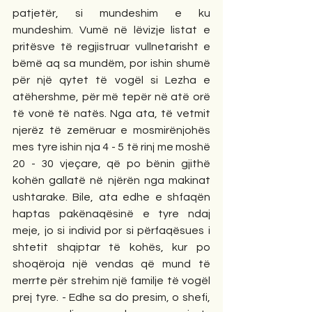
patjetër, si mundeshim e ku 
mundeshim. Vumë në lëvizje listat e 
pritësve të regjistruar vullnetarisht e 
bëmë aq sa mundëm, por ishin shumë 
për një qytet të vogël si Lezha e 
atëhershme, për më tepër në atë orë 
të vonë të natës. Nga ata, të vetmit 
njerëz të zemëruar e mosmirënjohës 
mes tyre ishin nja 4 - 5 të rinj me moshë 
20 - 30 vjeçare, që po bënin gjithë 
kohën gallatë në njërën nga makinat 
ushtarake. Bile, ata edhe e shfaqën 
haptas pakënaqësinë e tyre ndaj 
meje, jo si individ por si përfaqësues i 
shtetit shqiptar të kohës, kur po 
shoqëroja një vendas që mund të 
merrte për strehim një familje të vogël 
prej tyre. - Edhe sa do presim, o shefi, 