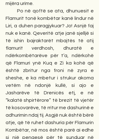
mijëra urime.
       Po në qoftë se ata, dhunuesit e 
Flamurit tonë kombëtar kanë lindur në 
Liri, a duhen paragjykuar? Jo! Asnjë faj 
nuk e kanë. Qeveritë atje janë sjelljë si 
të ishin bajraktarët mbajtës të atij 
flamurit verdhosh, dhuratë e 
ndërkombëtarëve për t’a, ndërkohë 
që Flamuri ynë Kuq e Zi ka kohë që 
është zbritur nga froni në zyra e 
sheshe, e ka mbetur i strukur akoma 
vetëm në ndonjë kullë, si ajo e 
Jasharëve të Drenicës etj, e në 
“kalatë shpirtërore” të brezit të vjetër 
të kosovarëve, të rritur me dashurinë e 
adhurimin ndaj tij. Asgjë nuk është bërë 
atje, që të ruhet dashuria për Flamurin 
Kombëtar, në mos është parë ai edhe 
si një pengesë për të sunduar në 