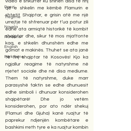
video e shkurtër ku shihen disa të rinj 
Poezi
që e shkelin me këmbë Flamurin e 
shtetit Shqiptar, e grisin atë me një 
Tregime
urrejtje të shfrenuar për t’ua patur zili 
Novela
edhe ata armiqtë historikë të kombit 
shqiptar dhe, sikur të mos mjaftonte 
Romane
kaq, e shkelin dhunshëm edhe me 
English
gomat e makinës. Thuhet se ata janë 
Përkthime
të rinj shqiptar të Kosovës! Kjo ka 
ngjallur reagime të natyrshme në 
rrjetet sociale dhe në disa mediume. 
Them të natyrshme, duke marr 
parasyshë faktin se edhe dhunuesit 
edhe simboli i dhunuar konsiderohen 
shqipëtarë! Dhe jo vetëm 
konsiderohen, por ato ndër shekuj 
(Flamuri dhe Gjuha) kanë ruajtur të 
paprekur ndjenjën kombëtare e 
bashkimi rreth tyre e ka ruajtur kombin 