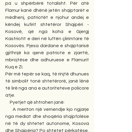
pa u shpërbërë totalisht. Për atë 
Flamur kanë dhënë jetën shqiptarët e 
mëdhenj, patriotët e njohur andej e 
këndej kufirit shtetëror Shqipëri - 
Kosovë, që nga koha e Gjergj 
Kastriotit e deri në luftën çlirimtare të 
Kosovës. Pjesa dardane e shqiptarisë 
gjithnjë ka qenë patriote e zjarrtë, 
mbrojtëse dhe adhuruese e Flamurit 
Kuq e Zi.
Për më tepër se kaq, të rinjtë dhunues 
të simbolit tonë shtetërorë, janë lënë 
të lirë nga ana e autoriteteve policore 
atje.
     Pyetjet që shtrohen janë:
     A meriton një vemendje kjo ngjarje 
nga mediat dhe shoqëria shqipfolëse 
në të dy shtetet autonome, Kosova 
dhe Shqipëria? Po shtetet përkatëse, 