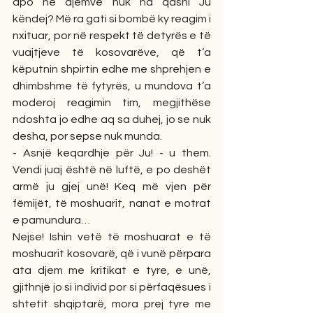
apo ne djemve nuk na qasni Ju 
këndej? Më ra gati si bombë ky reagim i 
nxituar, por në respekt të detyrës e të 
vuajtjeve të kosovarëve, që t’a 
këputnin shpirtin edhe me shprehjen e 
dhimbshme të fytyrës, u mundova t’a 
moderoj reagimin tim, megjithëse 
ndoshta jo edhe aq sa duhej, jo se nuk 
desha, por sepse nuk munda.
- Asnjë keqardhje për Ju! - u them. 
Vendi juaj është në luftë, e po deshët 
armë ju gjej unë! Keq më vjen për 
fëmijët, të moshuarit, nanat e motrat 
e pamundura…
Nejse! Ishin vetë të moshuarat e të 
moshuarit kosovarë, që i vunë përpara 
ata djem me kritikat e tyre, e unë, 
gjithnjë jo si individ por si përfaqësues i 
shtetit shqiptarë, mora prej tyre me 