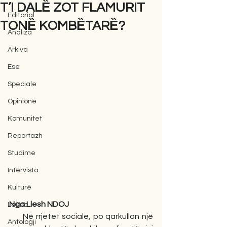
T’I DALȄ ZOT FLAMURIT
Editorial
TONȄ KOMBȄTARȄ?
Analiza
Arkiva
Ese
Speciale
Opinione
Komunitet
Reportazh
Studime
Intervista
Kulturë
Nga Llesh NDOJ
Lajme
      Në rrjetet sociale, po qarkullon një 
Antologji