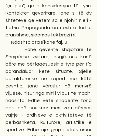
“çifligun”, që e konsiderojnë të tyrin. 
Kontaktet qeveritare, janë si të dy 
shteteve që vetëm sa e njohin njëri - 
tjetrin. Propoganda anti është fort e 
pranishme, sidomos tek brezi i ri.
      Ndoshta ata s’kanë faj…!
      Edhe qeveritë shqiptare të 
Shqipërisë zyrtare, asgjë nuk kanë 
bërë me përfaqësuesit e tyre për t’a 
parandaluar këtë situatë. Sjellje 
bajraktareske në raport me këtë 
çeshtje, janë vërejtur në mënyrë 
vijuese, nisur nga miti i vllaut të madh, 
ndoshta. Edhe vetë shoqëritë tona 
pak janë unifikuar mes veti përmes 
vajtje - ardhjeve e aktiviteteve të 
përbashkëta, kulturore, artistike e 
sportive. Edhe një grup i strukturuar 