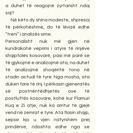
a duhet të reagojnë zyrtarisht ndaj 
saj?
     Në këto dy shina modeste, shpresoj 
të përkohëshme, do të lëvizë edhe 
“treni” i analizës sime.
Personalisht nuk më gjen në 
kundrakohë veprimi i atyre të rinjëve 
shqipfolës kosovarë, pasi më parë se 
të gjykojmë e analizojmë ata, na duhet 
të analizojmë shoqëritë tona në 
stadin actual të tyre. Nga mosha, ata 
duken fare të rinj. I përkasin gjeneratës 
së postnëntëdhjetës ose të 
postluftës kosovare, kohë kur Flamuri 
Kuq e Zi atje, nuk ka arritur të gjejë 
vend në zemrat e tyre. Ata flasin shqip, 
sepse kjo u vjen natyrshëm prej 
prindërve, ndoshta edhe nga se 