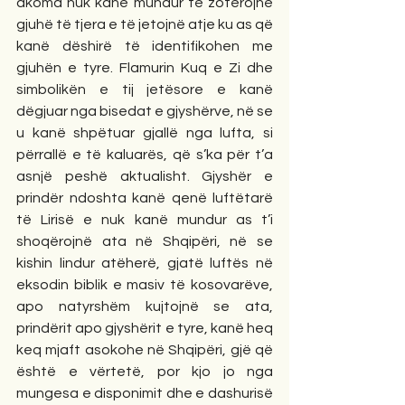
akoma nuk kanë mundur të zotërojnë 
gjuhë të tjera e të jetojnë atje ku as që 
kanë dëshirë të identifikohen me 
gjuhën e tyre. Flamurin Kuq e Zi dhe 
simbolikën e tij jetësore e kanë 
dëgjuar nga bisedat e gjyshërve, në se 
u kanë shpëtuar gjallë nga lufta, si 
përrallë e të kaluarës, që s’ka për t’a 
asnjë peshë aktualisht. Gjyshër e 
prindër ndoshta kanë qenë luftëtarë 
të Lirisë e nuk kanë mundur as t’i 
shoqërojnë ata në Shqipëri, në se 
kishin lindur atëherë, gjatë luftës në 
eksodin biblik e masiv të kosovarëve, 
apo natyrshëm kujtojnë se ata, 
prindërit apo gjyshërit e tyre, kanë heq 
keq mjaft asokohe në Shqipëri, gjë që 
është e vërtetë, por kjo jo nga 
mungesa e disponimit dhe e dashurisë 