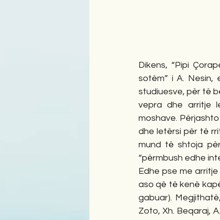
Dikens, “Pipi Çorap
sotëm” i A. Nesin, e
studiuesve, për të b
vepra dhe arritje 
moshave. Përjashto l
dhe letërsi për të r
mund të shtoja për 
“përmbush edhe inter
Edhe pse me arritje
aso që të kenë kapër
gabuar). Megjithatë,
Zoto, Xh. Beqaraj, A