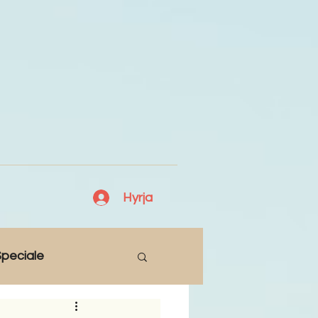
Hyrja
peciale
Lajme