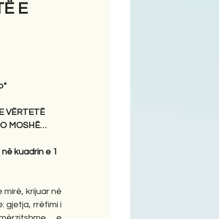
TË E
ime
o*
E VËRTETË 
ÇDO MOSHË…
në kuadrin e 1 
mirë, krijuar në 
jetja, rrëfimi i 
mërzitshme e 