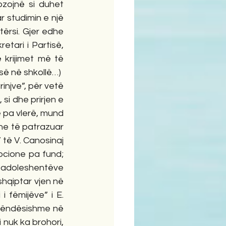
zojnë si duhet 
 studimin e një 
tërsi. Gjer edhe 
tari i Partisë, 
krijimet më të 
së në shkollë…) 
njve”, për vetë 
i dhe prirjen e 
 pa vlerë, mund 
he të patrazuar 
të V. Canosinaj 
ocione pa fund; 
 adoleshentëve 
hqiptar vjen në 
i fëmijëve” i E. 
 rëndësishme në 
nuk ka brohori, 