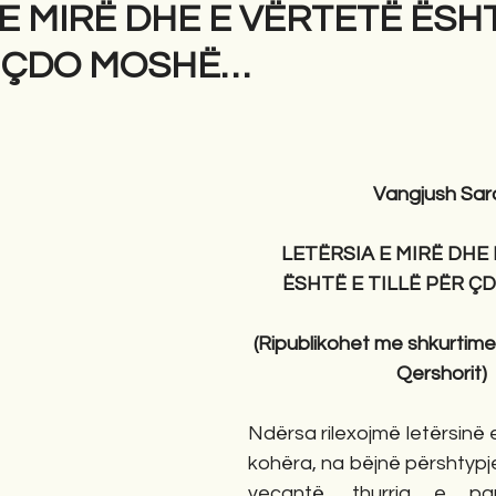
E MIRË DHE E VËRTETË ËSH
R ÇDO MOSHË…
gime
Novela
Romane
English
Përkth
Vangjush Sar
LETËRSIA E MIRË DHE 
ËSHTË E TILLË PËR 
(Ripublikohet me shkurtime 
Qershorit)
Ndërsa rilexojmë letërsinë e 
kohëra, na bëjnë përshtypje: g
veçantë, thurrja e pa