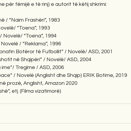
e për fëmijë e të rinj) e autorit të këtij shkrimi:
më / “Naim Frashëri”, 1983
Novelë/ “Toena”, 1993
 / Novelë/ “Toena”, 1994
/ Novelë / “Reklama”, 1996
natin Botëror të Futbollit” / Novelë/ ASD, 2001
hotit në Shqipëri” / Novelë/ ASD, 2004
a ime”/ Tregime / ASD, 2006
mbace” / Novelë (Anglisht dhe Shqip) ERIK Botime, 2019
 në prozë, Anglisht, Amazon 2020
hë”, etj. (Filma vizatimorë)