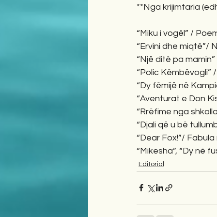
**Nga krijimtaria (edh
“Miku i vogël” / Poe
“Ervini dhe miqtë”/ 
“Një ditë pa mamin”
“Polic Këmbëvogli” 
“Dy fëmijë në Kampio
“Aventurat e Don Kis
“Rrëfime nga shkoll
“Djali që u bë tullu
“Dear Fox!”/ Fabula
“Mikesha”, “Dy në fus
Editorial