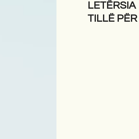
LETËRSIA 
TILLË PË
Antologji
Poezi
Tre