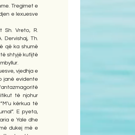
shme. Tregimet e 
djen e lexuesve 
 Sh. Vreto, R. 
 Dervishaj, Th. 
ohë që ka shumë 
ë shtyjë kufijtë 
mbyllur. 
uesve, vjedhja e 
to janë evidente 
 fantazmagoritë 
ikut të njohur 
“M’u kërkua të 
nal”. E pyeta, 
aria e Yale dhe 
 më dukej më e 