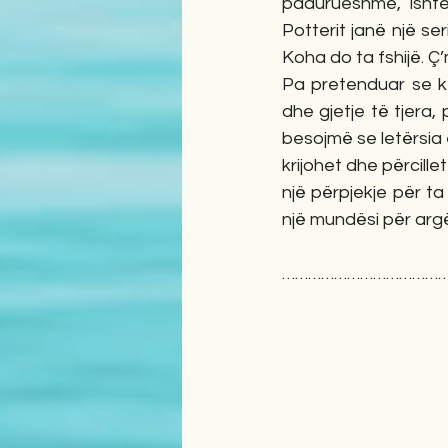
padurueshme, ishte 
Potterit janë një ser
Koha do ta fshijë. Ç
Pa pretenduar se ke
dhe gjetje të tjera,
besojmë se letërsia 
krijohet dhe përcille
një përpjekje për ta
një mundësi për arg
…………………………………