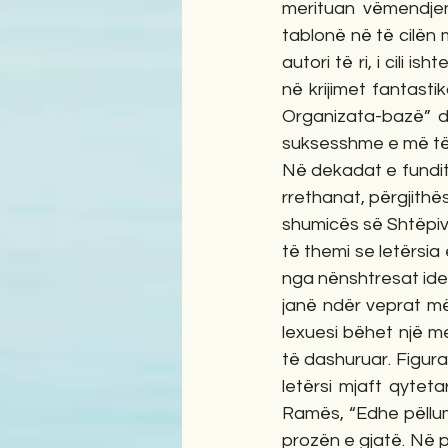
merituan vëmendjen 
tablonë në të cilën 
autori të ri, i cili 
në krijimet fantast
Organizata-bazë” d
suksesshme e më të l
Në dekadat e fundit,
rrethanat, përgjithë
shumicës së Shtëpive
të themi se letërsia
nga nënshtresat ideo
janë ndër veprat më 
lexuesi bëhet një m
të dashuruar. Figura
letërsi mjaft qytetar
Ramës, “Edhe pëllumb
prozën e gjatë. Në p