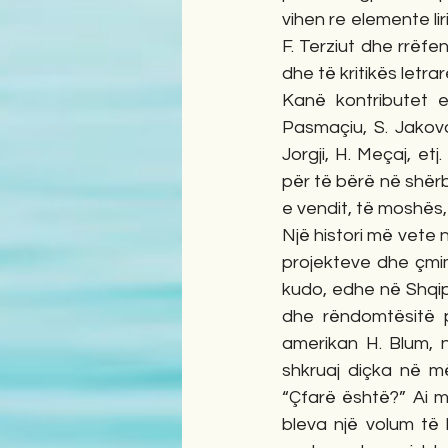
vihen re elemente lir
F. Terziut dhe rrëf
dhe të kritikës letrar
Kanë kontributet e
Pasmaçiu, S. Jakova,
Jorgji, H. Meçaj, et
për të bërë në shërbi
e vendit, të moshës,
Një histori më vete n
projekteve dhe çmimev
kudo, edhe në Shqipë
dhe rëndomtësitë pr
amerikan H. Blum, n
shkruaj diçka në më
“Çfarë është?” Ai më
bleva një volum të 