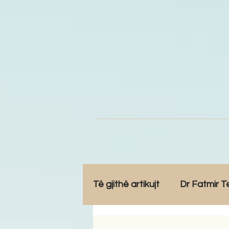
Të gjithë artikujt
Dr Fatmir T
Opinione
Komunitet