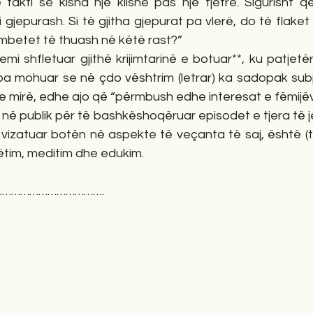
fakti se kisha një klishe pas një tjetre. Sigurisht që
i gjepurash. Si të gjitha gjepurat pa vlerë, do të flake
’mbetet të thuash në këtë rast?”
mi shfletuar gjithë krijimtarinë e botuar**, ku patjet
 pa mohuar se në çdo vështrim (letrar) ka sadopak subje
e mirë, edhe ajo që “përmbush edhe interesat e fëmijëve
t në publik për të bashkëshoqëruar episodet e tjera të j
 vizatuar botën në aspekte të veçanta të saj, është (t
ëtim, meditim dhe edukim.
…………………………….