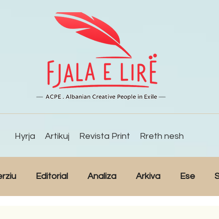
Hyrja
Artikuj
Revista Print
Rreth nesh
erziu
Editorial
Analiza
Arkiva
Ese
S
Reportazh
Studime
Intervista
Kulturë