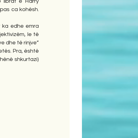
 librat e Harry 
t pas ca kohësh. 
ër ka edhe emra 
ktivizëm, le të 
 dhe të rinjve” 
etës. Pra, është 
hënë shkurtazi) 