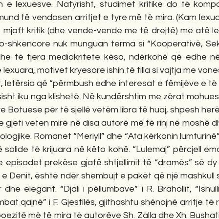
e lexuesve. Natyrisht, studimet kritike do të kompo
mund të vendosen arritjet e tyre më të mira. (Kam lexuar
ishte mjaft kritik (dhe vende-vende me të drejtë) me atë le
iko-shkencore nuk munguan terma si “Kooperativë, Sekre
he të tjera mediokritete këso, ndërkohë që edhe në 
exuara, motivet kryesore ishin të tilla si vajtja me vone
 letërsia që “përmbush edhe interesat e fëmijëve e të ri
sisht iku nga klishetë. Në kundërshtim me zërat mohues, s
 Botuese për të sjellë vetëm libra të huaj, shpesh herë
 e gjeti veten mirë në disa autorë më të rinj në moshë d
logjike. Romanet “Meriyll” dhe “Ata kërkonin lumturinë” 
solide të krijuara në këto kohë. “Lulemaj” përcjell em
e episodet prekëse gjatë shtjellimit të “dramës” së dy
 e Denit, është ndër shembujt e pakët që një mashkull s
 dhe elegant. “Djali i pëllumbave” i R. Brahollit, “Ishulli 
at qajnë” i F. Gjestilës, gjithashtu shënojnë arritje të
oezitë më të mira të autorëve Sh. Zalla dhe Xh. Bushati 