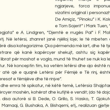
ngjarjeve, forca imponue
vizatimi origjinal i persona
De Amiçiz, “Pinoku” i K. Kol
e Tom Sojerit” i Mark Tuen, “O
egjata” e A. Lindgren, “Djemtë e rrugës Pal” i F. Moln
tj. Në letërsi, zhanret janë njëlloj loje; le të mbeten
ërë disa kategorizime. Çka përmenda më lart, dhe të tjer
letrare që kanë kapërcyer shekujt, ashtu siç kapërc
ibrat për moshat e vogla, mund të thuhet se nuk ka let
ritur. Në konceptin tim, ka vetëm letërsi dhe ajo është n
atë që e quajnë Letërsi për Fëmijë e Të rinj, është 
esat e fëmijëve dhe të rinjve”. 
 dhe emra të spikatur, në këtë temë, Letërsia Shqiptar
cyer moshën, kohërat dhe kufijtë e vendit; (do të doja
 disa autorë si B. Dede, O. Grillo, S. Hasko, T. Gjokutaj
. Mamaqi, G. Bushaka, A. Bishqemi, etj., realizuan gjetj