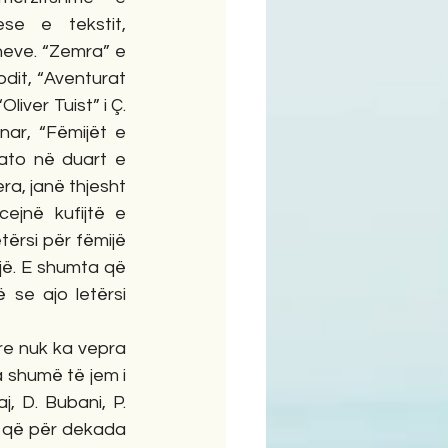
se e tekstit, 
zheve. “Zemra” e 
odit, “Aventurat 
liver Tuist” i Ç. 
ar, “Fëmijët e 
 ato në duart e 
a, janë thjesht 
ejnë kufijtë e 
ërsi për fëmijë 
jë. E shumta që 
se ajo letërsi 
e nuk ka vepra 
 shumë të jem i 
, D. Bubani, P. 
e që për dekada 