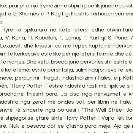
ike; prurjet e një frymëzimi e shpirti poetik janë të duk
enjat e B. Xhamës e P. Koçit gjithashtu tërhoqën vëmën
e. 
 tyre të spikatura në këtë letërsi edhe shkrimtarët
 V. Kona, H. Kobellari, F. Lamaj, T. Kurtiqi, S. Pone, A.
j. Lexuesit, dhe krijuesit ca më tepër, kuptojnë ndërk
m të kërkesave estetike për një letërsi të mirë dhe që t
 të njohjes. Dhe këtu, biseda jonë përkohësisht është e 
ë këtë lëmë, është përshtatja, sulmi ndaj shijeve të lex
e, përpunimi i tregut, industrializimi i fjalës, etj. Kë
ri. “Harry Potter-i” është ndoshta rasti më tipik se si
odhojnë thjesht para. Ja disa nga nënvizimet e krit
doshta nga zërat më bindës sot, për librin në fjalë: 
nyrë të sinqertë nga botuesi i “The Wall Street Jour
 shpjegoi se çfarë ishte Harry Potter-i. Vajta tek libr
lirë. Nuk e besova dot se ç’kisha para meje. Ajo që