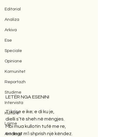
Editorial
Analiza
Arkiva
Ese
Speciale
Opinione
Komunitet
Reportazh
Studime
LETËR NGA ESENINI
Intervista
Ti krise e ike; e di ku je,
Kulturë
dielli s’të sheh në mëngjes.
Lajme
Mbi mua kullotin tufë me re,
ëndrrat m’i shprish një këndez.
Antologji