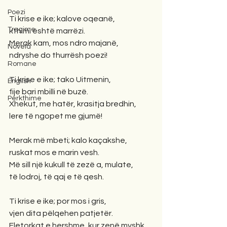
Poezi
Ti krise e ike; kalove oqeanë,
Tregime
kthimi është marrëzi.
Merak kam, mos ndro majanë,
Novela
ndryshe do thurrësh poezi!
Romane
Ti krise e ike; tako Uitmenin,
English
fije bari mbilli në buzë.
Përkthime
Xhekut, me hatër, krasitja bredhin,
lere të ngopet me gjumë!
Merak më mbeti; kalo kaçakshe,
ruskat mos e marin vesh.
Më sill një kukull të zezë a, mulate,
të lodroj, të qaj e të qesh.
Ti krise e ike; por mos i gris,
vjen dita pëlqehen patjetër.
Fletorkat e hershme, kur zenë myshk,