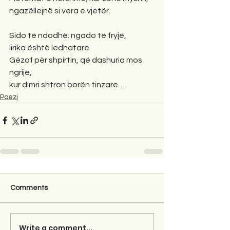
ngazëllejnë si vera e vjetër.
Sido të ndodhë; ngado të fryjë,
lirika është ledhatare.
Gëzof për shpirtin, që dashuria mos 
ngrijë,
kur dimri shtron borën tinzare…
Poezi
Comments
Write a comment...