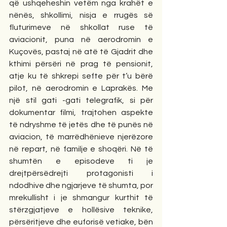
që ushqeheshin vetëm nga krahët e 
nënës, shkollimi, nisja e rrugës së 
fluturimeve në shkollat ruse të 
aviacionit, puna në aerodromin e 
Kuçovës, pastaj në atë të Gjadrit dhe 
kthimi përsëri në prag të pensionit, 
atje ku të shkrepi sefte për t’u bërë 
pilot, në aerodromin e Laprakës. Me 
një stil gati -gati telegrafik, si për 
dokumentar filmi, trajtohen aspekte 
të ndryshme të jetës dhe të punës në 
aviacion, të marrëdhënieve njerëzore 
në repart, në familje e shoqëri. Në të 
shumtën e episodeve ti je 
drejtpërsëdrejti protagonisti i 
ndodhive dhe ngjarjeve të shumta, por 
mrekullisht i je shmangur kurthit të 
stërzgjatjeve e hollësive teknike, 
përsëritjeve dhe euforisë vetiake, bën 