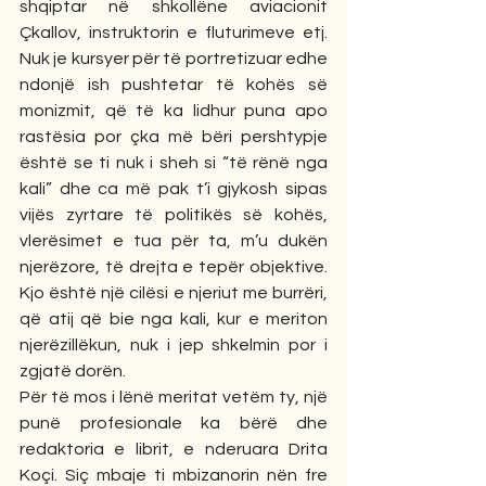
shqiptar në shkollëne aviacionit 
Çkallov, instruktorin e fluturimeve etj. 
Nuk je kursyer për të portretizuar edhe 
ndonjë ish pushtetar të kohës së 
monizmit, që të ka lidhur puna apo 
rastësia por çka më bëri pershtypje 
është se ti nuk i sheh si “të rënë nga 
kali” dhe ca më pak t’i gjykosh sipas 
vijës zyrtare të politikës së kohës, 
vlerësimet e tua për ta, m’u dukën 
njerëzore, të drejta e tepër objektive. 
Kjo është një cilësi e njeriut me burrëri, 
që atij që bie nga kali, kur e meriton 
njerëzillëkun, nuk i jep shkelmin por i 
zgjatë dorën. 
Për të mos i lënë meritat vetëm ty, një 
punë profesionale ka bërë dhe 
redaktoria e librit, e nderuara Drita 
Koçi. Siç mbaje ti mbizanorin nën fre 