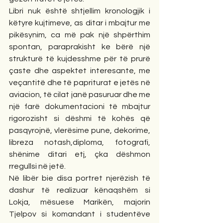
Libri nuk është shtjellim kronologjik i 
këtyre kujtimeve, as ditar i mbajtur me 
pikësynim, ca më pak një shpërthim 
spontan, paraprakisht ke bërë një 
strukturë të kujdesshme për të prurë 
çaste dhe aspektet interesante, me 
veçantitë dhe të papriturat e jetës në 
aviacion, të cilat janë pasuruar dhe me 
një farë dokumentacioni të mbajtur 
rigorozisht si dëshmi të kohës që 
pasqyrojnë, vlerësime pune, dekorime, 
libreza notash,diploma, fotografi, 
shënime ditari etj, çka dëshmon 
rregullsi në jetë.
Në libër bie disa portret njerëzish të 
dashur të realizuar kënaqshëm si 
Lokja, mësuese Marikën, majorin 
Tjelpov si komandant i studentëve 