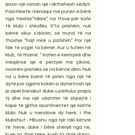
lexon një roman që i rikthehesh sëdyti. 
Pasi mbete i kënaqur me punën e bërë 
nga treshia”fakire”, na ftove për kafe 
të klubi i shkollës. S’ta prishëm, nuk 
bëmë sikur s’donim, se mund të na 
thoshje “hajt mirë u pafshim”. Por një 
hile të vogël ta bëmë!...Kur u futëm në 
klub, të thamë: “ Kafen e kemi pirë dhe 
meqënse qe e përzyer me çikore, 
nxorrëm preteks se na bënte dëm. Nuk 
na u bëre barrë të pinim nga një të 
dytë por zgjate kokën si dymetrosh që 
je sipër banakut duke u përkulur prapa 
tij dhe me një vështrim të shpejtë i 
kape të gjitha asortimentet që kishte 
klubi. Nuk u mendove dy herë, i the 
klubxhiut:- Mbushu nga një raki këtyre 
të treve, duke i bërë shënjë nga ne, 
kush ta dojë teke, kush ta dojë dopjo, 