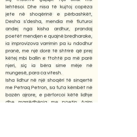
lehtësoi. Dhe nisa të kujtoj copëza 
jete në shoqërinë e përbashkët, 
Desha s’desha, mendia më fluturoi 
andej nga kisha ardhur, prandaj 
poetët mendjen e quajnë bredharake, 
ia improvizova varrimin pa iu ndodhur 
pranë, me një dorë të shtrirë që prej 
këtej mbi ballin e ftohtë pa më parë 
njeri, siç ia bëra sime mëje në 
mungesë, para ca vitesh. 
Isha lidhur në një shoqëri të sinqertë 
me Petraq Petron, sa futa këmbët në 
bazën ajrore, e përforcoi këtë lidhje 
dhe marrëdhënia me poetin Agim 
Shehu, ai si kunat, unë si nxënësi i tij në 
poezi. Historitë e beqarisë në hotelin e 
oficerave me të, s’kanë të mbaruar, 
por s’dua ta bëjë tërkuzë, do t’u tregoj 