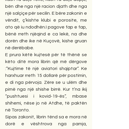
bën dhe nga një racion djath dhe nga 
një salçiçe për secilin. E bëre zakonin e 
vëndit, ç’kishte klubi e porosite, me 
ato që iu ndodhën.I pagove fap e fap, 
bënë rreth njëqind e ca lekë, na dhe 
dorën dhe ike në Kuçovë, kishe gruan 
në derëbabe. 
E prura këtë kujtesë për të thënë se 
këto ditë mora librin që më dërgove 
:”Kujtime të një aviatori shqiptar”. Ke 
harxhuar rreth 15 dollarë për postimin, 
e di nga përvoja. Zëre se u ulëm dhe 
pimë nga një shishe birrë. Kur t’na ikij 
“pushtuesi i kovid-19-ës”, mbase 
shihemi, nëse jo në Atdhe, të paktën 
në Toronto. 
Sipas zakonit, librin tënd sa e mora në 
dorë e vështrova nga pamja, 