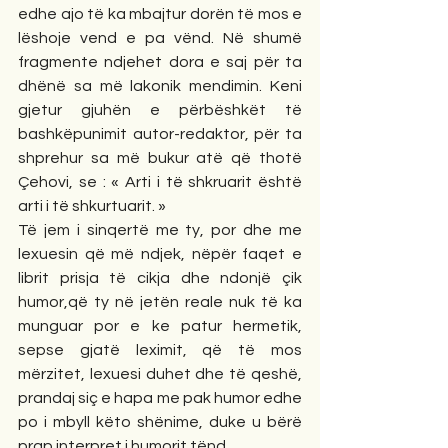
edhe ajo të ka mbajtur dorën të mos e 
lëshoje vend e pa vënd. Në shumë 
fragmente ndjehet dora e saj për ta 
dhënë sa më lakonik mendimin. Keni 
gjetur gjuhën e përbëshkët të 
bashkëpunimit autor-redaktor, për ta 
shprehur sa më bukur atë që thotë 
Çehovi, se : « Arti i të shkruarit është 
arti i të shkurtuarit. »
Të jem i sinqertë me ty, por dhe me 
lexuesin që më ndjek, nëpër faqet e 
librit prisja të cikja dhe ndonjë çik 
humor,që ty në jetën reale nuk të ka 
munguar por e ke patur hermetik, 
sepse gjatë leximit, që të mos 
mërzitet, lexuesi duhet dhe të qeshë, 
prandaj siç e hapa me pak humor edhe 
po i mbyll këto shënime, duke u bërë 
prap interpret i humorit tënd.