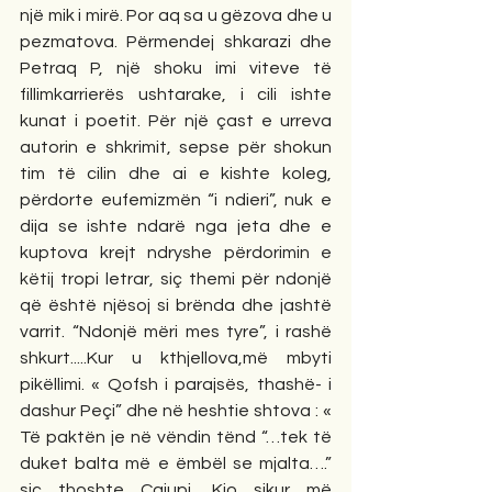
një mik i mirë. Por aq sa u gëzova dhe u 
pezmatova. Përmendej shkarazi dhe 
Petraq P, një shoku imi viteve të 
fillimkarrierës ushtarake, i cili ishte 
kunat i poetit. Për një çast e urreva 
autorin e shkrimit, sepse për shokun 
tim të cilin dhe ai e kishte koleg, 
përdorte eufemizmën “i ndieri”, nuk e 
dija se ishte ndarë nga jeta dhe e 
kuptova krejt ndryshe përdorimin e 
këtij tropi letrar, siç themi për ndonjë 
që është njësoj si brënda dhe jashtë 
varrit. “Ndonjë mëri mes tyre”, i rashë 
shkurt.....Kur u kthjellova,më mbyti 
pikëllimi. « Qofsh i parajsës, thashë- i 
dashur Peçi” dhe në heshtie shtova : « 
Të paktën je në vëndin tënd “…tek të 
duket balta më e ëmbël se mjalta….” 
siç thoshte Çajupi. Kjo sikur më 