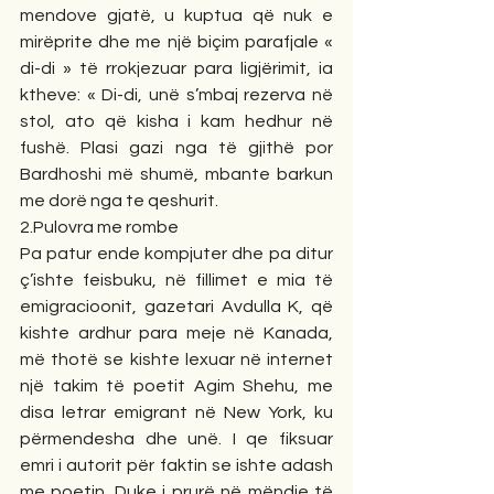
mendove gjatë, u kuptua që nuk e 
mirëprite dhe me një biçim parafjale « 
di-di » të rrokjezuar para ligjërimit, ia 
ktheve: « Di-di, unë s’mbaj rezerva në 
stol, ato që kisha i kam hedhur në 
fushë. Plasi gazi nga të gjithë por 
Bardhoshi më shumë, mbante barkun 
me dorë nga te qeshurit. 
2.Pulovra me rombe
Pa patur ende kompjuter dhe pa ditur 
ç’ishte feisbuku, në fillimet e mia të 
emigracioonit, gazetari Avdulla K, që 
kishte ardhur para meje në Kanada, 
më thotë se kishte lexuar në internet 
një takim të poetit Agim Shehu, me 
disa letrar emigrant në New York, ku 
përmendesha dhe unë. I qe fiksuar 
emri i autorit për faktin se ishte adash 
me poetin. Duke i prurë në mëndje të 