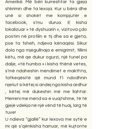
Amerikë. Më bëri kurreshtar ta gjeja 
shkrimin dhe ta lexoja. Kur u bëra dhe 
unë si shokët me kompjutër e 
facebook, s’mu durua. E kisha 
lokalizuar » të dyshuarin », vizitova çdo 
postim në profilin e tij dhe sa e gjeta, 
pse ta fsheh, ndjeva kënaqësi. Sikur 
dola nga mjegullnaja e emigrimit, fillimi 
këtu, më qe dukur ogurzi, një tunel pa 
dalje, «të humba » i kisha thënë vetes, 
s’më ndaheshin mendimet e makthta, 
fatkeqësitë që mund t’i ndodhnin 
njeriut si këtej si andej nga kisha ardhur 
, këtej më dukeshin më me llahtar. 
Merreni me mend sa e vuajtshme, të të 
gjejë vdekja në një vënd të huaj, larg të 
tuve! 
U ndieva “gjallë” kur lexova me sytë e 
mi që s’qënkisha harruar, më kujtonte 