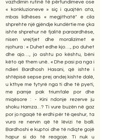
vazhdimin rutinë të përfundimeve ose 
« konkluzioneve » siç i quajtën ata, 
mbas lidhëses « megjithatë" e cila 
shprehte një gjëndje kundërtie me çka 
ishte shprehur në fjalitë paraardhëse, 
nisen vrejtjet dhe moralizimet e 
njohura : « Duhet edhe kjo…., po duhet 
dhe ajo…., jo ashtu po kështu, bëni 
këto që them unë.. « Dhe pasi pa nga i 
ndieri Bardhosh Hasani, që ishte i 
shtëpisë sepse prej andej kishte dalë, 
u kthye me fytyrë nga ti dhe të pyeti, 
me pamje pak triumfale por dhe 
miqësore : - Kini ndonje rezerve ju 
shoku Hamza…? Ti vure buzën në gaz 
por jo ngaqë të erdhi për të qeshur, ta 
vura re nervin që të lëvizi te balli. 
Bardhoshi e kuptoi dhe të ndiqte gojë 
hapur si do të reagoje. Ti nuk u 