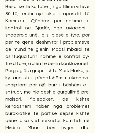
Besoj se të kujtohet, nga fillimi i viteve 
80-të, erdhi nje ekip i aparatit të 
Komitetit Qëndror për ndihmë e 
kontroll ne Gjadër, nga aviacioni i 
shoqeroja unë, jo si pjesë e tyre, por 
për të qënë dëshmitar i problemeve 
që mund të gjenin. Mbasi mbaroi te 
ashtuquajturin ndihmë e kontroll dy-
tre ditorë, u ulën të bënin konkluzionet. 
Pergjegjës i grupit ishte Mark Marku, jo 
ky analisti i përnatshëm i ekraneve 
shqiptare por një burr i bëshëm e i 
shtruar, me një qeshje gurgullimë prej 
malsori, fjalëpakët, që kishte 
kënaqshëm haber nga problemet 
burokratikë të partisë sepse kishte 
qënë disa vjet sekretar komiteti në 
Mirditë. Mbasi bëri hyrjen dhe 