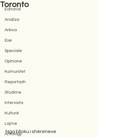
Toronto
Editorial
Analiza
Arkiva
Ese
Speciale
Opinione
Komunitet
Reportazh
Studime
Intervista
Kulturë
Lajme
Nga blloku i shënimeve
Antologji