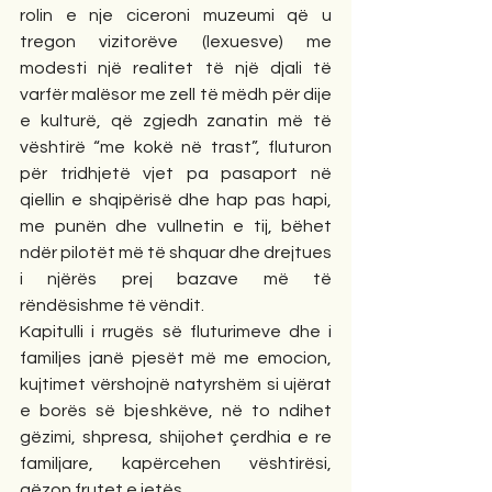
rolin e nje ciceroni muzeumi që u 
tregon vizitorëve (lexuesve) me 
modesti një realitet të një djali të 
varfër malësor me zell të mëdh për dije 
e kulturë, që zgjedh zanatin më të 
vështirë “me kokë në trast”, fluturon 
për tridhjetë vjet pa pasaport në 
qiellin e shqipërisë dhe hap pas hapi, 
me punën dhe vullnetin e tij, bëhet 
ndër pilotët më të shquar dhe drejtues 
i njërës prej bazave më të 
rëndësishme të vëndit.
Kapitulli i rrugës së fluturimeve dhe i 
familjes janë pjesët më me emocion, 
kujtimet vërshojnë natyrshëm si ujërat 
e borës së bjeshkëve, në to ndihet 
gëzimi, shpresa, shijohet çerdhia e re 
familjare, kapërcehen vështirësi, 
gëzon frutet e jetës.