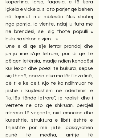
kopertina, lidhja, faqosia, e të tjera 
içkëla e vickëla, si ato parjet që bëhen 
në fejesat me mblesëri. Nuk shahej 
nga pamja, ia vlente, ndaj iu futa më 
në brëndësi, se, siç thotë populli « 
bukuria shkon e vjen.... »
Unë e di që s’je letrar prandaj dhe 
pritja ime s’qe letrare, por di që të 
pëlqen letërsia, madje ndien kenaqësi 
kur lexon dhe poezi të bukura, sepse 
siç thonë, poezia e ka motër filozofinë, 
që ti e ke qejf. Kjo të ka ndihmuar të 
jeshë i kujdesshëm në ndërtimin e 
“kullës tënde letrare”, je realist dhe i 
vërtetë në ato që shkruan, përcjell 
mbresa të veçanta, nxit emocion dhe 
kureshtie, struktura e librit është e 
thjeshtë por me jetë, pasqyrohen 
punë të mëdha, arritje të 