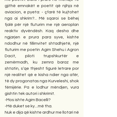
gjithë emnakët e poetit që njihja në 
aviacion, e pyeta: - çfarë të kujtohet 
nga ai shkrim?... Më sqaroi se bëhej 
fjalë për një fluturim me një aeroplan 
reaktiv dyvëndësh. Kaq desha dhe 
ngjarjen e prura para syve, kishte 
ndodhur në fillimvitet shtadhjetë, një 
fluturim me poetin Agim Shehu i Agron 
Dacit, piloti trupshkurtër e 
zemërmadh, ku zemra baraz me 
shtatin, s’qe thjesht figurë letrare por 
një realitet që e kisha ndier nga afër, 
të dy progonatas nga Kurveleshi, shok 
fëmijërie. Pa e lodhur mëndjen, vura 
gishtin tek autori i shkrimit.
-Mos ishte Agim Bacelli?
-Më duket se ky....më tha. 
Nuk e dija që kishte ardhur me llotari në 