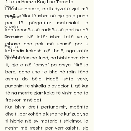
1.Letër Hamza Koçit në Toronto
Poezi
I dashur Hamza, rreth dyzetë vjet më 
parë, qëlloi të ishim në një grup pune 
Tregime
për të përgatitur materialet e 
Novela
konferencës së radhës së partisë në 
aviacion. Në letër ishim tetë vetë, 
Romane
mbase dhe pak më shumë por u 
English
katandis kokoshi një thelë, nga katër 
Përkthime
që mbetëm në fund, na bishtnove dhe 
ti, gjete një “arsye” pa arsye. Mirë ja 
bëre, edhe unë të isha në rolin tënd 
ashtu do bëja. Meqë ishte verë, 
punonim te shkolla e aviacionit, që kur 
të na merrte zjarr koka të vinim dhe ta 
freskonim në det. 
Kur ishim drejt përfundimit, mbërrite 
dhe ti, por kohën e kishe të kufizuar, sa 
ti hidhje një sy materialit shkrimor, jo 
rresht më rresht por vertikalisht, siç 