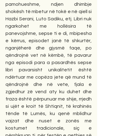
pamohueshme, ndjen dhimbje 
shokësh të mbetur në tokë e në qiell si 
Hazbi Serani, Luto Sadiku, etj. Libri nuk 
ngarkohet me hollësira të 
panevojshme, sepse ti e di, mbipesha 
e kërrus, episodet janë të shkurtër, 
nganjëherë dhe gjysmë faqe, po 
qëndrojnë vet në këmbë, të pavarur 
nga episodi para a pasardhës sepse 
libri pavarsisht unikalitetit është 
ndërtuar me copëza jete që mund të 
qëndrojnë dhe në vete, fjala e 
zgjedhur zë vend aty ku duhet dhe 
fraza është përpunuar me shije, rrjedh 
si ujët e kroit të Shtiqnit, të krahinës 
tënde të Lumës, ku qenë mblidhur 
vajzat dhe nuset e zonës me 
kostumet tradicionale, siç e 
përshkruan ti, për festën e qethjes së 