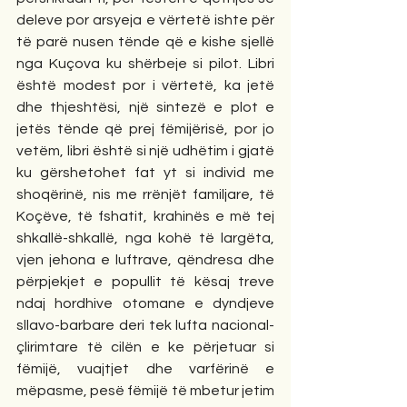
deleve por arsyeja e vërtetë ishte për 
të parë nusen tënde që e kishe sjellë 
nga Kuçova ku shërbeje si pilot. Libri 
është modest por i vërtetë, ka jetë 
dhe thjeshtësi, një sintezë e plot e 
jetës tënde që prej fëmijërisë, por jo 
vetëm, libri është si një udhëtim i gjatë 
ku gërshetohet fat yt si individ me 
shoqërinë, nis me rrënjët familjare, të 
Koçëve, të fshatit, krahinës e më tej 
shkallë-shkallë, nga kohë të largëta, 
vjen jehona e luftrave, qëndresa dhe 
përpjekjet e popullit të kësaj treve 
ndaj hordhive otomane e dyndjeve 
sllavo-barbare deri tek lufta nacional-
çlirimtare të cilën e ke përjetuar si 
fëmijë, vuajtjet dhe varfërinë e 
mëpasme, pesë fëmijë të mbetur jetim 