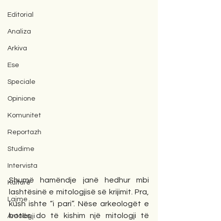
Editorial
Analiza
Arkiva
Ese
Speciale
Opinione
Komunitet
Reportazh
Studime
Intervista
Shumë hamëndje janë hedhur mbi 
Kulturë
lashtësinë e mitologjisë së krijimit. Pra, 
Lajme
kush ishte “i pari”. Nëse arkeologët e 
botës do të kishim një mitologji të 
Antologji