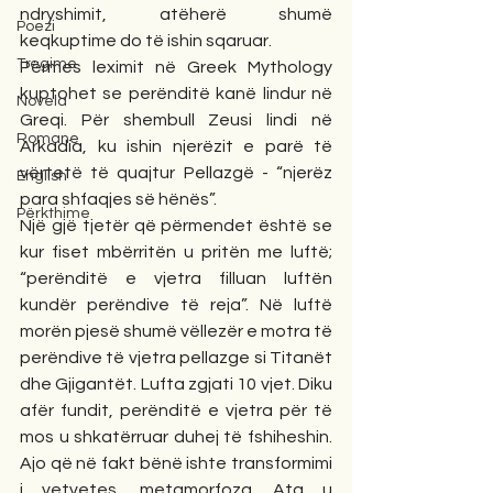
ndryshimit, atëherë shumë 
Poezi
keqkuptime do të ishin sqaruar.
Tregime
Përmes leximit në Greek Mythology 
kuptohet se perënditë kanë lindur në 
Novela
Greqi. Për shembull Zeusi lindi në 
Romane
Arkadia, ku ishin njerëzit e parë të 
vërtetë të quajtur Pellazgë - “njerëz 
English
para shfaqjes së hënës”.
Përkthime
Një gjë tjetër që përmendet është se 
kur fiset mbërritën u pritën me luftë; 
“perënditë e vjetra filluan luftën 
kundër perëndive të reja”. Në luftë 
morën pjesë shumë vëllezër e motra të 
perëndive të vjetra pellazge si Titanët 
dhe Gjigantët. Lufta zgjati 10 vjet. Diku 
afër fundit, perënditë e vjetra për të 
mos u shkatërruar duhej të fshiheshin. 
Ajo që në fakt bënë ishte transformimi 
i vetvetes, metamorfoza. Ata u 