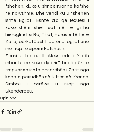
fshehën, duke u shndërruar në kafshë 
të ndryshme. Dhe vendi ku u fshehën 
ishte Egjipti. Është ajo që lexuesi i 
zakonshëm sheh sot në të gjitha 
hieroglifet si Ra, Thot, Horus e të tjerë 
Zota, përkatësisht perëndi egjiptiane 
me trup të sipërm kafshësh.
Zeusi u bë buall. Aleksandri i Madh 
mbante në kokë dy brirë bualli për të 
treguar se ishte pasardhës i Zotit nga 
koha e periudhës së luftës së Kronos. 
Simboli i brirëve u ruajt nga 
Skënderbeu. 
Opinione