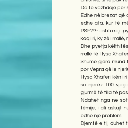
Do të vazhdojë për s
Edhe në brezat që do 
edhe ata, kur të më
PSE?!?- ashtu siç  py
kaq i ri, ky zë i rra
Dhe pyetja këlthitës
rrallë të Hyso Xhaferi
Shumë gjëra mund të
por Vepra që le njeriu
Hyso Xhaferi ikën i ri
sa njerëz 100 vjeça
gjurmë të tilla të p
Ndahet nga ne sot, 
fëmije, i cili askujt
edhe një problem.
Djemtë e tij, duhet 