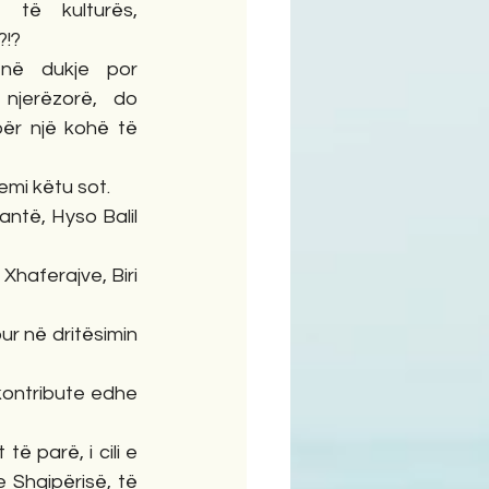
të kulturës, 
?!?
në dukje por 
 njerëzorë, do 
ër një kohë të 
jemi këtu sot.
antë, Hyso Balil 
Xhaferajve, Biri 
ur në dritësimin 
kontribute edhe 
ë parë, i cili e 
 Shqipërisë, të 