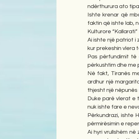
ndërthurura ato tipare
Ishte krenar që mban
faktin që ishte lab, 
Kulturore “Kallarati”
Ai ishte një patriot
kur prekeshin vlera 
Pas përfundimit të 
përkushtim dhe me p
Në fakt, Tiranës me
ardhur një margaritar
thjesht një nëpunës 
Duke parë vlerat e tij
nuk ishte fare e nev
Përkundrazi, ishte H
përmirësimin e reperto
Ai hyri vrullshëm në