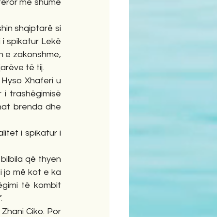
rtëror me shumë 
in shqiptarë si 
i i spikatur Lekë 
fen e zakonshme, 
rëve të tij.
Hyso Xhaferi u 
i trashëgimisë 
nat brenda dhe 
et i spikatur i 
ilbila që thyen 
i jo më kot e ka 
gimi të kombit 
.
Zhani Ciko. Por 