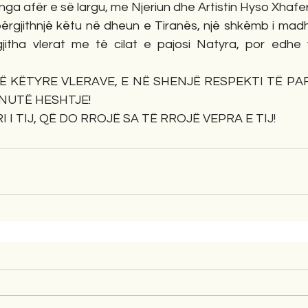
nga afër e së largu, me Njeriun dhe Artistin Hyso Xhafer
përgjithnjë këtu në dheun e Tiranës, një shkëmb i madh
itha vlerat me të cilat e pajosi Natyra, por edhe v
Ë KËTYRE VLERAVE, E NË SHENJË RESPEKTI TË PAF
NUTË HESHTJE!
 I TIJ, QË DO RROJË SA TË RROJË VEPRA E TIJ!