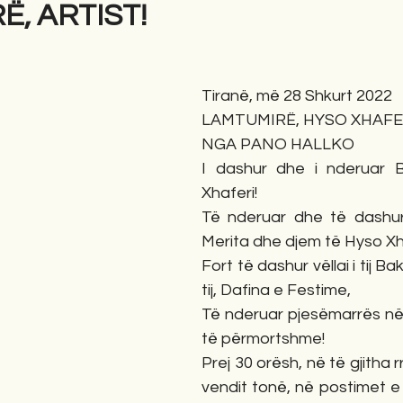
, ARTIST!
gime
Novela
Romane
English
Përkth
Tiranë, më 28 Shkurt 2022
LAMTUMIRË, HYSO XHAFER
NGA PANO HALLKO
I dashur dhe i nderuar Bur
Xhaferi!
Të nderuar dhe të dashur
Merita dhe djem të Hyso Xh
Fort të dashur vëllai i tij B
tij, Dafina e Festime,
Të nderuar pjesëmarrës në
të përmortshme!
Prej 30 orësh, në të gjitha rr
vendit tonë, në postimet e 