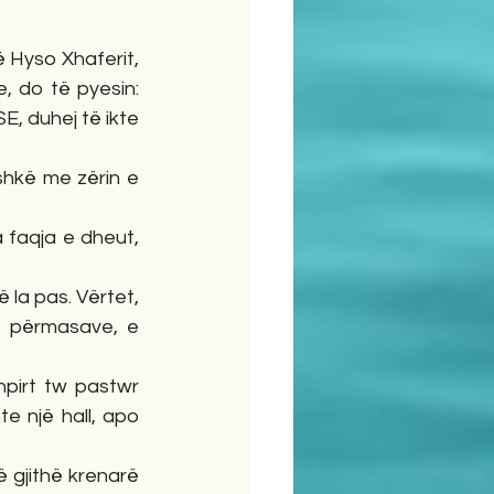
ë Hyso Xhaferit, 
 do të pyesin: 
E, duhej të ikte 
shkë me zërin e 
faqja e dheut, 
ë la pas. Vërtet, 
e përmasave, e 
pirt tw pastwr 
te një hall, apo 
 gjithë krenarë 