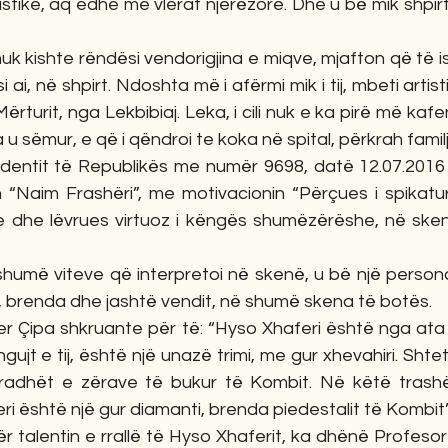
rtistike, aq edhe me vlerat njerëzore. Dhe u bë mik shpi
uk kishte rëndësi vendorigjina e miqve, mjafton që të ish
i ai, në shpirt. Ndoshta më i afërmi mik i tij, mbeti artist
j-Mërturit, nga Lekbibiaj. Leka, i cili nuk e ka pirë më ka
u sëmur, e që i qëndroi te koka në spital, përkrah familja
dentit të Republikës me numër 9698, datë 12.07.2016 
“Naim Frashëri”, me motivacionin “Përçues i spikatur 
e dhe lëvrues virtuoz i këngës shumëzërëshe, në ske
humë viteve që interpretoi në skenë, u bë një personalit
 brenda dhe jashtë vendit, në shumë skena të botës.
er Çipa shkruante për të: “Hyso Xhaferi është nga ata b
ingujt e tij, është një unazë trimi, me gur xhevahiri. Shtet
 radhët e zërave të bukur të Kombit. Në këtë trashë
ri është një gur diamanti, brenda piedestalit të Kombit”
ër talentin e rrallë të Hyso Xhaferit, ka dhënë Profesor 