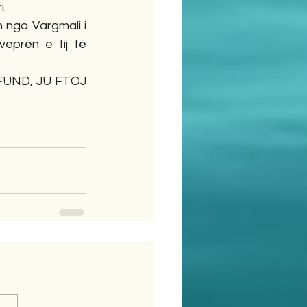
i.
 nga Vargmali i 
eprën e tij të 
UND, JU FTOJ 