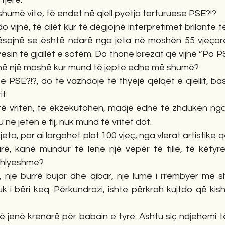
humë vite, të endet në qiell pyetja torturuese PSE?!?
vijnë, të cilët kur të dëgjojnë interpretimet brilante t
sojnë se është ndarë nga jeta në moshën 55 vjeçare,
esin të gjallët e sotëm. Do thonë brezat që vijnë ”Po PS
llë, në një moshë kur mund të jepte edhe më shumë? 
e PSE?!?, do të vazhdojë të thyejë qelqet e qiellit, ba
t.
 vriten, të ekzekutohen, madje edhe të zhduken nga 
 në jetën e tij, nuk mund të vritet dot. 
 jeta, por ai largohet plot 100 vjeç, nga vlerat artistike q
rë, kanë mundur të lenë një vepër të tillë, të këtyr
ashlyeshme?
një burrë bujar dhe qibar, një lumë i rrëmbyer me sh
 nuk i bëri keq. Përkundrazi, ishte përkrah kujtdo që kish
të jenë krenarë për babain e tyre. Ashtu siç ndjehemi të