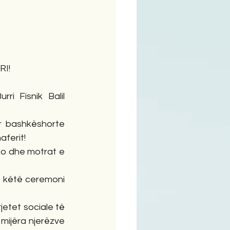
ime
I!
ri Fisnik Balil 
 bashkëshorte 
aferit!
ako dhe motrat e 
 këtë ceremoni 
jetet sociale të 
mijëra njerëzve 