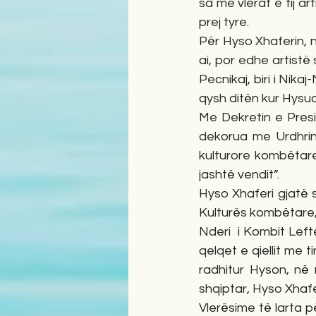
sa me vlerat e tij a
prej tyre. 
Për Hyso Xhaferin, n
ai, por edhe artistë s
Pecnikaj, biri i Nika
qysh ditën kur Hysua 
Me Dekretin e Presi
dekorua me Urdhrin 
kulturore kombëtar
jashtë vendit”.
Hyso Xhaferi gjatë s
Kulturës kombëtare,
Nderi  i Kombit Left
qelqet e qiellit me t
radhitur Hyson, në
shqiptar, Hyso Xhafe
Vlerësime të larta p