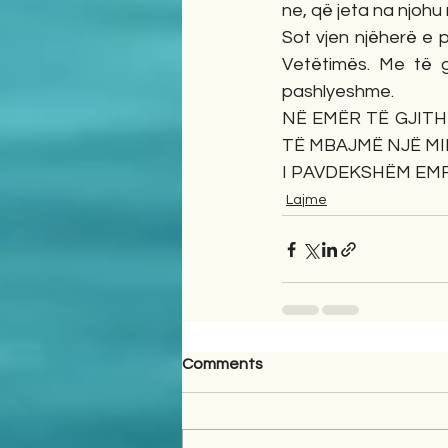
ne, që jeta na njohu 
Sot vjen njëherë e 
Vetëtimës. Me të gj
pashlyeshme.
NË EMËR TË GJITH
TË MBAJMË NJË MI
I PAVDEKSHËM EMRI
Lajme
Comments