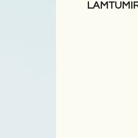
LAMTUMIRË
Antologji
Poezi
Tre