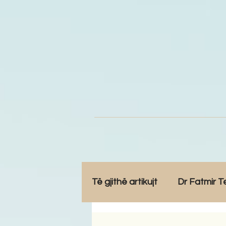
Të gjithë artikujt
Dr Fatmir T
Opinione
Komunitet