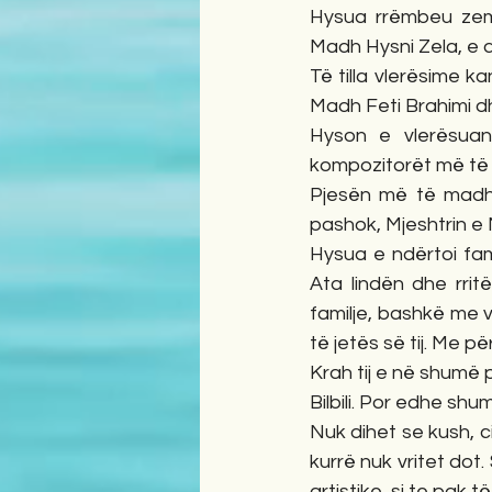
Hysua rrëmbeu zemr
Madh Hysni Zela, e d
Të tilla vlerësime k
Madh Feti Brahimi d
Hyson e vlerësuan
kompozitorët më të 
Pjesën më të madhe 
pashok, Mjeshtrin e
Hysua e ndërtoi fami
Ata lindën dhe rri
familje, bashkë me vë
të jetës së tij. Me pë
Krah tij e në shumë 
Bilbili. Por edhe shu
Nuk dihet se kush, ci
kurrë nuk vritet dot. 
artistike, si te pak të