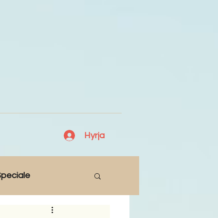
Hyrja
peciale
Lajme