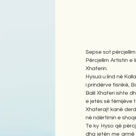
Sepse sot përcjellim 
Përcjellim Artistin e
Xhaferin.
Hysua u lind në Kalla
i prindërve fisnikë, B
Balil Xhaferi ishte d
e jetës së fëmijëve të
Xhaferajt kanë derdh
në ndërtimin e shoqë
Te ky Hyso që përcjel
dha jetën me armë n