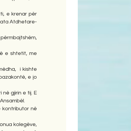
i, e krenar për 
hoqata Atdhetare-
a përmbajtshëm, 
 e shtetit, me 
dha,  i kishte 
 pazakontë, e jo 
 gjirin e tij. E 
ë Ansambël.
 kontributor në 
ponua kolegëve, 