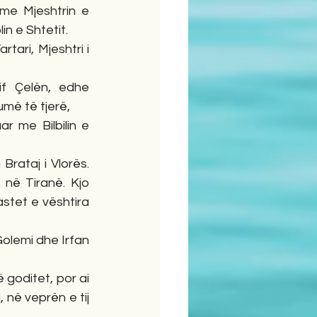
me Mjeshtrin e 
n e Shtetit.
ari, Mjeshtri i 
f Çelën, edhe 
më të tjerë,
r me Bilbilin e 
rataj i Vlorës. 
në Tiranë. Kjo 
astet e vështira 
olemi dhe Irfan 
 goditet, por ai 
, në veprën e tij 