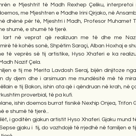
ën e Mjeshtrit të Madh Rexhep Çeliku, interpretoi 
oemos, me Mjeshtren e Madhe Irini Qirjako, në Ansambli
anë dhënë për të, Mjeshtri i Madh, Profesor Muhamet Tart
he shumë, e shumë të tjerë.
 lart në veprat që realizuan me të dhe me Nazi
mirë të kohës sonë, Shpëtim Saraçi, Alban Hoxhaj e shu
të veprës së tij artistike, Hyso Xhaferi e ka realizua
 Madh Nazif Çela.
ljen e tij me Merita Lavdosh Seraj, bijën dinjitoze nga B
tën dy djem dhe i arsimuan me mundësitë më të mira 
llain e tij Bakon, ishin ata që i qëndruan në krah, në ç
rkushtim proverbial, të pa kufi.
plane, ishin doemos burrat fisnikë Nexhip Onjea, Trifon G
më e shumë të tjerë...
lët, i goditën gjakun artistit Hyso Xhaferi. Gjaku mund të
Sepse gjaku i  tij, do vazhdojë të rrjedhë në familjen e tij
 tjerë.