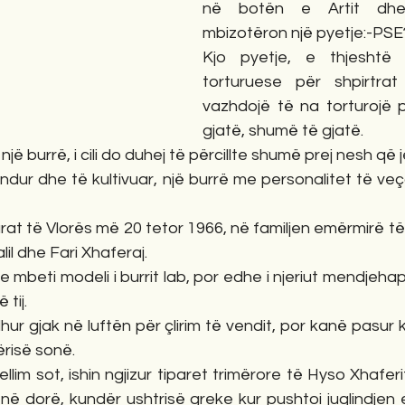
në botën e Artit dhe 
mbizotëron një pyetje:-PSE
Kjo pyetje, e thjeshtë 
torturuese për shpirtrat
vazhdojë të na torturojë p
gjatë, shumë të gjatë.
një burrë, i cili do duhej të përcillte shumë prej nesh që 
 lindur dhe të kultivuar, një burrë me personalitet të veç
rat të Vlorës më 20 tetor 1966, në familjen emërmirë të 
alil dhe Fari Xhaferaj.
he mbeti modeli i burrit lab, por edhe i njeriut mendjehap
 tij.
ur gjak në luftën për çlirim të vendit, por kanë pasur 
risë sonë.
lim sot, ishin ngjizur tiparet trimërore të Hyso Xhaferit t
ë dorë, kundër ushtrisë greke kur pushtoi juglindjen e