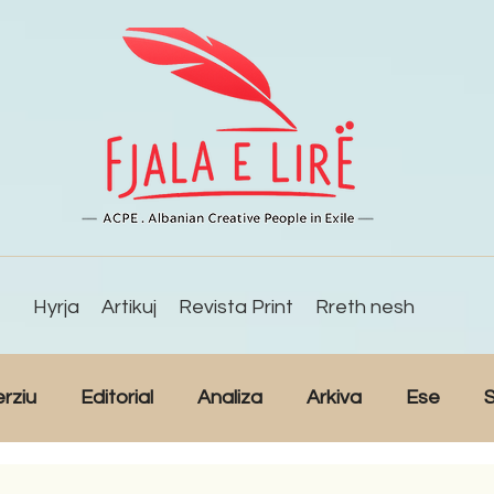
Hyrja
Artikuj
Revista Print
Rreth nesh
erziu
Editorial
Analiza
Arkiva
Ese
S
Reportazh
Studime
Intervista
Kulturë