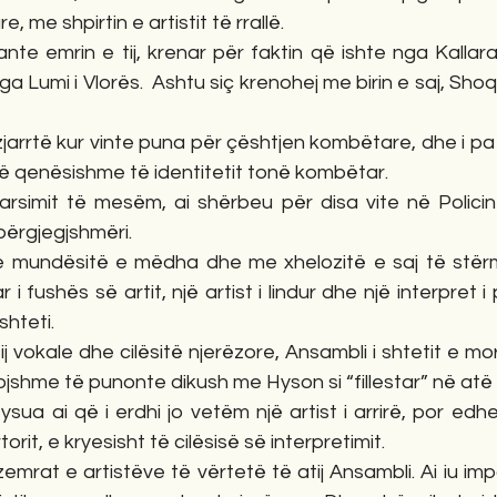
, me shpirtin e artistit të rrallë.
te emrin e tij, krenar për faktin që ishte nga Kallarat
nga Lumi i Vlorës.  Ashtu siç krenohej me birin e saj, S
 i zjarrtë kur vinte puna për çështjen kombëtare, dhe i p
të qenësishme të identitetit tonë kombëtar.
arsimit të mesëm, ai shërbeu për disa vite në Policinë
ërgjegjshmëri.
 mundësitë e mëdha dhe me xhelozitë e saj të stërmë
 i fushës së artit, një artist i lindur dhe një interpret i
shteti.
 vokale dhe cilësitë njerëzore, Ansambli i shtetit e mori në
ojshme të punonte dikush me Hyson si “fillestar” në at
ysua ai që i erdhi jo vetëm një artist i arrirë, por edhe
rit, e kryesisht të cilësisë së interpretimit.
 zemrat e artistëve të vërtetë të atij Ansambli. Ai iu im