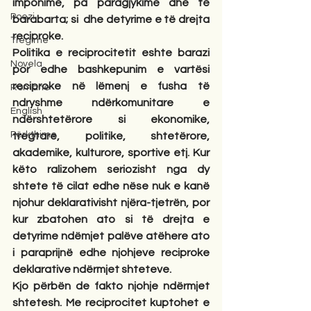
imponime, pa paragjykime dhe të 
Poezi
barabarta; si
dhe detyrime e të drejta 
reciproke.
Tregime
Politika e reciprocitetit eshte barazi 
Novela
por edhe bashkepunim e vartësi 
reciproke në lëmenj e fusha të 
Romane
ndryshme ndërkomunitare e 
English
ndërshtetërore si ekonomike, 
Përkthime
tregtare, politike, shtetërore, 
akademike, kulturore, sportive etj. Kur 
këto ralizohem seriozisht nga dy 
shtete të cilat edhe nëse nuk e kanë 
njohur deklarativisht njëra-tjetrën, por 
kur zbatohen ato si të drejta e 
detyrime ndëmjet palëve atëhere ato 
i paraprijnë edhe njohjeve reciproke 
deklarative ndërmjet shteteve.
Kjo përbën de fakto njohje ndërmjet 
shtetesh. Me reciprocitet kuptohet e 