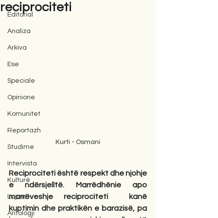
reciprociteti
Editorial
Analiza
Arkiva
Ese
Speciale
Opinione
Komunitet
Reportazh
Kurti - Osmani
Studime
Intervista
Reciprociteti është respekt dhe njohje 
Kulturë
e ndërsjelltë. Marrëdhënie apo 
marrëveshje reciprociteti
kanë 
Lajme
kuptimin dhe praktikën e barazisë, pa 
Antologji