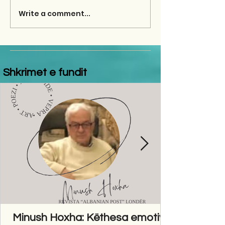
Write a comment...
Shkrimet e fundit
Minush Hoxha: Këthesa emotive