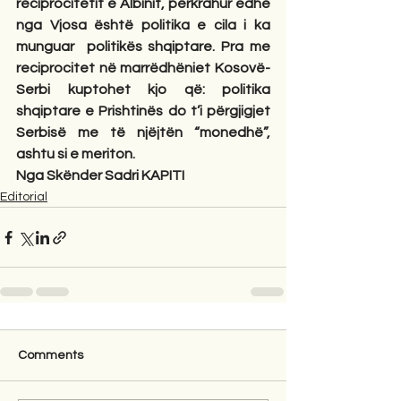
reciprocitetit e Albinit, përkrahur edhe 
nga Vjosa është politika e cila i ka 
munguar
politikës shqiptare. Pra me 
reciprocitet në marrëdhëniet Kosovë-
Serbi kuptohet kjo që: politika 
shqiptare e Prishtinës do t’i përgjigjet 
Serbisë me të njëjtën “monedhë”, 
ashtu si e meriton.
Nga Skënder Sadri KAPITI
Editorial
Comments