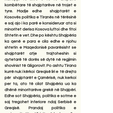
kombëtare të shqiptarëve në trojet e 
tyre. Madje edhe
shqiptarët e 
Kosovës politika e Tiranës në tërësinë 
e saj ajo i ka parë e konsideruar ata si 
minoritet derisa Kosova luftoi dhe fitoi 
Shtetin e vet. Dhe po kështu Shqipëria 
ka qenë e para e cila edhe e njohu 
shtetin e Maqedonisë pavarësisht se 
shqiptarët atje
trajtoheshin si 
qytetarë të dorës së dytë në regjimin 
shovinist të Gligorovit. Po ashtu Tirana 
kurrë nuk i kërkoi
Greqisë liri e
të drejta 
për
shqiptarët e Çamërisë, nuk kerkoi
per ta, ato të cilat Shqipëria ua ka 
dhënë minoritarëve grekë në Shqipëri. 
Edhe sot Shqipëria, politika e sotme e 
saj tregohet inferiore ndaj Serbisë e 
Greqisë. Prandaj politika e 