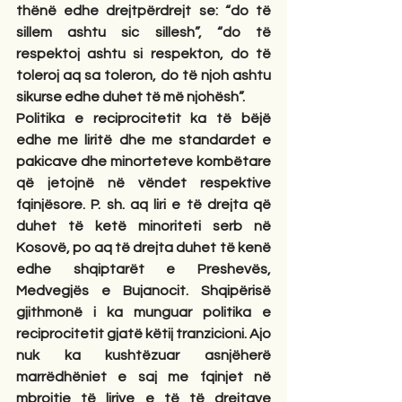
thënë edhe drejtpërdrejt se: “do të 
sillem ashtu sic sillesh”, “do të 
respektoj ashtu si respekton, do të 
toleroj aq sa toleron, do të njoh ashtu 
sikurse edhe duhet të më njohësh”.
Politika e reciprocitetit ka të bëjë 
edhe me liritë dhe me standardet e 
pakicave dhe minorteteve kombëtare 
që jetojnë në vëndet respektive 
fqinjësore. P. sh. aq liri e të drejta që 
duhet të ketë minoriteti serb në 
Kosovë, po aq të drejta duhet të kenë 
edhe shqiptarët e Preshevës, 
Medvegjës e Bujanocit. Shqipërisë 
gjithmonë i ka munguar politika e 
reciprocitetit gjatë këtij tranzicioni. Ajo 
nuk ka kushtëzuar asnjëherë 
marrëdhëniet e saj me fqinjet në 
mbrojtje të lirive e të të drejtave 