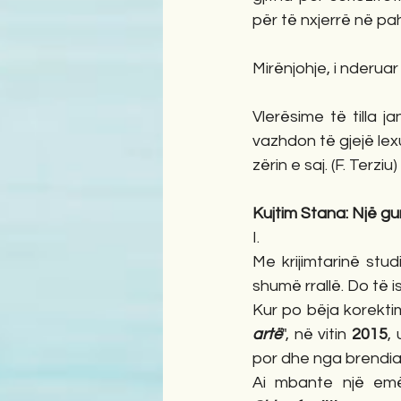
për të nxjerrë në p
Mirënjohje, i nderuar
Vlerësime të tilla j
vazhdon të gjejë le
zërin e saj. (F. Terziu)
Kujtim Stana: Një g
I.
Me krijimtarinë stu
shumë rrallë. Do të i
Kur po bëja korektimi
artë
", në vitin 
2015
,
por dhe nga brendia e
Ai mbante një emër