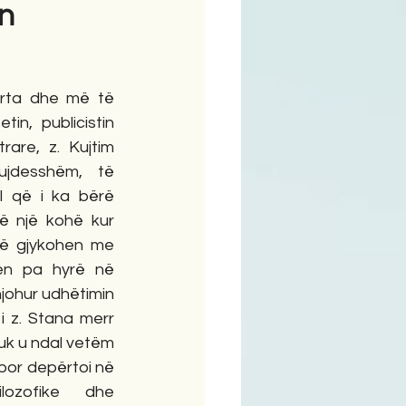
ën
ime
rta dhe më të 
in, publicistin 
rare, z. Kujtim 
jdesshëm, të 
 që i ka bërë 
Në një kohë kur 
ë gjykohen me 
en pa hyrë në 
njohur udhëtimin 
 i z. Stana merr 
uk u ndal vetëm 
 por depërtoi në 
lozofike dhe 