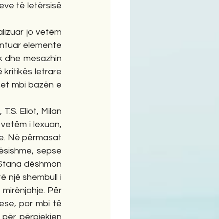
eve të letërsisë 
lizuar jo vetëm 
entuar elemente 
ik dhe mesazhin 
kritikës letrare 
et mbi bazën e 
.S. Eliot, Milan 
vetëm i lexuan, 
re. Në përmasat 
ësishme, sepse 
m Stana dëshmon 
ë një shembull i 
 mirënjohje. Për 
ese, por mbi të 
 për përpjekjen 