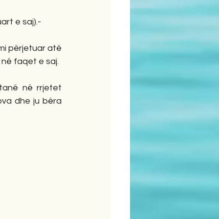
rt e saj).-
i përjetuar atë 
në faqet e saj.
anë në rrjetet 
ova dhe ju bëra 