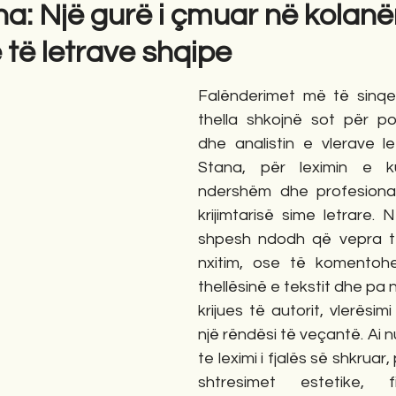
na: Një gurë i çmuar në kolan
të letrave shqipe
gime
Novela
Romane
English
Përkth
Falënderimet më të sinqe
thella shkojnë sot për poet
dhe analistin e vlerave let
Stana, për leximin e ku
ndershëm dhe profesional
krijimtarisë sime letrare. 
shpesh ndodh që vepra t
nxitim, ose të komentoh
thellësinë e tekstit dhe pa 
krijues të autorit, vlerësimi
një rëndësi të veçantë. Ai n
te leximi i fjalës së shkruar,
shtresimet estetike, fi