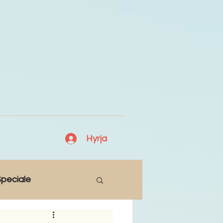
Hyrja
peciale
Lajme