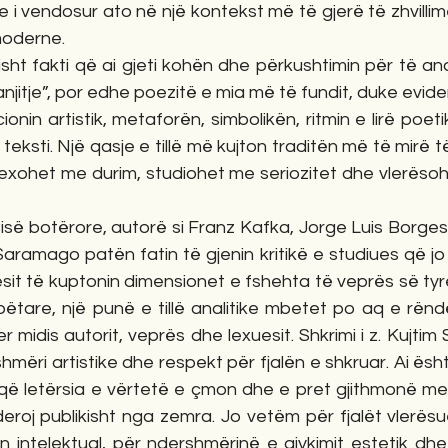
e i vendosur ato në një kontekst më të gjerë të zhvillim
oderne.
ht fakti që ai gjeti kohën dhe përkushtimin për të ana
anjitje”, por edhe poezitë e mia më të fundit, duke evid
ionin artistik, metaforën, simbolikën, ritmin e lirë poet
ksti. Një qasje e tillë më kujton traditën më të mirë të 
lexohet me durim, studiohet me seriozitet dhe vlerësoh
isë botërore, autorë si Franz Kafka, Jorge Luis Borges, T
ramago patën fatin të gjenin kritikë e studiues që jo 
esit të kuptonin dimensionet e fshehta të veprës së ty
are, një punë e tillë analitike mbetet po aq e rënd
er midis autorit, veprës dhe lexuesit. Shkrimi i z. Kujti
shmëri artistike dhe respekt për fjalën e shkruar. Ai ësht
itik që letërsia e vërtetë e çmon dhe e pret gjithmonë me
eroj publikisht nga zemra. Jo vetëm për fjalët vlerësu
tin intelektual, për ndershmërinë e gjykimit estetik dhe