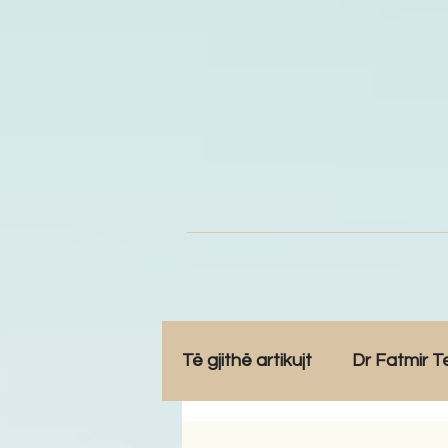
Të gjithë artikujt
Dr Fatmir T
Opinione
Komunitet