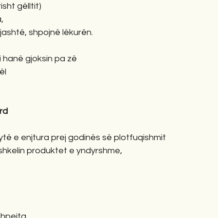
ht gëlltit)
,
 jashtë, shpojnë lëkurën.
i hanë gjoksin pa zë
ël
rd
të e enjtura prej godinës së plotfuqishmit
 shkelin produktet e yndyrshme,
të shpejta.