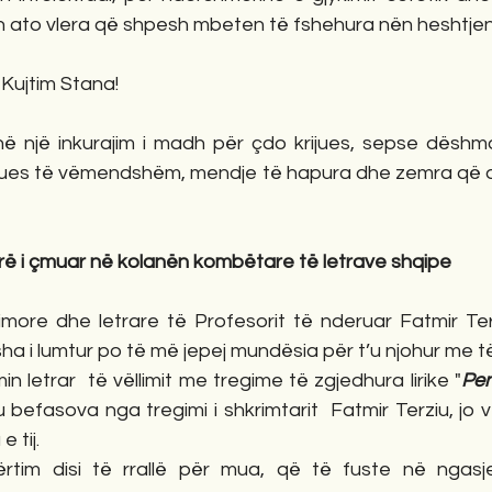
ah ato vlera që shpesh mbeten të fshehura nën heshtjen
 Kujtim Stana!
anë një inkurajim i madh për çdo krijues, sepse dëshmo
xues të vëmendshëm, mendje të hapura dhe zemra që di
urë i çmuar në kolanën kombëtare të letrave shqipe
dimore dhe letrare të Profesorit të nderuar Fatmir Ter
sha i lumtur po të më jepej mundësia për t’u njohur me t
n letrar  të vëllimit me tregime të zgjedhura lirike "
Pen
 u befasova nga tregimi i shkrimtarit  Fatmir Terziu, jo ve
 tij.
tim disi të rrallë për mua, që të fuste në ngasje 