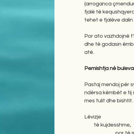
(arroganca çmenduris
fjalë të kequshqyera
tehet e fjalëve dalin
Por ato vazhdojnë t'
dhe të godasin ëmb
atë.
Pemishtja në buleva
Pastaj mendoj për sy
ndërsa këmbët e tij
mes tulit dhe bishtit.
Lëvizje  
        të kujdesshme, 
                          por 