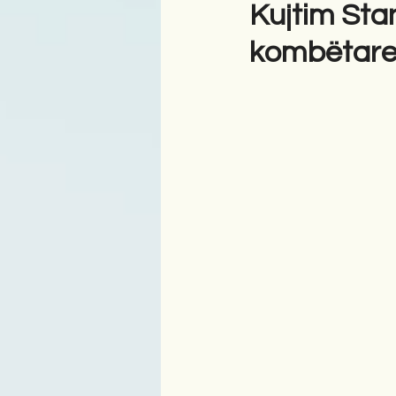
Kujtim Sta
kombëtare 
Antologji
Poezi
Tre