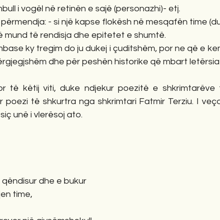
umbull i vogël në retinën e sajë (personazhi)- etj.
ërmendja: - si një kapse flokësh në mesqafën time (dua
ë mund të rendisja dhe epitetet e shumtë.
ase ky tregim do ju dukej i çuditshëm, por ne që e kem
ërgjegjshëm dhe për peshën historike që mbart letërsia 
r të këtij viti, duke ndjekur poezitë e shkrimtarëve t
r poezi të shkurtra nga shkrimtari Fatmir Terziu. I veç
iç unë i vlerësoj ato.
e qëndisur dhe e bukur
en time,