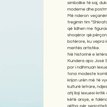
simbolike të saj, duk
moderne dhe postm
Më nderon veçanëris
tregimin tim “Shkraf
që lidhen me figurac
shoqëror që përçon te
botërore, ku vepra 
meritës artistike.
Në historinë e letërs
Kundera apo José Sa
por i ndihmuan lexu
tona modeste kombët
krijon urën më të vy
kulturë letrare, ndje
atij lloji lexuesi-kr
këtë arsye, e falënd
gjitha për seriozite