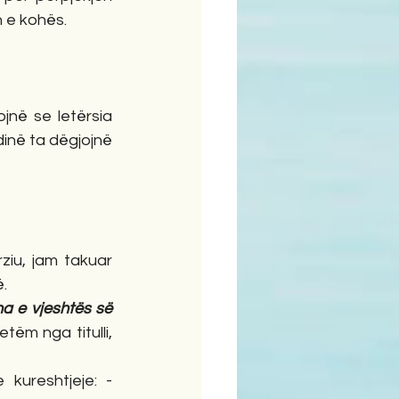
 e kohës.
jnë se letërsia 
në ta dëgjojnë 
ziu, jam takuar 
ë.
a e vjeshtës së 
tëm nga titulli, 
kureshtjeje: -