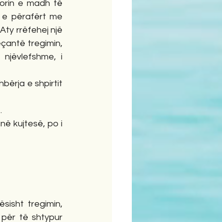
lorin e madh të 
gjuhës shqipe. Kontekstualisht, kuptova se ishte diçka e ngjashme, ose e përafërt me 
ty rrëfehej një 
çantë tregimin, 
njëvlefshme, i 
ërja e shpirtit 
.
ë kujtesë, po i 
ësisht tregimin, 
për të shtypur 