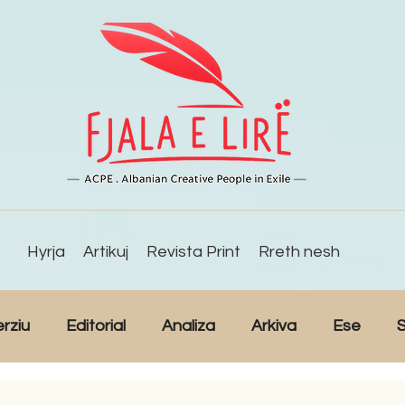
Hyrja
Artikuj
Revista Print
Rreth nesh
erziu
Editorial
Analiza
Arkiva
Ese
S
Reportazh
Studime
Intervista
Kulturë