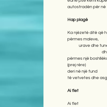
edhe pse kemi kapër
autostradën për në s
Hap plagë
Ka njëzetë ditë që 
përmes maleve, 
            urave dhe tu
                                 
përmes një boshllëk
(prej rëre)
deri në një fund
të vetvetes dhe asgj
Ai flet
Ai flet