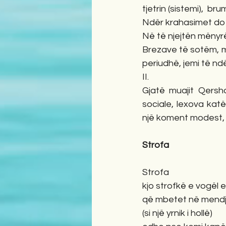
tjetrin (sistemi),  br
Ndër krahasimet do p
Në të njejtën mënyr
Brezave të sotëm, mb
periudhë, jemi të nd
II.
Gjatë muajit Qersho
sociale, lexova katë
një koment modest, s
Strofa 
Strofa
kjo strofkë e vogël 
që mbetet në mendj
(si një yrnik i hollë)