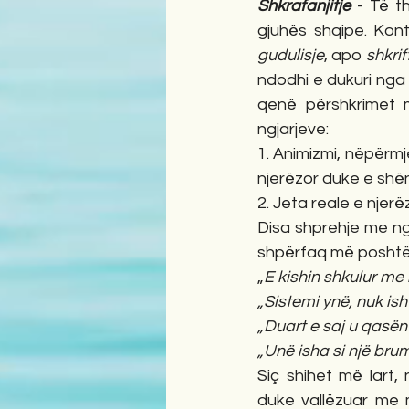
Shkrafanjitje
 - Të th
gudulisje
, apo 
shkrif
ndodhi e dukuri nga
qenë përshkrimet mj
ngjarjeve:
1. Animizmi, nëpërmj
njerëzor duke e shë
2. Jeta reale e njerë
Disa shprehje me nga
shpërfaq më poshtë
„
E kishin shkulur me 
„Sistemi ynë, nuk isht
„Duart e saj u qasën
„Unë isha si një brum
Siç shihet më lart, n
duke vallëzuar me m