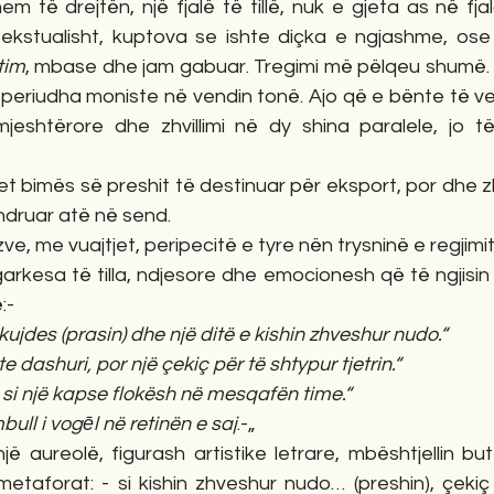
em të drejtën, një fjalë të tillë, nuk e gjeta as në fja
tim
, mbase dhe jam gabuar. Tregimi më pëlqeu shumë. A
 periudha moniste në vendin tonë. Ajo që e bënte të ve
eshtërore dhe zhvillimi në dy shina paralele, jo të 
et bimës së preshit të destinuar për eksport, por dhe zhb
ndruar atë në send.
zve, me vuajtjet, peripecitë e tyre nën trysninë e regjimit
rkesa të tilla, ndjesore dhe emocionesh që të ngjisin n
:-
kujdes (prasin) dhe një ditë e kishin zhveshur nudo.“
e dashuri, por një çekiç për të shtypur tjetrin.“
 si një kapse flokësh në mesqafën time.“
bull i vogēl në retinën e saj
.-„
jë aureolë, figurash artistike letrare, mbështjellin but
etaforat: - si kishin zhveshur nudo… (preshin), çekiç 