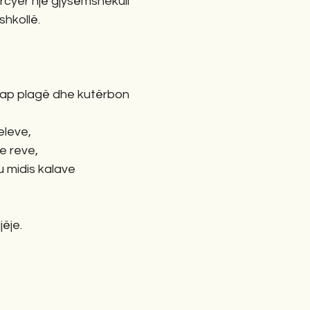
cyer një gjysëmshekull
hkollë.
hap plagë dhe kutërbon
neleve, 
   dhe reve,
u midis kalave
ëje. 