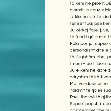
ta keni një pikë NDË
alarmit, kur nuk e in
ju klimën që të drid
fëmijët tuaj: pse ken
Ju kërkoj falje, juve
të fundit që duhet t
Fola për ju, sepse e
personalisht dhe e d
të fuqishëm dhe, po 
tmerri – do t’i bëni 
Ju e keni në dorë zh
ndryshim të këtij ven
Me vendosmërinë tu
ndikimit të fjalës su
Pse i thashë të gjith
Sepse: populli i e
poshtërohet dhe nuk