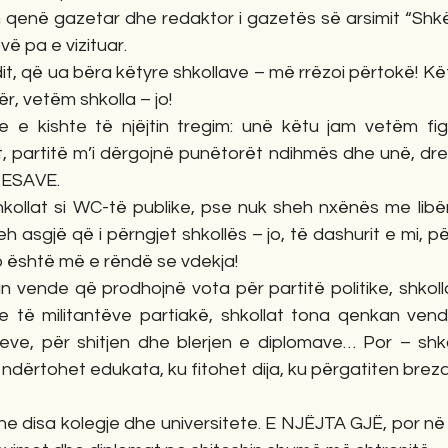
qenë gazetar dhe redaktor i gazetës së arsimit “Shkën
vë pa e vizituar.
ndit, që ua bëra këtyre shkollave – më rrëzoi përtokë! Kë
tër, vetëm shkolla – jo!
ve e kishte të njëjtin tregim: unë këtu jam vetëm figu
, partitë m’i dërgojnë punëtorët ndihmës dhe unë, drej
ESAVE.
ollat si WC-të publike, pse nuk sheh nxënës me libër
eh asgjë që i përngjet shkollës – jo, të dashurit e mi, për
o është më e rëndë se vdekja!
n vende që prodhojnë vota për partitë politike, shkoll
të militantëve partiakë, shkollat tona qenkan vende
eve, për shitjen dhe blerjen e diplomave… Por – shk
rtohet edukata, ku fitohet dija, ku përgatiten breza
edhe disa kolegje dhe universitete. E NJËJTA GJË, por në 