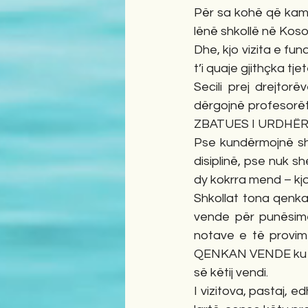
Për sa kohë që kam 
lënë shkollë në Koso
Dhe, kjo vizita e fu
t’i quaje gjithçka tje
Secili prej drejtorë
dërgojnë profesorët
ZBATUES I URDHËR
Pse kundërmojnë shk
disiplinë, pse nuk sh
dy kokrra mend – kj
Shkollat tona qenka
vende për punësime 
notave e të provim
QENKAN VENDE ku ndë
së këtij vendi.
I vizitova, pastaj, 