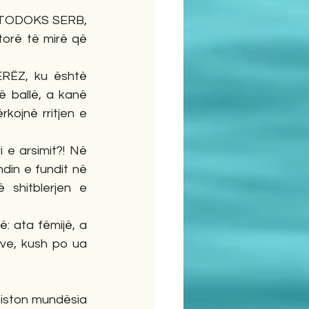
RTODOKS SERB, 
orë të mirë që 
ERËZ, ku është 
 ballë, a kanë 
kojnë rritjen e 
 e arsimit?! Në 
din e fundit në 
shitblerjen e 
: ata fëmijë, a 
ve, kush po ua 
ziston mundësia 