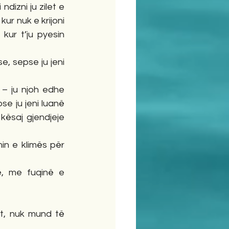
izni ju zilet e 
ur nuk e krijoni 
kur t’ju pyesin 
e, sepse ju jeni 
 – ju njoh edhe 
e ju jeni luanë 
kësaj gjendjeje 
in e klimës për 
, me fuqinë e 
t, nuk mund të 