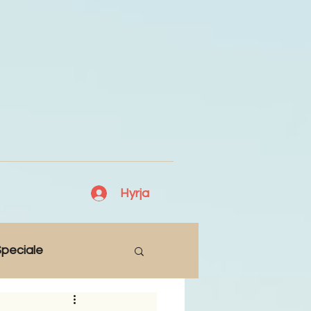
Hyrja
peciale
Lajme