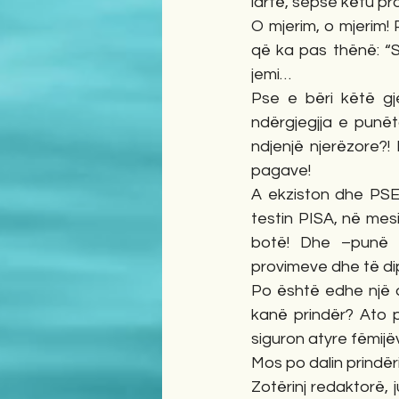
lartë, sepse këtu p
O mjerim, o mjeri
që ka pas thënë: “S
jemi…
Pse e bëri këtë gj
ndërgjegjja e punët
ndjenjë njerëzore?!
pagave!
A ekziston dhe PSE e
testin PISA, në mesi
botë! Dhe –punë e
provimeve dhe të di
Po është edhe një di
kanë prindër? Ato p
siguron atyre fëmij
Mos po dalin prindë
Zotërinj redaktorë,