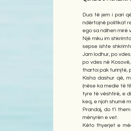
Dua të jem i pari q
ndërtojnë politikat r
ego sa ndihen mirë v
Një miku im shkrimta
sepse ishte shkrimt
Jam lodhur, po vdes.
po vdes në Kosovë, s
thartoi pak turinjtë,
Kisha dashur që, m
(nëse ka medie të ti
tyre të vështirë, e 
keq, e njoh shumë m
Prandaj, do t’i them
mënyrën e vet.
Këto thyerjet e mëd