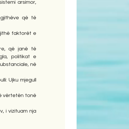
istemi arsimor, 
jithëve që të 
ithë faktorët e 
e, që janë të 
, politikat e 
bstanciale, në 
i: Ujku mjegull 
ë vërtetën tonë 
i vizituam nja 