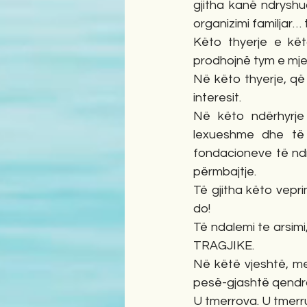
gjitha kanë ndryshua
organizimi familjar… t
Këto thyerje e kë
prodhojnë tym e mjeg
Në këto thyerje, që 
interesit.
Në këto ndërhyrje 
lexueshme dhe të q
fondacioneve të ndr
përmbajtje.
Të gjitha këto vepri
do!
Të ndalemi te arsimi
TRAGJIKE.
Në këtë vjeshtë, me
pesë-gjashtë qendr
U tmerrova. U tmerr