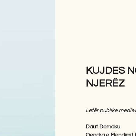
KUJDES N
NJERËZ
Letër publike mediev
Daut Demaku 
Qendra e Mendimit P