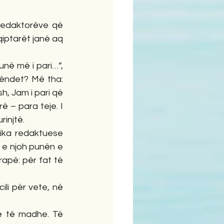
 redaktorëve që 
qiptarët janë aq 
në më i pari…”, 
ëndet? Më tha: 
, Jam i pari që 
 – para teje. I 
rinjtë.
ika redaktuese 
 e njoh punën e 
apë: për fat të 
li për vete, në 
ë të madhe. Të 