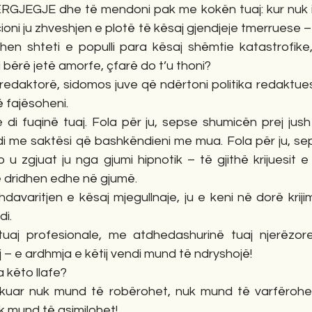
RGJEGJE dhe të mendoni pak me kokën tuaj: kur nuk i nd
icioni ju zhveshjen e plotë të kësaj gjendjeje tmerruese – k
hen shteti e populli para kësaj shëmtie katastrofike, 
i bërë jetë amorfe, çfarë do t’u thoni?
, redaktorë, sidomos juve që ndërtoni politika redaktues
ë fajësoheni.
 di fuqinë tuaj. Fola për ju, sepse shumicën prej jush
i me saktësi që bashkëndieni me mua. Fola për ju, seps
u zgjuat ju nga gjumi hipnotik – të gjithë krijuesit e 
të dridhen edhe në gjumë.
davaritjen e kësaj mjegullnaje, ju e keni në dorë krijim
di.
aj profesionale, me atdhedashurinë tuaj njerëzore
aj – e ardhmja e këtij vendi mund të ndryshojë!
a këto llafe?
dukuar nuk mund të robërohet, nuk mund të varfërohe
 mund të asimilohet!