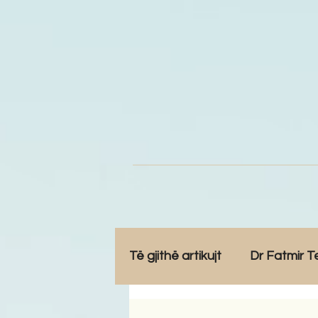
Të gjithë artikujt
Dr Fatmir T
Opinione
Komunitet