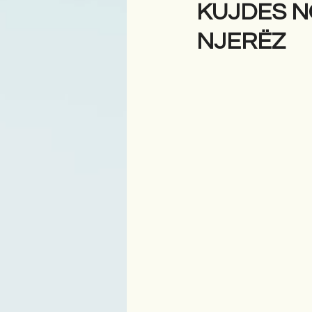
KUJDES N
NJERËZ
Antologji
Poezi
Tre