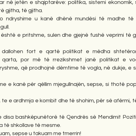
r në jetën e shqiptarëve: politika, sistemi ekonomik, s
ë gjitha, të gjitha.
to ndryshime u kanë dhënë mundësi të madhe të g
ull.
është e pritshme, sulen dhe gjejnë fushë veprimi të gj
dallohen fort e qartë politikat e mëdha shtetëror
arta, por më të rrezikshmet janë politikat e vogla
yshme, që prodhojnë dëmtime të vogla, në dukje, e su
me e kanë për qëllim mjegullnajën, sepse, si thotë popull
, te e ardhmja e kombit dhe të shohim, për së afërmi, t
 disa bashkëpunëtorë të Qendrës së Mendimit Pozitiv, 
a të shkollave të mesme.
uam, sepse u takuam me tmerrin!