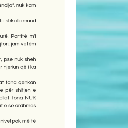
dija”, nuk kam 
to shkolla mund 
rë. Partitë m’i 
tori, jam vetëm 
, pse nuk sheh 
 njeriun që i ka 
at tona qenkan 
 për shitjen e 
ollat tona NUK 
t e së ardhmes 
nivel pak më të 