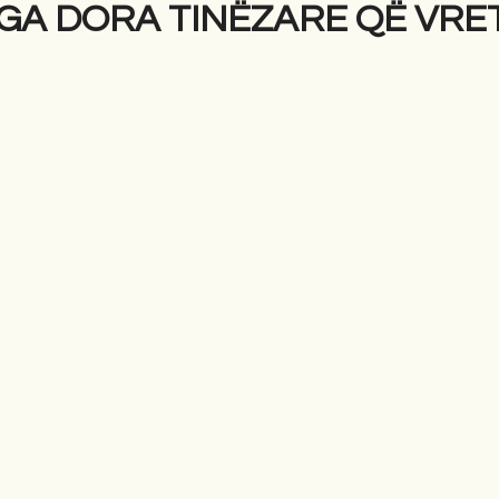
GA DORA TINËZARE QË VRE
gime
Novela
Romane
English
Përkth