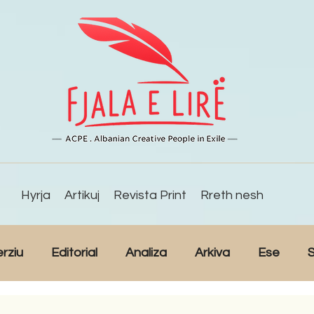
Hyrja
Artikuj
Revista Print
Rreth nesh
erziu
Editorial
Analiza
Arkiva
Ese
S
Reportazh
Studime
Intervista
Kulturë