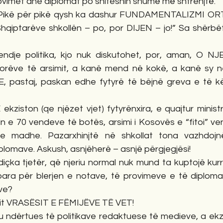
rovimet dhe diplomat po shiteshin shumë më shtrenjtë.
m! Pikë për pikë qysh ka dashur FUNDAMENTALIZMI O
hqiptarëve shkollën – po, por DIJEN – jo!” Sa shërbët
endje politika, kjo nuk diskutohet, por, aman, O NJ
orëve të arsimit, a kanë mend në kokë, a kanë sy në
 E, pastaj, paskan edhe fytyrë të bëjnë greva e të kër
kziston (qe njëzet vjet) fytyrënxira, e quajtur ministri
n e 70 vendeve të botës, arsimi i Kosovës e “fitoi” ven
 madhe. Pazarxhinjtë në shkollat tona vazhdojnë 
plomave. Askush, asnjëherë – asnjë përgjegjësi!
çka tjetër, që njeriu normal nuk mund ta kuptojë kurrë
ara për blerjen e notave, të provimeve e të diploma
ëve?
rit VRASËSIT E FËMIJËVE TË VET!
 ju ndërtues të politikave redaktuese të medieve, a ek