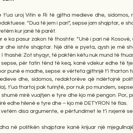
ë t’ua uroj Vitin e Ri të gjitha medieve dhe, sidomos,
edaktuese. “Dua të jem i pari”, sepse jam shqiptar, e sh
etëm kur janë të parët.
r e ka pasur zakon të thoshte: “Unë i pari në Kosovë, u
ar dhe ishte shqiptar. Një ditë e pyeta, qysh je më sh
 I thashë: Zot shyqyr, të paktën këtu nuk mund të thuash
epse, për fatin tënd të keq, kanë vdekur edhe të tjerë
 por punë e madhe, sepse: e vërteta gjithnjë t’i tharton tu
edieve dhe, sidomos, redaktorëve që ndërtojnë polit
lla), t’ua thartoj pak turinjtë, por nuk po mundem, sepse
di shumë mirë vuajtjen e tyre dhe kjo më pengon. Por, pr
irë edhe hilenë e tyre dhe – kjo më DETYRON të flas.
 vetëm disa argumente, e përfundimet le t’i nxjerrë seci
ha në politikën shqiptare kanë krijuar një mjegullnaj