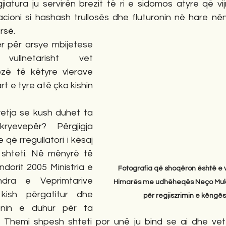
gjiatura ju servirën brezit të ri e sidomos atyre që v
ioni si hashash trullosës dhe fluturonin në hare nën 
rsë.
 për arsye mbijetese 
ullnetarisht vet 
uozë të këtyre vlerave 
 e tyre atë çka kishin 
yetja se kush duhet ta 
yevepër? Përgjigja 
ë rregullatori i kësaj 
hteti. Në mënyrë të 
orit 2005 Ministria e 
Fotografia që shoqëron është e vit
dra e Veprimtarive 
Himarës me udhëheqës Neço Mukon
kish përgatitur dhe 
për regjiszrimin e këngë
ionin e duhur për ta 
ë. Themi shpesh shteti por unë ju bind se ai dhe ve