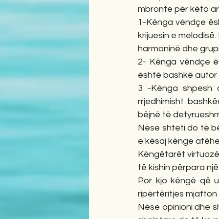
mbronte për këto ar
1-Kënga vëndçe ësht
krijuesin e melodisë. 
harmoninë dhe grupi
2- Kënga vëndçe ësh
është bashkë autor
3 -Kënga shpesh de
rrjedhimisht bashkë
bëjnë të detyrueshme
Nëse shteti do të bë
e kësaj kënge atëhe
Këngëtarët virtuozë 
të kishin përpara nj
Por kjo këngë që u 
ripërtëritjes mjafto
Nëse opinioni dhe sh