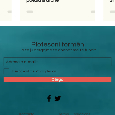
poezia si atdhe
ST
Plotësoni formën
Do të ju dërgojmë të dhënat më te fundit.
Jam dakord me
Privacy Policy
Dërgo
Kontakto
Terms & Conditions