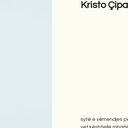
Kristo Çi
Antologji
Poezi
Tre
sytë e vëmendjes pë
vet kështjellë mbajtë