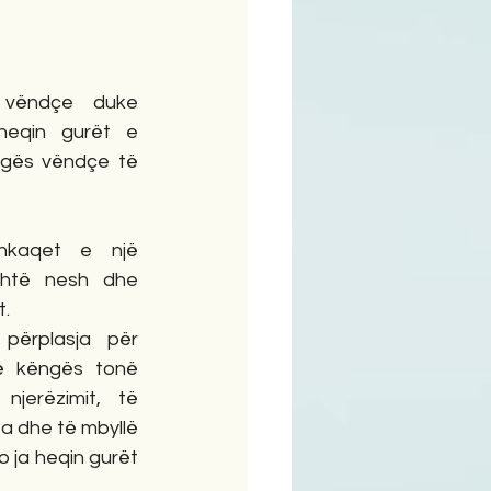
ime
vëndçe duke 
eqin gurët e 
gës vëndçe të 
kaqet e një 
shtë nesh dhe 
.
ërplasja për 
 këngës tonë 
jerëzimit, të 
a dhe të mbyllë 
ja heqin gurët 