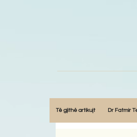
Të gjithë artikujt
Dr Fatmir T
Opinione
Komunitet