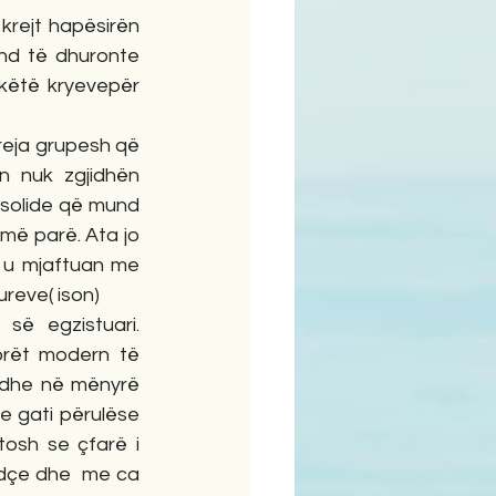
krejt hapësirën 
nd të dhuronte 
këtë kryevepër 
 reja grupesh që 
 nuk zgjidhën 
solide që mund 
 më parë. Ata jo 
 u mjaftuan me 
ureve( ison)
ë egzistuari. 
orët modern të 
 dhe në mënyrë 
je gati përulëse 
osh se çfarë i 
dçe dhe  me ca 