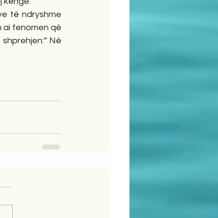
j kënge.
ye të ndryshme 
h ai fenomen që 
shprehjen:” Në 