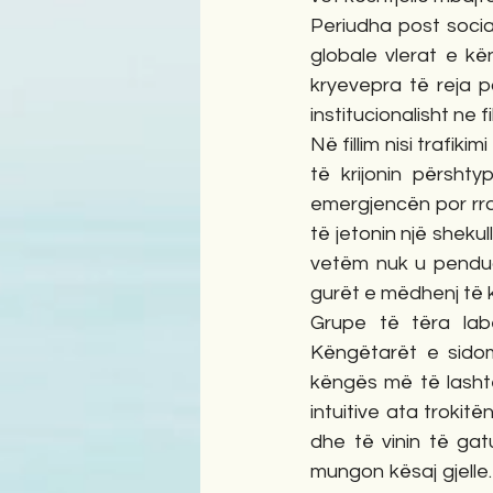
Periudha post social
globale vlerat e kë
kryevepra të reja p
institucionalisht ne f
Në fillim nisi trafik
të krijonin përsht
emergjencën por rra
të jetonin një shekul
vetëm nuk u penduan
gurët e mëdhenj të k
Grupe të tëra labe
Këngëtarët e sidomo
këngës më të lasht
intuitive ata trokitë
dhe të vinin të gat
mungon kësaj gjelle