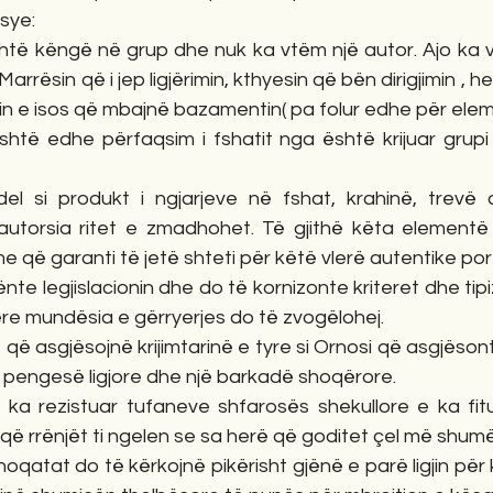
sye:
ë këngë në grup dhe nuk ka vtëm një autor. Ajo ka vj
Marrësin që i jep ligjërimin, kthyesin që bën dirigjimin , h
n e isos që mbajnë bazamentin( pa folur edhe për elem
të edhe përfaqsim i fshatit nga është krijuar grupi
l si produkt i ngjarjeve në fshat, krahinë, trevë
autorsia ritet e zmadhohet. Të gjithë këta elementë 
 që garanti të jetë shteti për këtë vlerë autentike po
nte legjislacionin dhe do të kornizonte kriteret dhe tipi
re mundësia e gërryerjes do të zvogëlohej.
që asgjësojnë krijimtarinë e tyre si Ornosi që asgjësonte
ë pengesë ligjore dhe një barkadë shoqërore.
ka rezistuar tufaneve shfarosës shekullore e ka fitua
n që rrënjët ti ngelen se sa herë që goditet çel më shumë
oqatat do të kërkojnë pikërisht gjënë e parë ligjin pë