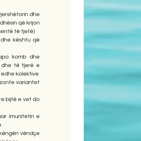
ershëtorin dhe 
edhësin që krijon 
entë të tjetë)
 dhe kështu që 
 apo komb dhe 
dhe të tjerë e 
r edhe kolektive
zonte variantet 
 bijtë e vet do 
r imunitetin e 
.
r këngën vëndçe 