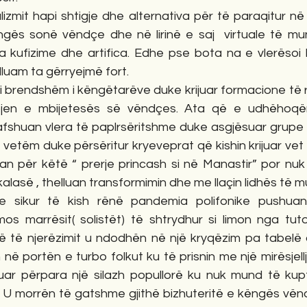
izmit hapi shtigje dhe alternativa për të paraqitur në 
ngës sonë vëndçe dhe në lirinë e saj  virtuale të mu
a kufizime dhe artifica. Edhe pse bota na e vlerësoi 
illuam ta gërryejmë fort.
imi i brendshëm i këngëtarëve duke krijuar formacione të
ypjen e mbijetesës së vëndçes. Ata që e udhëhoqën
fshuan vlera të paplrsëritshme duke asgjësuar grupe 
l vetëm duke përsëritur kryeveprat që kishin krijuar vet
 për këtë “ prerje princash si në Manastir” por nuk
alasë , thelluan transformimin dhe me llaçin lidhës të m
 sikur të kish rënë pandemia polifonike pushuan s
s marrësit( solistët) të shtrydhur si limon nga tut
ë të njerëzimit u ndodhën në një kryqëzim pa tabelë
n në portën e turbo folkut ku të prisnin me një mirësjell
uar përpara një silazh popullorë ku nuk mund të kupt
. U morrën të gatshme gjithë bizhuteritë e këngës vën