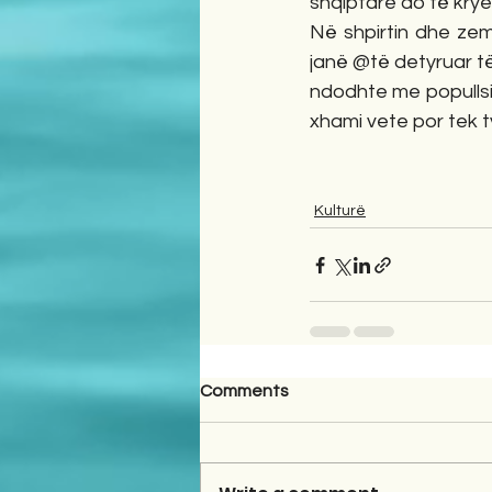
shqiptare do të kry
Në shpirtin dhe zem
janë @të detyruar të
ndodhte me popullsi
xhami vete por tek t
Kulturë
Comments