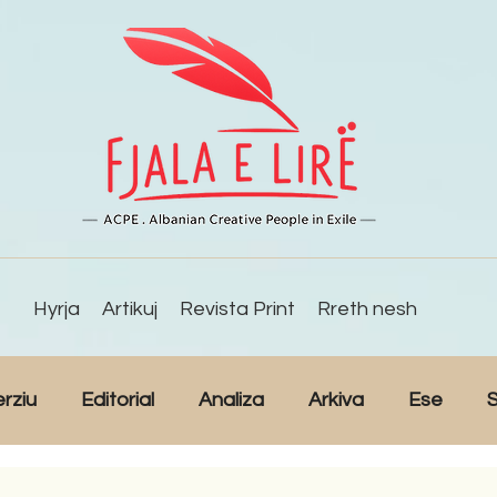
Hyrja
Artikuj
Revista Print
Rreth nesh
erziu
Editorial
Analiza
Arkiva
Ese
S
Reportazh
Studime
Intervista
Kulturë