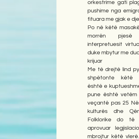
orkestrime gati pla
pushime nga emigrac
fituara me gjak e dje
Po në këtë masakër
morrën pjesë v
interpretuesit virt
duke mbytur me duart
krijuar
Me të drejtë lind p
shpëtonte këtë kr
është e kuptueshme q
pune është vetëm s
veçantë pas 25 Nënd
kulturës dhe Qën
Folklorike do të 
aprovuar legjislac
mbrojtur këtë vler