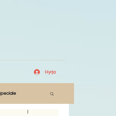
Hyrja
peciale
Lajme