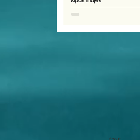
sipas lindjes
About