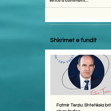
Write a comment...
Shkrimet e fundit
Fatmir Terziu: Shtetësia bri