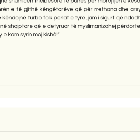
ejnë shumicën thelbësore të punës për mbrojtjen e kësa
rën e të gjithë këngëtarëve që për rrethana dhe ars
 këndojnë turbo folk perlat e tyre ,jam i sigurt që ndod
në shqiptare që e detyruar të myslimanizohej përdorte 
y e kam syrin moj kishë!”