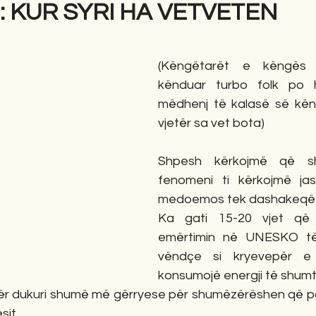
pa: KUR SYRI HA VETVETEN
gime
Novela
Romane
English
Përkth
(Këngëtarët e këngës 
kënduar turbo folk po h
mëdhenj të kalasë së kën
vjetër sa vet bota)
Shpesh kërkojmë që sh
fenomeni ti kërkojmë ja
medoemos tek dashakeqët
Ka gati 15-20 vjet që p
emërtimin në UNESKO të
vëndçe si kryevepër e n
konsumojë energji të shumt
r dukuri shumë më gërryese për shumëzërëshen që po 
sit.