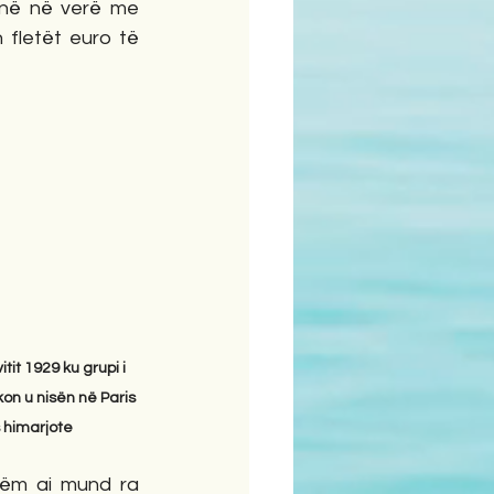
ijnë në verë me 
fletët euro të 
it 1929 ku grupi i 
 u nisën në Paris 
s himarjote
tëm ai mund ra 