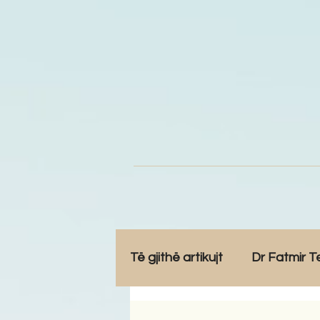
Të gjithë artikujt
Dr Fatmir T
Opinione
Komunitet