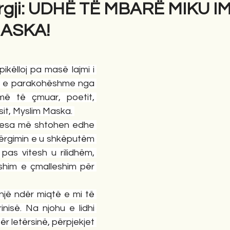
rgji: UDHË TË MBARË MIKU I
MASKA!
gime
Novela
Romane
English
Përkth
pikëlloj pa masë lajmi i 
en e parakohëshme nga 
ë të çmuar, poetit, 
sit, Myslim Maska. 
ndesa më shtohen edhe 
ërgimin e u shkëputëm 
 pas vitesh u rilidhëm, 
shim e çmalleshim për 
 një ndër miqtë e mi të 
nisë. Na njohu e lidhi 
ër letërsinë, përpjekjet 