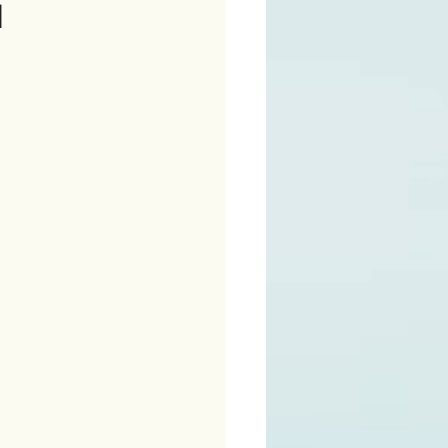
M
ime