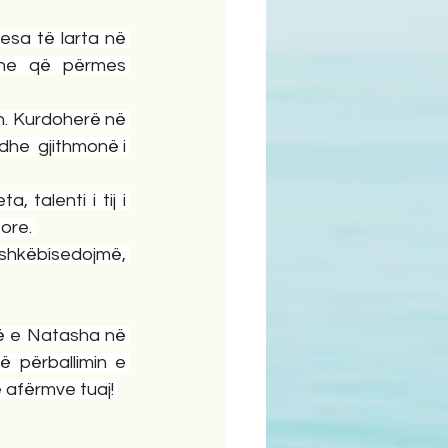
esa të larta në 
 dhe që përmes 
lin. Kurdoherë në 
dhe  gjithmonë i 
 talenti i tij i 
ore. 
ashkëbisedojmë, 
në e Natasha në 
 përballimin e 
 afërmve tuaj! 