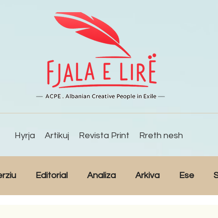
Hyrja
Artikuj
Revista Print
Rreth nesh
erziu
Editorial
Analiza
Arkiva
Ese
S
Reportazh
Studime
Intervista
Kulturë