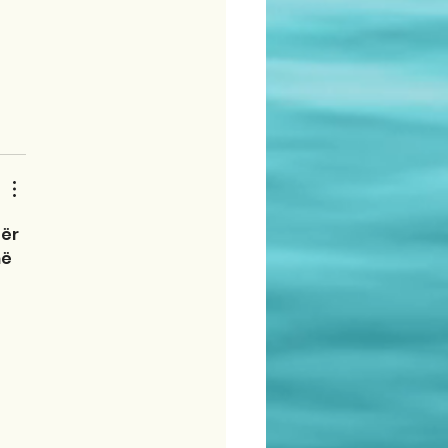
ër 
ë 