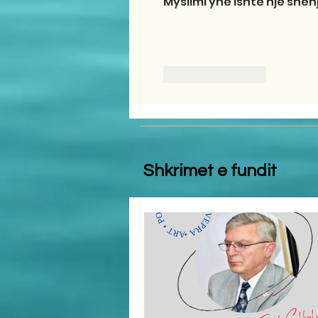
Myslimi ynë ishte një shenj
Like
Reply
Shkrimet e fundit