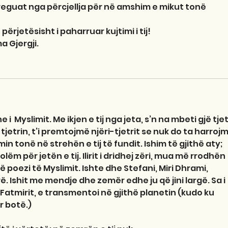
reguat nga përcjellja për në amshim e mikut tonë 
ë përjetësisht i paharruar kujtimi i tij! 
ozma Gjergji. 
i  Myslimit. Me ikjen e tij nga jeta, s’n na mbeti gjë tjet
jetrin, t’i premtojmë njëri-tjetrit se nuk do ta harrojm
in tonë në strehën e tij të fundit. Ishim të gjithë aty; 
lëm për jetën e tij. Ilirit i dridhej zëri, mua më rrodhën 
ë poezi të Myslimit. Ishte dhe Stefani, Miri Dhrami, 
ë. Ishit me mendje dhe zemër edhe ju që jini largë. Sa i 
 Fatmirit, e transmentoi në gjithë planetin (kudo ku 
 botë.)