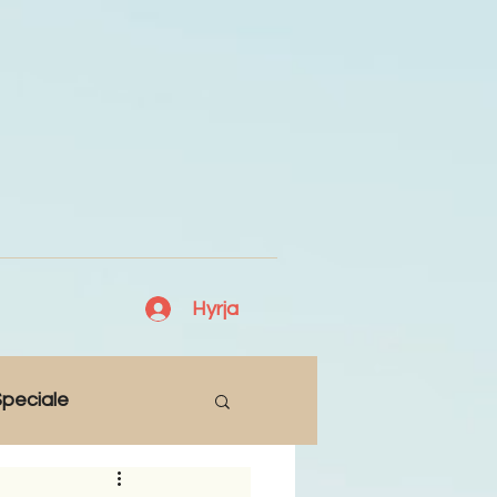
Hyrja
peciale
Lajme