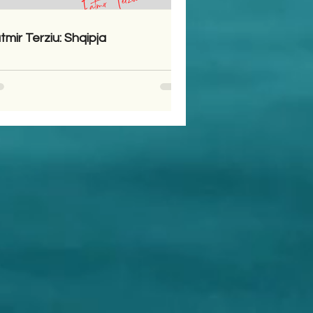
tmir Terziu: Shqipja