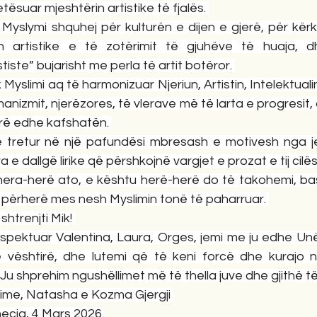
tësuar mjeshtërin artistike të fjalës. 
 Myslymi shquhej për kulturën e dijen e gjerë, për kërk
irjen artistike e të zotërimit të gjuhëve të huaja,
ste” bujarisht me perla të artit botëror. 
 tek Myslimi aq të harmonizuar Njeriun, Artistin, Intelektua
nizmit, njerëzores, të vlerave më të larta e progresit, 
rë edhe kafshatën. 
yte tretur në një pafundësi mbresash e motivesh nga jeta,
 e dallgë lirike që përshkojnë vargjet e prozat e tij cilës
më hera-herë ato, e kështu herë-herë do të takohemi, b
 përherë mes nesh Myslimin tonë të paharruar. 
 shtrenjti Mik! 
 respektuar Valentina, Laura, Orges, jemi me ju edhe U
vështirë, dhe lutemi që të keni forcë dhe kurajo në
u shprehim ngushëllimet më të thella juve dhe gjithë të
  Përqafime, Natasha e Kozma Gjergji 
     Venecia, 4 Mars 2026.