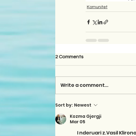
Komunitet
2 Comments
Write a comment...
Sort by:
Newest
Kozma Gjergji
Mar 05
        I nderuari z.Vasil Kl