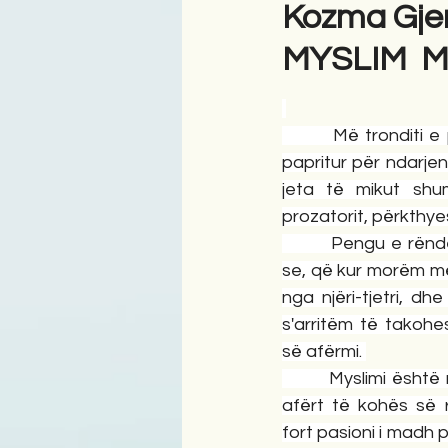
Kozma Gje
MYSLIM 
Antologji
Poezi
Tre
        Më tronditi e 
papritur për ndarj
jeta të mikut shum
prozatorit, përkthye
        Pengu e rë
se, që kur morëm m
nga njëri-tjetri, dhe
s'arritëm të takohe
së afërmi. 
        Myslimi është
afërt të kohës së ri
fort pasioni i madh p