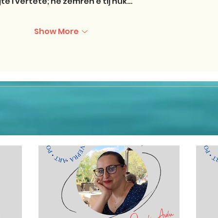
të i vërtetë; në zemrën e tij nuk…
Show More