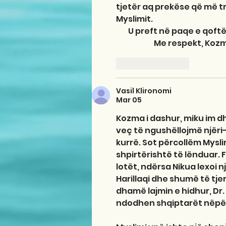
tjetër aq prekëse që më t
Myslimit. 
        U preft në paqe e qoft
                         Me respekt, K
Like
Reply
Vasil Klironomi
Mar 05
Kozma i dashur, miku im dhe 
veç të ngushëllojmë njëri-t
kurrë. Sot përcollëm Myslim
shpirtërishtë të lënduar. Fo
lotët, ndërsa Nikua lexoi nj
Harillaqi dhe shumë të tjer
dhamë lajmin e hidhur, Dr.
ndodhen shqiptarët nëpër