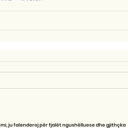
ironomi, ju falenderoj për fjalët ngushëlluese dhe gjithçka 