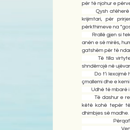
për të njohur e përve
        Qysh atëherë
krijimtari, për pr
përkthimeve na “gosti
        Rrallë gjen si
anën e së mirës, huma
gatshëm për të nda
        Të tilla virt
shndërrojë në ujëvara
        Do t’i lexoj
çmallemi dhe e kemi
        Udhë të mbarë i
        Të dashur e
këtë kohë tepër të 
dhimbjes së madhe. J
                         
                             