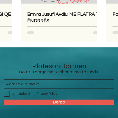
SI QË
Ermira Jusufi Avdiu: ME FLATRA TË
Fa
ËNDRRËS
Plotësoni formën
Do të ju dërgojmë të dhënat më te fundit.
Jam dakord me
Privacy Policy
Dërgo