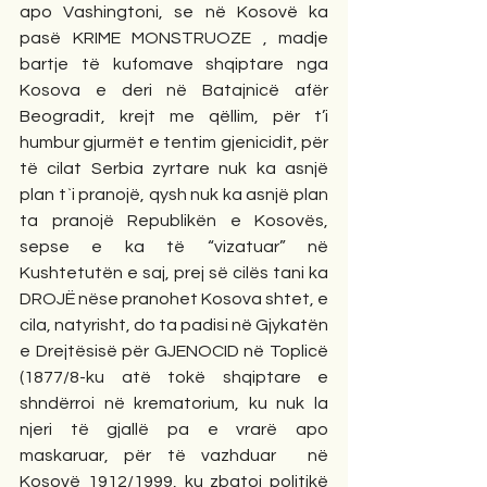
apo Vashingtoni, se në Kosovë ka 
pasë KRIME MONSTRUOZE , madje 
bartje të kufomave shqiptare nga 
Kosova e deri në Batajnicë afër 
Beogradit, krejt me qëllim, për t’i 
humbur gjurmët e tentim gjenicidit, për 
të cilat Serbia zyrtare nuk ka asnjë 
plan t`i pranojë, qysh nuk ka asnjë plan 
ta pranojë Republikën e Kosovës, 
sepse e ka të “vizatuar” në 
Kushtetutën e saj, prej së cilës tani ka 
DROJË nëse pranohet Kosova shtet, e 
cila, natyrisht, do ta padisi në Gjykatën 
e Drejtësisë për GJENOCID në Toplicë 
(1877/8-ku atë tokë shqiptare e 
shndërroi në krematorium, ku nuk la 
njeri të gjallë pa e vrarë apo 
maskaruar, për të vazhduar  në 
Kosovë 1912/1999, ku zbatoi politikë 