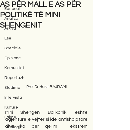
AS PËR MALL E AS PËR
Editorial
POLITIKË TË MINI
Analiza
SHENGENIT
Arkiva
Ese
Speciale
Opinione
Komunitet
Reportazh
Prof Dr Hakif BAJRAMI
Studime
Intervista
Kulturë
Mini Shengeni Ballkanik, është 
Lajme
agjenturë e vejtër si ide antishqiptare 
dhe ka për qëllim  ekstrem 
Antologji