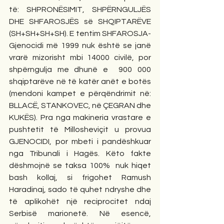
të: SHPRONËSIMIT, SHPËRNGULJËS 
DHE SHFAROSJËS së SHQIPTARËVE 
(SH+SH+SH+SH). E tentim SHFAROSJA-
Gjenocidi më 1999 nuk është se janë 
vrarë mizorisht mbi 14000 civilë, por 
shpërngulja me dhunë e  900 000 
shqiptarëve në të katër anët e botës 
(mendoni kampet e përqëndrimit në: 
BLLACË, STANKOVEC, në ÇEGRAN dhe 
KUKËS). Pra nga makineria vrastare e 
pushtetit të Millosheviçit u provua 
GJENOCIDI, por mbeti i pandëshkuar 
nga Tribunali i Hagës. Këto fakte 
dëshmojnë se taksa 100%  nuk hiqet 
bash kollaj, si frigohet Ramush 
Haradinaj, sado të quhet ndryshe dhe 
të aplikohët një reciprocitet ndaj 
Serbisë marionetë. Në esencë, 