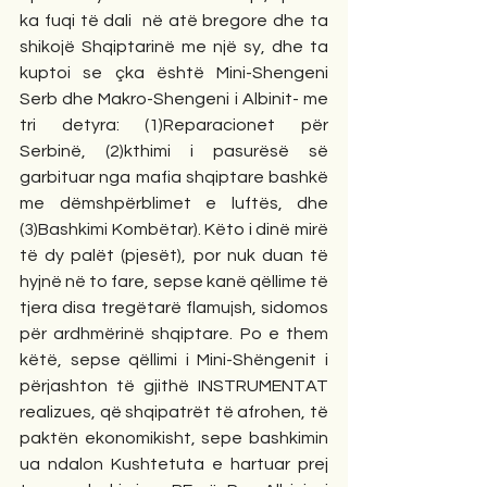
ka fuqi të dali  në atë bregore dhe ta 
shikojë Shqiptarinë me një sy, dhe ta 
kuptoi se çka është Mini-Shengeni 
Serb dhe Makro-Shengeni i Albinit- me 
tri detyra: (1)Reparacionet për 
Serbinë, (2)kthimi i pasurësë së 
garbituar nga mafia shqiptare bashkë 
me dëmshpërblimet e luftës, dhe 
(3)Bashkimi Kombëtar). Këto i dinë mirë 
të dy palët (pjesët), por nuk duan të 
hyjnë në to fare, sepse kanë qëllime të 
tjera disa tregëtarë flamujsh, sidomos 
për ardhmërinë shqiptare. Po e them 
këtë, sepse qëllimi i Mini-Shëngenit i 
përjashton të gjithë INSTRUMENTAT 
realizues, që shqipatrët të afrohen, të 
paktën ekonomikisht, sepe bashkimin 
ua ndalon Kushtetuta e hartuar prej 