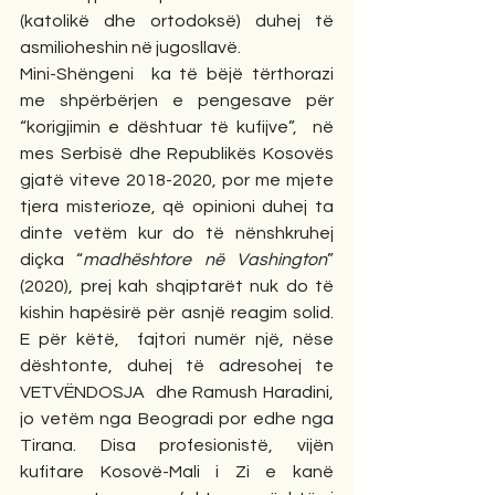
(katolikë dhe ortodoksë) duhej të 
asmilioheshin në jugosllavë. 
Mini-Shëngeni  ka të bëjë tërthorazi 
me shpërbërjen e pengesave për  
“korigjimin e dështuar të kufijve”,  në 
mes Serbisë dhe Republikës Kosovës 
gjatë viteve 2018-2020, por me mjete 
tjera misterioze, që opinioni duhej ta 
dinte vetëm kur do të nënshkruhej 
diçka “
madhështore në Vashington
” 
(2020), prej kah shqiptarët nuk do të 
kishin hapësirë për asnjë reagim solid.  
E për këtë,  fajtori numër një, nëse 
dështonte, duhej të adresohej te 
VETVËNDOSJA  dhe Ramush Haradini, 
jo vetëm nga Beogradi por edhe nga 
Tirana. Disa profesionistë, vijën 
kufitare Kosovë-Mali i Zi e kanë 