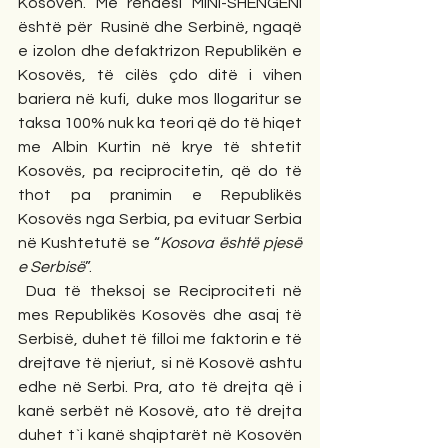
Kosovën. Me rëndësi MINI-SHËNGENI 
është për  Rusinë dhe Serbinë, ngaqë 
e izolon dhe defaktrizon Republikën e 
Kosovës, të cilës çdo ditë i vihen 
bariera në kufi, duke mos llogaritur se 
taksa 100% nuk ka teori që do të hiqet 
me Albin Kurtin në krye të shtetit 
Kosovës, pa reciprocitetin, që do të 
thot pa pranimin e Republikës 
Kosovës nga Serbia, pa evituar Serbia 
në Kushtetutë se “
Kosova është pjesë 
e Serbisë
”.
 Dua të theksoj se Reciprociteti në 
mes Republikës Kosovës dhe asaj të 
Serbisë, duhet të filloi me faktorin e të 
drejtave të njeriut, si në Kosovë ashtu 
edhe në Serbi. Pra, ato të drejta që i 
kanë serbët në Kosovë, ato të drejta 
duhet t`i kanë shqiptarët në Kosovën 