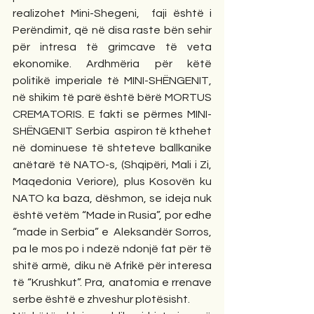
realizohet Mini-Shegeni,  faji është i 
Perëndimit, që në disa raste bën sehir 
për intresa të grimcave të veta 
ekonomike. Ardhmëria për këtë 
politikë imperiale të MINI-SHËNGENIT, 
në shikim të parë është bërë MORTUS 
CREMATORIS. E fakti se përmes MINI-
SHËNGENIT Serbia  aspiron të kthehet 
në dominuese të shteteve ballkanike 
anëtarë të NATO-s, (Shqipëri, Mali i Zi, 
Maqedonia Veriore), plus Kosovën ku 
NATO ka baza, dëshmon, se ideja nuk 
është vetëm “Made in Rusia”, por edhe 
“made in Serbia” e  Aleksandër Sorros, 
pa le mos po i ndezë ndonjë fat për të 
shitë armë, diku në Afrikë për interesa 
të “Krushkut”. Pra, anatomia e rrenave 
serbe është e zhveshur plotësisht.