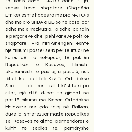
të flasin edhe  NATO edhe BE-ja, 
sepse treva shqiptare (Shqipëria 
Etnike) është hapësira më pro NATO-s 
dhe më pro SHBA e BE-së në botë, por 
edhe më e rrezikuara,  jo edhe  pa fajin 
e përçarjeve dhe “pehlivanëve politike 
shqiptare”.  Pra “Mini-Shëngeni” është 
një trillium i pastër serb për të fituar në 
kohë; për ta riokupuar, të paktën 
Republikën e Kosovës, fillimisht  
ekonomikisht e pastaj, si pasojë, nuk 
dihet ku i del falli Kishës Ortodokse 
Serbe, e cila, nëse sillet kështu si po 
sillet, një ditë duhet të gjindet në 
pozitë sikurse me Kishën Ortodokse 
Malazeze me çdo fqinj në Ballkan, 
duke ia  shtetëzuar madje Republikës 
së  Kosovës të gjitha  përmendoret e 
kultit të secilës fé, përndryshe 