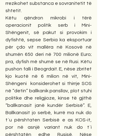
rrezikohet substanca e sovranitetit të 
shtetit. 
Këtu qëndron mikrobi i tërë 
operacionit politik serb i Mini-
Shëngenit, së pakut si provokim i 
dyfishtë, sepse Serbia ka eksportuar 
për çdo vit mallëra në Kosovë në 
shumën 650 deri në 700 milionë Euro; 
pra, dyfish më shumë se në Rusi. Këtu 
pushon falli i Beogrdait. E, nëse zbritet 
kjo kuotë në 6 milion në vit, Mini-
Shëngeni  konsiderohet si thirrje SOS 
në “detin” ballkanik pansllav, plot stuhi 
politike dhe religjioze, kinse të gjithë 
“ballkanasit janë kundër Serbisë”. E, 
Ballkanasit jo serbë, kurrë ma nuk do 
t`u përshtaten Serbisë e as KOS-it, 
por në asnjë variant nuk do t`i 
përshtatën edhe Rusisë. Nëse 