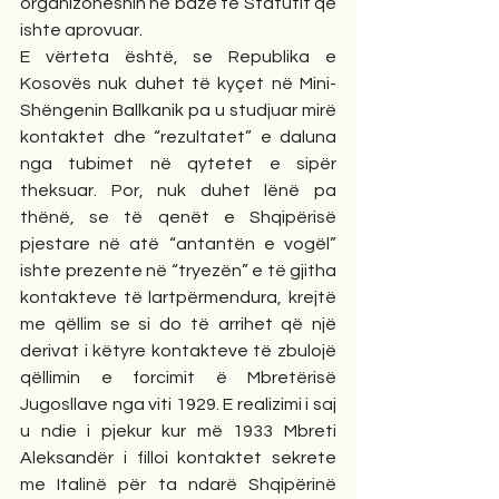
organizoheshin në bazë të Statutit që 
ishte aprovuar. 
E vërteta është, se Republika e 
Kosovës nuk duhet të kyçet në Mini-
Shëngenin Ballkanik pa u studjuar mirë 
kontaktet dhe “rezultatet” e daluna 
nga tubimet në qytetet e sipër 
theksuar. Por, nuk duhet lënë pa 
thënë, se të qenët e Shqipërisë 
pjestare në atë “antantën e vogël” 
ishte prezente në “tryezën” e të gjitha 
kontakteve të lartpërmendura, krejtë 
me qëllim se si do të arrihet që një 
derivat i këtyre kontakteve të zbulojë 
qëllimin e forcimit ë Mbretërisë 
Jugosllave nga viti 1929. E realizimi i saj 
u ndie i pjekur kur më 1933 Mbreti 
Aleksandër i filloi kontaktet sekrete 
me Italinë për ta ndarë Shqipërinë 