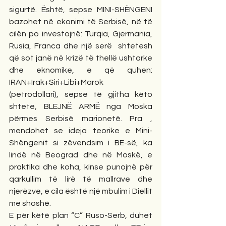
sigurtë. Është, sepse MINI-SHËNGENI  
bazohet në ekonimi të Serbisë, në të 
cilën po investojnë: Turqia, Gjermania, 
Rusia, Franca dhe një serë  shtetesh 
që sot janë në krizë të thellë ushtarke 
dhe eknomike, e që quhen: 
IRAN+Irak+Siri+Libi+Marok 
(petrodollari), sepse të gjitha këto 
shtete, BLEJNË ARMË nga Moska 
përmes Serbisë marionetë. Pra , 
mendohet se ideja teorike e Mini-
Shëngenit si zëvendsim i BE-së, ka 
lindë në Beograd dhe në Moskë, e 
praktika dhe koha, kinse punojnë për 
qarkullim të lirë të mallrave dhe 
njerëzve, e cila është një mbulim i Diellit 
me shoshë.
E për këtë plan “C” Ruso-Serb, duhet 