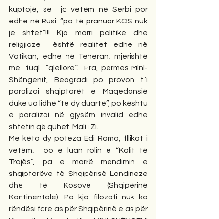
kuptojë, se  jo vetëm në Serbi por 
edhe në Rusi: “pa të pranuar KOS nuk 
je shtet”!!! Kjo marri politike dhe 
religjioze  është realitet edhe në 
Vatikan, edhe në Teheran, mjerishtë 
me  fuqi  “qiellore”.  Pra, përmes Mini-
Shëngenit, Beogradi po provon t`i 
paralizoi shqiptarët e Maqedonsië 
duke ua lidhë “të dy duartë”, po kështu 
e paralizoi në gjysëm invalid edhe 
shtetin që quhet  Mali i Zi.
Me këto dy poteza Edi Rama, fllikat i 
vetëm,  po e luan rolin e “Kalit të 
Trojës”, pa e marrë mendimin e 
shqiptarëve të Shqipërisë Londineze 
dhe të Kosovë (Shqipërinë 
Kontinentale). Po kjo filozofi nuk ka 
rëndësi fare as për Shqipërinë e as për 