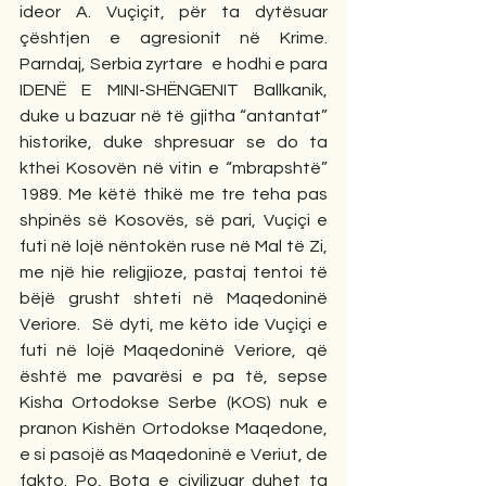
ideor A. Vuçiçit, për ta dytësuar 
çështjen e agresionit në Krime. 
Parndaj, Serbia zyrtare  e hodhi e para 
IDENË E MINI-SHËNGENIT Ballkanik, 
duke u bazuar në të gjitha “antantat” 
historike, duke shpresuar se do ta 
kthei Kosovën në vitin e “mbrapshtë” 
1989. Me këtë thikë me tre teha pas 
shpinës së Kosovës, së pari, Vuçiçi e 
futi në lojë nëntokën ruse në Mal të Zi, 
me një hie religjioze, pastaj tentoi të 
bëjë grusht shteti në Maqedoninë 
Veriore.  Së dyti, me këto ide Vuçiçi e 
futi në lojë Maqedoninë Veriore, që 
është me pavarësi e pa të, sepse 
Kisha Ortodokse Serbe (KOS) nuk e 
pranon Kishën Ortodokse Maqedone, 
e si pasojë as Maqedoninë e Veriut, de 
fakto. Po, Bota e civilizuar duhet ta 