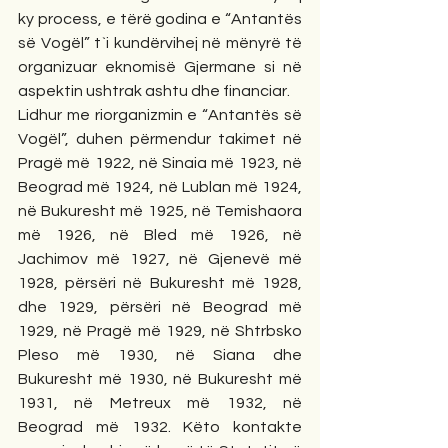
ky process, e tërë godina e “Antantës 
së Vogël” t`i kundërvihej në mënyrë të 
organizuar eknomisë Gjermane si në 
aspektin ushtrak ashtu dhe financiar. 
Lidhur me riorganizmin e “Antantës së 
Vogël”, duhen përmendur takimet në 
Pragë më 1922, në Sinaia më 1923, në 
Beograd më 1924, në Lublan më 1924, 
në Bukuresht më 1925, në Temishaora 
më 1926, në Bled më 1926, në 
Jachimov më 1927, në Gjenevë më 
1928, përsëri në Bukuresht më 1928, 
dhe 1929, përsëri në Beograd më 
1929, në Pragë më 1929, në Shtrbsko 
Pleso më 1930, në Siana dhe 
Bukuresht më 1930, në Bukuresht më 
1931, në Metreux më 1932, në 
Beograd më 1932. Këto kontakte 