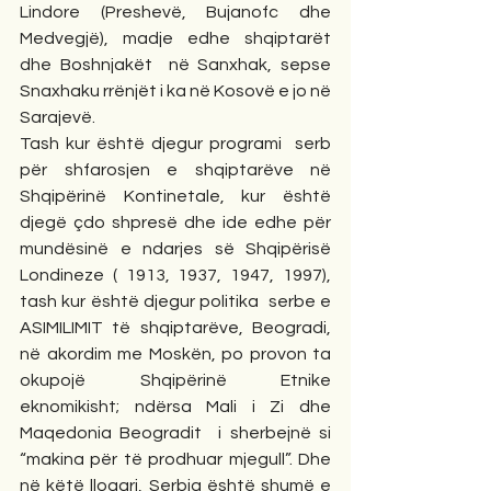
Lindore (Preshevë, Bujanofc dhe 
Medvegjë), madje edhe shqiptarët 
dhe Boshnjakët  në Sanxhak, sepse 
Snaxhaku rrënjët i ka në Kosovë e jo në 
Sarajevë.
Tash kur është djegur programi  serb 
për shfarosjen e shqiptarëve në 
Shqipërinë Kontinetale, kur është 
djegë çdo shpresë dhe ide edhe për 
mundësinë e ndarjes së Shqipërisë 
Londineze ( 1913, 1937, 1947, 1997), 
tash kur është djegur politika  serbe e 
ASIMILIMIT të shqiptarëve, Beogradi, 
në akordim me Moskën, po provon ta 
okupojë Shqipërinë Etnike 
eknomikisht; ndërsa Mali i Zi dhe 
Maqedonia Beogradit  i sherbejnë si 
“makina për të prodhuar mjegull”. Dhe 
në këtë llogari, Serbia është shumë e 