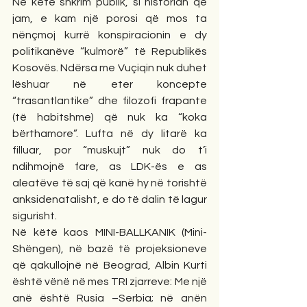
Në këtë shkrim publik, si historian që 
jam, e kam një porosi që mos ta 
nënçmoj kurrë konspiracionin e dy 
politikanëve “kulmorë” të Republikës 
Kosovës. Ndërsa me Vuçiqin nuk duhet 
lëshuar në eter koncepte 
“trasantlantike” dhe filozofi frapante 
(të habitshme) që nuk ka “koka 
bërthamore”. Lufta në dy litarë ka 
filluar, por “muskujt” nuk do t’i 
ndihmojnë fare, as LDK-ës e as 
aleatëve të saj që kanë hy në torishtë 
anksidenatalisht, e do të dalin të lagur 
sigurisht.
Në këtë kaos MINI-BALLKANIK (Mini-
Shëngen), në bazë të projeksioneve 
që qakullojnë në Beograd, Albin Kurti 
është vënë në mes TRI zjarreve: Me një 
anë është Rusia –Serbia; në anën 