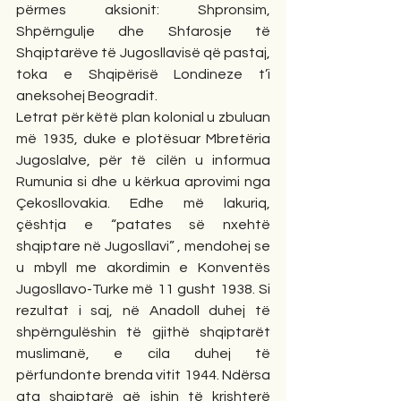
përmes aksionit: Shpronsim, 
Shpërngulje dhe Shfarosje të 
Shqiptarëve të Jugosllavisë që pastaj, 
toka e Shqipërisë Londineze t’i 
aneksohej Beogradit. 
Letrat për këtë plan kolonial u zbuluan 
më 1935, duke e plotësuar Mbretëria 
Jugoslalve, për të cilën u informua 
Rumunia si dhe u kërkua aprovimi nga 
Çekosllovakia. Edhe më lakuriq, 
çështja e “patates së nxehtë 
shqiptare në Jugosllavi” , mendohej se 
u mbyll me akordimin e Konventës 
Jugosllavo-Turke më 11 gusht 1938. Si 
rezultat i saj, në Anadoll duhej të 
shpërngulëshin të gjithë shqiptarët 
muslimanë, e cila duhej të 
përfundonte brenda vitit 1944. Ndërsa 
ata shqiptarë që ishin të krishterë 