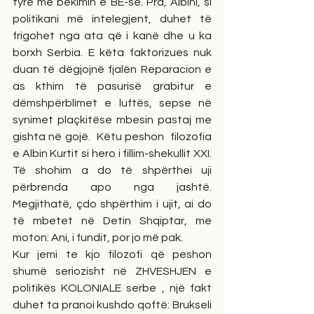
tyre me bekimin e BE-së. Pra, Albini, si 
politikani më intelegjent, duhet të 
frigohet nga ata që i kanë dhe u ka  
borxh Serbia. E këta faktorizues nuk 
duan të dëgjojnë fjalën Reparacion e 
as kthim të pasurisë grabitur e 
dëmshpërblimet e luftës, sepse në 
synimet plaçkitëse mbesin pastaj me 
gishta në gojë.  Këtu peshon  filozofia 
e Albin Kurtit si hero i fillim-shekullit XXI. 
Të shohim a do të shpërthei uji 
përbrenda apo nga jashtë. 
Megjithatë, çdo shpërthim i ujit, ai do 
të mbetet në Detin Shqiptar, me 
moton: Ani, i fundit, por jo më pak. 
Kur jemi te kjo filozofi që peshon 
shumë seriozisht në ZHVESHJEN e 
politikës KOLONIALE serbe , një fakt 
duhet ta pranoi kushdo qoftë: Brukseli 