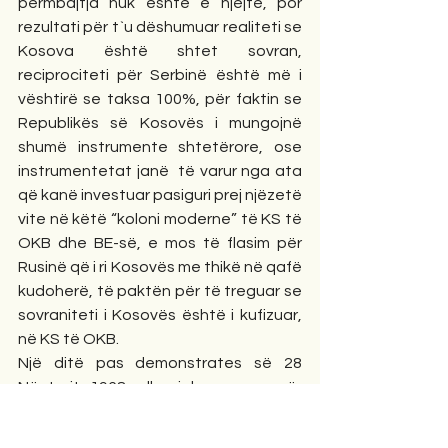
përmbajtja nuk është e njëjtë, por 
rezultati për t`u dëshumuar realiteti se 
Kosova është shtet sovran, 
reciprociteti për Serbinë është më i 
vështirë se taksa 100%, për faktin se 
Republikës së Kosovës i mungojnë 
shumë instrumente shtetërore, ose 
instrumentetat janë  të varur nga ata 
që kanë investuar pasiguri prej njëzetë 
vite në këtë “koloni moderne” të KS të 
OKB dhe BE-së, e mos të flasim për 
Rusinë që i ri Kosovës me thikë në qafë 
kudoherë, të paktën për të treguar se 
sovraniteti i Kosovës është i kufizuar, 
në KS të OKB.  
Një ditë pas demonstrates së 28 
Nëntorit 1968, dhe i brengosur për 
fatin e Kosovës më 1998, sepse: 
vendimi për themelimin e UÇK-ës u 