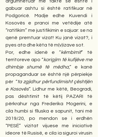
argumnetuar me fakte se është i 
gabuar ashtu si është ratifikuar në 
Podgoricë. Madje edhe Kuvendi i 
Kosovës e pranoi me vetëdije atë 
“ratifikim” me justifikimin e sajuar: se na 
qenë premtuar vizat! Ku janë vizat?, i 
pyes ata dhe këta të m(v)izave sot. 
Por, edhe idenë e “
këmbimit
” të 
territoreve apo “
korigjim të kufijëve me 
dhimbje shumë të mëdha
,” e kanë 
propaganduar se është një përpiekje 
për  “
ta zgjidhur përfundimisht çështjën 
e Kosovës
”. Lidhur me këtë, Beogradi, 
pas dështimit të këtij PAZARI të 
përkrahur nga Frederika Mogerini, e 
cila humbi si flluska e sapunit, tani më 
2019/20, po mendon se i erdhën 
“PESË” vizitat vijuese me iniciativë 
ideore të Rusisë, e cila ia siguroi virusin 