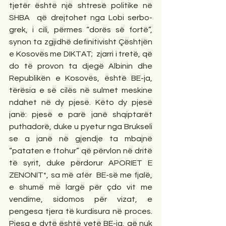
tjetër është një shtresë politike në 
SHBA  që drejtohet nga Lobi serbo-
grek, i cili, përmes “dorës së fortë”, 
synon ta zgjidhë definitivisht Çështjën 
e Kosovës me DIKTAT;  zjarri i tretë, që 
do të provon ta djegë Albinin dhe 
Republikën e Kosovës, është BE-ja, 
tërësia e së cilës në sulmet meskine 
ndahet në dy pjesë. Këto dy pjesë 
janë: pjesë e parë janë shqiptarët 
puthadorë, duke u pyetur nga Brukseli 
se a janë në gjendje ta mbajnë 
“pataten e ftohur” që përvlon në dritë 
të syrit, duke përdorur APORIET E 
ZENONIT*, sa më afër  BE-së me fjalë, 
e shumë më largë për çdo vit me 
vendime, sidomos për vizat, e 
pengesa tjera të kurdisura në proces. 
Pjesa e dytë është vetë BE-ja, që nuk 