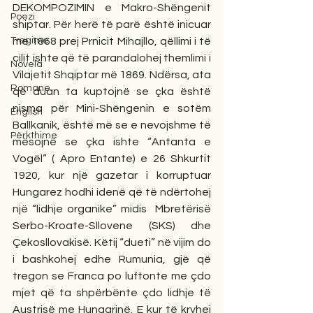
DEKOMPOZIMIN e Makro-Shëngenit 
Poezi
shiptar. Për herë të parë është inicuar 
Tregime
më 1868 prej Prnicit Mihajllo, qëllimi i të 
cilit ishte që të parandalohej themlimi i 
Novela
Vilajetit Shqiptar më 1869. Ndërsa, ata 
Romane
që duan ta kuptojnë se çka është 
nisma për Mini-Shëngenin e sotëm 
English
Ballkanik, është më se e nevojshme të 
Përkthime
mësojnë se çka ishte “Antanta e 
Vogël” ( Apro Entante) e 26 Shkurtit 
1920, kur një gazetar i korruptuar 
Hungarez hodhi idenë që të ndërtohej 
një “lidhje organike” midis  Mbretërisë 
Serbo-Kroate-Sllovene (SKS) dhe 
Çekosllovakisë. Këtij “dueti” në vijim do 
i bashkohej edhe Rumunia, gjë që 
tregon se Franca po luftonte me çdo 
mjet që ta shpërbënte çdo lidhje të 
Austrisë me Hungarinë. E kur të kryhej 