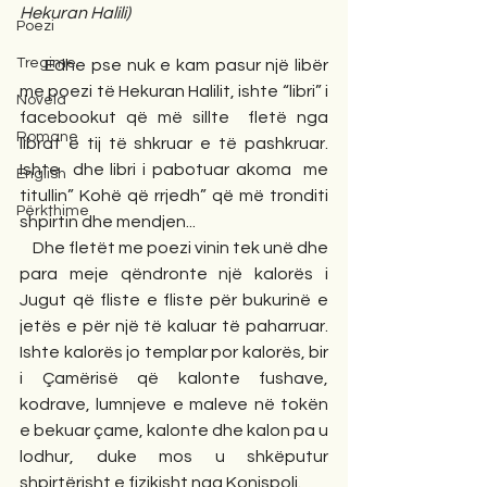
Hekuran Halili)
Poezi
Tregime
     Edhe pse nuk e kam pasur një libër 
me poezi të Hekuran Halilit, ishte “libri” i 
Novela
facebookut që më sillte  fletë nga 
Romane
librat e tij të shkruar e të pashkruar. 
Ishte  dhe libri i pabotuar akoma  me 
English
titullin” Kohë që rrjedh” që më tronditi 
Përkthime
shpirtin dhe mendjen...
    Dhe fletët me poezi vinin tek unë dhe 
para meje qëndronte një kalorës i 
Jugut që fliste e fliste për bukurinë e 
jetës e për një të kaluar të paharruar. 
Ishte kalorës jo templar por kalorës, bir 
i Çamërisë që kalonte fushave, 
kodrave, lumnjeve e maleve në tokën 
e bekuar çame, kalonte dhe kalon pa u 
lodhur, duke mos u shkëputur 
shpirtërisht e fizikisht nga Konispoli. 