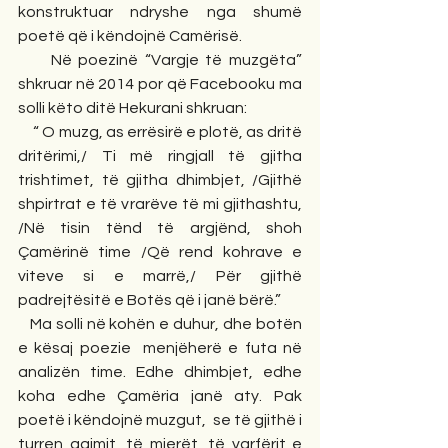
konstruktuar ndryshe nga shumë 
poetë që i këndojnë Camërisë.
     Në poezinë “Vargje të muzgëta” 
shkruar në 2014 por që Facebooku ma 
solli këto ditë Hekurani shkruan:
     “ O muzg, as errësirë e plotë, as dritë 
dritërimi,/ Ti më ringjall të gjitha 
trishtimet, të gjitha dhimbjet, /Gjithë 
shpirtrat e të vrarëve të mi gjithashtu, 
/Në tisin tënd të argjënd, shoh 
Çamërinë time /Që rend kohrave e 
viteve si e marrë,/ Për gjithë 
padrejtësitë e Botës që i janë bërë.”
  Ma solli në kohën e duhur, dhe botën 
e kësaj poezie  menjëherë e futa në 
analizën time. Edhe dhimbjet, edhe 
koha edhe Çamëria janë aty. Pak 
poetë i këndojnë muzgut,  se të gjithë i 
turren agimit, të mjerët, të varfërit e 