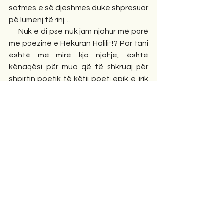
sotmes e së djeshmes duke shpresuar 
pë lumenj të rinj…
     Nuk e di pse nuk jam njohur më parë 
me poezinë e Hekuran Halilit!? Por tani 
është më mirë kjo njohje, është 
kënaqësi për mua që të shkruaj për 
shpirtin poetik të këtij poeti epik e lirik 
të jugut tonë të dashur. Desha që në 
përfundim të këtyre mendimeve të 
kujtoja poezinë e Hekuranit”  “Çast 
eterik” ku aludon  me abstraktin e një 
kështjelle:
“Më flet me zëra si klithma çafkash
Sikur më vjen nga një tjetër planet
Mistershëm mbështillesh me velin e 
heshtjes
Më e pamarrshmja kështjellë.