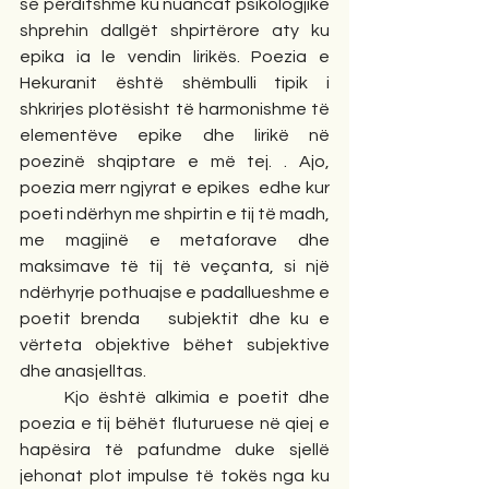
së përditshme ku nuancat psikologjike 
shprehin dallgët shpirtërore aty ku 
epika ia le vendin lirikës. Poezia e 
Hekuranit është shëmbulli tipik i 
shkrirjes plotësisht të harmonishme të 
elementëve epike dhe lirikë në 
poezinë shqiptare e më tej. . Ajo, 
poezia merr ngjyrat e epikes  edhe kur 
poeti ndërhyn me shpirtin e tij të madh, 
me magjinë e metaforave dhe 
maksimave të tij të veçanta, si një 
ndërhyrje pothuajse e padallueshme e 
poetit brenda   subjektit dhe ku e 
vërteta objektive bëhet subjektive 
dhe anasjelltas.
     Kjo është alkimia e poetit dhe 
poezia e tij bëhët fluturuese në qiej e 
hapësira të pafundme duke sjellë 
jehonat plot impulse të tokës nga ku 