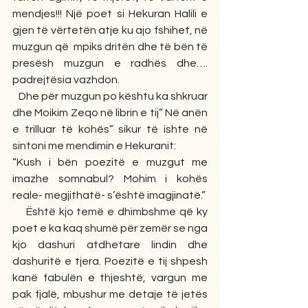
mendjes!!! Një poet si Hekuran Halili e 
gjen të vërtetën atje ku ajo fshihet, në 
muzgun që  mpiks dritën dhe të bën të 
presësh muzgun e radhës dhe…. 
padrejtësia vazhdon.
   Dhe për muzgun po kështu ka shkruar 
dhe Moikim Zeqo në librin e tij” Në anën 
e trilluar të kohës” sikur të ishte në 
sintoni me mendimin e Hekuranit:
“Kush i bën poezitë e muzgut me 
imazhe somnabul? Mohim i kohës 
reale- megjithatë- s’është imagjinatë.”
    Është kjo temë e dhimbshme që ky 
poet e ka kaq shumë për zemër se nga 
kjo dashuri atdhetare lindin dhe 
dashuritë e tjera. Poezitë e tij shpesh 
kanë fabulën e thjeshtë, vargun me 
pak fjalë, mbushur me detaje të jetës 