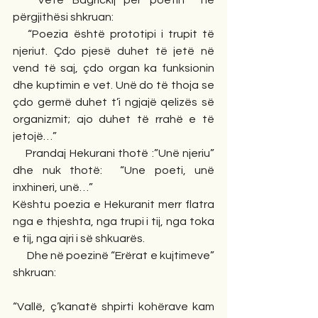
   Vetë Bagrickij për poetin  në 
përgjithësi shkruan:
   “Poezia është prototipi i trupit të 
njeriut. Çdo pjesë duhet të jetë në 
vend të saj, çdo organ ka funksionin 
dhe kuptimin e vet. Unë do të thoja se 
çdo germë duhet t’i ngjajë qelizës së 
organizmit; ajo duhet të rrahë e të 
jetojë…”
    Prandaj Hekurani thotë :”Unë njeriu” 
dhe nuk thotë:  “Une poeti, unë 
inxhineri, unë…”
Kështu poezia e Hekuranit merr flatra 
nga e thjeshta, nga trupi i tij, nga toka 
e tij, nga ajri i së shkuarës.
      Dhe në poezinë “Erërat e kujtimeve” 
shkruan:
“Vallë, ç’kanatë shpirti kohërave kam 