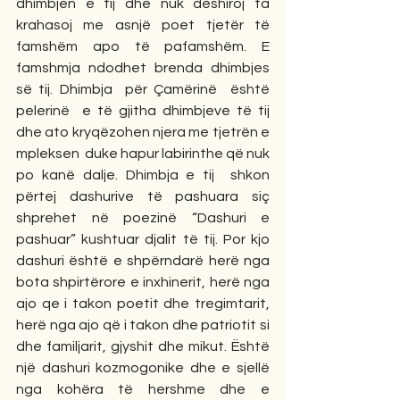
dhimbjen e tij dhe nuk dëshiroj ta 
krahasoj me asnjë poet tjetër të 
famshëm apo të pafamshëm. E 
famshmja ndodhet brenda dhimbjes 
së tij. Dhimbja  për Çamërinë  është 
pelerinë  e të gjitha dhimbjeve të tij 
dhe ato kryqëzohen njera me tjetrën e 
mpleksen  duke hapur labirinthe që nuk 
po kanë dalje. Dhimbja e tij  shkon 
përtej dashurive të pashuara siç 
shprehet në poezinë “Dashuri e 
pashuar” kushtuar djalit të tij. Por kjo 
dashuri është e shpërndarë herë nga 
bota shpirtërore e inxhinerit, herë nga 
ajo qe i takon poetit dhe tregimtarit, 
herë nga ajo që i takon dhe patriotit si 
dhe familjarit, gjyshit dhe mikut. Është 
një dashuri kozmogonike dhe e sjellë 
nga kohëra të hershme dhe e 