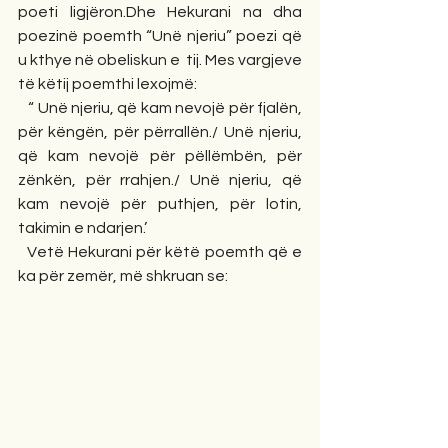
poeti ligjëron.Dhe Hekurani na dha 
poezinë poemth “Unë njeriu” poezi që 
u kthye në obeliskun e  tij. Mes vargjeve 
të këtij poemthi lexojmë:
   “ Unë njeriu, që kam nevojë për fjalën, 
për këngën, për përrallën./ Unë njeriu, 
që kam nevojë për pëllëmbën, për 
zënkën, për rrahjen./ Unë njeriu, që 
kam nevojë për puthjen, për lotin, 
takimin e ndarjen.’
  Vetë Hekurani për këtë poemth që e 
ka për zemër, më shkruan se: