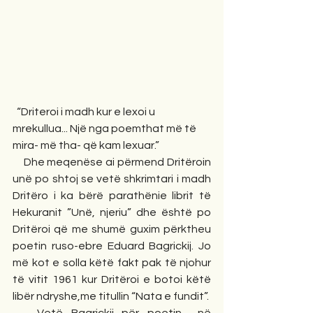
  “Driteroi i madh kur e lexoi u 
mrekullua... Një nga poemthat më të 
mira- më tha- që kam lexuar.”
    Dhe meqenëse ai përmend Dritëroin 
unë po shtoj se vetë shkrimtari i madh 
Dritëro i ka bërë parathënie librit të 
Hekuranit ”Unë, njeriu” dhe është po 
Dritëroi që me shumë guxim përktheu 
poetin ruso-ebre Eduard Bagrickij. Jo 
më kot e solla këtë fakt pak të njohur 
të vitit 1961 kur Dritëroi e botoi këtë 
libër ndryshe,me titullin “Nata e fundit”. 