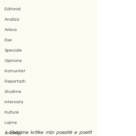
Editorial
Analiza
Arkiva
Ese
Speciale
Opinione
Komunitet
Reportazh
Studime
Intervista
Kulturë
Lajme
( Shënime kritike mbi poezitë e poetit 
Antologji