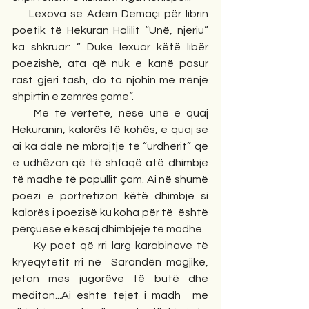
    Lexova se Adem Demaçi për librin 
poetik të Hekuran Halilit “Unë, njeriu” 
ka shkruar: “ Duke lexuar këtë libër 
poezishë, ata që nuk e kanë pasur 
rast gjeri tash, do ta njohin me rrënjë 
shpirtin e zemrës çame”.
    Me të vërtetë, nëse unë e quaj 
Hekuranin, kalorës të kohës, e quaj se 
ai ka dalë në mbrojtje të “urdhërit” që 
e udhëzon që të shfaqë atë dhimbje 
të madhe të popullit çam. Ai në shumë 
poezi e portretizon këtë dhimbje si 
kalorës i poezisë ku koha për të  është 
përçuese e kësaj dhimbjeje të madhe.
     Ky poet që rri larg karabinave të 
kryeqytetit rri në  Sarandën magjike, 
jeton mes jugorëve të butë dhe 
mediton...Ai ështe tejet i madh  me 