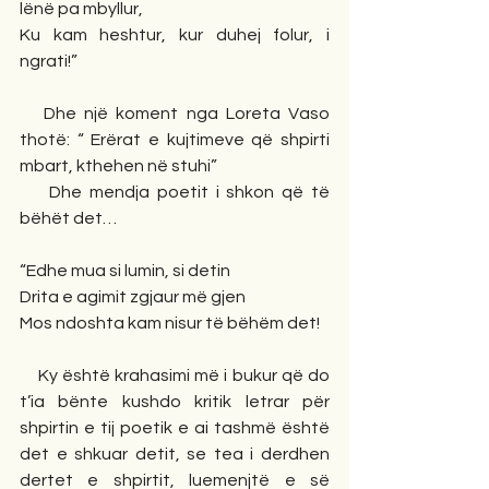
lënë pa mbyllur,
Ku kam heshtur, kur duhej folur, i 
ngrati!”
   Dhe një koment nga Loreta Vaso 
thotë: “ Erërat e kujtimeve që shpirti 
mbart, kthehen në stuhi”
    Dhe mendja poetit i shkon që të 
bëhët det…
“Edhe mua si lumin, si detin
Drita e agimit zgjaur më gjen
Mos ndoshta kam nisur të bëhëm det!
    Ky është krahasimi më i bukur që do 
t’ia bënte kushdo kritik letrar për 
shpirtin e tij poetik e ai tashmë është 
det e shkuar detit, se tea i derdhen 
dertet e shpirtit, luemenjtë e së 