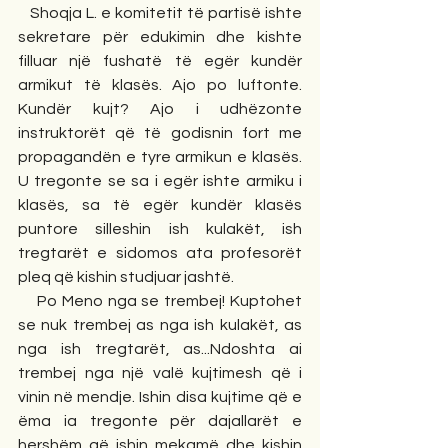
   Shoqja L. e komitetit të partisë ishte 
sekretare për edukimin dhe kishte 
filluar një fushatë të egër kundër 
armikut të klasës. Ajo po luftonte. 
Kundër kujt? Ajo i udhëzonte 
instruktorët që të godisnin fort me 
propagandën e tyre armikun e klasës. 
U tregonte se sa i egër ishte armiku i 
klasës, sa të egër kundër klasës 
puntore silleshin ish kulakët, ish 
tregtarët e sidomos ata profesorët 
pleq që kishin studjuar jashtë. 
    Po Meno nga se trembej! Kuptohet 
se nuk trembej as nga ish kulakët, as 
nga ish tregtarët, as...Ndoshta ai 
trembej nga një valë kujtimesh që i 
vinin në mendje. Ishin disa kujtime që e 
ëma ia tregonte për dajallarët e 
hershëm që ishin mekamë dhe kishin 