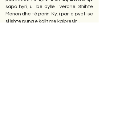
sapo hyri, u  bë dyllë i verdhë. Shihte 
Menon dhe të parin. Ky, i pari e pyeti se 
si ishte puna e kalit me kalorësin…
  - E, shoku …. bëjmë edhe ndonjë 
shaka… se Meno e ka zhvilluar 
shkëlqyeshëm temën mbi luftën e 
klasave.
   Epo, i pari e kuptoi apo jo se si 
qëndronte puna, i la të dy të lirë.  
   Meno atë ditë na tregoi se si edhe 
më vonë, i  pari e kishte pyetur prap 
për punën e kalit me kalorësin në një 
ambjent jo zyrtar,  po Meno i tha 
përsëri: 
  - Po ja si kalorësi me kalin…
Durrës nëntor 2022
Tregime