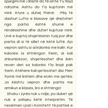
spjegimi më i drejtë do të ishte t’u flisja 
ndryshe. Ashtu do t’a kuptonin më 
mirë. Atyre u duhej thënë:  -Miq të 
dashur! Lufta e klasave që drejtohet 
nga partia është shumë e 
rëndësishme dhe duhet kuptuar mirë. 
Unë e kuptoj shqetësimin tuaj por dhe 
partia di si të sillet në këtë luftë. Ajo 
vepron ashtu si ai kalorësi me kalin. Kur 
kalorësi ia shtrëngon frerin, ai kali 
shkumbëzon, shqetësohet dhe ikën 
revan deri sa kalorësi t’ia lirojë pak 
frerin. Atëhere kali qetësohet disi. Merr 
frymë më lirshëm dhe ecën me qetësi. 
Ja kështu vepron dhe partia me 
armikun e klasës, liro e shtrëngo!
   Shoku i zyrës nuk u ndje, po duket që 
nuk e pëlqeu këtë interpretim. Të 
nesërmen i pari i Komitetit të partisë e 