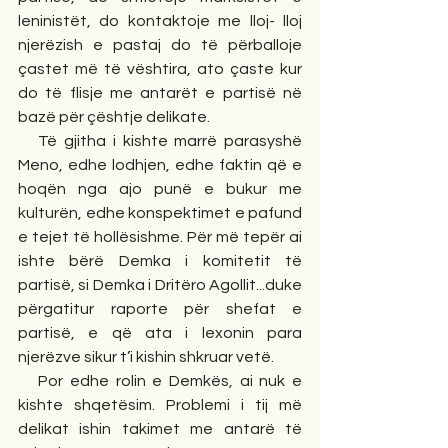
leninistët, do kontaktoje me lloj- lloj 
njerëzish e pastaj do të përballoje 
çastet më të vështira, ato çaste kur 
do të flisje me antarët e partisë në 
bazë për çështje delikate.
   Të gjitha i kishte marrë parasyshë 
Meno, edhe lodhjen, edhe faktin që e 
hoqën nga ajo punë e bukur me 
kulturën, edhe konspektimet e pafund 
e tejet të hollësishme. Për më tepër ai 
ishte bërë Demka i komitetit të 
partisë, si Demka i Dritëro Agollit...duke 
përgatitur raporte për shefat e 
partisë, e që ata i lexonin para 
njerëzve sikur t’i kishin shkruar vetë. 
   Por edhe rolin e Demkës, ai nuk e 
kishte shqetësim. Problemi i tij më 
delikat ishin takimet me antarë të 