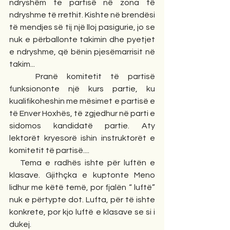
ndryshëm te partisë në zona të 
ndryshme të rrethit. Kishte në brendësi 
të mendjes së tij një lloj pasigurie, jo se 
nuk e përballonte takimin dhe pyetjet 
e ndryshme, që bënin pjesëmarrisit në 
takim...
   Pranë komitetit të partisë 
funksiononte një kurs partie, ku 
kualifikoheshin me mësimet e partisë e 
të Enver Hoxhës, të zgjedhur në parti e 
sidomos kandidatë partie. Aty 
lektorët kryesorë ishin instruktorët e 
komitetit të partisë....
   Tema e radhës ishte për luftën e 
klasave. Gjithçka e kuptonte Meno 
lidhur me këtë temë, por fjalën “ luftë” 
nuk e përtypte dot. Lufta, për të ishte 
konkrete, por kjo luftë e klasave se si i 
dukej. 