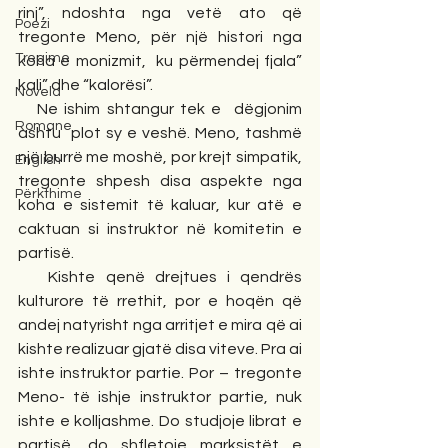
rinj”, ndoshta nga vetë ato që 
Poezi
tregonte Meno, për një histori nga 
Tregime
koha e monizmit,  ku përmendej fjala” 
kali” dhe “kalorësi”. 
Novela
   Ne ishim shtangur tek e  dëgjonim 
Romane
ashtu  plot sy e veshë. Meno, tashmë 
një burrë me moshë, por krejt simpatik, 
English
tregonte shpesh disa aspekte nga 
Përkthime
koha e sistemit të kaluar, kur atë e 
caktuan si instruktor në komitetin e 
partisë. 
   Kishte qenë drejtues i qendrës 
kulturore të rrethit, por e hoqën që 
andej natyrisht nga arritjet e mira që ai 
kishte realizuar gjatë disa viteve. Pra ai 
ishte instruktor partie. Por – tregonte 
Meno- të ishje instruktor partie, nuk 
ishte e kolljashme. Do studjoje librat e 
partisë, do shfletoje marksistët e 