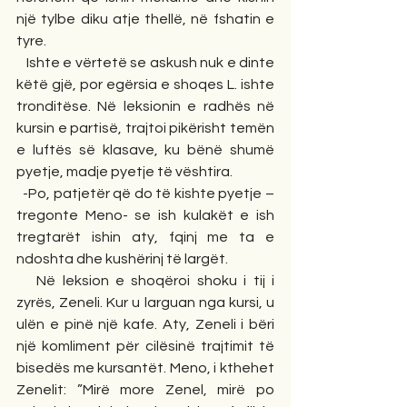
një tylbe diku atje thellë, në fshatin e 
tyre. 
   Ishte e vërtetë se askush nuk e dinte 
këtë gjë, por egërsia e shoqes L. ishte 
tronditëse. Në leksionin e radhës në 
kursin e partisë, trajtoi pikërisht temën 
e luftës së klasave, ku bënë shumë 
pyetje, madje pyetje të vështira. 
  -Po, patjetër që do të kishte pyetje – 
tregonte Meno- se ish kulakët e ish 
tregtarët ishin aty, fqinj me ta e 
ndoshta dhe kushërinj të largët. 
   Në leksion e shoqëroi shoku i tij i 
zyrës, Zeneli. Kur u larguan nga kursi, u 
ulën e pinë një kafe. Aty, Zeneli i bëri 
një komliment për cilësinë trajtimit të 
bisedës me kursantët. Meno, i kthehet 
Zenelit: ”Mirë more Zenel, mirë po 