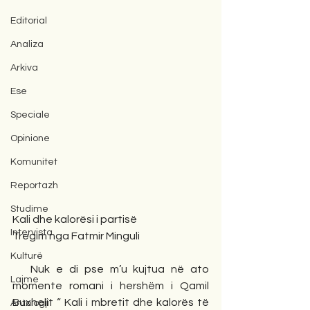
Editorial
Analiza
Arkiva
Ese
Speciale
Opinione
Komunitet
Reportazh
Studime
Kali dhe kalorësi i partisë
Intervista
Tregim nga Fatmir Minguli
Kulturë
   Nuk e di pse m’u kujtua në ato 
Lajme
momente romani i hershëm i Qamil 
Buxhelit “ Kali i mbretit dhe kalorës të 
Antologji