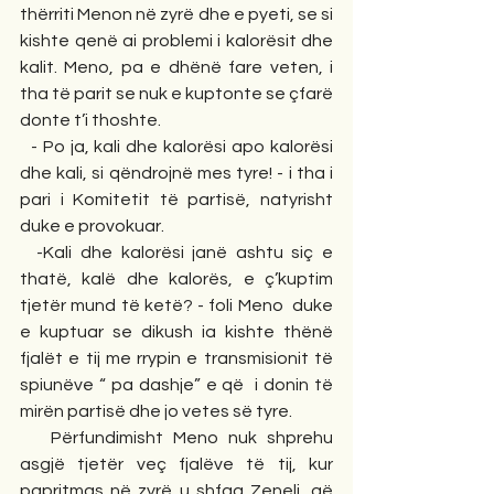
thërriti Menon në zyrë dhe e pyeti, se si 
kishte qenë ai problemi i kalorësit dhe 
kalit. Meno, pa e dhënë fare veten, i 
tha të parit se nuk e kuptonte se çfarë 
donte t’i thoshte. 
  - Po ja, kali dhe kalorësi apo kalorësi 
dhe kali, si qëndrojnë mes tyre! - i tha i 
pari i Komitetit të partisë, natyrisht 
duke e provokuar.
  -Kali dhe kalorësi janë ashtu siç e 
thatë, kalë dhe kalorës, e ç’kuptim 
tjetër mund të ketë? - foli Meno  duke 
e kuptuar se dikush ia kishte thënë  
fjalët e tij me rrypin e transmisionit të 
spiunëve “ pa dashje” e që  i donin të 
mirën partisë dhe jo vetes së tyre. 
   Përfundimisht Meno nuk shprehu 
asgjë tjetër veç fjalëve të tij, kur 
papritmas në zyrë u shfaq Zeneli, që 