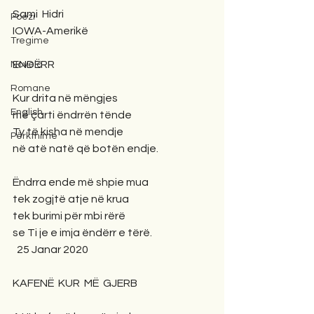
Sami  Hidri
Poezi
IOWA-Amerikë
Tregime
ENDËRR
Novela
Romane
Kur drita në mëngjes 
English
më çarti ëndrrën tënde 
Ty të kisha në mendje
Përkthime
në atë natë që botën endje.
Ëndrra ende më shpie mua
tek zogjtë atje në krua
tek burimi për mbi rërë
se Ti je e imja ëndërr e tërë.
  25 Janar 2020
KAFENË  KUR  MË  GJERB