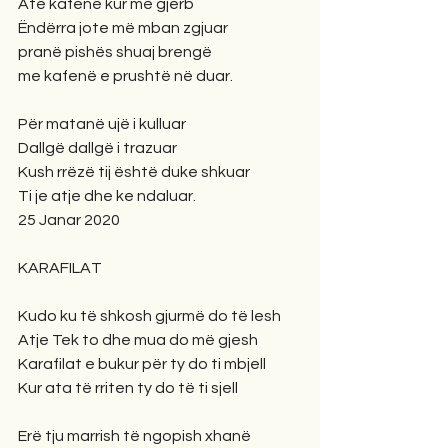
Atë kafenë kur më gjerb
Ëndërra jote më mban zgjuar
pranë pishës shuaj brengë
me kafenë e prushtë në duar.
Për matanë ujë i kulluar
Dallgë dallgë i trazuar
Kush rrëzë tij është duke shkuar
Ti je atje dhe ke ndaluar.
25 Janar 2020
KARAFILAT
Kudo ku të shkosh gjurmë do të lesh
Atje Tek to dhe mua do më gjesh
Karafilat e bukur për ty do ti mbjell
Kur ata të rriten ty do të ti sjell
Erë tju marrish të ngopish xhanë