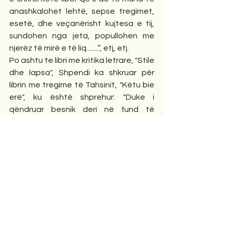
anashkalohet lehtë, sepse tregimet, 
esetë, dhe veçanërisht kujtesa e tij, 
sundohen nga jeta, popullohen me 
njerëz të mirë e të liq........”, etj, etj.
Po ashtu te libri me kritika letrare, "Stile 
dhe lapsa", Shpendi ka shkruar për 
librin me tregime të Tahsinit, "Këtu bie 
erë", ku është shprehur: "Duke i 
qëndruar besnik deri në fund të 
vërtetave të përjetuara, Tahsini, në 
përjetimin e tij nuk e kursen aspak 
neverinë për sa ngjau te ne, pas 
fitores së komunizmit në përfundim të 
luftës së II-të botërore, i cili synonte 
dhelpërisht e paturpësisht të 
shkatërronte deri moralisht njeriun..."
Në fund urimi i shkon mikut tonë 
Tahsinit: - Besoj se ndjehesh mirë mes 