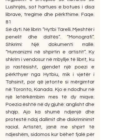
Lushnjës, sot hartues e botues i disa 
librave, tregime dhe përkthime. Faqe. 
81
Së dyti. Në librin “Hytbi Tarelli. Mjeshtër i 
penelit dhe daltës”. “Monografi”. 
Shkrimi: Një dokumenti rrallë. 
“Humanizmi në shpirtin e artistit”. Ky 
shkrim i vendosur në mbyllje të librit, ku 
jo rastësisht, gjendet një poezi e 
përkthyer nga Hytbiu, mik i vjetër i 
Tahsinit, por që jetonte si mërgimtar 
në Toronto, Kanada. Kjo e ndodhur në 
një letërkëmbim mes të dy miqve. 
Poezia është në dy gjuhë: anglisht dhe 
shqip. Ajo ka shumë ndjenjë dhe 
protestë ndaj dallimit dhe diskriminimit 
racial. Artistët, janë me shpirt të 
ndjeshëm, sidomos kur bëhet fjalë për 