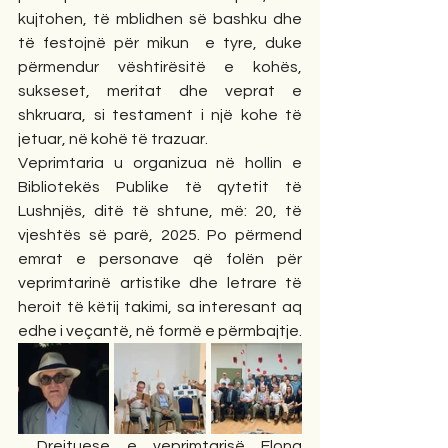
kujtohen, të mblidhen së bashku dhe 
të festojnë për mikun  e tyre, duke 
përmendur vështirësitë e kohës, 
sukseset, meritat dhe veprat e 
shkruara, si testament i një kohe të 
jetuar, në kohë të trazuar.
Veprimtaria u organizua në hollin e 
Bibliotekës Publike të qytetit të 
Lushnjës, ditë të shtune, më: 20, të 
vjeshtës së parë, 2025. Po përmend 
emrat e personave që folën për 
veprimtarinë artistike dhe letrare të 
heroit të këtij takimi, sa interesant aq 
edhe i veçantë, në formë e përmbajtje.
. Drejtuese e veprimtarisë Elona 