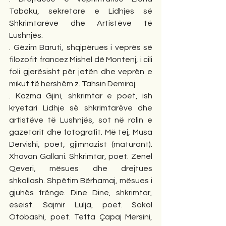
Tabaku, sekretare e Lidhjes së 
Shkrimtarëve dhe Artistëve të 
Lushnjës.
. Gëzim Baruti, shqipërues i veprës së 
filozofit francez Mishel dë Montenj, i cili 
foli gjerësisht për jetën dhe veprën e 
mikut të hershëm z. Tahsin Demiraj.
. Kozma Gjini, shkrimtar e poet, ish 
kryetari Lidhje së shkrimtarëve dhe 
artistëve të Lushnjës, sot në rolin e 
gazetarit dhe fotografit. Më tej, Musa 
Dervishi, poet, gjimnazist (maturant). 
Xhovan Gallani. Shkrimtar, poet. Zenel 
Qeveri, mësues dhe drejtues 
shkollash. Shpëtim Bërhamaj, mësues i 
gjuhës frënge. Dine Dine, shkrimtar, 
eseist. Sajmir Lulja, poet. Sokol 
Otobashi, poet. Tefta Çapaj Mersini, 