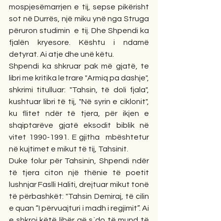
mospjesëmarrjen e tij, sepse pikërisht 
sot në Durrës, një miku ynë nga Struga 
përuron studimin  e tij. Dhe Shpendi ka 
fjalën kryesore. Kështu i ndamë 
detyrat. Ai atje dhe unë këtu.
Shpendi ka shkruar pak më gjatë, te 
libri me kritika letrare "Armiq pa dashje", 
shkrimi titulluar: "Tahsin, të doli fjala", 
kushtuar libri të tij, "Në syrin e ciklonit", 
ku flitet ndër të tjera, për ikjen e 
shqiptarëve gjatë eksodit biblik në 
vitet 1990-1991. E gjitha  mbështetur 
në kujtimet e mikut të tij, Tahsinit.
Duke folur për Tahsinin, Shpendi ndër 
të tjera citon një thënie të poetit 
lushnjar Faslli Haliti, drejtuar mikut tonë 
të përbashkët: "Tahsin Demiraj, të cilin 
e quan “I përvuajturi i madh i regjimit”. Ai 
e shkroi këtë libër që s`do të mund të 