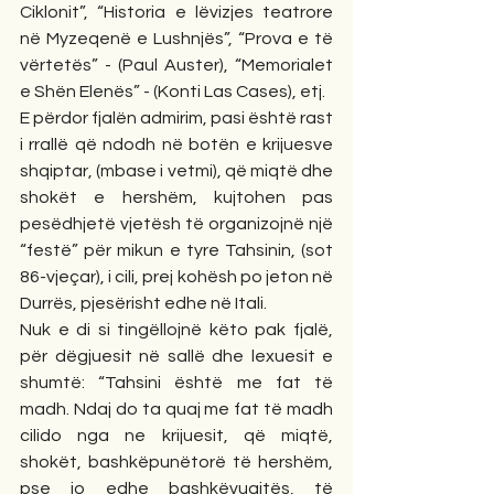
Ciklonit”, “Historia e lëvizjes teatrore 
në Myzeqenë e Lushnjës”, “Prova e të 
vërtetës” - (Paul Auster), “Memorialet 
e Shën Elenës” - (Konti Las Cases), etj.
E përdor fjalën admirim, pasi është rast 
i rrallë që ndodh në botën e krijuesve 
shqiptar, (mbase i vetmi), që miqtë dhe 
shokët e hershëm, kujtohen pas 
pesëdhjetë vjetësh të organizojnë një 
“festë” për mikun e tyre Tahsinin, (sot 
86-vjeçar), i cili, prej kohësh po jeton në 
Durrës, pjesërisht edhe në Itali.
Nuk e di si tingëllojnë këto pak fjalë, 
për dëgjuesit në sallë dhe lexuesit e 
shumtë: “Tahsini është me fat të 
madh. Ndaj do ta quaj me fat të madh 
cilido nga ne krijuesit, që miqtë, 
shokët, bashkëpunëtorë të hershëm, 
pse jo edhe bashkëvuajtës, të 