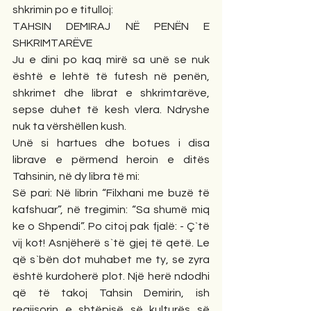
shkrimin po e titulloj:  
TAHSIN DEMIRAJ NË PENËN E 
SHKRIMTARËVE
Ju e dini po kaq mirë sa unë se nuk 
është e lehtë të futesh në penën, 
shkrimet dhe librat e shkrimtarëve, 
sepse duhet të kesh vlera. Ndryshe 
nuk ta vërshëllen kush.
Unë si hartues dhe botues i disa 
librave e përmend heroin e ditës 
Tahsinin, në dy libra të mi:
Së pari: Në librin “Filxhani me buzë të 
kafshuar”, në tregimin: “Sa shumë miq 
ke o Shpendi”. Po citoj pak fjalë: - Ç`të 
vij kot! Asnjëherë s`të gjej të qetë. Le 
që s`bën dot muhabet me ty, se zyra 
është kurdoherë plot. Një herë ndodhi 
që të takoj Tahsin Demirin, ish 
regjisorin e shtëpisë së kulturës së 