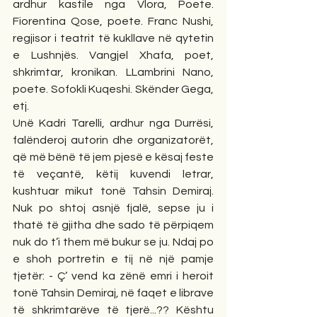
ardhur kastile nga Vlora, Poete. 
Fiorentina Qose, poete. Franc Nushi, 
regjisor i teatrit të kukllave në qytetin 
e Lushnjës. Vangjel Xhafa, poet, 
shkrimtar, kronikan. LLambrini Nano, 
poete. Sofokli Kuqeshi. Skënder Gega, 
etj.
Unë Kadri Tarelli, ardhur nga Durrësi, 
falënderoj autorin dhe organizatorët, 
që më bënë të jem pjesë e kësaj feste 
të veçantë, këtij kuvendi letrar, 
kushtuar mikut tonë Tahsin Demiraj. 
Nuk po shtoj asnjë fjalë, sepse ju i 
thatë të gjitha dhe sado të përpiqem 
nuk do t’i them më bukur se ju. Ndaj po 
e shoh portretin e tij në një pamje 
tjetër: - Ç’ vend ka zënë emri i heroit 
tonë Tahsin Demiraj, në faqet e librave 
të shkrimtarëve të tjerë...?? Kështu 