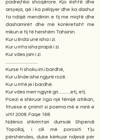
padrejtësi shoqërore. Kjo është dhe 
arsyeja, që i ka pëlqyer dhe ka dashur 
ta ndajë mendimin e tij me miqtë dhe 
dashamirët dhe më konkretisht me 
mikun e tij të hershëm Tahsinin.
Kur u linda unë isha i zi.
Kur u rrita isha prapë i zi.
Kur vdes jam i zi
..................................
Kurse ti shoku im i bardhë,
Kur u linde ishe ngjyrë rozë.
Kur u rritë je i bardhë.
Kur vdes merr ngjyrë gri.............etj, etj.
Poezi e shkruar nga një fëmijë afrikan, 
fituese e çmimit si poema më e mirë e 
vitit 2008. Faqe 168.
Ndërsa shkrimtari durrsak Shpendi 
Topollaj, i cili më porositi t’ju 
përshëndes, duke kërkuar ndjesë për 