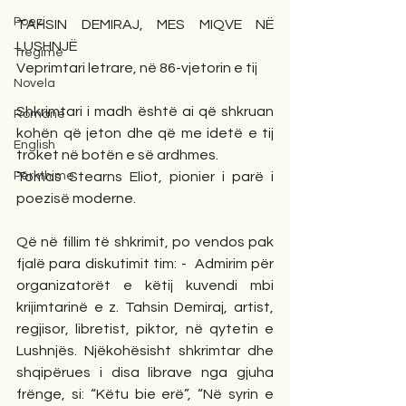
Poezi
TAHSIN DEMIRAJ, MES MIQVE NË 
LUSHNJË
Tregime
Veprimtari letrare, në 86-vjetorin e tij
Novela
Shkrimtari i madh është ai që shkruan 
Romane
kohën që jeton dhe që me idetë e tij 
English
troket në botën e së ardhmes.
Përkthime
Tomas Stearns Eliot, pionier i parë i 
poezisë moderne.
Që në fillim të shkrimit, po vendos pak 
fjalë para diskutimit tim: -  Admirim për 
organizatorët e këtij kuvendi mbi 
krijimtarinë e z. Tahsin Demiraj, artist, 
regjisor, libretist, piktor, në qytetin e 
Lushnjës. Njëkohësisht shkrimtar dhe 
shqipërues i disa librave nga gjuha 
frënge, si: “Këtu bie erë”, “Në syrin e 