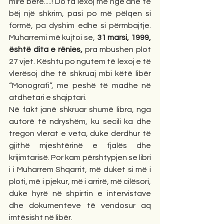
mirë bëre.....! Do ta lexoj më nge dhe të 
bëj një shkrim, pasi po më pëlqen si 
formë, pa dyshim edhe si përmbajtje. 
Muharremi më kujtoi se, 
31 marsi, 1999, 
është dita e rënies,
 pra mbushen plot 
27 vjet. Kështu po ngutem të lexoj e të 
vlerësoj dhe të shkruaj mbi këtë libër 
“Monografi”, me peshë të madhe në 
atdhetari e shqiptari.
Në fakt janë shkruar shumë libra, nga 
autorë të ndryshëm, ku secili ka dhe 
tregon vlerat e veta, duke derdhur të 
gjithë mjeshtërinë e fjalës dhe 
krijimtarisë. Por kam përshtypjen se libri 
i i Muharrem Shqarrit, më duket si më i 
ploti, më i pjekur, më i arrirë, më cilësori, 
duke hyrë në shpirtin e intervistave 
dhe dokumenteve të vendosur aq 
imtësisht në libër.