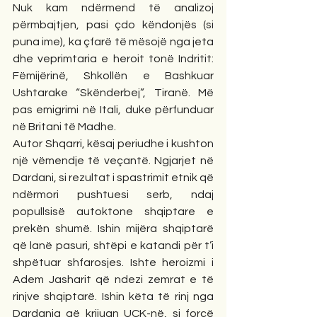
Nuk kam ndërmend të analizoj 
përmbajtjen, pasi çdo këndonjës (si 
puna ime), ka çfarë të mësojë nga jeta 
dhe veprimtaria e heroit tonë Indritit: 
Fëmijërinë, Shkollën e Bashkuar 
Ushtarake “Skënderbej”, Tiranë. Më 
pas emigrimi në Itali, duke përfunduar 
në Britani të Madhe.
Autor Shqarri, kësaj periudhe i kushton 
një vëmendje të veçantë. Ngjarjet në 
Dardani, si rezultat i spastrimit etnik që 
ndërmori pushtuesi serb, ndaj 
popullsisë autoktone shqiptare e 
prekën shumë. Ishin mijëra shqiptarë 
që lanë pasuri, shtëpi e katandi për t’i 
shpëtuar shfarosjes. Ishte heroizmi i 
Adem Jasharit që ndezi zemrat e të 
rinjve shqiptarë. Ishin këta të rinj nga 
Dardania që krijuan UÇK-në, si forcë 