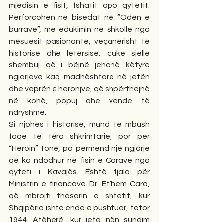
mjedisin e fisit, fshatit apo qytetit. 
Përforcohen në bisedat në “Odën e 
burrave”, me edukimin në shkollë nga 
mësuesit pasionantë, veçanërisht të 
historisë dhe letërsisë, duke sjellë 
shembuj që i bëjnë jehonë këtyre 
ngjarjeve kaq madhështore në jetën 
dhe veprën e heronjve, që shpërthejnë 
në kohë, popuj dhe vende të 
ndryshme.
Si njohës i historisë, mund të mbush 
faqe të tëra shkrimtarie, por për 
“Heroin” tonë, po përmend një ngjarje 
që ka ndodhur në fisin e Carave nga 
qyteti i Kavajës. Është fjala për 
Ministrin e financave Dr. Et’hem Cara, 
që mbrojti thesarin e shtetit, kur 
Shqipëria ishte ende e pushtuar, tetor 
1944. Atëherë, kur jeta nën sundim 