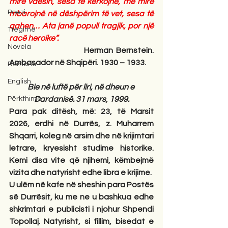
mirë vdesin, sesa të kërkojnë, më mirë 
Poezi
mbarojnë në dëshpërim të vet, sesa të 
qahen… Ata janë popull tragjik, por një 
Tregime
racë heroike”.
Novela
                        Herman Bernstein. 
Ambasador në Shqipëri. 1930 – 1933.
Romane
English
Bie në luftë për liri, në dheun e 
Përkthime
Dardanisë. 31 mars, 1999.
Para pak ditësh, më: 23, të Marsit 
2026, erdhi në Durrës, z. Muharrem 
Shqarri, koleg në arsim dhe në krijimtari 
letrare, kryesisht studime historike. 
Kemi disa vite që njihemi, këmbejmë 
vizita dhe natyrisht edhe libra e krijime.
U ulëm në kafe në sheshin para Postës 
së Durrësit, ku me ne u bashkua edhe 
shkrimtari e publicisti i njohur Shpendi 
Topollaj. Natyrisht, si fillim, bisedat e 