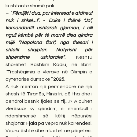
kushtonte shumë pak. 
–  “
Fëmijët i dua, por interesat e atdheut 
nuk i shkel…!
”. - 
Duke i thënë “Jo”, 
komandantit ushtarak gjerman, i cili 
nguli këmbë për të marrë disa qindra 
mijë “Napolona flori”, nga thesari i 
shtetit shqiptar. Natyrisht për 
shpenzime ushtarake”
.
 Kështu 
shprehet Bashkim Kadiu, në librin: 
“
Trashëgimia e vlerave në Olimpin e 
qytetarisë durrsake
”. 
2025
.
A nuk meriton një përmendore në një 
shesh të Tiranës, Ministri, që tha dhe i 
qëndroi besnik fjalës së tij…!? A duhet 
vlerësuar ky qëndrim, si shembull i 
ndershmërisë së këtij nëpunësi 
shqiptar.
Fjala pa vepra nuk ka rëndësi. 
Vepra është dhe mbetet në përjetësi. 