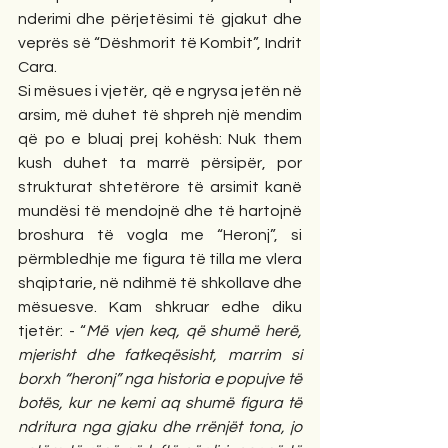
nderimi dhe përjetësimi të gjakut dhe 
veprës së “Dëshmorit të Kombit”, Indrit 
Cara.
Si mësues i vjetër, që e ngrysa jetën në 
arsim, më duhet të shpreh një mendim 
që po e bluaj prej kohësh: Nuk them 
kush duhet ta marrë përsipër, por 
strukturat shtetërore të arsimit kanë 
mundësi të mendojnë dhe të hartojnë 
broshura të vogla me “Heronj”, si 
përmbledhje me figura të tilla me vlera 
shqiptarie, në ndihmë të shkollave dhe 
mësuesve. Kam shkruar edhe diku 
tjetër: - “
Më vjen keq, që shumë herë, 
mjerisht dhe fatkeqësisht, marrim si 
borxh “heronj” nga historia e popujve të 
botës, kur ne kemi aq shumë figura të 
ndritura nga gjaku dhe rrënjët tona, jo 