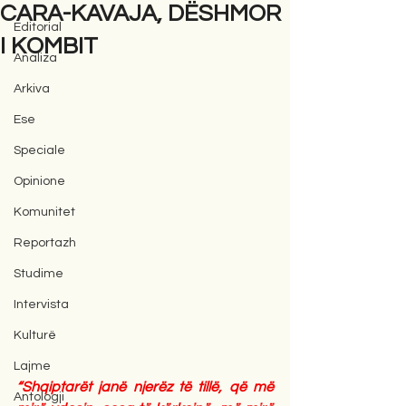
CARA-KAVAJA, DËSHMOR
Editorial
I KOMBIT
Analiza
Arkiva
Ese
Speciale
Opinione
Komunitet
Reportazh
Studime
Intervista
Kulturë
Lajme
“Shqiptarët janë njerëz të tillë, që më 
Antologji