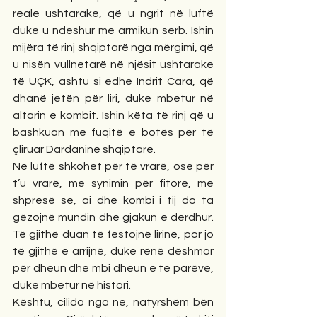
reale ushtarake, që u ngrit në luftë 
duke u ndeshur me armikun serb. Ishin 
mijëra të rinj shqiptarë nga mërgimi, që 
u nisën vullnetarë në njësit ushtarake 
të UÇK, ashtu si edhe Indrit Cara, që 
dhanë jetën për liri, duke mbetur në 
altarin e kombit. Ishin këta të rinj që u 
bashkuan me fuqitë e botës për të 
çliruar Dardaninë shqiptare.
Në luftë shkohet për të vrarë, ose për 
t’u vrarë, me synimin për fitore, me 
shpresë se, ai dhe kombi i tij do ta 
gëzojnë mundin dhe gjakun e derdhur. 
Të gjithë duan të festojnë lirinë, por jo 
të gjithë e arrijnë, duke rënë dëshmor 
për dheun dhe mbi dheun e të parëve, 
duke mbetur në histori.
Kështu, cilido nga ne, natyrshëm bën 