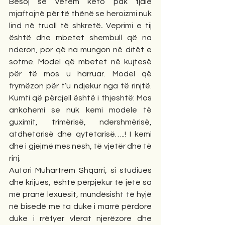
Besoj se vetëm këto pak fjalë 
mjaftojnë për të thënë se heroizmi nuk 
lind në truall të shkretë
. 
Veprimi e tij 
është dhe mbetet shembull që na 
nderon, por që na mungon në ditët e 
sotme. Model që mbetet në kujtesë 
për të mos u harruar. Model që 
frymëzon për t’u ndjekur nga të rinjtë. 
Kumti që përcjell është i thjeshtë: Mos 
ankohemi se nuk kemi modele të 
guximit, trimërisë, ndershmërisë, 
atdhetarisë dhe qytetarisë…..! I kemi 
dhe i gjejmë mes nesh, të vjetër dhe të 
rinj.
Autori Muhartrem Shqarri, si studiues 
dhe krijues, është përpjekur të jetë sa 
më pranë lexuesit, mundësisht të hyjë 
në bisedë me ta duke i marrë përdore 
duke i rrëfyer vlerat njerëzore dhe 