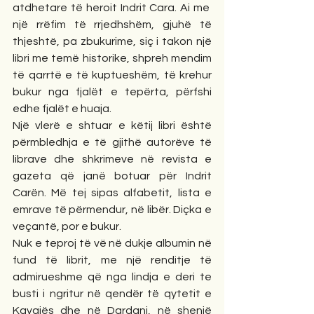
atdhetare të heroit Indrit Cara. Ai me  
një rrëfim të rrjedhshëm, gjuhë të 
thjeshtë, pa zbukurime, siç i takon një 
libri me temë historike, shpreh mendim 
të qarrtë e të kuptueshëm, të krehur 
bukur nga fjalët e tepërta, përfshi 
edhe fjalët e huaja.
Një vlerë e shtuar e këtij libri është 
përmbledhja e të gjithë autorëve të 
librave dhe shkrimeve në revista e 
gazeta që janë botuar për Indrit 
Carën. Më tej sipas alfabetit, lista e 
emrave të përmendur, në libër. Diçka e 
veçantë, por e bukur.
Nuk e teproj të vë në dukje albumin në 
fund të librit, me një renditje të 
admirueshme që nga lindja e deri te 
busti i ngritur në qendër të qytetit e 
Kavajës dhe në Dardani, në shenjë 