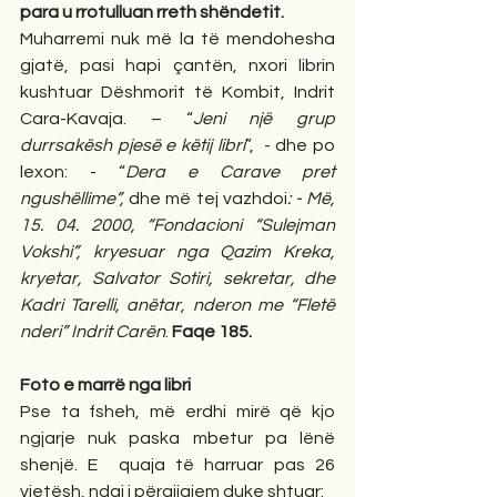
para u rrotulluan rreth shëndetit.
Muharremi nuk më la të mendohesha 
gjatë, pasi hapi çantën, nxori librin 
kushtuar Dëshmorit të Kombit, Indrit 
Cara-Kavaja. – “
Jeni një grup 
durrsakësh pjesë e këtij libri
”,  - dhe po 
lexon: - “
Dera e Carave pret 
ngushëllime”, 
dhe më tej vazhdoi
: - Më, 
15. 04. 2000, “Fondacioni “Sulejman 
Vokshi”, kryesuar nga Qazim Kreka, 
kryetar, Salvator Sotiri, sekretar, dhe 
Kadri Tarelli, anëtar, nderon me “Fletë 
nderi” Indrit Carën
.
 Faqe 185.
Foto e marrë nga libri
Pse ta fsheh, më erdhi mirë që kjo 
ngjarje nuk paska mbetur pa lënë 
shenjë. E  quaja të harruar pas 26 
vjetësh, ndaj i përgjigjem duke shtuar: