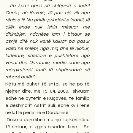
- 
Po kemi qenë në shtëpinë e Indrit 
Carës, në Kavajë, fill pas një viti nga 
rënia e tij. Na pritën prindërit e Indritit, të 
cilët ende nuk ishin mësuar me 
dhimbjen, ndonëse jam i bindur se 
asnjë ditë nuk kanë kaluar pa pasur 
vizita në shtëpi, nga miq dhe të njohur, 
luftëtarë, shtetarë e pushtetarë nga 
vendi dhe Dardania, madje edhe nga 
mërgimtarët tanë të shpërndarë në 
mbarë botën
”.
Këtu më duhet të shtoj, se në po të 
njëjtën ditë, më 15. 04. 2000,  shkuam 
edhe në qytetin e Kuçovës, te familja 
e dëshmorit Astrit Suli, edhe ky i rënë 
në luftë për lirinë e Dardanisë.  
Duke e parë librin me një lloj kërshërie 
të shtuar, e zgjas bisedën time: - Sa 