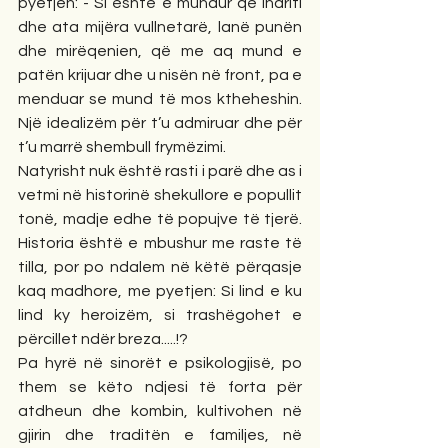
pyetjen: - Si është e mundur që Indriti 
dhe ata mijëra vullnetarë, lanë punën 
dhe mirëqenien, që me aq mund e 
patën krijuar dhe u nisën në front, pa e 
menduar se mund të mos ktheheshin. 
Një idealizëm për t’u admiruar dhe për 
t’u marrë shembull frymëzimi.
Natyrisht nuk është rasti i parë dhe as i 
vetmi në historinë shekullore e popullit 
tonë, madje edhe të popujve të tjerë. 
Historia është e mbushur me raste të 
tilla, por po ndalem në këtë përqasje 
kaq madhore, me pyetjen: Si lind e ku 
lind ky heroizëm, si trashëgohet e 
përcillet ndër breza.....!?
Pa hyrë në sinorët e psikologjisë, po 
them se këto ndjesi të forta për 
atdheun dhe kombin, kultivohen në 
gjirin dhe traditën e familjes, në 