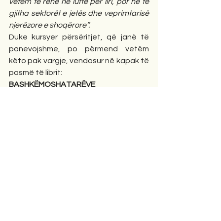
vetëm të rënë në luftë për liri, por në të 
gjitha sektorët e jetës dhe veprimtarisë 
njerëzore e shoqërore”.
Duke kursyer përsëritjet, që janë të 
panevojshme, po përmend vetëm 
këto pak vargje, vendosur në kapak të 
pasmë të librit:
BASHKËMOSHATARËVE
“Thotë gjaku mos harro,
Moshatarët që nga plumbat bien!
Është ky gjaku, trëndafil lirie.
Dritë shprese për atdheun,
kush ngrihet......!
Drejt të ardhmes ti vrapo,
se zjarr ke zemrën,
Flamur ke këngën.
Bashkohen zemrat si vargmal.
Ku ndrin një ideal......!
Indrit Cara, heroi i luftës për liri, në 