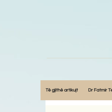
Të gjithë artikujt
Dr Fatmir T
Opinione
Komunitet