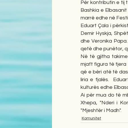
Për kontributin e ti
Bashkia e Elbasanit 
marrë edhe në Festi
Eduart Çala i përki
Demir Hyskja, Shpëtim
dhe Veronika Papa. M
qetë dhe punëtor, që
Në të gjitha takim
mjaft figura të tjer
që e bëri atë të da
liria e fjalës.  Edua
kulturës edhe Elbasan
Ai për mua do të m
Xhepa, "Nderi i Kom
"Mjeshtër i Madh".
Komunitet