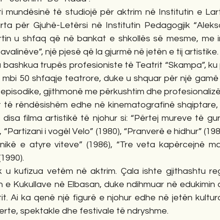
 mundësinë të studiojë për aktrim në Institutin e Lart
rta për Gjuhë-Letërsi në Institutin Pedagogjik “Aleksa
artin u shfaq që në bankat e shkollës së mesme, me in
linëve”, një pjesë që la gjurmë në jetën e tij artistike.
iu bashkua trupës profesioniste të Teatrit “Skampa”, k
 mbi 50 shfaqje teatrore, duke u shquar për një gamë t
 episodike, gjithmonë me përkushtim dhe profesionaliz
ut të rëndësishëm edhe në kinematografinë shqiptare,
disa filma artistikë të njohur si: “Përtej mureve të gurt
 “Partizani i vogël Velo” (1980), “Pranverë e hidhur” (198
nikë e atyre viteve” (1986), “Tre veta kapërcejnë mali
1990).
k u kufizua vetëm në aktrim. Çala ishte gjithashtu regj
n e Kukullave në Elbasan, duke ndihmuar në edukimin d
t. Ai ka qenë një figurë e njohur edhe në jetën kulturor
rte, spektakle dhe festivale të ndryshme.