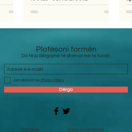
Plotësoni formën
Do të ju dërgojmë të dhënat më te fundit.
Jam dakord me
Privacy Policy
Dërgo
Kontakto
Terms & Conditions