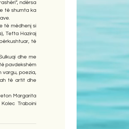
ashëri”, ndërsa 
me të shumta ka 
lave.
e të mëdhenj si 
), Tefta Haziraj 
përkushtuar, të 
Sulkuqi dhe me 
t të pavdekshëm 
vargu, poezia, 
rah të artit dhe 
eton Margarita 
Kolec Traboini 