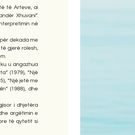
ë të Arteve, ai 
ndër Xhuvani”. 
terpretimin në 
u për dekada me 
ë gjerë rolesh, 
ëm.
 ku u angazhua 
a” (1979), “Një 
5), “Një jetë me 
n” (1988), dhe 
isor i dhjetëra 
he argëtimin e 
e të qytetit si 