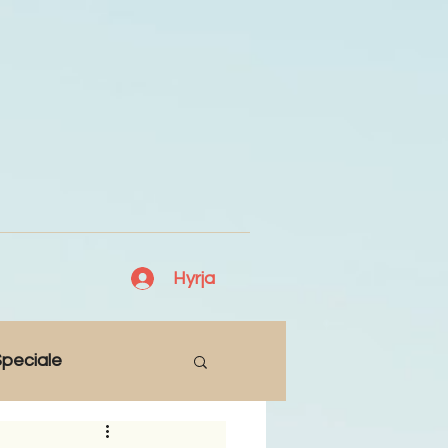
Hyrja
peciale
Lajme