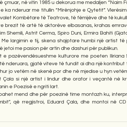
j të çmuar, në vitin 1985 u dekorua me medaljen “Naim Fr
e ka nderuar me titullin “Mirënjohje e Qytetit”. Vlerësi
valet Kombëtare të Teatrove, të fëmijëve dhe të kukul
ste brezit të artë të aktorëve elbasanas, krahas emrav
 Shemili, Astrit Cerma, Spiro Duni, Ermira Bahiti (Gjata
e largimin e tij, skena shqiptare humbi një artist të 
 jetoi me pasion për artin dhe dashuri për publikun.
et e pazëvendësueshme kulturore me poeten Iliriana 
a të nderuara, gjatë viteve të fundit ai dha një kontribu
shur jo vetëm në skenë por dhe në mjedise u hyn vetëm 
rt Çala si një artist i lindur dhe orator i veçantë në k
in e Poezisë e ngriti lart.
bahet mend dhe për poezinë time montazh ku, interpr
bit", që rregjistroi, Eduard Çala, dhe montoi në CD 