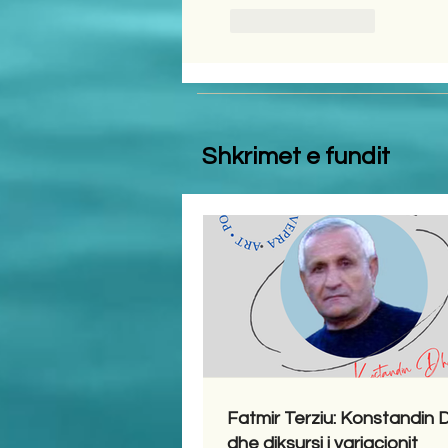
Like
Reply
Shkrimet e fundit
Fatmir Terziu: Konstandin
dhe diksursi i variacionit