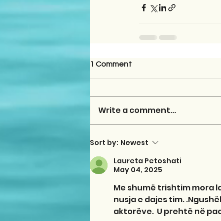
1 Comment
Write a comment...
Sort by:
Newest
Laureta Petoshati
May 04, 2025
Me shumë trishtim mora laj
nusja e dajes tim. .Ngushël
aktorëve.  U prehtë në paqe.