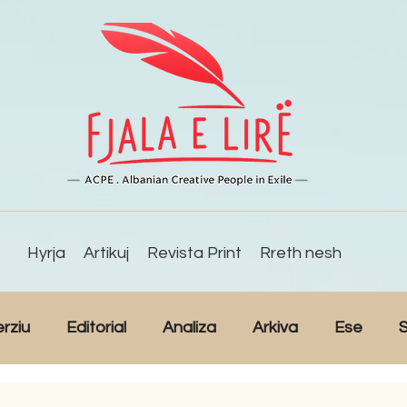
Hyrja
Artikuj
Revista Print
Rreth nesh
erziu
Editorial
Analiza
Arkiva
Ese
S
Reportazh
Studime
Intervista
Kulturë