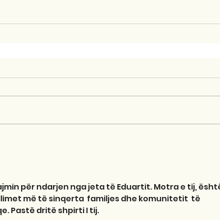
min për ndarjen nga jeta të Eduartit. Motra e tij, ësht
limet më të sinqerta  familjes dhe komunitetit  të 
 Pastë dritë shpirti I tij.