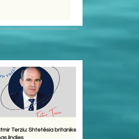
tmir Terziu: Shtetësia britanike
pas lindjes