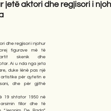
 jetë aktori dhe regjisori i njo
a
gime
Novela
Romane
English
Përkth
i dhe regjisori i njohur 
prej figurave më të 
rtit skenik dhe 
tar. Ai u nda nga jeta 
re, duke lënë pas një 
artistike për qytetin e 
asani, dhe për gjithë 
më 19 shtator 1950 në 
rsimin fillor dhe të 
 “Jeronim De Rada”. 