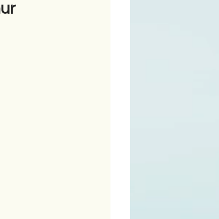
hur
ime