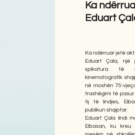
Ka ndërruar
Eduart Çal
Antologji
Poezi
Tre
Ka ndërruar jetë aktor
Eduart Çala, një 
spikatura të a
kinematografik shqip
në moshën 75-vjeça
trashëgimi të pasur 
tij të lindjes, Elb
publikun shqiptar.
Eduart Çala lindi 
Elbasan, ku kreu a
mesëm në shkollën