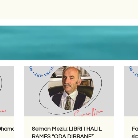
 Dhamo
Selman Meziu: LIBRI I HALIL
Fa
RAMËS “ODA DIBRANE”
si