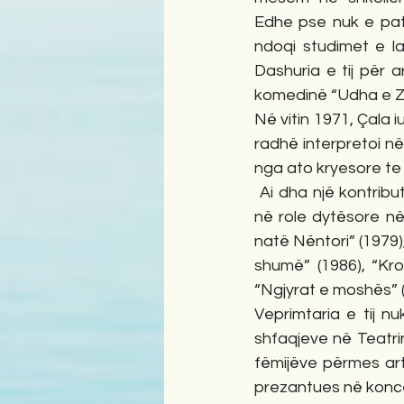
Edhe pse nuk e pati
ndoqi studimet e la
Dashuria e tij për 
komedinë “Udha e Zava
Në vitin 1971, Çala 
radhë interpretoi në
nga ato kryesore te
 Ai dha një kontrib
në role dytësore në 
natë Nëntori” (1979),
shumë” (1986), “Kro
“Ngjyrat e moshës” (
Veprimtaria e tij nu
shfaqjeve në Teatri
fëmijëve përmes arti
prezantues në konce