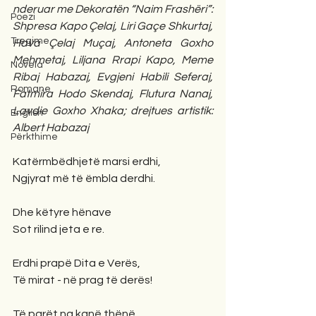
nderuar me Dekoratën “Naim Frashëri”: 
Poezi
Shpresa Kapo Çelaj, Liri Gaçe Shkurtaj, 
Tregime
Hava Çelaj Muçaj, Antoneta Goxho 
Mehmetaj, Liljana Rrapi Kapo, Meme 
Novela
Ribaj Habazaj, Evgjeni Habili Seferaj, 
Romane
Fatmira Hodo Skendaj, Flutura Nanaj, 
Lavdie Goxho Xhaka; drejtues artistik: 
English
Albert Habazaj
Përkthime
Katërmbëdhjetë marsi erdhi,
Ngjyrat më të ëmbla derdhi.
Dhe këtyre hënave
Sot rilind jeta e re.
Erdhi prapë Dita e Verës,
Të mirat - në prag të derës!
Të parët na kanë thënë,