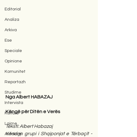
Editorial
Analiza
Arkiva
Ese
Speciale
Opinione
Komunitet
Reportazh
Studime
Nga Albert HABAZAJ
Intervista
Këngë për Ditën e Verës
Kulturë
Lajme
Teksti: Albert Habazaj
Këndon grupi i Shqiponjat e Tërbaçit - 
Antologji