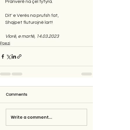
Pranverë na çel fytyra.
Dit' e Verës na prufsh fat,
Shqipet fluturojnë lart!
Vlorë, e martë, 14.03.2023
Poezi
Comments
Write a comment...