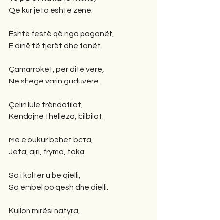
Që kur jeta është zënë:
Është festë që nga paganët,
E dinë të tjerët dhe tanët.
Çamarrokët, për ditë vere,
Në shegë varin guduvére.
Çelin lule trëndafilat,
Këndojnë thëllëza, bilbilat.
Më e bukur bëhet bota,
Jeta, ajri, fryma, toka.
Sa i kaltër u bë qielli,
Sa ëmbël po qesh dhe dielli.
Kullon mirësi natyra,