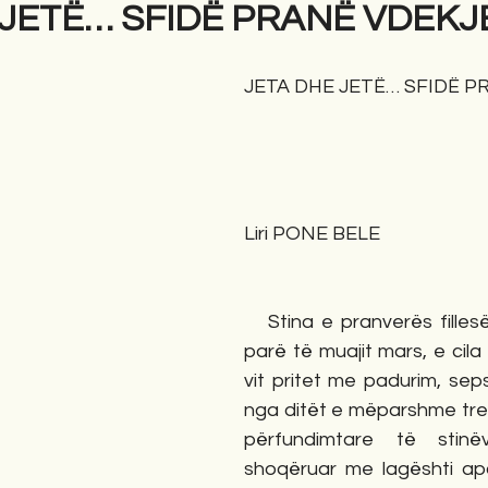
 JETË… SFIDË PRANË VDEKJ
gime
Novela
Romane
English
Përkth
JETA DHE JETË… SFIDË P
Liri PONE BELE
   Stina e pranverës fillesën e ka ditën e 
parë të muajit mars, e cila
vit pritet me padurim, sep
nga ditët e mëparshme tre
përfundimtare të stinëv
shoqëruar me lagështi apo