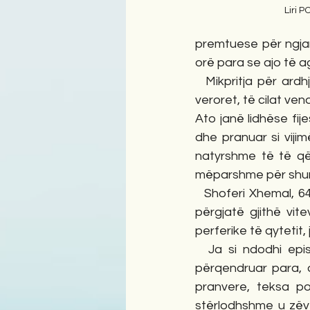
Liri 
premtuese për ngjar
orë para se ajo të 
  Mikpritja për ardhjen e ditës së shënuar prezantohet në mënyrë paralajmëruese nga 
veroret, të cilat ven
Ato janë lidhëse fij
dhe pranuar si vijim
natyrshme të të që
mëparshme për shum
  Shoferi Xhemal, 64-vjeçar, pikërisht më 1 marsin e vitit 2012, përjetoi ditën më fatkeqe 
përgjatë gjithë vit
perferike të qytetit, 
  Ja si ndodhi episodi fatal: Si përherë, Xhemali, tepër i vëmendshëm dhe shikim të 
përqendruar para, dr
pranvere, teksa po
stërlodhshme u zëv