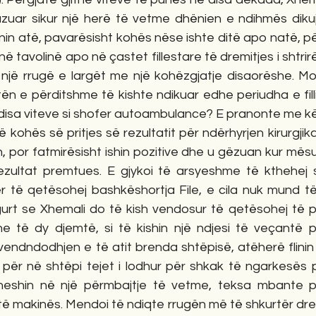
zuar sikur një herë të vetme dhënien e ndihmës dikujt
onin atë, pavarësisht kohës nëse ishte ditë apo natë, për
në tavolinë apo në çastet fillestare të dremitjes i shtrirë
 një rrugë e largët me një kohëzgjatje disaorëshe. Mos
ën e përditshme të kishte ndikuar edhe periudha e fillim
 disa viteve si shofer autoambulance? E pranonte me kë
, por fatmirësisht ishin pozitive dhe u gëzuan kur mës
ezultat premtues. E gjykoi të arsyeshme të kthehej
r të qetësohej bashkëshortja File, e cila nuk mund të 
gurt se Xhemali do të kish vendosur të qetësohej të pa
e të dy djemtë, si të kishin një ndjesi të veçantë 
ndndodhjen e të atit brenda shtëpisë, atëherë flinin t
t për në shtëpi tejet i lodhur për shkak të ngarkesës p
kriheshin në një përmbajtje të vetme, teksa mbante po
të makinës. Mendoi të ndiqte rrugën më të shkurtër drejt