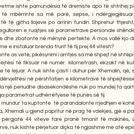
vetme ishte pamundësia të dremiste apo të shtrihej për
 të mbërrinte sa më parë, sepse, i ndërgjegjësuar,
të të gjitha llojeve po arrinin fundin. Shprehur thjesht
regulloren e ruajtjes së parametrave personale shëndet
te dhe zbatonte në mënyrë perfekte. A mos vallë kjo dr
e instaluar brenda trurit të tij prej 44 vitesh? 
jtësi të fiksuar në numër  kilometrash, ekzakt në kufi
të lejuar. A nuk ishte çasti i duhur për Xhemalin, që, s
dërvjelltësi në përshtatjen e kilometrave të shpejtësisë,
da një periudhe disasekondëshe nuk po mundej ta qart
ga parametrat udhërrëfyese të punës së tij. 
, Xhemali u gjend papritur në prag të vdekjes, gjë e p
përgjatë 44 viteve fare pranë timonit të makinës, d
ve, nuk kishte përjetuar diçka të ngjashme me atë epis