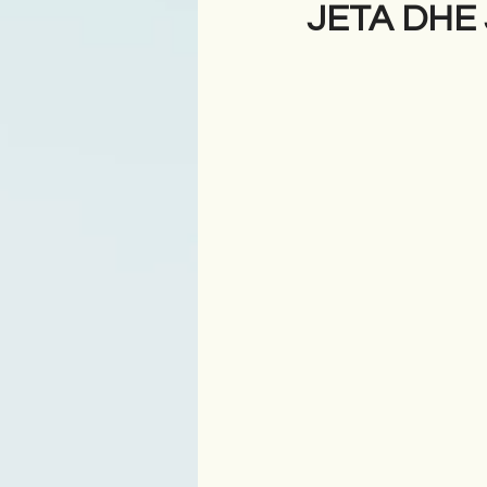
JETA DHE
Antologji
Poezi
Tre