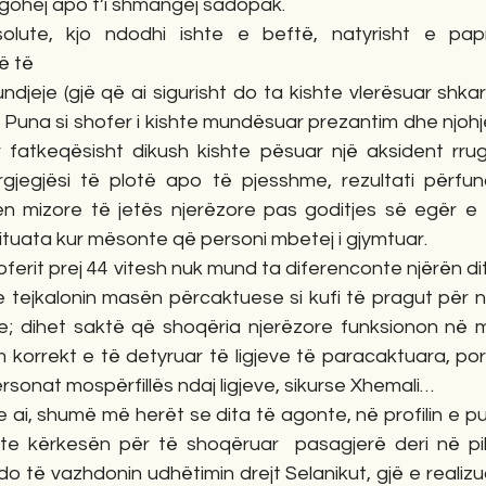
largohej apo t’i shmangej sadopak.   
ë të 
djeje (gjë që ai sigurisht do ta kishte vlerësuar shka
Puna si shofer i kishte mundësuar prezantim dhe njohje t
 fatkeqësisht dikush kishte pësuar një aksident rrugor
jegjësi të plotë apo të pjesshme, rezultati përfundim
 mizore të jetës njerëzore pas goditjes së egër e t
ituata kur mësonte që personi mbetej i gjymtuar.
e e tejkalonin masën përcaktuese si kufi të pragut për 
zike; dihet saktë që shoqëria njerëzore funksionon në 
 korrekt e të detyruar të ligjeve të paracaktuara, por
rsonat mospërfillës ndaj ligjeve, sikurse Xhemali…
e kërkesën për të shoqëruar  pasagjerë deri në pik
do të vazhdonin udhëtimin drejt Selanikut, gjë e realizu