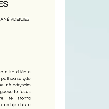
ES
ime
RANË VDEKJES
  pothuajse çdo 
se, në ndryshim 
guese të fazës 
e të ftohta  
 reshje shiu e 