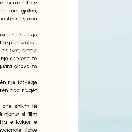
 si një ditë e 
r me gjallëri, 
eshin deri disa 
t të parakrahut. 
is tyre, njohur 
 një shpresë të 
uara ditëve të 
ërën nga rrugët 
johur si fillim 
ta e kaluar e 
ionale, fizike 