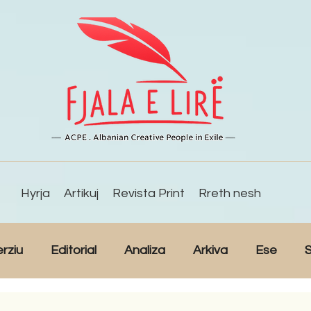
Hyrja
Artikuj
Revista Print
Rreth nesh
erziu
Editorial
Analiza
Arkiva
Ese
S
Reportazh
Studime
Intervista
Kulturë