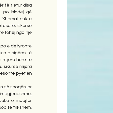
 të fjetur disa 
 po bindej që 
, Xhemali nuk e 
ësore, sikurse 
ejtohej nga një 
rin e sipërm të 
i mijëra herë të 
 sikurse mijëra 
ësonte pyetjen 
aimagjinueshme, 
uke e mbajtur  
od të frikshëm, 