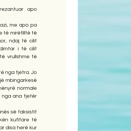
razi, me apo pa 
ë mirëfilltë të 
, ndaj të cilit 
tar i të cilit 
ë vrullshme të 
një mbingarkesë 
mënyrë normale 
 nga ana tjetër 
ën kufitare të 
ar disa herë kur 