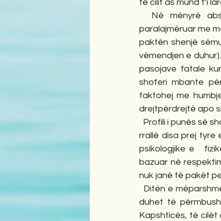
të cilit as mund t’i 
  Në mënyrë absolute, kjo ndodhi ishte e beftë, natyrisht e paprezantuar apo 
paralajmëruar me m
paktën shenjë sëmun
vëmendjen e duhur). 
pasojave fatale kur
shoferi mbante përg
faktohej me humbjen
drejtpërdrejtë apo s
  Profili i punës së shoferit prej 44 vitesh nuk mund ta diferenconte njërën ditë nga tjetra. Jo 
rrallë disa prej tyr
psikologjike e   fi
bazuar në respektim
nuk janë të pakët pe
  Ditën e mëparshme ai, shumë më herët se dita të agonte, në profilin e punës së taksistit 
duhet të përmbusht
Kapshticës, të cilët 