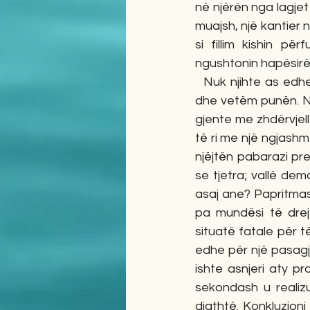
në njërën nga lagjet 
muajsh, një kantier 
si fillim kishin pë
ngushtonin hapësirën
  Nuk njihte as edhe një kontroll mjekësor të vetëm për organizmin e tij, përveçse punën 
dhe vetëm punën. Në
gjente me zhdërvjel
të ri me një ngjashm
njëjtën pabarazi pre
se tjetra; vallë de
asaj ane? Papritmas
pa mundësi të drejt
situatë fatale për 
edhe për një pasagje
ishte asnjeri aty p
sekondash u realiz
djathtë. Konkluzioni