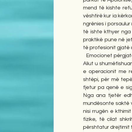
mend të kishte refu
vështirë kur ia kërk
ngrënies i porsaulur 
të ishte kthyer nga
praktikë pune në jet
të profesionit gjatë
  Emocionet përgjatë kohës së pritjes së rezultatit për ndërhyrjen kirurgjikale në zemrën e 
Aliut u shumëfishuan
e operacionit me r
shtëpi, për më tepë
fjetur pa qenë e si
Nga ana tjetër edh
mundësonte saktë ve
nisi rrugën e kthimi
fizike, të cilat sh
përshtatur drejtimit 