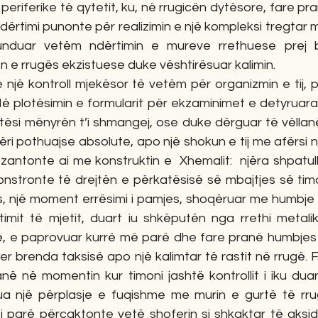
periferike të qytetit, ku, në rrugicën dytësore, fare pran
ndërtimi punonte për realizimin e një kompleksi tregtar
rfunduar vetëm ndërtimin e mureve rrethuese prej be
 e rrugës ekzistuese duke vështirësuar kalimin. 
 plotësimin e formularit për ekzaminimet e detyruara n
ltësi mënyrën t’i shmangej, ose duke dërguar të vëllan
ëri pothuajse absolute, apo një shokun e tij me afërsi 
zantonte ai me konstruktin e  Xhemalit:  njëra shpatul
monstronte të drejtën e përkatësisë së mbajtjes së tim
, një moment errësimi i pamjes, shoqëruar me humbje të
imit të mjetit, duart iu shkëputën nga rrethi metalik 
të, e paprovuar kurrë më parë dhe fare pranë humbjes s
r brenda taksisë apo një kalimtar të rastit në rrugë. F
ranë në momentin kur timoni jashtë kontrollit i iku du
ua një përplasje e fuqishme me murin e gurtë të rru
 i parë përcaktonte vetë shoferin si shkaktar të aksid