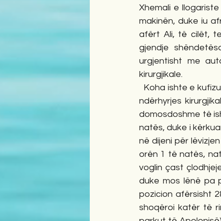
Xhemali e llogariste
makinën, duke iu afr
afërt Ali, të cilët,
gjendje shëndetës
urgjentisht me aut
kirurgjikale.
  Koha ishte e kufizuar, sepse vëllezërit e të sëmurit tejet të  tensionuar prisnin rezultatin e 
ndërhyrjes kirurgjik
domosdoshme të ishin
natës, duke i kërkua
në dijeni për lëvizje
orën 1 të natës, na
voglin çast çlodhjej
duke mos lënë pa p
pozicion afërsisht 2
shoqëroi katër të r
parkut të Apolonisë