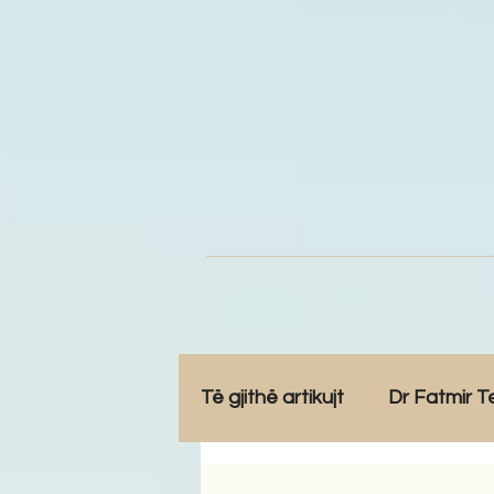
Të gjithë artikujt
Dr Fatmir T
Opinione
Komunitet