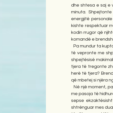
dhe shtesa e saj e 
minuta. Shpejtonte
energjitë personale 
kishte respektuar r
kodin rrugor që njih
komandë e brendshme 
  Pa mundur ta kuptonte as vetë, pikësynimi i arritjes sa më shpejt në shtëpi po e detyronte 
të vepronte me shpe
shpejtësisë makimale 
tjera të tregonte zh
herë të tjera? Bren
që mbetej si njëra n
  Në një moment, pa mundur ta kuptonte  të parandalonte rrjedhjen e kohës së shoqëruar 
me pasoja të hidhura
sepse ekzaktësisht 
shtrënguar mes duar