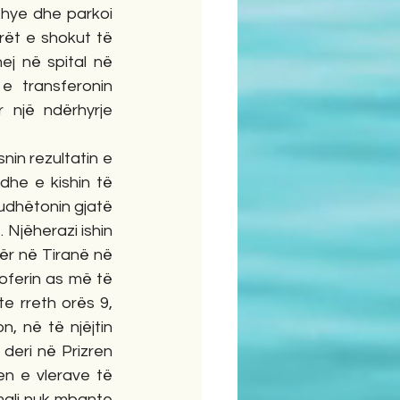
thye dhe parkoi 
rët e shokut të 
ej në spital në 
 transferonin 
një ndërhyrje 
dhe e kishin të 
udhëtonin gjatë 
Njëherazi ishin 
për në Tiranë në 
ferin as më të 
e rreth orës 9, 
 në të njëjtin 
deri në Prizren 
en e vlerave të 
mali nuk mbante 