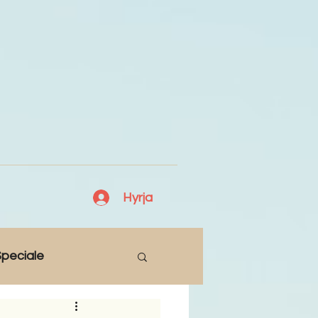
Hyrja
peciale
Lajme