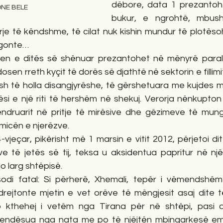
dëbore, data 1 prezantohet
PONE BELE
bukur, e ngrohtë, mbushu
je të këndshme, të cilat nuk kishin mundur të plotësoh
agonte…
dosen rreth kyçit të dorës së djathtë në sektorin e fillimi
esh të holla disangjyrëshe, të gërshetuara me kujdes mid
ësi e një riti të hershëm në shekuj. Verorja nënkupton
ndruarit në pritje të mirësive dhe gëzimeve të mung
icën e njerëzve. 
eve të jetës së tij, teksa u aksidentua papritur në nj
jo larg shtëpisë. 
ejtonte mjetin e vet orëve të mëngjesit asaj dite të n
 kthehej i vetëm nga Tirana për në shtëpi, pasi di
endësua nga nata me po të njëjtën mbingarkesë emoc