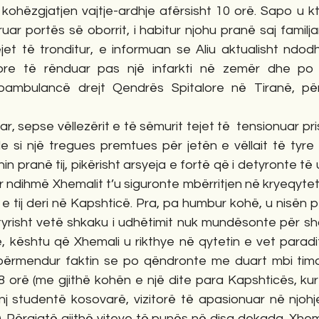
 kohëzgjatjen vajtje-ardhje afërsisht 10 orë. Sapo u k
uar portës së oborrit, i habitur njohu pranë saj familja
 tejet të tronditur, e informuan se Aliu aktualisht ndodh
ore të rënduar pas një infarkti në zemër dhe po e
oambulancë drejt Qendrës Spitalore në Tiranë, për 
ale si një tregues premtues për jetën e vëllait të tyre 
 pranë tij, pikërisht arsyeja e fortë që i detyronte të 
r ndihmë Xhemalit t’u siguronte mbërritjen në kryeqytet. 
n e tij deri në Kapshticë. Pra, pa humbur kohë, u nisën 
tyrisht vetë shkaku i udhëtimit nuk mundësonte për sho
e, kështu që Xhemali u rikthye në qytetin e vet paradit
ërmendur faktin se po qëndronte me duart mbi timon,
8 orë (me gjithë kohën e një dite para Kapshticës, kur 
inj studentë kosovarë, vizitorë të apasionuar në njohj
). Përgjatë gjithë viteve të punës në disa dekada, Xhe