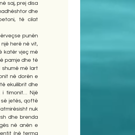
ë saj, prej disa 
 madhështor dhe 
toni, të cilat 
jë herë në vit, 
ë katër vjeç më 
në pamje dhe të 
l shumë më lart 
onit në dorën e 
 ekuilibrit dhe 
i timonit… Një 
ë jetës, qoftë 
atmirësisht nuk 
arsh dhe brenda 
gës në anën e  
entit (në terma 