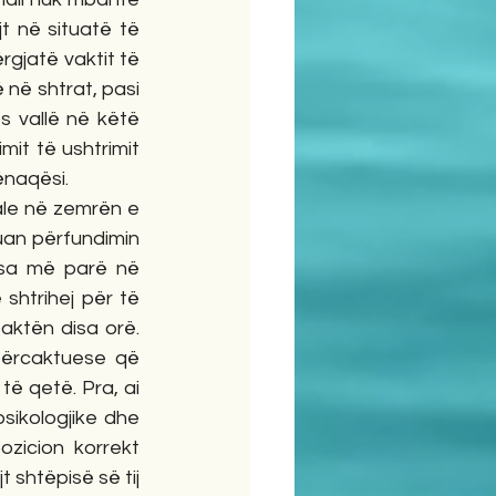
 në situatë të 
gjatë vaktit të 
 në shtrat, pasi 
 vallë në këtë 
it të ushtrimit 
naqësi. 
uan përfundimin 
 sa më parë në 
shtrihej për të 
ktën disa orë. 
përcaktuese që 
ë qetë. Pra, ai 
sikologjike dhe 
zicion korrekt 
 shtëpisë së tij 