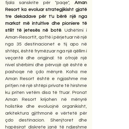
fjala sanskrite për "paqe", 
Aman 
Resort ka evoluar strategjikisht gjatë 
tre dekadave për t'u bërë një nga 
markat më intuitive dhe pioniere të 
stilit të jetesës në botë
. Udhëtimi i 
Aman-Resortit, qoftë i përjetuar në një 
nga 35 destinacionet e tij apo në 
shtëpi, është frymëzuar nga një qëllim i 
veçantë dhe origjinal: të ofrojë një 
nivel shërbimi dhe përvojë që është e 
pashoqe në çdo mënyrë. Koha me 
Aman Resort është e ngjashme me 
pritjen në një shtëpi private të hirshme 
ku priten vetëm disa të ftuar. Pronat 
Aman Resort krijohen në mënyrë 
holistike dhe evoluojnë organikisht, 
arkitektura gjithmonë e vërtetë për 
çdo destinacion. Shenjtoret dhe 
hapësirat diskrete janë të ndjeshme 