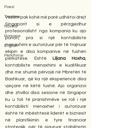
Poezi
Tregime
Vetëm pak kohë më parë udhëtoi drejt 
Singaporit si e përzgjedhur 
Novela
profesionalisht nga kompania ku ajo 
Romane
punon, pra si një kontabiliste 
menaxhimi e autorizuar për të trajnuar 
English
ekipin e disa kompanive në fushën 
Përkthime
përkatëse. Është 
Liljana Hoxha
, 
kontabiliste menaxhimi e kualifikuar 
dhe me shumë përvojë në Mbretëri të 
Bashkuar, që ka një eksperiencë disa 
vjeçare në këtë fushë. Ajo organizoi 
dhe zhvilloi disa sesione në Singapor 
ku u foli të pranishmëve se roli i një 
kontabilisti menaxher i autorizuar 
është të mbështesë liderët e biznesit 
në planifikimin e tyre financiar 
strategjik, për të siguruar stabilitetin 