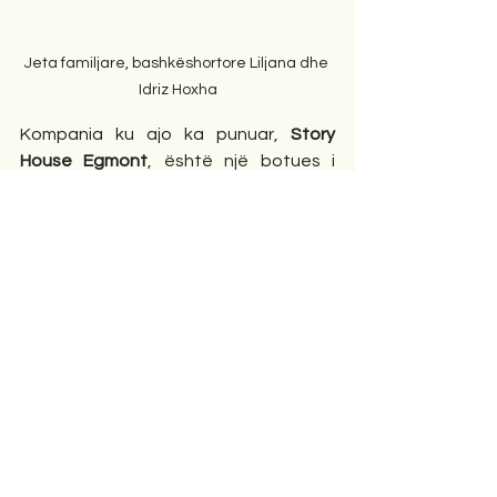
Jeta familjare, bashkëshortore Liljana dhe 
Idriz Hoxha
Kompania ku ajo ka punuar, 
Story 
House Egmont
, është një botues i 
specializuar i revistave për fëmijë, 
shtëpia e një portofoli të gjerë të 
personazheve të preferuar të 
fëmijëve, duke përfshirë 
Disney 
Princess, My Little Pony, Thomas & 
Friends, Paw Patrol, Ryan's World, LOL 
Surprise
 dhe më shumë. Ajo tashmë e 
di mjaft mirë rolin e saj profesional, dhe 
ndaj ka fituar një besim të madh e të 
gjerë në këtë kompani globale. Në 
këtë mënyrë 
Liljana Hoxha
, e di 
detyrën e saj si 
një bashkëshorte e 