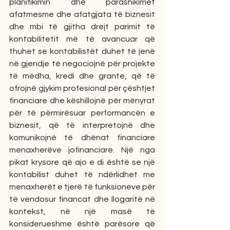
planifikimin dhe parashikimet 
afatmesme dhe afatgjata të biznesit 
dhe mbi të gjitha drejt parimit të 
kontabilitetit më të avancuar që 
thuhet se kontabilistët duhet të jenë 
në gjendje të negociojnë për projekte 
të mëdha, kredi dhe grante, që të 
ofrojnë gjykim profesional për çështjet 
financiare dhe këshillojnë për mënyrat 
për të përmirësuar performancën e 
biznesit, që të interpretojnë dhe 
komunikojnë të dhënat financiare 
menaxherëve jofinanciare. Një nga 
pikat krysore që ajo e di është se një 
kontabilist duhet të ndërlidhet me 
menaxherët e tjerë të funksioneve për 
të vendosur financat dhe llogaritë në 
kontekst, në një masë të 
konsiderueshme është parësore që 