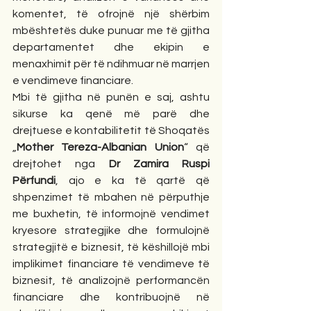
komentet, të ofrojnë një shërbim 
mbështetës duke punuar me të gjitha 
departamentet dhe ekipin e 
menaxhimit për të ndihmuar në marrjen 
e vendimeve financiare.
Mbi të gjitha në punën e saj, ashtu 
sikurse ka qenë më parë dhe 
drejtuese e kontabilitetit të Shoqatës 
„
Mother Tereza-Albanian Union
“ që 
drejtohet nga 
Dr Zamira Ruspi 
Përfundi
, ajo e ka të qartë që 
shpenzimet të mbahen në përputhje 
me buxhetin, të informojnë vendimet 
kryesore strategjike dhe formulojnë 
strategjitë e biznesit, të këshillojë mbi 
implikimet financiare të vendimeve të 
biznesit, të analizojnë performancën 
financiare dhe kontribuojnë në 