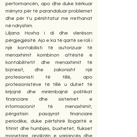
performancën, apo dhe duke kërkuar 
mënyra për të parandaluar problemet 
dhe për t'u përshtatur me rrethanat 
në ndryshim.
Liljana Hoxha i di dhe vlerëson 
përgjegjësitë. Ajo e ka të qartë se roli i 
një kontabilisti të autorizuar të 
menaxhimit kombinon aftësitë e 
kontabilitetit dhe menaxhimit të 
biznesit, dhe zakonisht një 
profesionisti të tillë, apo 
profesionistëve të tillë u duhet të 
krijojnë dhe mirëmbajnë politikat 
financiare dhe sistemet e 
informacionit të menaxhimit, 
përgatisin pasqyrat financiare 
periodike, duke përfshirë llogaritë e 
fitimit dhe humbjes, buxhetet, flukset 
monetare, analizën e variancës dhe 