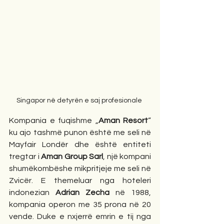
Singapor në detyrën e saj profesionale 
Kompania e fuqishme „
Aman Resort
“ 
ku ajo tashmë punon është me seli në 
Mayfair Londër dhe është entiteti 
tregtar i 
Aman Group Sarl
, një kompani 
shumëkombëshe mikpritjeje me seli në 
Zvicër. E themeluar nga hoteleri 
indonezian 
Adrian Zecha
 në 1988, 
kompania operon me 35 prona në 20 
vende. Duke e nxjerrë emrin e tij nga 