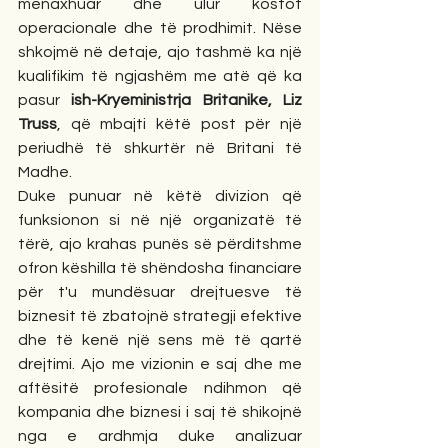
menaxhuar dhe ulur kostot 
operacionale dhe të prodhimit. Nëse 
shkojmë në detaje, ajo tashmë ka një 
kualifikim të ngjashëm me atë që ka 
pasur 
ish-Kryeministrja Britanike, Liz 
Truss
, që mbajti këtë post për një 
periudhë të shkurtër në Britani të 
Madhe.
Duke punuar në këtë divizion që 
funksionon si në një organizatë të 
tërë, ajo krahas punës së përditshme 
ofron këshilla të shëndosha financiare 
për t'u mundësuar drejtuesve të 
biznesit të zbatojnë strategji efektive 
dhe të kenë një sens më të qartë 
drejtimi. Ajo me vizionin e saj dhe me 
aftësitë profesionale ndihmon që 
kompania dhe biznesi i saj të shikojnë 
nga e ardhmja duke analizuar 