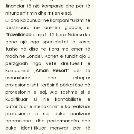
financiar të një kompanie dhe për të 
rritur përfitimin dhe rritjen e saj.
Liljana ka punuar në kompani turizmi të 
destinuara në arenën globale, si 
Travellanda
 e mjaft të tjera. Ndërsa ka 
qenë një nga specialistet e kësaj 
fushe në disa të tjera me emër të 
madh në Londër. Kohët e fundit ajo u 
përzgjodh nga vetë drejtuesit e 
kompanisë „
Aman Resort
“ për të 
menaxhuar dhe mbajtur 
profesionalisht tërësinë përkatëse në 
profesionin e saj. Ajo tashmë si e 
kualifikuar si një kontabiliste e 
autorizuar e menaxhimit e ka realizuar 
profesionin e saj duke analizuar 
operacionet dhe performancën dhe 
duke identifikuar mënyrat për të 