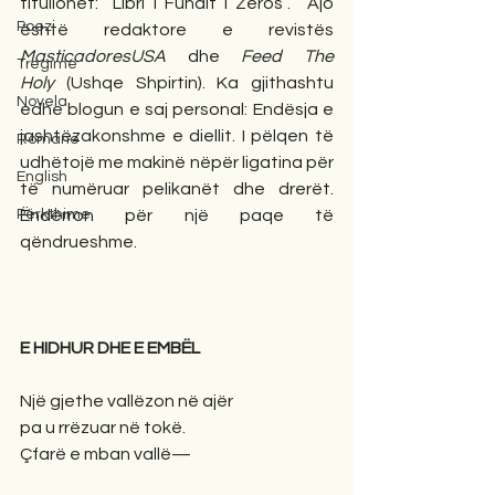
titullohet: “Libri i Fundit i Zeros”.  Ajo 
Poezi
është redaktore e revistës 
MasticadoresUSA
 dhe 
Feed The 
Tregime
Holy
 (Ushqe Shpirtin). Ka gjithashtu 
Novela
edhe blogun e saj personal: Endësja e 
jashtëzakonshme e diellit. I pëlqen të 
Romane
udhëtojë me makinë nëpër ligatina për 
English
të numëruar pelikanët dhe drerët. 
Përkthime
Ëndërron për një paqe të 
qëndrueshme.
E HIDHUR DHE E EMBËL
Një gjethe vallëzon në ajër
pa u rrëzuar në tokë.
Çfarë e mban vallë—