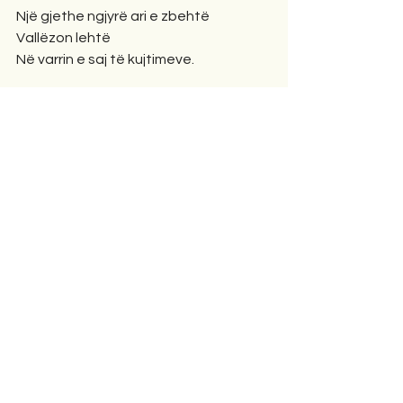
Një gjethe ngjyrë ari e zbehtë
Vallëzon lehtë
Në varrin e saj të kujtimeve.
UDHËTIMI
Vdekshmëria e çliruar zbriti,
Duke fluturuar përmes qiellit
Dhe një drite të butë pëshpëritëse.
I shkurtër ishte udhëtimi im për tek ti.
MUZIKA E NATYRËS
Unë qëndrova në hijen e një peme
që rriste yje në vend të gjetheve,
degët e saj shushurinin një këngë