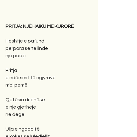
PRITJA: NJË HAIKU ME KURORË
Heshtje e pafund
përpara se të lindë
një poezi
Pritja
e ndërrimit të ngjyrave
mbi pemë
Qetësia dridhëse
e një gjetheje
në degë
Ulja e ngadaltë
e kokës së lulediellit