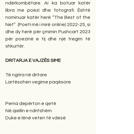
ndërkombëtare. Ai ka botuar katër 
libra me poezi dhe fotografi. Është 
nominuar katër herë “The Best of the 
Net”  (Poeti më i mirë online) 2022-25, si 
dhe dy herë për çmimin Pushcart 2023 
për poezinë e tij dhe një tregim të 
shkurtër.
DRITARJA E VAJZËS SIME
Të ngrira në dritare
Lartësohen vegime paqësore
Pema depërton e qetë
Në qiellin e ndritshëm
Duke e lënë veten të vdesë