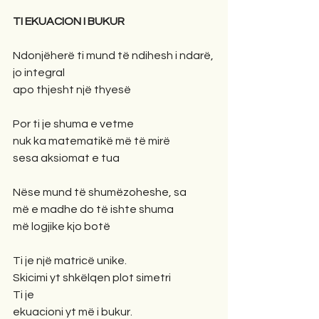
TI EKUACION I BUKUR
Ndonjëherë ti mund të ndihesh i ndarë,
jo integral
apo thjesht një thyesë
Por ti je shuma e vetme
nuk ka matematikë më të mirë
sesa aksiomat e tua
Nëse mund të shumëzoheshe, sa
më e madhe do të ishte shuma
më logjike kjo botë
Ti je një matricë unike.
Skicimi yt shkëlqen plot simetri
Ti je
ekuacioni yt më i bukur.