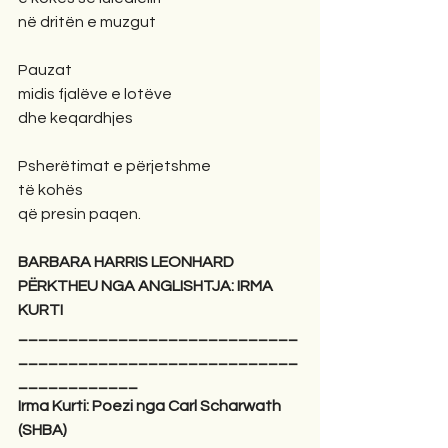
në dritën e muzgut
Pauzat
midis fjalëve e lotëve
dhe keqardhjes
Psherëtimat e përjetshme
të kohës
që presin paqen.
BARBARA HARRIS LEONHARD
PËRKTHEU NGA ANGLISHTJA: IRMA 
KURTI
____________________________
____________________________
____________
Irma Kurti: Poezi nga Carl Scharwath 
(SHBA)