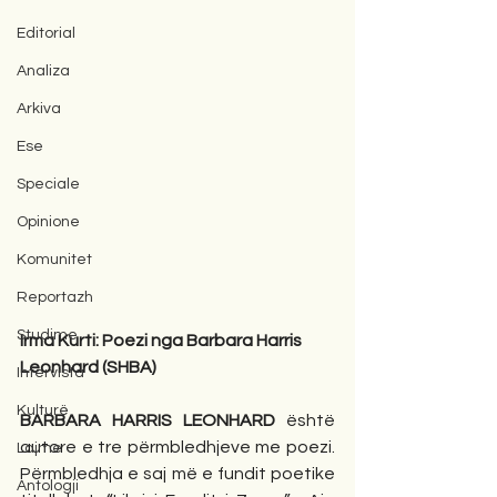
Editorial
Analiza
Arkiva
Ese
Speciale
Opinione
Komunitet
Reportazh
Studime
Irma Kurti: Poezi nga Barbara Harris 
Leonhard (SHBA)
Intervista
Kulturë
BARBARA HARRIS LEONHARD
 është 
autore e tre përmbledhjeve me poezi. 
Lajme
Përmbledhja e saj më e fundit poetike 
Antologji