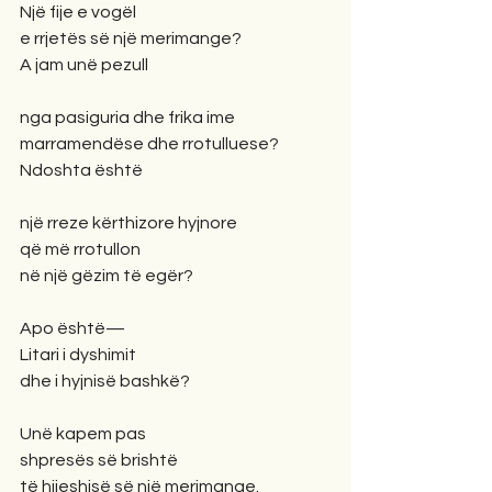
Një fije e vogël
e rrjetës së një merimange?
A jam unë pezull
nga pasiguria dhe frika ime
marramendëse dhe rrotulluese?
Ndoshta është
një rreze kërthizore hyjnore
që më rrotullon
në një gëzim të egër?
Apo është—
Litari i dyshimit
dhe i hyjnisë bashkë?
Unë kapem pas
shpresës së brishtë
të hijeshisë së një merimange.