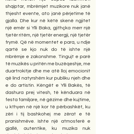
shqiptar, mbrëmjet muzikore nuk janë 
thjesht evente, ato janë përjetime të 
gjalla. Dhe kur në këtë skenë ngjitet 
një emër si Ylli Baka, gjithçka merr një 
tjetër ritëm, një tjetër energji, një tjetër 
frymë. Që në momentet e para, u ndje 
qartë se kjo nuk do të ishte një 
mbrëmje e zakonshme. Tingujt e parë 
të muzikës u pritën me buzëqeshje, me 
duartrokitje dhe me atë lloj emocionit 
që lind natyrshëm kur publiku njeh dhe 
e do artistin. Këngët e Ylli Bakës, të 
dashura prej vitesh, të kënduara në 
festa familjare, në gëzime dhe kujtime, 
u kthyen në një kor të përbashkët, ku 
zëri i tij bashkohej me zërat e të 
pranishmëve. Ishte një atmosferë e 
gjallë, autentike, ku muzika nuk 