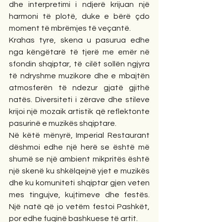
dhe interpretimi i ndjerë krijuan një 
harmoni të plotë, duke e bërë çdo 
moment të mbrëmjes të veçantë.
Krahas tyre, skena u pasurua edhe 
nga këngëtarë të tjerë me emër në 
sfondin shqiptar, të cilët sollën ngjyra 
të ndryshme muzikore dhe e mbajtën 
atmosferën të ndezur gjatë gjithë 
natës. Diversiteti i zërave dhe stileve 
krijoi një mozaik artistik që reflektonte 
pasurinë e muzikës shqiptare.
Në këtë mënyrë, Imperial Restaurant 
dëshmoi edhe një herë se është më 
shumë se një ambient mikpritës është 
një skenë ku shkëlqejnë yjet e muzikës 
dhe ku komuniteti shqiptar gjen veten 
mes tingujve, kujtimeve dhe festës. 
Një natë që jo vetëm festoi Pashkët, 
por edhe fuqinë bashkuese të artit.