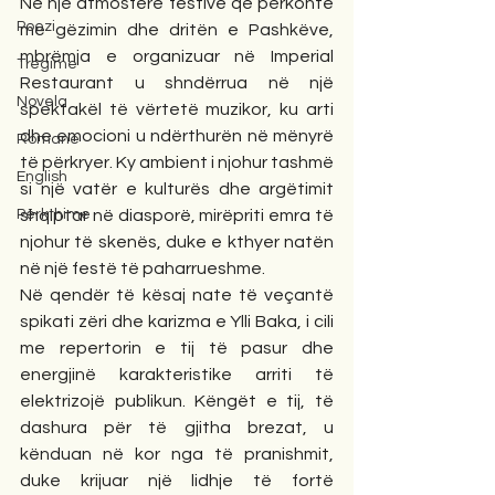
Në një atmosferë festive që përkonte 
Poezi
me gëzimin dhe dritën e Pashkëve, 
mbrëmja e organizuar në Imperial 
Tregime
Restaurant u shndërrua në një 
Novela
spektakël të vërtetë muzikor, ku arti 
dhe emocioni u ndërthurën në mënyrë 
Romane
të përkryer. Ky ambient i njohur tashmë 
English
si një vatër e kulturës dhe argëtimit 
Përkthime
shqiptar në diasporë, mirëpriti emra të 
njohur të skenës, duke e kthyer natën 
në një festë të paharrueshme.
Në qendër të kësaj nate të veçantë 
spikati zëri dhe karizma e Ylli Baka, i cili 
me repertorin e tij të pasur dhe 
energjinë karakteristike arriti të 
elektrizojë publikun. Këngët e tij, të 
dashura për të gjitha brezat, u 
kënduan në kor nga të pranishmit, 
duke krijuar një lidhje të fortë 