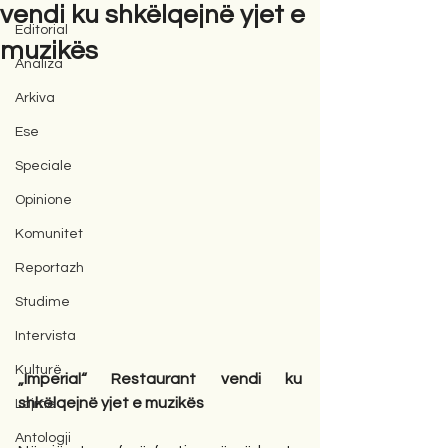
vendi ku shkëlqejnë yjet e
Editorial
muzikës
Analiza
Arkiva
Ese
Speciale
Opinione
Komunitet
Reportazh
Studime
Intervista
Kulturë
„Imperial“ Restaurant vendi ku 
shkëlqejnë yjet e muzikës
Lajme
Antologji