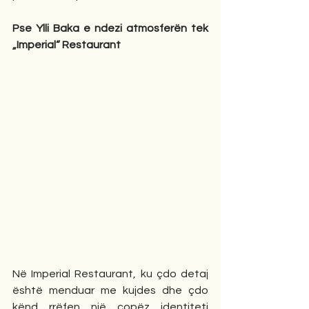
Pse Ylli Baka e ndezi atmosferën tek 
„Imperial“ Restaurant
Në Imperial Restaurant, ku çdo detaj 
është menduar me kujdes dhe çdo 
kënd rrëfen një copëz identiteti 