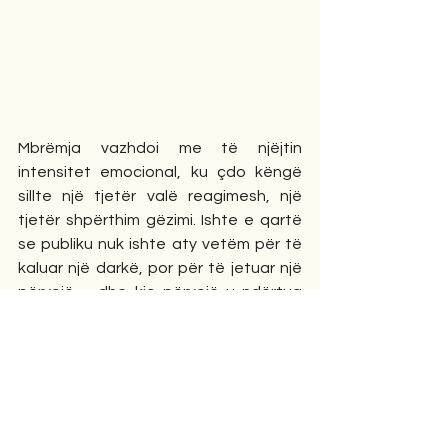
Mbrëmja vazhdoi me të njëjtin 
intensitet emocional, ku çdo këngë 
sillte një tjetër valë reagimesh, një 
tjetër shpërthim gëzimi. Ishte e qartë 
se publiku nuk ishte aty vetëm për të 
kaluar një darkë, por për të jetuar një 
përvojë – dhe kjo përvojë u ndërtua 
me mjeshtëri, si nga artisti në skenë, 
ashtu edhe nga koncepti i hapësirës 
që e rrethonte.
Në fund, ajo që mbeti nuk ishte vetëm 
kujtimi i një performance të bukur, por 
ndjesia e një mbrëmjeje të plotë, ku 