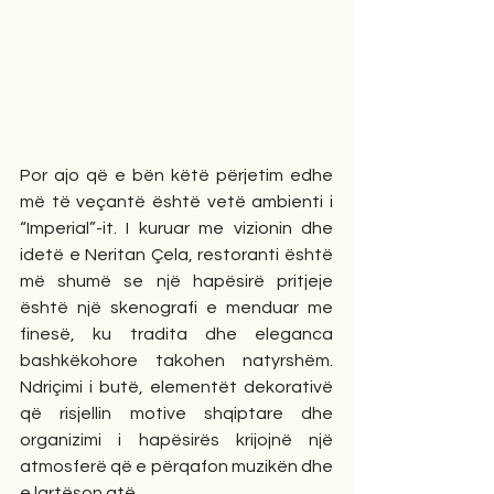
Por ajo që e bën këtë përjetim edhe 
më të veçantë është vetë ambienti i 
“Imperial”-it. I kuruar me vizionin dhe 
idetë e Neritan Çela, restoranti është 
më shumë se një hapësirë pritjeje 
është një skenografi e menduar me 
finesë, ku tradita dhe eleganca 
bashkëkohore takohen natyrshëm. 
Ndriçimi i butë, elementët dekorativë 
që risjellin motive shqiptare dhe 
organizimi i hapësirës krijojnë një 
atmosferë që e përqafon muzikën dhe 
e lartëson atë.