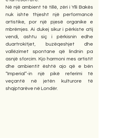
Në një ambient të tillë, zëri i Ylli Bakës 
nuk ishte thjesht një performancë 
artistike, por një pjesë organike e 
mbrëmjes. Ai dukej sikur i përkiste atij 
vendi, ashtu siç i përkisnin edhe 
duartrokitjet, buzëqeshjet dhe 
vallëzimet spontane që lindnin pa 
asnjë sforcim. Kjo harmoni mes artistit 
dhe ambientit është ajo që e bën 
“Imperial”-in një pikë referimi të 
veçantë në jetën kulturore të 
shqiptarëve në Londër.