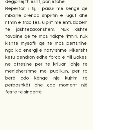
dëgjohej thjesht, por jetohej.
Repertori i tij, i pasur me këngë që 
mbajnë brenda shpirtin e jugut dhe 
ritmin e traditës, u prit me entuziazëm 
të jashtëzakonshëm. Nuk kishte 
tavolinë që të mos ndiqte ritmin, nuk 
kishte mysafir që të mos përfshihej 
nga kjo energji e natyrshme. Pikërisht 
këtu qëndron edhe forca e Ylli Bakës: 
në aftësinë për të krijuar lidhje të 
menjëhershme me publikun, për ta 
bërë çdo këngë një kujtim të 
përbashkët dhe çdo moment një 
festë të sinqertë.