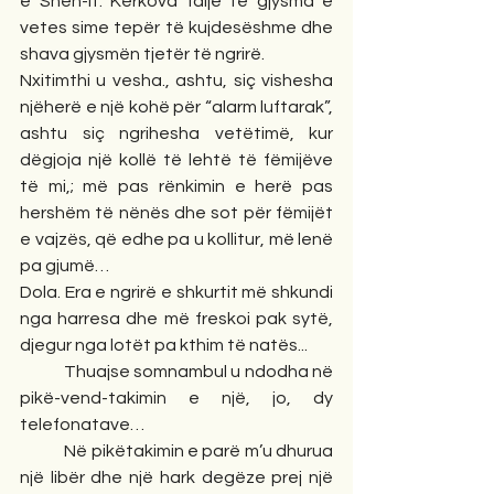
e Shën-it. Kërkova falje te gjysma e 
vetes sime tepër të kujdesëshme dhe 
shava gjysmën tjetër të ngrirë.
Nxitimthi u vesha., ashtu, siç vishesha 
njëherë e një kohë për “alarm luftarak”, 
ashtu siç ngrihesha vetëtimë, kur 
dëgjoja një kollë të lehtë të fëmijëve 
të mi,; më pas rënkimin e herë pas 
hershëm të nënës dhe sot për fëmijët 
e vajzës, që edhe pa u kollitur, më lenë 
pa gjumë…
Dola. Era e ngrirë e shkurtit më shkundi 
nga harresa dhe më freskoi pak sytë, 
djegur nga lotët pa kthim të natës...
            Thuajse somnambul u ndodha në 
pikë-vend-takimin e një, jo, dy 
telefonatave…
            Në pikëtakimin e parë m’u dhurua 
një libër dhe një hark degëze prej një 