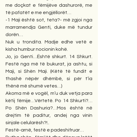
me doçkat e fëmijëve dashurorë, me 
të pafatët e me engjëllorët…
-1 Maji është sot, teta?- më zgjoi nga 
marramendja Genti, duke më tundur 
dorën…
Nuk u trondita. Madje edhe vetë e 
kisha humbur nocionin kohë.
Jo, jo Genti…Është shkurt. 14 Shkurt. 
Festë nga më të bukurat, ja ashtu, si 
Maji, si Shën Maji. (Këtë të fundit e 
thashë nëpër dhëmbë, si për t’ia 
thënë më shumë vetes…)
Akoma më e vogël, m’u duk vetja para 
këtij fëmije…Vërtetë. Po 14 Shkurti?… 
Po Shën Dashuria?…Mos është në 
drejtim të paditur, andej nga vinin 
sinjale celularësh?!..
Festë-arnë, festë e padeshifruar…