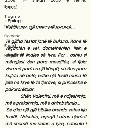
2008, 14 shkurt 2008 e hënë, 
Poezi
04:05)                      
Tregime
- Epilog -
Novela
E BUKURA QË VRET MË SHUMË…
Romane
Të gjitha festat janë të bukura. Kanë të 
English
veçantën e vet, domethënien, tisin e 
virgjër të lindjes së tyre. Por , ashtu si 
Përkthime
mëngjesi vjen para mesditës, si fjala 
vjen më parë se një këngë, si nëna para 
kujtdo në botë, edhe një festë mund të 
jetë në krye të të tjerave, si princeshë e 
pakurorëzuar.
            Shën Valentini, më e ndjeshmja, 
më e prekshmja, më e dhimbshmja…
 Se ç’ka një gjë biblike brenda vetes kjo 
festë!  Ndoshta, ngaqë i afron njerëzit 
më shumë me veten e tyre, ndoshta i 