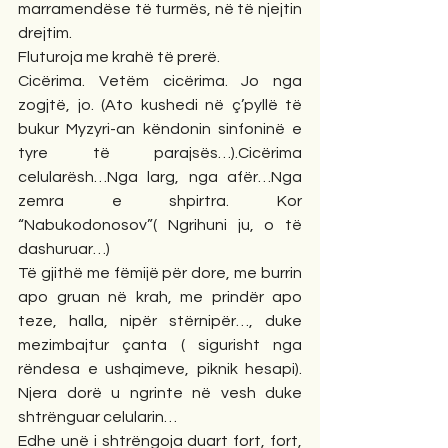
marramendëse të turmës, në të njejtin 
drejtim.
Fluturoja me krahë të prerë.
Cicërima. Vetëm cicërima. Jo nga 
zogjtë, jo. (Ato kushedi në ç’pyllë të 
bukur Myzyri-an këndonin sinfoninë e 
tyre të parajsës…).Cicërima 
celularësh…Nga larg, nga afër…Nga 
zemra e shpirtra. Kor 
“Nabukodonosov”( Ngrihuni ju, o të 
dashuruar…)
Të gjithë me fëmijë për dore, me burrin 
apo gruan në krah, me prindër apo 
teze, halla, nipër stërnipër…, duke 
mezimbajtur çanta ( sigurisht nga 
rëndesa e ushqimeve, piknik hesapi). 
Njera dorë u ngrinte në vesh duke 
shtrënguar celularin…
Edhe unë i shtrëngoja duart fort, fort, 