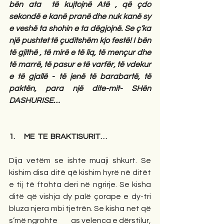
bën ata  të kujtojnë Atë , që çdo 
sekondë e kanë pranë dhe nuk kanë sy 
e veshë ta shohin e ta dëgjojnë. Se ç’ka 
një pushtet të çuditshëm kjo festë! I bën 
të gjithë , të mirë e të liq, të mençur dhe 
të marrë, të pasur e të varfër, të vdekur 
e të gjallë - të jenë të barabartë, të 
paktën, para një dite-mit- SHën 
DASHURISE…
1.      ME  TE  BRAKTISURIT…
Dija vetëm se ishte muaji shkurt. Se 
kishim disa ditë që kishim hyrë në ditët 
e tij të ftohta deri në ngrirje. Se kisha 
ditë që vishja dy palë çorape e dy-tri 
bluza njera mbi tjetrën. Se kisha net që 
s’më ngrohte         as velenca e dërstilur, 