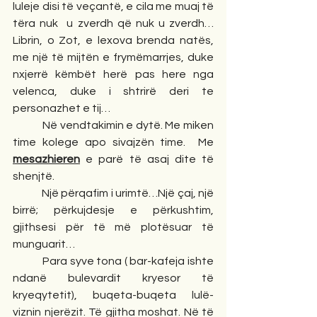
luleje disi të veçantë, e cila me muaj të 
tëra nuk  u zverdh që nuk u zverdh…
Librin, o Zot, e lexova brenda natës, 
me një të mijtën e frymëmarrjes, duke 
nxjerrë këmbët herë pas here nga 
velenca, duke i shtrirë deri te 
personazhet e tij…
            Në vendtakimin e dytë. Me miken 
time kolege apo sivajzën time.  Me 
mesazhieren
 e parë të asaj dite të 
shenjtë.
            Një përqafim i urimtë…Një çaj, një 
birrë; përkujdesje e përkushtim, 
gjithsesi për të më plotësuar të 
munguarit…
            Para syve tona ( bar-kafeja ishte 
ndanë bulevardit kryesor të 
kryeqytetit), buqeta-buqeta lulë-
viznin njerëzit. Të gjitha moshat. Në të 