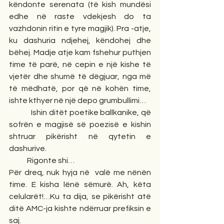
këndonte serenata (të kish mundësi 
edhe në raste vdekjesh do ta 
vazhdonin ritin e tyre magjik). Pra -atje, 
ku dashuria ndjehej, këndohej dhe 
bëhej. Madje atje kam fshehur puthjen 
time të parë, në cepin e një kishe të 
vjetër dhe shumë të dëgjuar, nga më 
të mëdhatë, por që në kohën time, 
ishte kthyer në një depo grumbullimi…
            Ishin ditët poetike ballkanike, që 
sofrën e magjisë së poezisë e kishin 
shtruar pikërisht në qytetin e 
dashurive.
            Rigonte shi…
Për dreq, nuk hyja në  valë me nënën 
time. E kisha lënë sëmurë. Ah, këta 
celularët!…Ku ta dija, se pikërisht atë 
ditë AMC-ja kishte ndërruar prefiksin e 
saj.