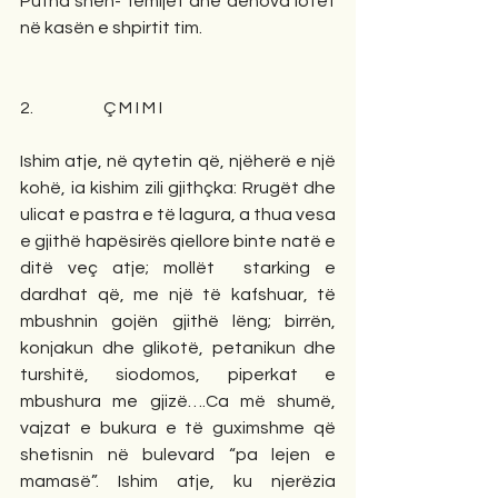
Putha shën- fëmijët dhe dënova lotët 
në kasën e shpirtit tim.
2.                     Ç M I M I
Ishim atje, në qytetin që, njëherë e një 
kohë, ia kishim zili gjithçka: Rrugët dhe 
ulicat e pastra e të lagura, a thua vesa 
e gjithë hapësirës qiellore binte natë e 
ditë veç atje; mollët  starking e 
dardhat që, me një të kafshuar, të 
mbushnin gojën gjithë lëng; birrën, 
konjakun dhe glikotë, petanikun dhe 
turshitë, siodomos, piperkat e 
mbushura me gjizë….Ca më shumë, 
vajzat e bukura e të guximshme që 
shetisnin në bulevard “pa lejen e 
mamasë”. Ishim atje, ku njerëzia 