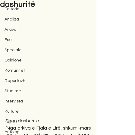
dashuritë
Editorial
Analiza
Arkiva
Ese
Speciale
Opinione
Komunitet
Reportazh
Studime
Intervista
Kulturë
Shën dashuritë
Lajme
(Nga arkiva e Fjala e Lirë, shkurt -mars 
Antologji