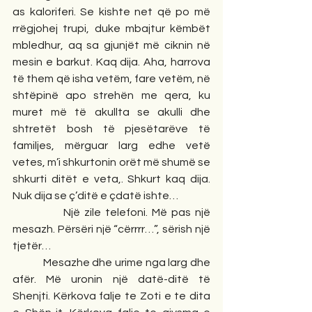
as kaloriferi. Se kishte net që po më 
rrëgjohej trupi, duke mbajtur këmbët 
mbledhur, aq sa gjunjët më ciknin në 
mesin e barkut. Kaq dija. Aha, harrova 
të them që isha vetëm, fare vetëm, në 
shtëpinë apo strehën me qera, ku 
muret më të akullta se akulli dhe 
shtretët bosh të pjesëtarëve të 
familjes, mërguar larg edhe vetë 
vetes, m’i shkurtonin orët më shumë se 
shkurti ditët e veta,. Shkurt kaq dija. 
Nuk dija se ç’ditë e çdatë ishte…
            Një zile telefoni. Më pas një 
mesazh. Përsëri një “cërrrr…”, sërish një 
tjetër…
            Mesazhe dhe urime nga larg dhe 
afër. Më uronin një datë-ditë të 
Shenjti. Kërkova falje te Zoti e te dita 