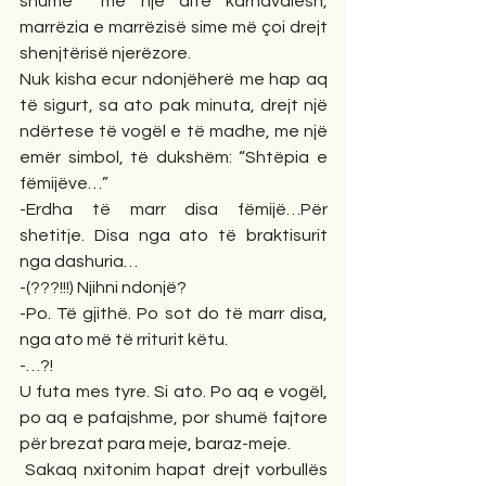
shumë  me një ditë karnavalesh, 
marrëzia e marrëzisë sime më çoi drejt 
shenjtërisë njerëzore.
Nuk kisha ecur ndonjëherë me hap aq 
të sigurt, sa ato pak minuta, drejt një 
ndërtese të vogël e të madhe, me një 
emër simbol, të dukshëm: “Shtëpia e 
fëmijëve…”
-Erdha të marr disa fëmijë…Për 
shetitje. Disa nga ato të braktisurit 
nga dashuria…
-(???!!!) Njihni ndonjë?
-Po. Të gjithë. Po sot do të marr disa, 
nga ato më të rriturit këtu.
-…?!
U futa mes tyre. Si ato. Po aq e vogël, 
po aq e pafajshme, por shumë fajtore 
për brezat para meje, baraz-meje.
 Sakaq nxitonim hapat drejt vorbullës 