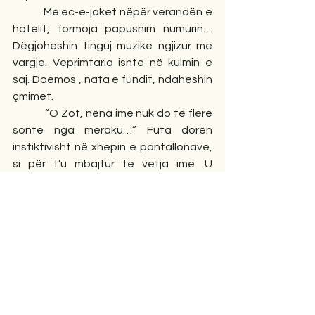
            Me ec-e-jaket nëpër verandën e 
hotelit, formoja papushim numurin…
Dëgjoheshin tinguj muzike ngjizur me 
vargje. Veprimtaria ishte në kulmin e 
saj. Doemos , nata e fundit, ndaheshin 
çmimet.
            “O Zot, nëna ime nuk do të flerë 
sonte nga meraku…” Futa dorën 
instiktivisht në xhepin e pantallonave, 
si për t’u mbajtur te vetja ime. U 
kujtova që isha akoma me xhinse. Eh, 
punë e madhe, vetëm të flas në 
telefon! Ndeza një cigare dhe nxirrja 
tymin duke ngritur fytyrën lart. 
Asnjëherë nuk më kishte përkëdhelur 
aq mrekullisht shiu…
-Ç’bën këtu, eja shpejt brenda! Të doli 
emri…