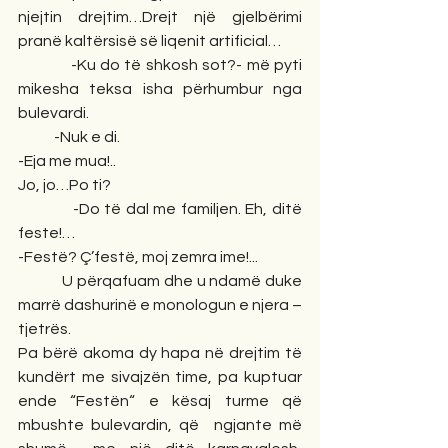
njejtin drejtim…Drejt një gjelbërimi 
pranë kaltërsisë së liqenit artificial…
            -Ku do të shkosh sot?- më pyti 
mikesha teksa isha përhumbur nga 
bulevardi.
            -Nuk e di.
-Eja me mua!..
Jo, jo…Po ti?
            -Do të dal me familjen. Eh, ditë 
feste!…
-Festë? Ç’festë, moj zemra ime!...
            U përqafuam dhe u ndamë duke 
marrë dashurinë e monologun e njera – 
tjetrës.
Pa bërë akoma dy hapa në drejtim të 
kundërt me sivajzën time, pa kuptuar 
ende “Festën“ e kësaj turme që 
mbushte bulevardin, që  ngjante më 