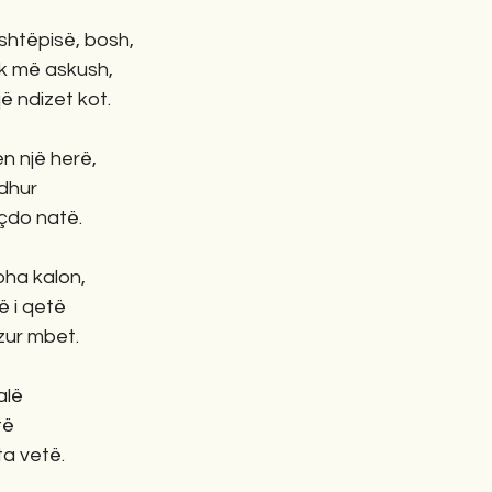
 shtëpisë, bosh,
rek më askush,
që ndizet kot.
n një herë,
dhur
çdo natë.
ha kalon,
më i qetë
zur mbet.
alë
të
ta vetë.