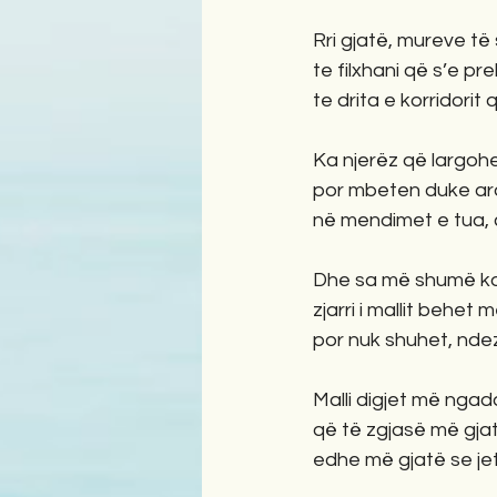
Rri gjatë, mureve të
te filxhani që s’e p
te drita e korridorit 
Ka njerëz që largohe
por mbeten duke ar
në mendimet e tua, 
Dhe sa më shumë ko
zjarri i mallit behet 
por nuk shuhet, nde
Malli digjet më ngad
që të zgjasë më gja
edhe më gjatë se je