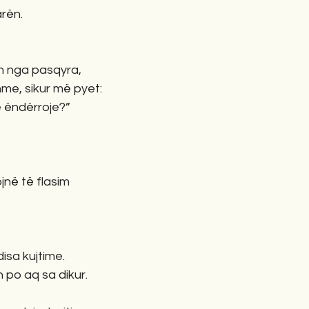
rën.
 nga pasqyra,
me, sikur më pyet:
që ëndërroje?”
jnë të flasim
isa kujtime.
po aq sa dikur.