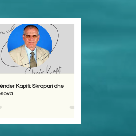
ënder Kapiti: Skrapari dhe
sova