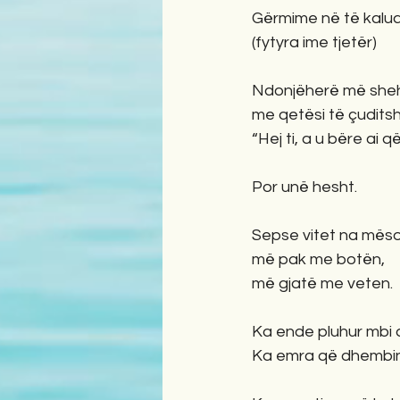
Gërmime në të kalua
(fytyra ime tjetër)
Ndonjëherë më sheh
me qetësi të çuditsh
“Hej ti, a u bëre ai 
Por unë hesht.
Sepse vitet na mëso
më pak me botën,
më gjatë me veten.
Ka ende pluhur mbi d
Ka emra që dhembin 