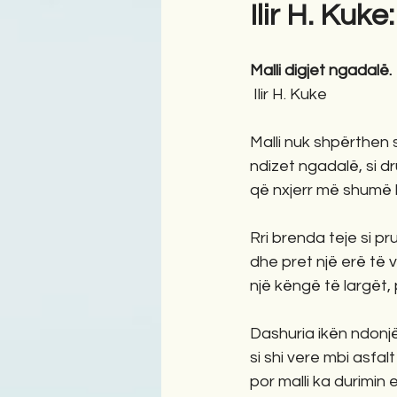
Ilir H. Kuke
Antologji
Poezi
Tre
Malli digjet ngadalë.
 Ilir H. Kuke
Malli nuk shpërthen s
ndizet ngadalë, si dr
që nxjerr më shumë k
Rri brenda teje si pr
dhe pret një erë të 
një këngë të largët, 
Dashuria ikën ndonjë
si shi vere mbi asfalt
por malli ka durimin e