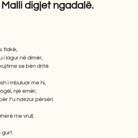
: Malli digjet ngadalë.
gime
Novela
Romane
English
Përkth
i flakë,
u i lagur në dimër,
ujtime se bën dritë.
ush i mbuluar me hi,
vogël, një emër,
për t’u ndezur përsëri.
herë me vrull,
 gurt.