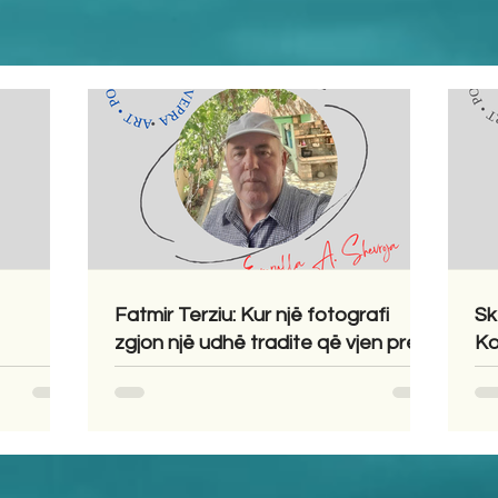
Fatmir Terziu: Kur një fotografi
Sk
zgjon një udhë tradite që vjen prej
Ko
shekujsh në vendlindje