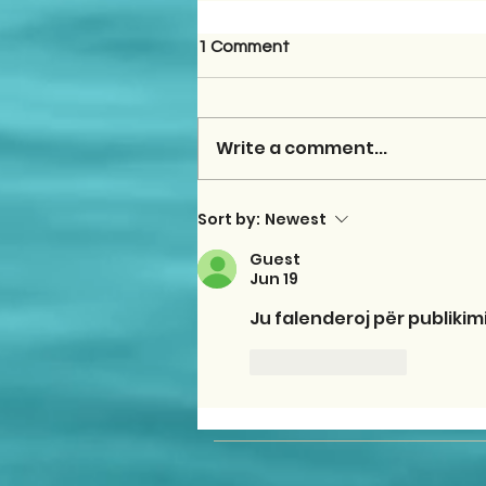
1 Comment
Write a comment...
Sort by:
Newest
Guest
Jun 19
Ju falenderoj për publikim
Like
Reply