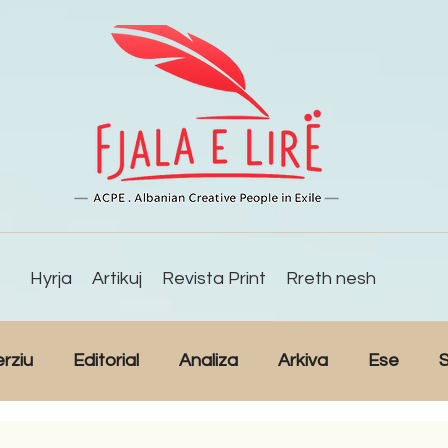
Hyrja
Artikuj
Revista Print
Rreth nesh
erziu
Editorial
Analiza
Arkiva
Ese
S
Reportazh
Studime
Intervista
Kulturë