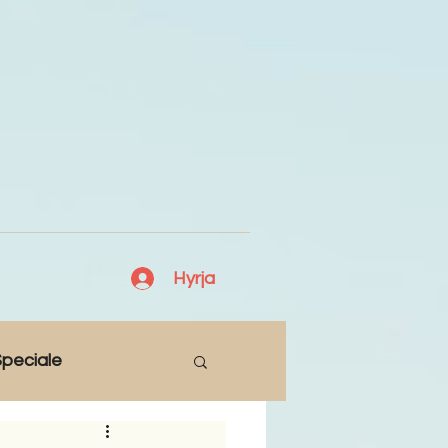
Hyrja
peciale
Lajme