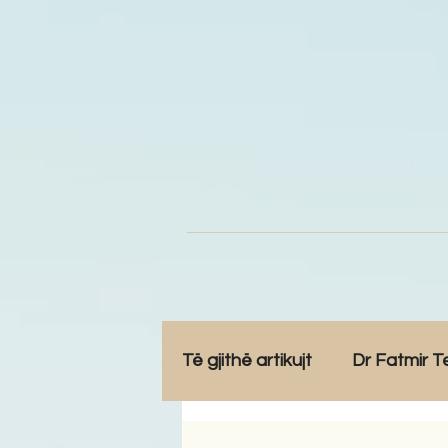
Të gjithë artikujt
Dr Fatmir T
Opinione
Komunitet