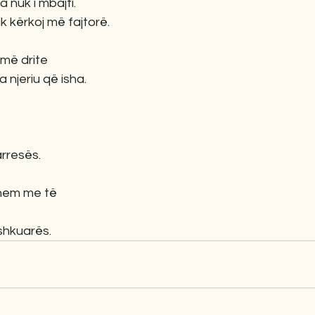
 nuk i mbajti.
 kërkoj më fajtorë.
imë drite
njeriu që isha.
rresës.
ohem me të
 shkuarës.