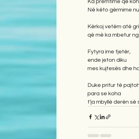
Ka premtime që koha
Në këto gërmime nuk
Kërkoj vetëm atë gr
që më ka mbetur nga 
Fytyra ime tjetër,
ende jeton diku
mes kujtesës dhe ha
Duke pritur të pajt
para se koha
t'ja mbyllë derën së