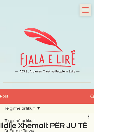
Post
Të gjithë artikujt
Të gjithë artikujt
Ildije Xhemali: PËR JU TË
Dr Fatmir Terziu