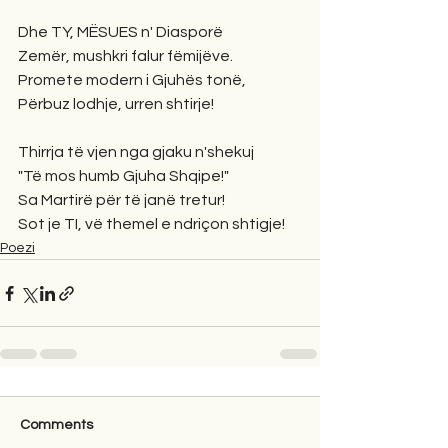
Dhe TY, MËSUES n' Diasporë
Zemër, mushkri falur fëmijëve.
Promete modern i Gjuhës tonë,
Përbuz lodhje, urren shtirje!
Thirrja të vjen nga gjaku n'shekuj
"Të mos humb Gjuha Shqipe!"
Sa Martirë për të janë tretur!
Sot je TI, vë themel e ndriçon shtigje!
Poezi
Comments