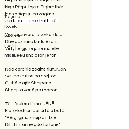
Hiqni mëndjen o shqiptarë
Nga Përputhje e Bigbrathër
Poezi
Mos ndiqni ju ca zagarë
Tregime
Ju 
duan: bosh e trutharë.
Novela
Vjen pranvera, s'kërkon leje
Romane
Dhe dashuria kur lulëzon.
English
Virtyt e gjuhë janë mbjellë
Viseve ku shqiptari jeton.
Përkthime
Nga çerdhja zogjtë fluturuan
Se i pazoti ne na drejton.
Gjuhë e ajër Shqipërie
Shpejt a vonë po i harron.
Të përulem t'i moj NËNË
E stërlodhur, por urtë e butë:
"Përgjigjmu shqip bir, bijë
Dil fitimtar në çdo furtunë."