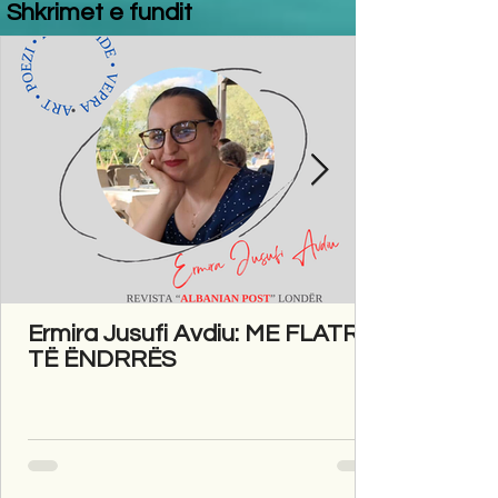
Shkrimet e fundit
Ermira Jusufi Avdiu: ME FLATRA
TË ËNDRRËS