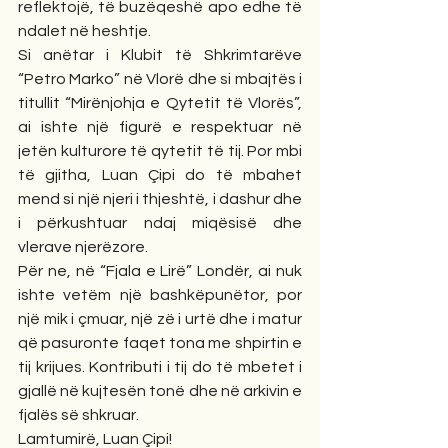
reflektojë, të buzëqeshë apo edhe të 
ndalet në heshtje.
Si anëtar i Klubit të Shkrimtarëve 
“Petro Marko” në Vlorë dhe si mbajtës i 
titullit “Mirënjohja e Qytetit të Vlorës”, 
ai ishte një figurë e respektuar në 
jetën kulturore të qytetit të tij. Por mbi 
të gjitha, Luan Çipi do të mbahet 
mend si një njeri i thjeshtë, i dashur dhe 
i përkushtuar ndaj miqësisë dhe 
vlerave njerëzore.
Për ne, në “Fjala e Lirë” Londër, ai nuk 
ishte vetëm një bashkëpunëtor, por 
një mik i çmuar, një zë i urtë dhe i matur 
që pasuronte faqet tona me shpirtin e 
tij krijues. Kontributi i tij do të mbetet i 
gjallë në kujtesën tonë dhe në arkivin e 
fjalës së shkruar.
Lamtumirë, Luan Çipi!