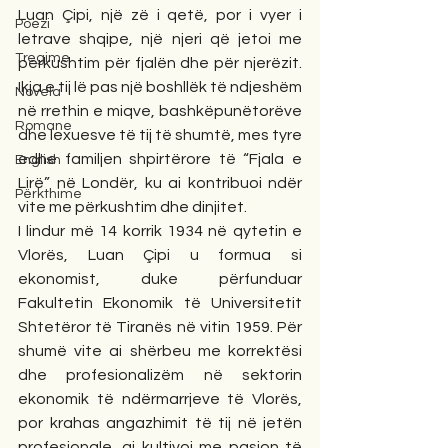
Luan Çipi, një zë i qetë, por i vyer i 
Poezi
letrave shqipe, një njeri që jetoi me 
Tregime
përkushtim për fjalën dhe për njerëzit. 
Ikja e tij lë pas një boshllëk të ndjeshëm 
Novela
në rrethin e miqve, bashkëpunëtorëve 
Romane
dhe lexuesve të tij të shumtë, mes tyre 
edhe familjen shpirtërore të “Fjala e 
English
Lirë” në Londër, ku ai kontribuoi ndër 
Përkthime
vite me përkushtim dhe dinjitet.
I lindur më 14 korrik 1934 në qytetin e 
Vlorës, Luan Çipi u formua si 
ekonomist, duke përfunduar 
Fakultetin Ekonomik të Universitetit 
Shtetëror të Tiranës në vitin 1959. Për 
shumë vite ai shërbeu me korrektësi 
dhe profesionalizëm në sektorin 
ekonomik të ndërmarrjeve të Vlorës, 
por krahas angazhimit të tij në jetën 
profesionale, ai kultivoi me pasion të 