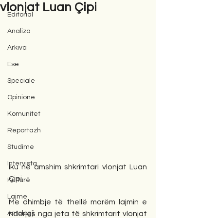
vlonjat Luan Çipi
Editorial
Analiza
Arkiva
Ese
Speciale
Opinione
Komunitet
Reportazh
Studime
Intervista
Iku në amshim shkrimtari vlonjat Luan 
Çipi
Kulturë
Lajme
Me dhimbje të thellë morëm lajmin e 
Antologji
ndarjes nga jeta të shkrimtarit vlonjat 