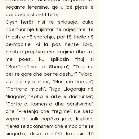
veçantë letërsinë, që u bë pjesë e 
pandarë e shpirtit të tij.
Qysh herët nisi të shkruajë, duke 
ndërtuar një krijimtari të ndjeshme, të 
thjeshtë në shprehje, por të thellë në 
përmbajtje. Ai la pas nëntë libra, 
gjashtë prej tyre me tregime dhe tre 
me poezi, ku spikasin tituj si 
“Marrëdhënie të Shenjta”, “Tregime 
për të qarë dhe për të qeshur”, “Vlora, 
diell në sytë e mi”, “Mos më harroni”, 
“Portrete miqsh”, “Nga Llogoraja në 
Niagarë”, “Koha e artë e dashurisë”, 
“Portrete, komente dhe përshkrime” 
dhe “Rrëfenja dhe tregime”. Në këto 
vepra ai solli copëza jete, kujtime, 
njerëz të zakonshëm dhe emocione të 
sinqerta, duke e bërë lexuesin të 