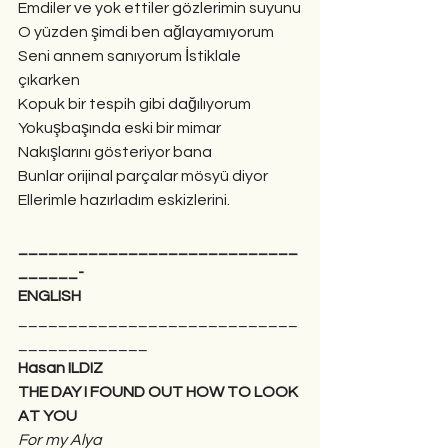
Emdiler ve yok ettiler gözlerimin suyunu
O yüzden şimdi ben ağlayamıyorum
Seni annem sanıyorum İstiklale 
çıkarken
Kopuk bir tespih gibi dağılıyorum
Yokuşbaşında eski bir mimar
Nakışlarını gösteriyor bana
Bunlar orijinal parçalar mösyü diyor
Ellerimle hazırladım eskizlerini.
____________________________
______-
ENGLISH
____________________________
_____________
Hasan ILDIZ
THE DAY I FOUND OUT HOW TO LOOK 
AT YOU
For my Alya