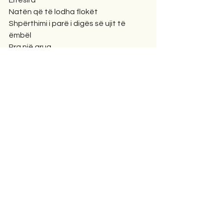
Errësira
Natën që të lodha flokët
Shpërthimi i parë i digës së ujit të 
ëmbël
Pra një grua
Bota tjetër ku përqafoj dhe fle
Është qumësht që ende nuk është 
fermentuar.
Errësira,
Hapat e mi janë drejt vetes
Gjurmët e mia të egra
E godita zemrën në zemër.
Adresa e parë që kërkoj është 
dashuria
Më dëbuan me gurë.
Errësira mund të jetë edhe uji i parë
U mbyta duke kaluar.