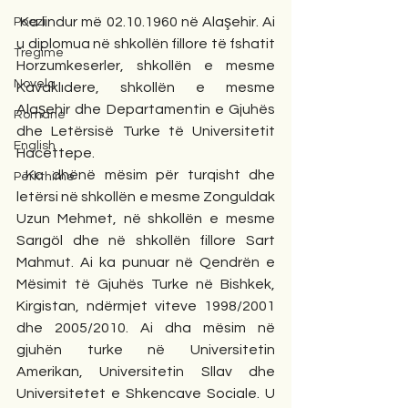
 Ka lindur më 02.10.1960 në Alaşehir. Ai 
Poezi
u diplomua në shkollën fillore të fshatit 
Tregime
Horzumkeserler, shkollën e mesme 
Novela
Kavaklıdere, shkollën e mesme 
Alaşehir dhe Departamentin e Gjuhës 
Romane
dhe Letërsisë Turke të Universitetit 
English
Hacettepe.
 Ka dhënë mësim për turqisht dhe 
Përkthime
letërsi në shkollën e mesme Zonguldak 
Uzun Mehmet, në shkollën e mesme 
Sarıgöl dhe në shkollën fillore Sart 
Mahmut. Ai ka punuar në Qendrën e 
Mësimit të Gjuhës Turke në Bishkek, 
Kirgistan, ndërmjet viteve 1998/2001 
dhe 2005/2010. Ai dha mësim në 
gjuhën turke në Universitetin 
Amerikan, Universitetin Sllav dhe 
Universitetet e Shkencave Sociale. U 