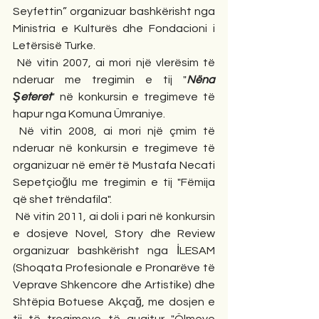
Seyfettin” organizuar bashkërisht nga 
Ministria e Kulturës dhe Fondacioni i 
Letërsisë Turke.
 Në vitin 2007, ai mori një vlerësim të 
nderuar me tregimin e tij "
Nëna 
Şeteret
" në konkursin e tregimeve të 
hapur nga Komuna Ümraniye.
 Në vitin 2008, ai mori një çmim të 
nderuar në konkursin e tregimeve të 
organizuar në emër të Mustafa Necati 
Sepetçioğlu me tregimin e tij "Fëmija 
që shet trëndafila".
 Në vitin 2011, ai doli i pari në konkursin 
e dosjeve Novel, Story dhe Review 
organizuar bashkërisht nga İLESAM 
(Shoqata Profesionale e Pronarëve të 
Veprave Shkencore dhe Artistike) dhe 
Shtëpia Botuese Akçağ, me dosjen e 