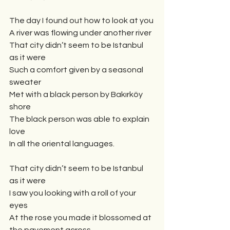
The day I found out how to look at you
A river was flowing under another river
That city didn’t seem to be Istanbul 
as it were
Such a comfort given by a seasonal 
sweater
Met with a black person by Bakırköy 
shore
The black person was able to explain 
love
In all the oriental languages.
That city didn’t seem to be Istanbul 
as it were
I saw you looking with a roll of your 
eyes
At the rose you made it blossomed at 