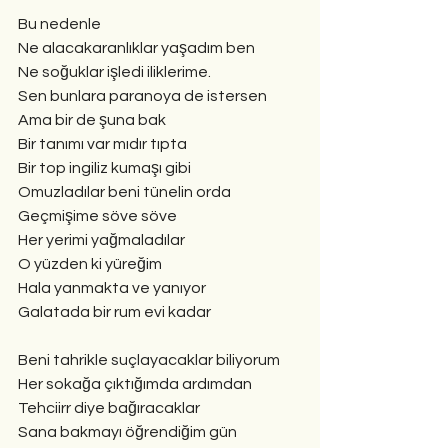
Bu nedenle
Ne alacakaranlıklar yaşadım ben
Ne soğuklar işledi iliklerime.
Sen bunlara paranoya de istersen
Ama bir de şuna bak
Bir tanımı var mıdır tıpta
Bir top ingiliz kumaşı gibi
Omuzladılar beni tünelin orda
Geçmişime söve söve
Her yerimi yağmaladılar
O yüzden ki yüreğim
Hala yanmakta ve yanıyor
Galatada bir rum evi kadar
Beni tahrikle suçlayacaklar biliyorum
Her sokağa çıktığımda ardımdan
Tehciirr diye bağıracaklar
Sana bakmayı öğrendiğim gün