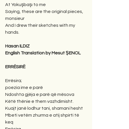
At Yokuşbaşı to me
Saying, these are the original pieces, 
monsieur
And I drew their sketches with my 
hands.
Hasan ILDIZ
English Translation by Mesut ŞENOL
ERRËSIRË
Errësira;
poezia ime e parë
Ndoshta gjëja e parë që mësova
Këtë thënie e them vazhdimisht.
Kuajt janë lodhur tani, shamani hesht
Mbeti vetëm zhurma e atij shpirti të 
keq