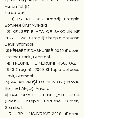
tij të tregimeve të quajtur "Ölmeye 
Vatan Yahşi".
Ka botuar:
  1) PYETJE–1997 (Poezi): Shtëpia 
Botuese Ürün/Ankara
 2) KENGET E ATA QE SHKONIN NE 
MESITE-2009 (Poezi) Shtepia botuese 
Devir, Stamboll
 3) KËNGËT E DASHURISË-2012 (Poezi)- 
Botimet Yankı, Stamboll
 4) TREGIMET E MËRGIMIT-KAUKAZIT 
1943 (Tregim)- 2009 Shtëpia botuese 
Devir, Stamboll.
 5) VATAN YAHŞİ TO DIE-2012 (Histori)- 
Botimet Akçağ, Ankara.
6) DASHURIA FILLET NË QYTET-2014 
(Poezi)- Shtëpia Botuese Siirden, 
Stamboll.
  7) LIBRI I NGJYRAVE-2018- (Poezi)- 