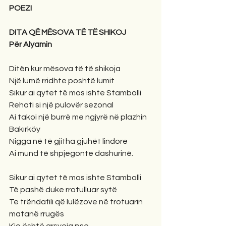
POEZI
DITA QË MËSOVA TË TË SHIKOJ
Për Alyamin
Ditën kur mësova të të shikoja
Një lumë rridhte poshtë lumit
Sikur ai qytet të mos ishte Stambolli
Rehati si një pulovër sezonal
Ai takoi një burrë me ngjyrë në plazhin 
Bakırköy
Nigga në të gjitha gjuhët lindore
Ai mund të shpjegonte dashurinë.
Sikur ai qytet të mos ishte Stambolli
Të pashë duke rrotulluar sytë
Te trëndafili që lulëzove në trotuarin 
matanë rrugës