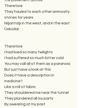
the pavement across
Therefore
They hauled to each other animosity 
stones for years
Nişantaşı in the west, and in the east 
Üsküdar.
Therefore
I had lived so many twilights
I had suffered so much bitter cold
You may call all of them as a paranoia
But just have a look at this
Does it have a description in 
medicine?
Like a roll of fabric
They shouldered me near the tunnel
They plundered all my parts
By swearing at my past