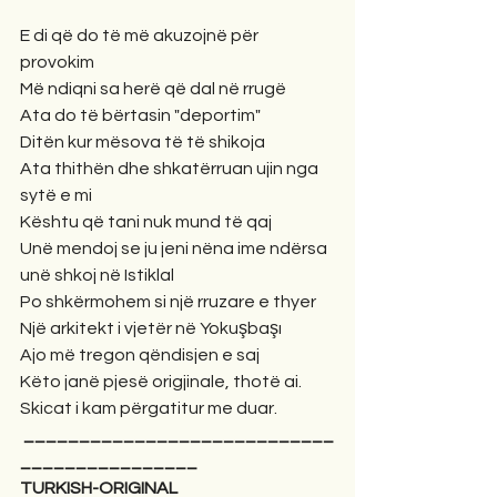
E di që do të më akuzojnë për 
provokim
Më ndiqni sa herë që dal në rrugë
Ata do të bërtasin "deportim"
Ditën kur mësova të të shikoja
Ata thithën dhe shkatërruan ujin nga 
sytë e mi
Kështu që tani nuk mund të qaj
Unë mendoj se ju jeni nëna ime ndërsa 
unë shkoj në Istiklal
Po shkërmohem si një rruzare e thyer
Një arkitekt i vjetër në Yokuşbaşı
Ajo më tregon qëndisjen e saj
Këto janë pjesë origjinale, thotë ai.
Skicat i kam përgatitur me duar.
 ____________________________
________________
TURKISH-ORIGINAL