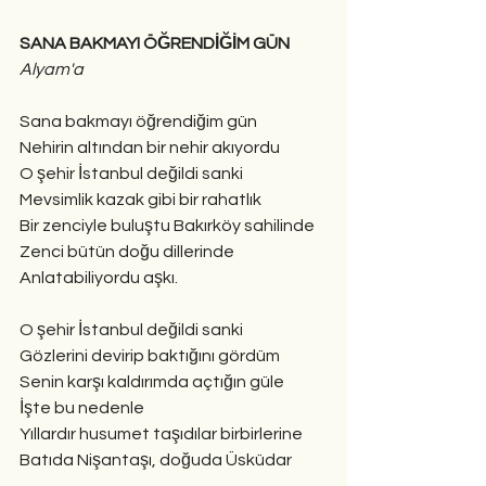
SANA BAKMAYI ÖĞRENDİĞİM GÜN
Alyam'a
Sana bakmayı öğrendiğim gün
Nehirin altından bir nehir akıyordu
O şehir İstanbul değildi sanki
Mevsimlik kazak gibi bir rahatlık
Bir zenciyle buluştu Bakırköy sahilinde
Zenci bütün doğu dillerinde
Anlatabiliyordu aşkı.
O şehir İstanbul değildi sanki
Gözlerini devirip baktığını gördüm
Senin karşı kaldırımda açtığın güle
İşte bu nedenle
Yıllardır husumet taşıdılar birbirlerine
Batıda Nişantaşı, doğuda Üsküdar