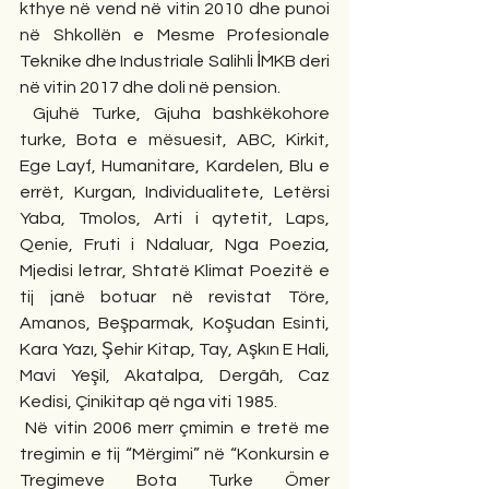
kthye në vend në vitin 2010 dhe punoi 
në Shkollën e Mesme Profesionale 
Teknike dhe Industriale Salihli İMKB deri 
në vitin 2017 dhe doli në pension.
 Gjuhë Turke, Gjuha bashkëkohore 
turke, Bota e mësuesit, ABC, Kirkit, 
Ege Layf, Humanitare, Kardelen, Blu e 
errët, Kurgan, Individualitete, Letërsi 
Yaba, Tmolos, Arti i qytetit, Laps, 
Qenie, Fruti i Ndaluar, Nga Poezia, 
Mjedisi letrar, Shtatë Klimat Poezitë e 
tij janë botuar në revistat Töre, 
Amanos, Beşparmak, Koşudan Esinti, 
Kara Yazı, Şehir Kitap, Tay, Aşkın E Hali, 
Mavi Yeşil, Akatalpa, Dergâh, Caz 
Kedisi, Çinikitap që nga viti 1985.
 Në vitin 2006 merr çmimin e tretë me 
tregimin e tij “Mërgimi” në “Konkursin e 
Tregimeve Bota Turke Ömer 