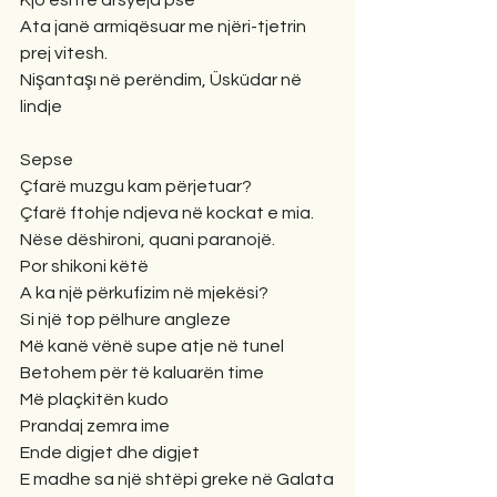
Kjo është arsyeja pse
Ata janë armiqësuar me njëri-tjetrin 
prej vitesh.
Nişantaşı në perëndim, Üsküdar në 
lindje
Sepse
Çfarë muzgu kam përjetuar?
Çfarë ftohje ndjeva në kockat e mia.
Nëse dëshironi, quani paranojë.
Por shikoni këtë
A ka një përkufizim në mjekësi?
Si një top pëlhure angleze
Më kanë vënë supe atje në tunel
Betohem për të kaluarën time
Më plaçkitën kudo
Prandaj zemra ime
Ende digjet dhe digjet
E madhe sa një shtëpi greke në Galata