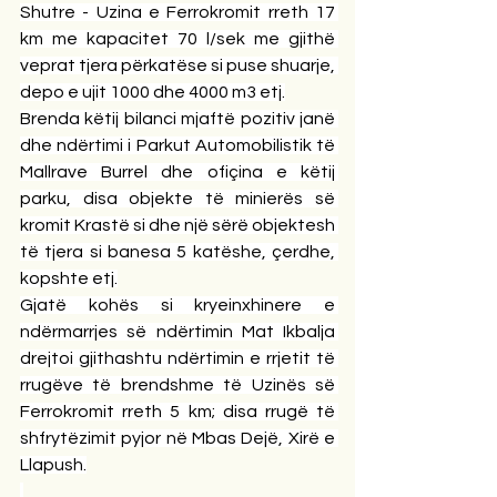
Shutre - Uzina e Ferrokromit rreth 17 
km me kapacitet 70 l/sek me gjithë 
veprat tjera përkatëse si puse shuarje, 
depo e ujit 1000 dhe 4000 m3 etj.
Brenda këtij bilanci mjaftë pozitiv janë 
dhe ndërtimi i Parkut Automobilistik të 
Mallrave Burrel dhe ofiçina e këtij 
parku, disa objekte të minierës së 
kromit Krastë si dhe një sërë objektesh 
të tjera si banesa 5 katëshe, çerdhe, 
kopshte etj.
Gjatë kohës si kryeinxhinere e 
ndërmarrjes së ndërtimin Mat Ikbalja 
drejtoi gjithashtu ndërtimin e rrjetit të 
rrugëve të brendshme të Uzinës së 
Ferrokromit rreth 5 km; disa rrugë të 
shfrytëzimit pyjor në Mbas Dejë, Xirë e 
Llapush.