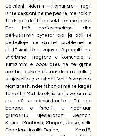
Seksioni i Ndërtim – Komunale - Tregti 
ishte seksioni më me pëshë, me ndikim 
të drejpërdrejtë në sektorët më jetikë. 
Por falë profesionalizmit dhe 
përkushtimit qytetar ajo ja doli të 
përballojë me dinjitet problemet e 
plotësimit të nevojave të popullit me 
shërbimet tregtare e komunale, si 
furnizimim e popullatës në të gjithë 
rrrethin, duke ndërtuar disa ujësjellsa, 
si ujësjellësin e fshatit Val të krahinës 
Martanesh, ndër fshatrat më të largët 
të rrethit Mat, ku ekzistonte vetëm një 
pus që e administronte njëri nga 
banorët e fshatit. U ndërtuan 
gjithashtu ujësjellasat: German, 
Karicë, Madhesh, Shopet, Urakë, shlli-
Shqefën-Urxallë-Derjan, Krastë, 