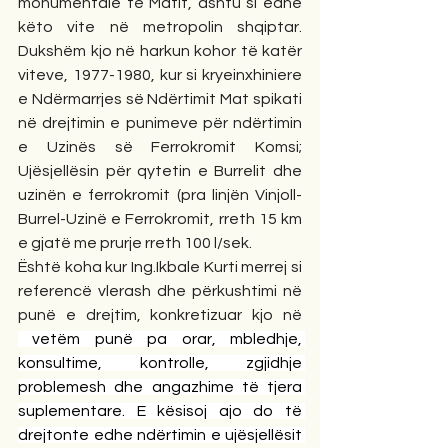
monumentale të Matit, ashtu si edhe 
këto vite në metropolin shqiptar. 
Dukshëm kjo në harkun kohor të katër 
viteve, 1977-1980, kur si kryeinxhiniere 
e Ndërmarrjes së Ndërtimit Mat spikati 
në drejtimin e punimeve për ndërtimin 
e Uzinës së Ferrokromit Komsi; 
Ujësjellësin për qytetin e Burrelit dhe 
uzinën e ferrokromit (pra linjën Vinjoll-
Burrel-Uzinë e Ferrokromit, rreth 15 km 
e gjatë me prurje rreth 100 l/sek.
Është koha kur Ing.Ikbale Kurti merrej si 
referencë vlerash dhe përkushtimi në 
punë e drejtim, konkretizuar kjo në 
 vetëm punë pa orar, mbledhje, 
konsultime, kontrolle, zgjidhje 
problemesh dhe angazhime të tjera 
suplementare. E kësisoj ajo do të 
drejtonte edhe ndërtimin e ujësjellësit 