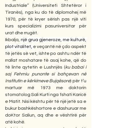
Industriale” (Universiteti Shtetëror i 
Tiranës), nga ku do të diplomohej më 
1970, për të kryer sërish pas një viti 
kurs specializimi pasuniversitar për 
urat dhe rrugët.
Ikbalja, 
një grua gjeneroze, me kulturë, 
plot vitalitet, 
e veçantë në çdo aspekt 
të jetës së vet, ishte po ashtu ndër të 
rrallat moshatare të asaj kohe, që do 
të linte qytetin e Lushnjës (
ku babai i 
saj Fehmiu punonte si bahçevan në 
Institutin e kërkimeve Bujqësore
) për t’u 
martuar më 1973 me doktorin 
stomatolog Sali Kurti nga fshati Karicë 
e Matit. Nisi kështu për të një jetë sa e 
bukur bashkëshortore e dashuruar me 
doKtor Saliun, aq dhe e vështirë për 
atë kohë.