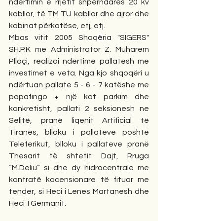
ndërtimin e rrjetit shpërndarës 20 kv 
kabllor, të TM TU kabllor dhe ajror dhe 
kabinat përkatëse, etj, etj.
Mbas vitit 2005 Shoq
ë
ria "SIGERS" 
SH.P.K me Administrator Z. Muharem 
Pllo
ç
i, realizoi ndërtime pallatesh me 
investimet e veta. Nga kjo shqoqëri u 
ndërtuan pallate 5 - 6 - 7 katëshe me 
papafingo + nj
ë
 kat parkim dhe 
konkretisht, pallati 2 seksionesh ne 
Selitë, pranë liqenit Artificial të 
Tiranës, blloku i pallateve poshtë 
Teleferikut, blloku i pallateve pranë 
Thesarit të shtetit Dajt, Rruga 
“M.Deliu” si dhe dy hidrocentrale me 
kontratë kocensionare të fituar me 
tender, si Heci i Lenes Martanesh dhe 
Heci  I Germanit.         