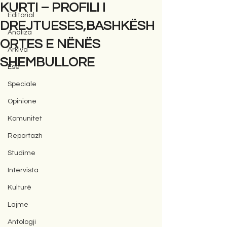
KURTI – PROFILI I
Editorial
DREJTUESES,BASHKËSH
Analiza
ORTES E NËNËS
Arkiva
SHEMBULLORE
Ese
Speciale
Opinione
Komunitet
Reportazh
Studime
Intervista
Kulturë
Lajme
Antologji