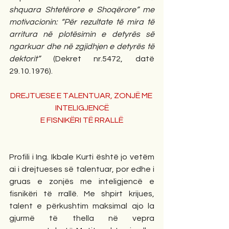
shquara Shtetërore e Shoqërore” me 
motivacionin: “Për rezultate të mira të 
arritura në plotësimin e detyrës së 
ngarkuar dhe në zgjidhjen e detyrës të 
dektorit” 
(Dekret nr.5472, datë 
29.10.1976).
DREJTUESE E TALENTUAR, ZONJË ME 
INTELIGJENCË
E FISNIKËRI TË RRALLË
Profili i Ing. Ikbale Kurti është jo vetëm 
ai i drejtueses së talentuar, por edhe i 
gruas e zonjës me inteligjencë e 
fisnikëri të rrallë. Me shpirt krijues, 
talent e përkushtim maksimal ajo la 
gjurmë të thella në vepra 