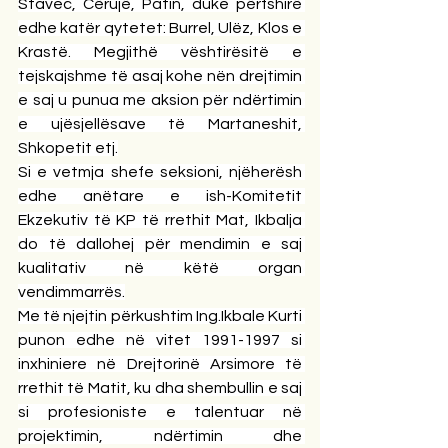
Stavec, Cërujë, Patin, duke përfshirë 
edhe katër qytetet: Burrel, Ulëz, Klos e 
Krastë. Megjithë vështirësitë e 
tejskajshme të asaj kohe nën drejtimin 
e saj u punua me aksion për ndërtimin 
e ujësjellësave të Martaneshit, 
Shkopetit etj.
Si e vetmja shefe seksioni, njëherësh 
edhe anëtare e ish-Komitetit 
Ekzekutiv të KP të rrethit Mat, Ikbalja 
do të dallohej për mendimin e saj 
kualitativ në këtë organ 
vendimmarrës.
Me të njejtin përkushtim Ing.Ikbale Kurti 
punon edhe në vitet 1991-1997 si 
inxhiniere në Drejtorinë Arsimore të 
rrethit të Matit, ku dha shembullin e saj 
si profesioniste e talentuar në 
projektimin, ndërtimin dhe 