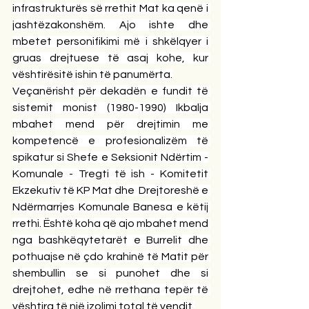
infrastrukturës së rrethit Mat ka qenë i 
jashtëzakonshëm. Ajo ishte dhe 
mbetet personifikimi më i shkëlqyer i 
gruas drejtuese të asaj kohe, kur 
vështirësitë ishin të panumërta.
Veçanërisht për dekadën e fundit të 
sistemit monist (1980-1990) Ikbalja 
mbahet mend për drejtimin me 
kompetencë e profesionalizëm të 
spikatur si Shefe e Seksionit Ndërtim -
Komunale - Tregti të ish - Komitetit 
Ekzekutiv të KP Mat dhe  Drejtoreshë e 
Ndërmarrjes Komunale Banesa e këtij 
rrethi. Është koha që ajo mbahet mend 
nga bashkëqytetarët e Burrelit dhe 
pothuajse në çdo krahinë të Matit për 
shembullin se si punohet dhe si 
drejtohet, edhe në rrethana tepër të 
vështira të një izolimi total të vendit.