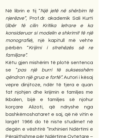
Në librin e tij “
Një jetë në shërbim të 
njerëzve”
, Prof.dr. akademik Sali Kurti 
(
libër të cilin Kritika letrare e ka 
konsideruar si modelin e shkrimit të një 
monografie
), një kapitull më vehte 
përbën “
Krijimi i strehëzës së re 
familjare”.
Këtu gjen mishërim të plotë sentenca 
se “
pas një burri të suksesshëm 
qëndron një grua e fortë”.
 Autori i kësaj 
vepre dinjitoze, ndër të tjera e quan 
fat njohjen dhe krijimin e familjes me 
Ikbalen, bijë e familjes së njohur 
korçare Alizoti, që ndryshe nga 
bashkëmoshataret e saj, që në vitin e 
largët 1966 do të niste studimet në 
degën e vështirë “Inxhinieri Ndërtimi e 
Përgjithshme për Ndërtime Qytetare – 