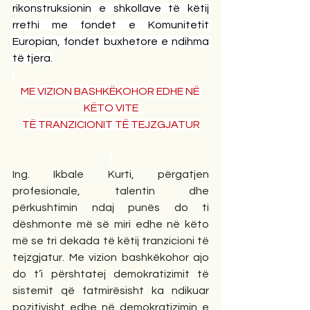
rikonstruksionin e shkollave të këtij 
rrethi me fondet e Komunitetit 
Europian, fondet buxhetore e ndihma 
të tjera.
ME VIZION BASHKËKOHOR EDHE NË 
KËTO VITE
TË TRANZICIONIT TË TEJZGJATUR
Ing. Ikbale Kurti, përgatjen 
profesionale, talentin dhe 
përkushtimin ndaj punës do ti 
dëshmonte më së miri edhe në këto 
më se tri dekada të këtij tranzicioni të 
tejzgjatur. Me vizion bashkëkohor ajo 
do t’i përshtatej demokratizimit të 
sistemit që fatmirësisht ka ndikuar 
pozitivisht edhe në demokratizimin e 