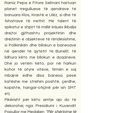
Ramiz Pepa e Fitore Selmani hartuan 
planet rregulluese të qendrave të 
banuara Klos, Krastë e Ulëz, si dhe të 
fshatrave të rrethit. Me talent të 
spikatur e shpirt të rrallë krijues Ikbalja 
drejtoi gjithashtu projektimin dhe 
drejtimin e objekteve të rëndësishme, 
si Polikinikën dhe bllokun e banesave 
në qendër të qytetit të Burrelit, të 
lidhura këto me bllokun e dyqaneve. 
Dhe jo vetëm këto, por në harkun 
kohor të atyre viteve, firmën e saj 
mbajnë edhe disa banesa pesë 
katëshe me strehim poshtë, çerdhe, 
kopshte, hangar-ofiçinë për ish SMT 
etj.
Pikërisht për këto arritje ajo do të 
dekorohej nga Presidiumi i Kuvendit 
Popullor me Medaljen 
“Për shërbime të 