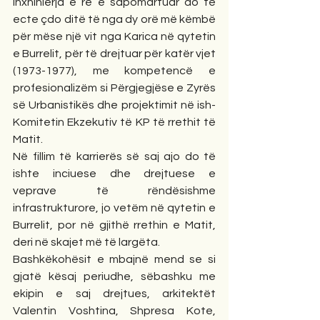
Inxhinierja e re e sapomartuar do të 
ecte çdo ditë të nga dy orë më këmbë 
për mëse një vit nga Karica në qytetin 
e Burrelit, për të drejtuar për katër vjet 
(1973-1977), me kompetencë e 
profesionalizëm si Përgjegjëse e Zyrës 
së Urbanistikës dhe projektimit në ish-
Komitetin Ekzekutiv të KP të rrethit të 
Matit.
Në fillim të karrierës së saj ajo do të 
ishte inciuese dhe drejtuese e 
veprave të rëndësishme 
infrastrukturore, jo vetëm në qytetin e 
Burrelit, por në gjithë rrethin e Matit, 
deri në skajet më të largëta.
Bashkëkohësit e mbajnë mend se si 
gjatë kësaj periudhe, sëbashku me 
ekipin e saj drejtues, arkitektët 
Valentin Voshtina, Shpresa Kote, 