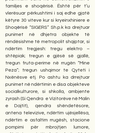
familjes e shoqërisë. Është për t’u 
vlerësuar përkushtimi i saj edhe gjatë 
këtyre 30 viteve kur si kryeinxhiniere e 
Shoq
ë
risë “SIGERS” Sh.p.k ka drejtuar 
punimet në dhjetra objekte të 
rëndësishme të metropolit shqiptar, si 
ndërtim tregjesh: tregu elektro – 
shtëpiak; tregun e gjësë së gjallë, 
tregun fruta-perime në rrugën “Mine 
Peza”; tregun ushqimor te Qyteti i 
Nxënësve etj. Po ashtu ka drrejtuar 
punimet në ndërtimin e disa objekteve 
socialkulturore, si shkolla, ambjente 
zyrash (Si Qendra  e Vizitorëve në Malin 
e Dajtit), qendra shëndetësore, 
antena televizive, ndërtim ujësjellësa, 
ndërtim e asfaltim rrugësh, stacione 
pompimi për mbrojtjen lumore, 