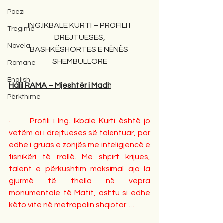
Poezi
ING.IKBALE KURTI – PROFILI I 
Tregime
DREJTUESES,
Novela
BASHKËSHORTES E NËNËS 
SHEMBULLORE
Romane
English
Halil RAMA – Mjeshtër i Madh
Përkthime
·      Profili i Ing. Ikbale Kurti është jo 
vetëm ai i drejtueses së talentuar, por 
edhe i gruas e zonjës me inteligjencë e 
fisnikëri të rrallë. Me shpirt krijues, 
talent e përkushtim maksimal ajo la 
gjurmë të thella në vepra 
monumentale të Matit, ashtu si edhe 
këto vite në metropolin shqiptar….