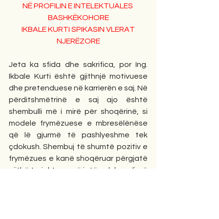
NË PROFILIN E INTELEKTUALES 
BASHKËKOHORE
 IKBALE KURTI SPIKASIN VLERAT 
NJERËZORE
Jeta ka sfida dhe sakrifica, por Ing. 
Ikbale Kurti është gjithnjë motivuese 
dhe pretenduese në karrierën e saj. Në 
përditshmëtrinë e saj ajo është 
shembulli më i mirë për shoqërinë, si 
modele frymëzuese e mbresëlënëse 
që lë gjurmë të pashlyeshme tek 
çdokush. Shembuj të shumtë pozitiv e 
frymëzues e kanë shoqëruar përgjatë 
gjithë trajektores së jetës, duke ndjerë 
jo vetëm admirim, por edhe vlerësim e 
respekt të thellë nga shoqëria e saj e 
shumtë, kudo në Lushnjë, Mat e Tiranë. 
Kësisoj Ing. Ikbale Kurti është më 