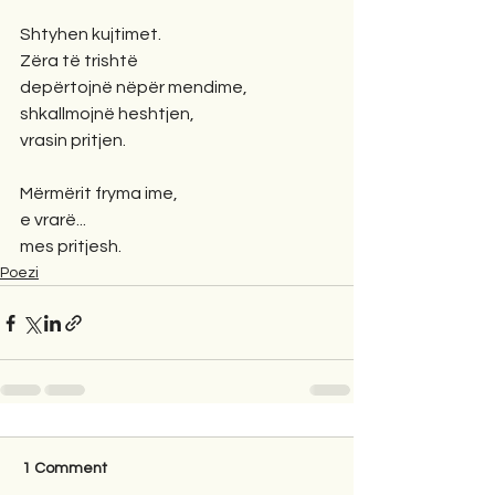
Shtyhen kujtimet.
Zëra të trishtë
depërtojnë nëpër mendime,
shkallmojnë heshtjen,
vrasin pritjen.
Mërmërit fryma ime,
e vrarë...
mes pritjesh.
Poezi
1 Comment