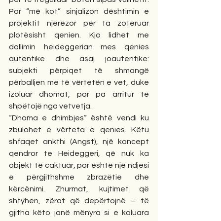
Por “më kot” sinjalizon dështimin e 
projektit njerëzor për ta zotëruar 
plotësisht qenien. Kjo lidhet me 
dallimin heideggerian mes qenies 
autentike dhe asaj joautentike: 
subjekti përpiqet të shmangë 
përballjen me të vërtetën e vet, duke 
izoluar dhomat, por pa arritur të 
shpëtojë nga vetvetja.
“Dhoma e dhimbjes” është vendi ku 
zbulohet e vërteta e qenies. Këtu 
shfaqet ankthi (Angst), një koncept 
qendror te Heideggeri, që nuk ka 
objekt të caktuar, por është një ndjesi 
e përgjithshme zbrazëtie dhe 
kërcënimi. Zhurmat, kujtimet që 
shtyhen, zërat që depërtojnë – të 
gjitha këto janë mënyra si e kaluara 