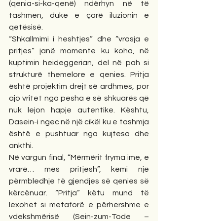
(qenia-si-ka-qenë) ndërhyn në të 
tashmen, duke e çarë iluzionin e 
qetësisë.
“Shkallmimi i heshtjes” dhe “vrasja e 
pritjes” janë momente ku koha, në 
kuptimin heideggerian, del në pah si 
strukturë themelore e qenies. Pritja 
është projektim drejt së ardhmes, por 
ajo vritet nga pesha e së shkuarës që 
nuk lejon hapje autentike. Kështu, 
Dasein-i ngec në një cikël ku e tashmja 
është e pushtuar nga kujtesa dhe 
ankthi.
Në vargun final, “Mërmërit fryma ime, e 
vrarë… mes pritjesh”, kemi një 
përmbledhje të gjendjes së qenies së 
kërcënuar. “Pritja” këtu mund të 
lexohet si metaforë e përhershme e 
vdekshmërisë (Sein-zum-Tode – 