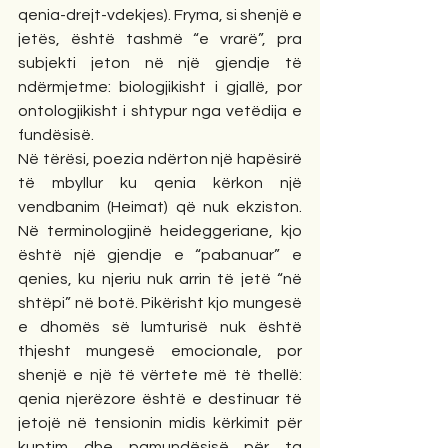
qenia-drejt-vdekjes). Fryma, si shenjë e 
jetës, është tashmë “e vrarë”, pra 
subjekti jeton në një gjendje të 
ndërmjetme: biologjikisht i gjallë, por 
ontologjikisht i shtypur nga vetëdija e 
fundësisë.
Në tërësi, poezia ndërton një hapësirë 
të mbyllur ku qenia kërkon një 
vendbanim (Heimat) që nuk ekziston. 
Në terminologjinë heideggeriane, kjo 
është një gjendje e “pabanuar” e 
qenies, ku njeriu nuk arrin të jetë “në 
shtëpi” në botë. Pikërisht kjo mungesë 
e dhomës së lumturisë nuk është 
thjesht mungesë emocionale, por 
shenjë e një të vërtete më të thellë: 
qenia njerëzore është e destinuar të 
jetojë në tensionin midis kërkimit për 
kuptim dhe pamundësisë për ta 