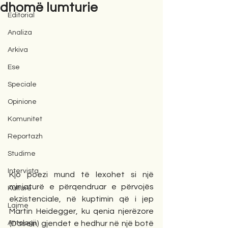
dhomë lumturie
Editorial
Analiza
Arkiva
Ese
Speciale
Opinione
Komunitet
Reportazh
Studime
Intervista
Kjo poezi mund të lexohet si një 
miniaturë e përqendruar e përvojës 
Kulturë
ekzistenciale, në kuptimin që i jep 
Lajme
Martin Heidegger, ku qenia njerëzore 
Antologji
(Dasein) gjendet e hedhur në një botë 