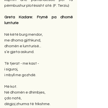
përmbushur plotësisht atë. (F. Terziu)
Greta Kadare: Frymë pa dhomë 
lumturie
Në këtë burg mendor,
me dhoma gjithkund,
dhomën e lumturisë...
s’e gjeta askund.
Të tjerat - me kast -
i siguroj,
i mbyll me gozhdë.
Më kot.
Në dhomën e dhimbjes,
çdo natë,
dëgjoj zhurma të frikshme.