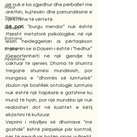
që nuk e ka zgjedhur dhe përballet me 
Poezi
ankthin, kujtesën dhe pamundësinë e 
Tregime
një strehe të vërtetë.
Së pari
, “burgu mendor” nuk është 
Novela
thjesht metaforë psikologjike; në një 
Romane
lexim heideggerian ai përfaqëson 
mënyrën se si Dasein-i është i “hedhur” 
English
(Geworfenheit) në një gjendje të 
Përkthime
caktuar të qenies. Dhoma të shumta 
tregojnë shumësi mundësish, por 
mungesa e “dhomës së lumturisë” 
zbulon një boshllëk ontologjik: lumturia 
nuk është një hapësirë e gatshme ku 
mund të hysh, por një mundësi që nuk 
realizohet dot në kushtet e këtij 
ekzistimi të kufizuar.
Veprimi i mbylljes së dhomave “me 
gozhdë” është përpjekje për kontroll, 
për të rregulluar botën sipas vullnetit. 