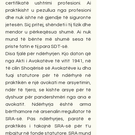
certifikatë ushtrimi profesioni. Ai 
praktikisht u pezullua nga profesioni 
dhe nuk ishte në gjendje të siguronte 
jetesën. Siç pritej, shëndeti i tij fizik dhe 
mendor u përkeqësua shumë. Ai nuk 
mund të bënte më shumë sesa të 
priste fatin e tij para SDT-së.
Disa fjalë për ndërhyrjen. Kjo daton që 
nga Akti i Avokatëve të vitit 1941, në 
të cilin Shoqërisë së Avokatëve iu dha 
fuqi statutore për të ndërhyrë në 
praktikën e një avokati me arsyetimin, 
ndër të tjera, se kishte arsye për të 
dyshuar për pandershmëri nga ana e 
avokatit. Ndërhyrja është arma 
bërthamore në arsenalin rregullator të 
SRA-së. Pas ndërhyrjes, paratë e 
praktikës i takojnë SRA-së për t'u 
mbajtur në fonde statutore. SRA mund 