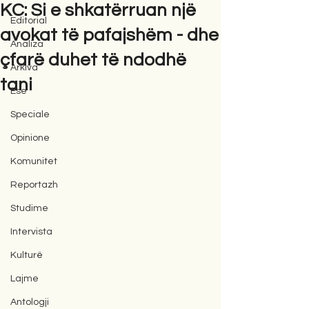
KC: Si e shkatërruan një
Editorial
avokat të pafajshëm - dhe
Analiza
çfarë duhet të ndodhë
Arkiva
tani
Ese
Speciale
Opinione
Komunitet
Reportazh
Studime
Intervista
Kulturë
Lajme
Antologji