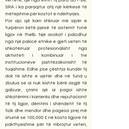
vërtetë, që nga lirimi i tij para SDT-së, 
SRA i ka paraqitur atij një kërkesë të 
mëtejshme për kostot e ndërhyrjes.
Por ajo që kam shkruar më sipër e 
turpëron këtë pjesë të sistemit tonë 
ligjor në thelb. Një avokat i palodhur 
nga një pakicë etnike e gjeti veten të 
shkatërruar profesionalisht nga 
aktiviteti i kombinuar i tre 
institucioneve jashtëzakonisht të 
fuqishme. Edhe pse çështja kundër tij 
doli të ishte e vjetër dhe në fund u 
zbulua se ai nuk kishte bërë asgjë të 
gabuar, çmimi që ai pagoi ishte 
shkatërrimi i karrierës dhe reputacionit 
të tij ligjor, dëmtimi i shëndetit të tij 
fizik dhe mendor dhe pagesa prej më 
shumë se 100,000 £ në kosto ligjore të 
pakthyeshme për të mbrojtur veten, 