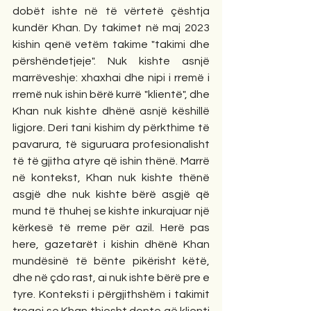
dobët ishte në të vërtetë çështja 
kundër Khan. Dy takimet në maj 2023 
kishin qenë vetëm takime "takimi dhe 
përshëndetjeje". Nuk kishte asnjë 
marrëveshje: xhaxhai dhe nipi i rremë i 
rremë nuk ishin bërë kurrë "klientë", dhe 
Khan nuk kishte dhënë asnjë këshillë 
ligjore. Deri tani kishim dy përkthime të 
pavarura, të siguruara profesionalisht 
të të gjitha atyre që ishin thënë. Marrë 
në kontekst, Khan nuk kishte thënë 
asgjë dhe nuk kishte bërë asgjë që 
mund të thuhej se kishte inkurajuar një 
kërkesë të rreme për azil. Herë pas 
here, gazetarët i kishin dhënë Khan 
mundësinë të bënte pikërisht këtë, 
dhe në çdo rast, ai nuk ishte bërë pre e 
tyre. Konteksti i përgjithshëm i takimit 