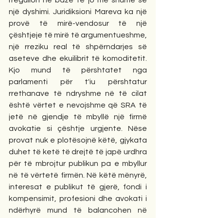
rregullon në bazë të jo më shumë se 
një dyshimi. Juridiksioni Mareva ka një 
provë të mirë-vendosur të një 
çështjeje të mirë të argumentueshme, 
një rreziku real të shpërndarjes së 
aseteve dhe ekuilibrit të komoditetit. 
Kjo mund të përshtatet nga 
parlamenti për t'iu përshtatur 
rrethanave të ndryshme në të cilat 
është vërtet e nevojshme që SRA të 
jetë në gjendje të mbyllë një firmë 
avokatie si çështje urgjente. Nëse 
provat nuk e plotësojnë këtë, gjykata 
duhet të ketë të drejtë të japë urdhra 
për të mbrojtur publikun pa e mbyllur 
në të vërtetë firmën. Në këtë mënyrë, 
interesat e publikut të gjerë, fondi i 
kompensimit, profesioni dhe avokati i 
ndërhyrë mund të balancohen në 