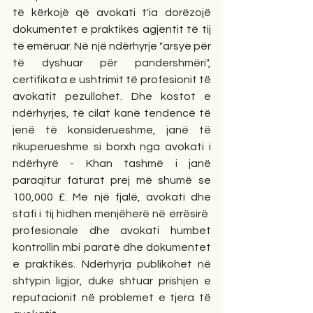
të kërkojë që avokati t'ia dorëzojë 
dokumentet e praktikës agjentit të tij 
të emëruar. Në një ndërhyrje "arsye për 
të dyshuar për pandershmëri", 
certifikata e ushtrimit të profesionit të 
avokatit pezullohet. Dhe kostot e 
ndërhyrjes, të cilat kanë tendencë të 
jenë të konsiderueshme, janë të 
rikuperueshme si borxh nga avokati i 
ndërhyrë - Khan tashmë i janë 
paraqitur faturat prej më shumë se 
100,000 £. Me një fjalë, avokati dhe 
stafi i tij hidhen menjëherë në errësirë ​​
profesionale dhe avokati humbet 
kontrollin mbi paratë dhe dokumentet 
e praktikës. Ndërhyrja publikohet në 
shtypin ligjor, duke shtuar prishjen e 
reputacionit në problemet e tjera të 