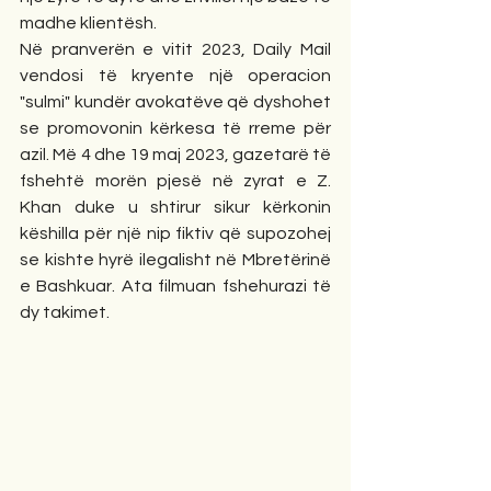
madhe klientësh.
Në pranverën e vitit 2023, Daily Mail 
vendosi të kryente një operacion 
"sulmi" kundër avokatëve që dyshohet 
se promovonin kërkesa të rreme për 
azil. Më 4 dhe 19 maj 2023, gazetarë të 
fshehtë morën pjesë në zyrat e Z. 
Khan duke u shtirur sikur kërkonin 
këshilla për një nip fiktiv që supozohej 
se kishte hyrë ilegalisht në Mbretërinë 
e Bashkuar. Ata filmuan fshehurazi të 
dy takimet.