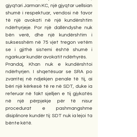
gjyqtari Jarman KC, një gjyqtar uellsian 
shumë i respektuar, vendosi në favor 
të një avokati në një kundërshtim 
ndërhyrjeje. Por një dallëndyshe nuk 
bën verë, dhe një kundërshtim i 
suksesshëm në 75 vjet tregon vetëm 
se i gjithë sistemi është shumë i 
ngarkuar kundër avokatit ndërhyrës.
Prandaj, Khan nuk e kundërshtoi 
ndërhyrjen. I shqetësuar se SRA po 
zvarritej në ndjekjen penale të tij, ai 
bëri një kërkesë të re në SDT, duke ia 
referuar në fakt sjelljen e tij gjykatës 
në një përpjekje për të nisur 
procedurat e pashmangshme 
disiplinore kundër tij: SDT nuk ia lejoi ta 
bënte këtë.