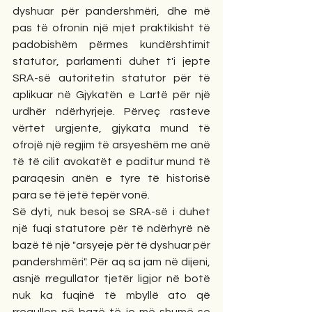
dyshuar për pandershmëri, dhe më 
pas të ofronin një mjet praktikisht të 
padobishëm përmes kundërshtimit 
statutor, parlamenti duhet t'i jepte 
SRA-së autoritetin statutor për të 
aplikuar në Gjykatën e Lartë për një 
urdhër ndërhyrjeje. Përveç rasteve 
vërtet urgjente, gjykata mund të 
ofrojë një regjim të arsyeshëm me anë 
të të cilit avokatët e paditur mund të 
paraqesin anën e tyre të historisë 
para se të jetë tepër vonë.
Së dyti, nuk besoj se SRA-së i duhet 
një fuqi statutore për të ndërhyrë në 
bazë të një "arsyeje për të dyshuar për 
pandershmëri". Për aq sa jam në dijeni, 
asnjë rregullator tjetër ligjor në botë 
nuk ka fuqinë të mbyllë ato që 