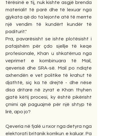
tërësinë e tij, nuk kishte asgjë brenda 
materialit të parë dhe të lexuar nga 
gjykata që do ta lejonte atë të merrte 
një vendim të kundërt kundër të 
paditurit."
Pra, pavarësisht se ishte plotësisht i 
pafajshëm për çdo sjellje të keqe 
profesionale, Khan u shkatërrua nga 
veprimet e kombinuara të Mail, 
qeverisë dhe SRA-së. Mail po ndiqte 
axhendën e vet politike të krahut të 
djathtë, siç ka të drejtë - dhe nëse 
disa dritare në zyrat e Khan thyhen 
gjatë këtij procesi, ky është pikërisht 
çmimi që paguajmë për një shtyp të 
lirë, apo jo?
Qeveria në fjalë u nxor nga detyra nga 
elektorati britanik korrikun e kaluar. Pa 