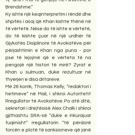
Brendshme.”
Ky ishte një keqinterpretim i rëndë dhe 
shpifës i asaj që Khan kishte thënë në 
të vërtetë. Nëse do të ishte e vërtetë, 
do të kishte çuar në një urdhër të 
Gjykatës Disiplinore të Avokatëve për 
përjashtimin e Khan nga puna - por 
pse të lejojmë që e vërteta të na 
pengojë një histori të mirë? Zyrat e 
Khan u sulmuan, duke rezultuar në 
thyerjen e disa dritareve.
Më 26 korrik, Thomas Kelly, “redaktori i 
hetimeve” në Mail, i shkroi Autoritetit 
Rregullator të Avokatëve. Po atë ditë, 
sekretari i drejtësisë Alex Chalk i shkroi 
gjithashtu SRA-së “duke e inkurajuar 
fuqimisht” rregullatorin “të përdorë 
forcën e plotë të sanksioneve që janë 