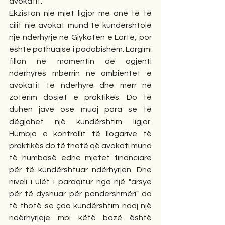
avokatit.
Ekziston një mjet ligjor me anë të të 
cilit një avokat mund të kundërshtojë 
një ndërhyrje në Gjykatën e Lartë, por 
është pothuajse i padobishëm. Largimi 
fillon në momentin që agjenti 
ndërhyrës mbërrin në ambientet e 
avokatit të ndërhyrë dhe merr në 
zotërim dosjet e praktikës. Do të 
duhen javë ose muaj para se të 
dëgjohet një kundërshtim ligjor. 
Humbja e kontrollit të llogarive të 
praktikës do të thotë që avokati mund 
të humbasë edhe mjetet financiare 
për të kundërshtuar ndërhyrjen. Dhe 
niveli i ulët i paraqitur nga një "arsye 
për të dyshuar për pandershmëri" do 
të thotë se çdo kundërshtim ndaj një 
ndërhyrjeje mbi këtë bazë është 