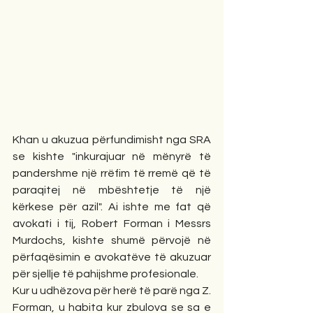
Khan u akuzua përfundimisht nga SRA 
se kishte "inkurajuar në mënyrë të 
pandershme një rrëfim të rremë që të 
paraqitej në mbështetje të një 
kërkese për azil". Ai ishte me fat që 
avokati i tij, Robert Forman i Messrs 
Murdochs, kishte shumë përvojë në 
përfaqësimin e avokatëve të akuzuar 
për sjellje të pahijshme profesionale.
Kur u udhëzova për herë të parë nga Z. 
Forman, u habita kur zbulova se sa e 