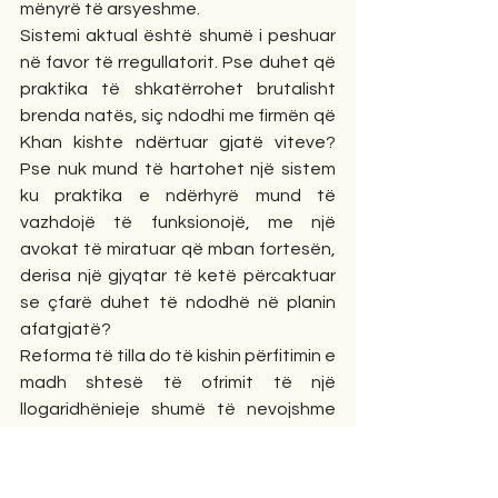
mënyrë të arsyeshme.
Sistemi aktual është shumë i peshuar 
në favor të rregullatorit. Pse duhet që 
praktika të shkatërrohet brutalisht 
brenda natës, siç ndodhi me firmën që 
Khan kishte ndërtuar gjatë viteve? 
Pse nuk mund të hartohet një sistem 
ku praktika e ndërhyrë mund të 
vazhdojë të funksionojë, me një 
avokat të miratuar që mban fortesën, 
derisa një gjyqtar të ketë përcaktuar 
se çfarë duhet të ndodhë në planin 
afatgjatë?
Reforma të tilla do të kishin përfitimin e 
madh shtesë të ofrimit të një 
llogaridhënieje shumë të nevojshme 
për vendimet e SRA-së. Pa dashur të 
dukem si një disk i prishur, kam 
tërhequr vëmendjen ndaj 