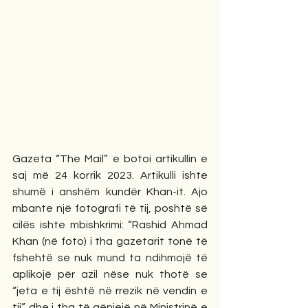
Gazeta “The Mail” e botoi artikullin e 
saj më 24 korrik 2023. Artikulli ishte 
shumë i anshëm kundër Khan-it. Ajo 
mbante një fotografi të tij, poshtë së 
cilës ishte mbishkrimi: “Rashid Ahmad 
Khan (në foto) i tha gazetarit tonë të 
fshehtë se nuk mund ta ndihmojë të 
aplikojë për azil nëse nuk thotë se 
“jeta e tij është në rrezik në vendin e 
tij” dhe i tha të gënjejë në Ministrinë e 