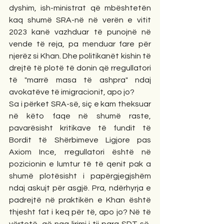
dyshim, ish-ministrat që mbështetën 
kaq shumë SRA-në në verën e vitit 
2023 kanë vazhduar të punojnë në 
vende të reja, pa menduar fare për 
njerëz si Khan. Dhe politikanët kishin të 
drejtë të plotë të donin që rregullatori 
të "marrë masa të ashpra" ndaj 
avokatëve të imigracionit, apo jo?
Sa i përket SRA-së, siç e kam theksuar 
në këto faqe në shumë raste, 
pavarësisht kritikave të fundit të 
Bordit të Shërbimeve Ligjore pas 
Axiom Ince, rregullatori është në 
pozicionin e lumtur të të qenit pak a 
shumë plotësisht i papërgjegjshëm 
ndaj askujt për asgjë. Pra, ndërhyrja e 
padrejtë në praktikën e Khan është 
thjesht fat i keq për të, apo jo? Në të 