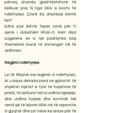
përveç shumës gjashtëshifrore të 
kërkuar prej tij nga SRA si kosto të 
ndërhyrjes. Çfarë lloj drejtësie është 
kjo?
Edhe pse është tepër vonë për t'i 
qenë i dobishëm Khan-it, kam disa 
sugjerime se si një padrejtësi kaq 
themelore mund të shmanget në të 
ardhmen.
Regjimi i ndërhyrjes
Le të fillojmë me regjimin e ndërhyrjes. 
Ai u krijua dekada para se gjykatat të 
shpiknin mjetet e tyre të fuqishme të 
prerë, të njohura tani si urdhra ngrirjeje, 
dhe urdhra hyrjeje dhe kontrolli. Në 
vend që të lejonin SRA-në të vepronte 
si gjyqtar dhe juri nëse ka arsye për të 