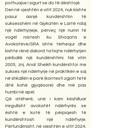
pothuajse i sigurt se do të dështojë.
Deri në vjeshtën e vitit 2024, nuk kishte 
pasur asnjë kundërshtim të 
suksesshëm në Gjykatën e Lartë ndaj 
një ndërhyrjeje, përveç një numri të 
vogël rastesh ku Shoqata e 
Avokatëve/SRA ishte tërhequr dhe 
kishte rënë dakord ta hiqte ndërhyrjen 
përballë një kundërshtimi. Në vitin 
2005, znj. Anal Sheikh kundërshtoi me 
sukses një ndërhyrje në praktikën e saj 
në shkallën e parë (kontesti zgjati tetë 
ditë kohë gjyqësore) dhe më pas 
humbi në apel.
Që atëherë, unë i kam këshilluar 
rregullisht avokatët ndërhyrës se 
është e kotë të përpiqesh të 
kundërshtosh një ndërhyrje. 
Përfundimisht, në vjeshtën e vitit 2024, 