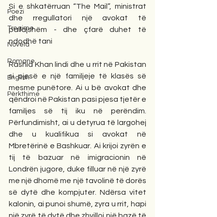
Si e shkatërruan “The Mail”, ministrat 
Poezi
dhe rregullatori një avokat të 
Tregime
pafajshëm - dhe çfarë duhet të 
ndodhë tani
Novela
Romane
Rashid Khan lindi dhe u rrit në Pakistan 
si pjesë e një familjeje të klasës së 
English
mesme punëtore. Ai u bë avokat dhe 
Përkthime
qëndroi në Pakistan pasi pjesa tjetër e 
familjes së tij iku në perëndim. 
Përfundimisht, ai u detyrua të largohej 
dhe u kualifikua si avokat në 
Mbretërinë e Bashkuar. Ai krijoi zyrën e 
tij të bazuar në imigracionin në 
Londrën jugore, duke filluar në një zyrë 
me një dhomë me një tavolinë të dorës 
së dytë dhe kompjuter. Ndërsa vitet 
kalonin, ai punoi shumë, zyra u rrit, hapi 
një zyrë të dytë dhe zhvilloi një bazë të 