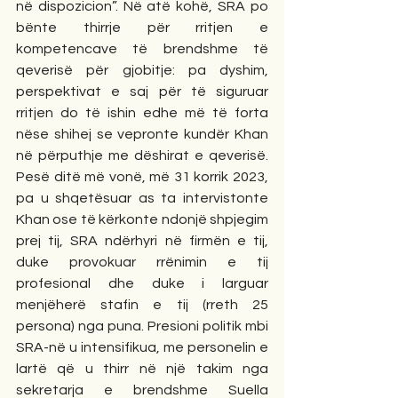
në dispozicion”. Në atë kohë, SRA po 
bënte thirrje për rritjen e 
kompetencave të brendshme të 
qeverisë për gjobitje: pa dyshim, 
perspektivat e saj për të siguruar 
rritjen do të ishin edhe më të forta 
nëse shihej se vepronte kundër Khan 
në përputhje me dëshirat e qeverisë. 
Pesë ditë më vonë, më 31 korrik 2023, 
pa u shqetësuar as ta intervistonte 
Khan ose të kërkonte ndonjë shpjegim 
prej tij, SRA ndërhyri në firmën e tij, 
duke provokuar rrënimin e tij 
profesional dhe duke i larguar 
menjëherë stafin e tij (rreth 25 
persona) nga puna. Presioni politik mbi 
SRA-në u intensifikua, me personelin e 
lartë që u thirr në një takim nga 
sekretarja e brendshme Suella 