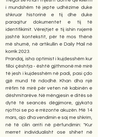
tregoi se Khan thjesht donte që klienti 
i mundshëm të jepte udhëzime duke 
shkruar historinë e tij dhe duke 
paraqitur dokumentet e tij të 
identifikimit. Vërejtjet e tij ishin nxjerrë 
jashtë kontekstit, për të mos thënë 
më shumë, në artikullin e Daily Mail në 
korrik 2023.
Prandaj, isha optimist i kujdesshëm kur 
filloi çështja - është gjithmonë më mirë 
të jesh i kujdesshëm në padi, pasi çdo 
gjë mund të ndodhë. Khan dha një 
rrëfim të mirë për veten në kabinën e 
dëshmitarëve. Në mëngjesin e ditës së 
dytë të seancës dëgjimore, gjykata 
njoftoi se po e rrëzonte akuzën. Më 14 
mars, ajo dha vendimin e saj me shkrim, 
në të cilin arriti në përfundimin: "Kur 
merret individualisht ose shihet në 