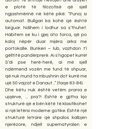
e plotë të filozofisë që sjell 
ngjashmërinë në këtë pikë: “Punoj si 
automat. Bullgari ka kohë që është 
larguar. Ndihem i lodhur sa s’thuhet. 
Habitem se ku i gjej ato forca, që po 
kaloj nëpër duar mijëra arka me 
portokalle. Bunkeri – lub, vazhdon t’i 
gëlltitë pandërprerë. Ai s’ngopet kurrë! 
S’di pse herë-herë, ai më sjell 
ndërmend vozën me fund të shpuar, 
që nuk mund ta mbushnin dot kurrë me 
ujë 50 vajzat e Danaut...” (faqe 83-84).
Dhe këtu nuk është vetëm prania e 
ujqërve, ... pra?! Është e gjitha kjo 
strukturë që e bën këtë të klasifikohet 
si një letërsi moderne gotike. Është një 
strukturë letrare që shpalos kalbjen 
njerëzore, ndjell supernatyralen e 