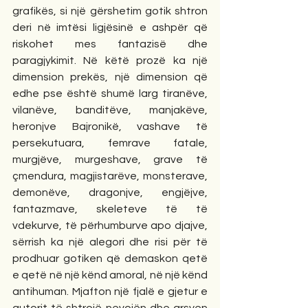
grafikës, si një gërshetim gotik shtron 
deri në imtësi ligjësinë e ashpër që 
riskohet mes fantazisë dhe 
paragjykimit. Në këtë prozë ka një 
dimension prekës, një dimension që 
edhe pse është shumë larg tiranëve, 
vilanëve, banditëve, manjakëve, 
heronjve Bajronikë, vashave të 
persekutuara, femrave fatale, 
murgjëve, murgeshave, grave të 
çmendura, magjistarëve, monsterave, 
demonëve, dragonjve, engjëjve, 
fantazmave, skeleteve të të 
vdekurve, të përhumburve apo djajve, 
sërrish ka një alegori dhe risi për të 
prodhuar gotiken që demaskon qetë 
e qetë në një kënd amoral, në një kënd 
antihuman. Mjafton një fjalë e gjetur e 
autorit të shtrojë nevojën dhe arsyen 