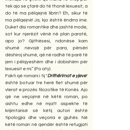
tek ajo se çfarë do të thonë lexuesit, a 
do të ma pëlqejnë librin? Eh, sikur të 
ma pëlqejnë! Ja, kjo është ëndrra ime. 
Duket disi romantike dhe jashtë mode, 
sot kur njerëzit vënë në plan paratë, 
apo jo? Gjithësesi, ndonëse kam 
shumë nevojë për para, përsëri 
dëshiroj shumë, që në radhë të parë të 
jem i pëlqyeshëm dhe i dobishëm për 
lexuesit e mi.” (Po aty). 
Fakti që romani i tij "
Drithërimat e yjeve
" 
është botuar tre herë flet shumë për 
vlerat e prozës filozofike të Konës. Ajo 
që ne veçojmë në këtë roman, po 
ashtu edhe në mjaft aspekte të 
krijimtarisë së këtij autori është 
tipologjia dhe veçoria e gjuhës. Në 
këtë roman në qendër është refugjati 