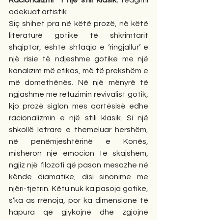
adekuat artistik
Siç shihet pra në këtë prozë, në këtë 
literaturë gotike të shkrimtarit 
shqiptar, është shfaqja e ‘ringjallur’ e 
një risie të ndjeshme gotike me një 
kanalizim më efikas, më të prekshëm e 
më domethënës. Në një mënyrë të 
ngjashme me refuzimin revivalist gotik, 
kjo prozë siglon mes qartësisë edhe 
racionalizmin e një stili klasik. Si një 
shkollë letrare e themeluar hershëm, 
në penëmjeshtërinë e Konës, 
mishëron një emocion të skajshëm, 
ngjiz një filozofi që pason mesazhe në 
kënde diamatike, disi sinonime me 
njëri-tjetrin. Këtu nuk ka pasoja gotike, 
s’ka as rrënoja, por ka dimensione të 
hapura që gjykojnë dhe zgjojnë 