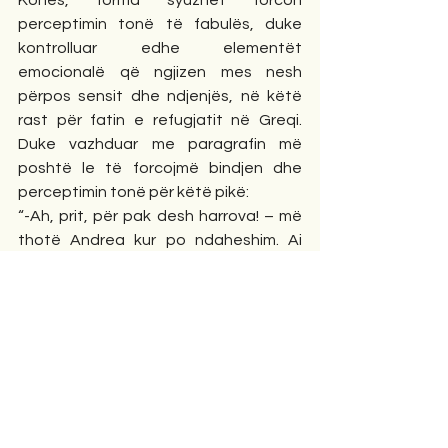
perceptimin tonë të fabulës, duke 
kontrolluar edhe elementët 
emocionalë që ngjizen mes nesh 
përpos sensit dhe ndjenjës, në këtë 
rast për fatin e refugjatit në Greqi. 
Duke vazhduar me paragrafin më 
poshtë le të forcojmë bindjen dhe 
perceptimin tonë për këtë pikë:
“-Ah, prit, për pak desh harrova! – më 
thotë Andrea kur po ndaheshim. Ai 
futet në furgon dhe del me një shportë 
të vogël.
-M’i dha ajo gruaja plakë. Nuk e di ç’ka 
vënë, por më porositi disa herë që të 
mos harroja të ti jepja, - dhe, pasi m’i vë 
në dorë Andrea më buzëqesh me 
çiltërsi.
E hap shportën. Është e mbushur me 