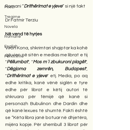
Romani “
Drithërimat e yjeve
” si një fakt
Poezi
Tregime
Dr Fatmir Terziu
Novela
Në vend të hyrjes
Romane
English
Viron Kona, shkrimtari shqiptar ka kohë 
që vjen në sitën e medias me librat e tij 
Përkthime
"
Pëllumbat
", "
Mos m`i zbukuroni plagët
", 
"
Dëgjoma zemrën, Budapest
", 
"
Drithërimat e yjeve
" etj. Media, po aq 
edhe kritika, kanë vënë siglën e tyre 
edhe për librat e këtij autori të 
shkruara për fëmijë që kanë si 
personazh Bubulinon dhe Dardin dhe 
që kanë lexues të shumtë. Fakti është 
se “Këta libra janë botuar në dhjetëra, 
mijëra kopje. Për shembull 3 librat për 