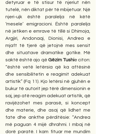
detyruar e të stisur të njeriut nën 
tutelë, nën diktat për të mbijetuar. Një 
njeri-ujk është paralelja në këtë 
‘mesele’ emigracioni. Është paralelja 
në jetiken e emrave të tillë si Dhimoja, 
Argjiri, Andonaqi, Dionisi, Andrea e 
mjaft të tjerë që jetojnë mes sensit 
dhe situatave dramatike gotike. Më 
saktë është ajo që 
Gëzim Tushi
e citon: 
“është vetë letërsia që ka aftësinë 
dhe sensibilitetin e reagimit adekuat 
artistik” (Fq 11). Kjo letërsi në gjuhën e 
bukur të autorit jep tërë dimensionin e 
saj, jep atë reagim adekuat artistik, që 
ravijëzohet mes parasë, si koncept 
dhe materie, dhe asaj që lidhet me 
fate dhe ankthe përditësie: “Andrea 
më paguan 4 mijë dhrahmi. I mbaj në 
dorë paratë. I kam fituar me mundim 