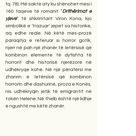
fq. 78). Më saktë aty ku shënohet mesi i 
160 faqeve të romanit “
Drithërimat e 
yjeve
” të shkrimtarit Viron Kona, kjo 
simbolikë e ‘trazuar’ jepet sa historike, 
aq edhe reale. Në këtë mes-prozë 
paraqitja e referuar si horror gotik, 
njerr në pah një zhanër të letërsisë që 
kombinon elemente të dyfishta të 
horrorit dhe historisë njerëzore në 
udhëkryqe kohe. Në një përafërsi me 
zhanrin e letërsisë që kombinon 
horrorin dhe dashurinë, proza e Konës, 
nis udhëkryqin jetik të emigrantit në 
tokën Helene. Në thelb është një lidhje 
e ngushtë me këtë zhanër.