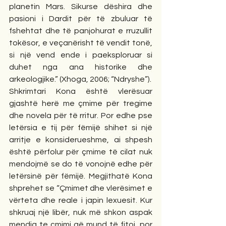
planetin Mars. Sikurse dëshira dhe 
pasioni i Dardit për të zbuluar të 
fshehtat dhe të panjohurat e rruzullit 
tokësor, e veçanërisht të vendit tonë, 
si një vend ende i paeksploruar si 
duhet nga ana historike dhe 
arkeologjike.” (Xhoga, 2006; “Ndryshe”). 
Shkrimtari Kona është vlerësuar 
gjashtë herë me çmime për tregime 
dhe novela për të rritur. Por edhe pse 
letërsia e tij për fëmijë shihet si një 
arritje e konsiderueshme, ai shpesh 
është përfolur për çmime të cilat nuk 
mendojmë se do të vonojnë edhe për 
letërsinë për fëmijë. Megjithatë Kona 
shprehet se “Çmimet dhe vlerësimet e 
vërteta dhe reale i japin lexuesit. Kur 
shkruaj një libër, nuk më shkon aspak 
mendja te çmimi që mund të fitoj, por 