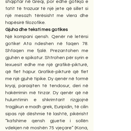
shqiptar në Greqi, por edhe gotikja e 
fatit të trazuar të një jete që sillet si 
një mesazh tërësisht me vlera dhe 
hapësirë filozofike. 
Gjuha dhe teksti mes gotikes
Një kompani qensh. Qenër në letërsi 
gotike! Ata ndeshen në faqen 78. 
Shfaqen me fjalë. Prezantohen me 
gjuhën e spikatur. Shtrohen për syrin e 
lexuesit edhe me një grafikë-pikturë, 
që flet hapur. Grafikë-pikturë që flet 
me një gjuhë tipike. Dy qenër në formë 
kryqi, paraqiten të tendosur, deri në 
hakërrimin më tinzar. Dy qenër që në 
hulumtimin e shkrimtarit rizgjojnë 
tragjikun e madh grek, Euripidin, të cilin 
sipas një dëshmie të lashtë, pikërisht 
“kafshime qensh gjuetie i sollën 
vdekjen në moshën 75 vjeçare” (Kona, 