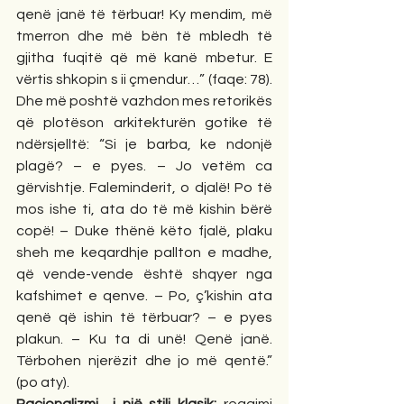
qenë janë të tërbuar! Ky mendim, më 
tmerron dhe më bën të mbledh të 
gjitha fuqitë që më kanë mbetur. E 
vërtis shkopin s ii çmendur…” (faqe: 78). 
Dhe më poshtë vazhdon mes retorikës 
që plotëson arkitekturën gotike të 
ndërsjelltë: “Si je barba, ke ndonjë 
plagë? – e pyes. – Jo vetëm ca 
gërvishtje. Faleminderit, o djalë! Po të 
mos ishe ti, ata do të më kishin bërë 
copë! – Duke thënë këto fjalë, plaku 
sheh me keqardhje pallton e madhe, 
që vende-vende është shqyer nga 
kafshimet e qenve. – Po, ç’kishin ata 
qenë që ishin të tërbuar? – e pyes 
plakun. – Ku ta di unë! Qenë janë. 
Tërbohen njerëzit dhe jo më qentë.” 
(po aty). 
Racionalizmi
i një stili klasik:
 reagimi 