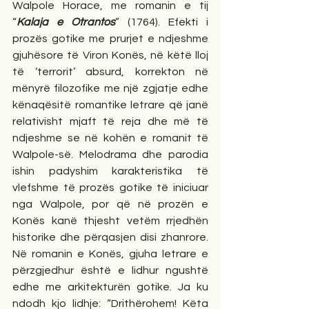
Walpole Horace, me romanin e tij 
“
Kalaja e Otrantos
” (1764). Efekti i 
prozës gotike me prurjet e ndjeshme 
gjuhësore të Viron Konës, në këtë lloj 
të ‘terrorit’ absurd, korrekton në 
mënyrë filozofike me një zgjatje edhe 
kënaqësitë romantike letrare që janë 
relativisht mjaft të reja dhe më të 
ndjeshme se në kohën e romanit të 
Walpole-së. Melodrama dhe parodia 
ishin padyshim karakteristika të 
vlefshme të prozës gotike të iniciuar 
nga Walpole, por që në prozën e 
Konës kanë thjesht vetëm rrjedhën 
historike dhe përqasjen disi zhanrore. 
Në romanin e Konës, gjuha letrare e 
përzgjedhur është e lidhur ngushtë 
edhe me arkitekturën gotike. Ja ku 
ndodh kjo lidhje: “Drithërohem! Këta 