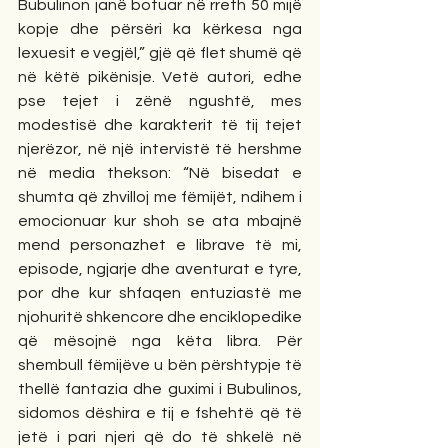
Bubulinon janë botuar në rreth 50 mijë 
kopje dhe përsëri ka kërkesa nga 
lexuesit e vegjël,” gjë që flet shumë që 
në këtë pikënisje. Vetë autori, edhe 
pse tejet i zënë ngushtë, mes 
modestisë dhe karakterit të tij tejet 
njerëzor, në një intervistë të hershme 
në media thekson: “Në bisedat e 
shumta që zhvilloj me fëmijët, ndihem i 
emocionuar kur shoh se ata mbajnë 
mend personazhet e librave të mi, 
episode, ngjarje dhe aventurat e tyre, 
por dhe kur shfaqen entuziastë me 
njohuritë shkencore dhe enciklopedike 
që mësojnë nga këta libra. Për 
shembull fëmijëve u bën përshtypje të 
thellë fantazia dhe guximi i Bubulinos, 
sidomos dëshira e tij e fshehtë që të 
jetë i pari njeri që do të shkelë në 