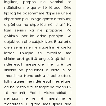
logjikën, përpos një veprimi të 
ndërlidhur me qenër të tërbuar. Dhe 
kjo logjikë pasohet me “lajmi se unë e 
shpëtova plakun nga qentë e tërbuar, 
u përhap me shpejtësi në fshat”. Ky 
lajm sërrish ka një prapavijë. Ka 
gjykimin, por ka edhe pasojën. Ka 
objektiven dhe subjektiven. E autori e 
gjen sërrish në një rrugëtim të gjetur 
letrar. Thuajse të mirëfilltë me 
shkrimtarët gotikë anglezë që lidhnin 
ndërtesat mesjetare me atë që 
shihnin në periudhat e errta e të 
tmershme. Kona ashtu si edhe ata e 
lidh ngjarjen me ndërtesat mesjetare, 
që në rastin e tij shfaqet në faqen 82 
të romanit, Fari i Aleksandrisë, i 
rrethuar me re të tmershme e 
tronditëse. E gjitha mes fjalës dhe 