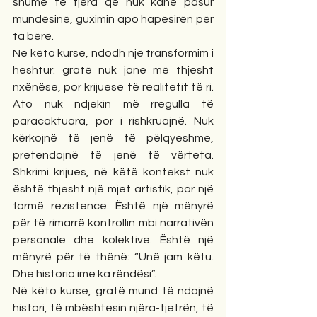
shumë të tjera që nuk kanë pasur 
mundësinë, guximin apo hapësirën për 
ta bërë.
Në këto kurse, ndodh një transformim i 
heshtur: gratë nuk janë më thjesht 
nxënëse, por krijuese të realitetit të ri. 
Ato nuk ndjekin më rregulla të 
paracaktuara, por i rishkruajnë. Nuk 
kërkojnë të jenë të pëlqyeshme, 
pretendojnë të jenë të vërteta. 
Shkrimi krijues, në këtë kontekst nuk 
është thjesht një mjet artistik, por një 
formë rezistence. Është një mënyrë 
për të rimarrë kontrollin mbi narrativën 
personale dhe kolektive. Është një 
mënyrë për të thënë: “Unë jam këtu. 
Dhe historia ime ka rëndësi”.
Në këto kurse, gratë mund të ndajnë 
histori, të mbështesin njëra-tjetrën, të 