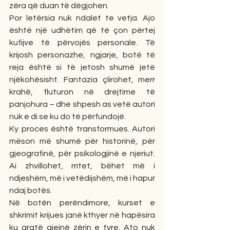
zëra që duan të dëgjohen.
Por letërsia nuk ndalet te vetja. Ajo 
është një udhëtim që të çon përtej 
kufijve të përvojës personale. Të 
krijosh personazhe, ngjarje, botë të 
reja është si të jetosh shumë jetë 
njëkohësisht. Fantazia çlirohet, merr 
krahë, fluturon në drejtime të 
panjohura – dhe shpesh as vetë autori 
nuk e di se ku do të përfundojë.
Ky proces është transformues. Autori 
mëson më shumë për historinë, për 
gjeografinë, për psikologjinë e njeriut. 
Ai zhvillohet, rritet, bëhet më i 
ndjeshëm, më i vetëdijshëm, më i hapur 
ndaj botës.
Në botën perëndimore, kurset e 
shkrimit krijues janë kthyer në hapësira 
ku gratë gjejnë zërin e tyre. Ato nuk 