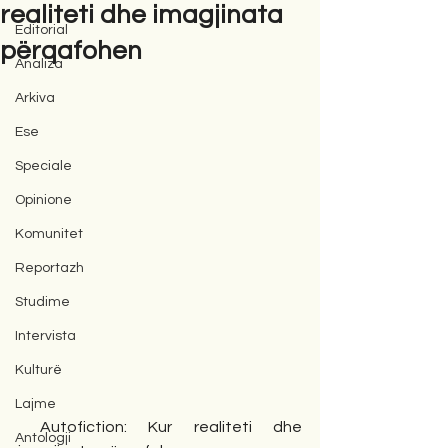
realiteti dhe imagjinata
Editorial
përqafohen
Analiza
Arkiva
Ese
Speciale
Opinione
Komunitet
Reportazh
Studime
Intervista
Kulturë
Lajme
 Autofiction: Kur realiteti dhe 
Antologji