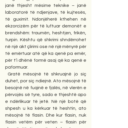
janë thjesht mësime teknike – janë 
laboratorë të ndjenjave, të kujtesës, 
të guximit. Ndonjëherë kthehen në 
ekzorcizëm për të luftuar demonët e 
brendshëm: traumën, heshtjen, frikën, 
turpin. Kështu që shkrimi shndërrohet 
në një akt çlirimi ose në një mënyrë për 
të emërtuar atë që ka qenë pa emër, 
për t’i dhënë formë asaj që ka qenë e 
paformuar.
 Gratë mësojnë të shkruajnë jo siç 
duhet, por siç ndiejnë. Ato mësojnë të 
besojnë në fuqinë e fjalës, në vlerën e 
përvojës së tyre, sado e thjeshtë apo 
e ndërlikuar të jetë. Në një botë që 
shpesh u ka kërkuar të heshtin, ato 
mësojnë të flasin. Dhe kur flasin, nuk 
flasin vetëm për veten – flasin për 