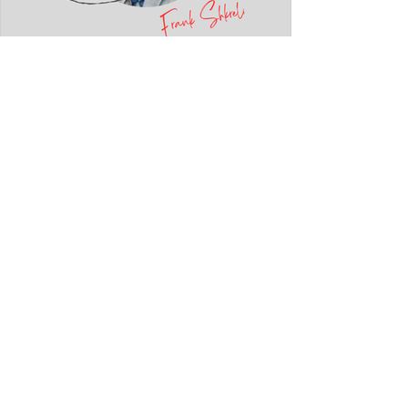
Frank Shkreli: NJË DREJTËSI QË
VEPRON ME INTEGRITET