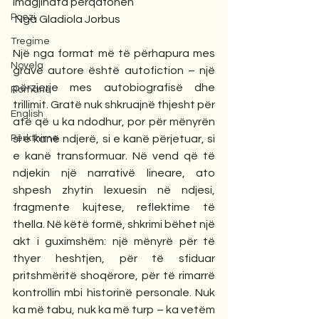
imagjinata përqafohen
Poezi
 Nga Gladiola Jorbus
Tregime
Një nga format më të përhapura mes 
Novela
grave autore është autofiction – një 
përzierje mes autobiografisë dhe 
Romane
trillimit. Gratë nuk shkruajnë thjesht për 
English
atë që u ka ndodhur, por për mënyrën 
Përkthime
si e kanë ndjerë, si e kanë përjetuar, si 
e kanë transformuar. Në vend që të 
ndjekin një narrativë lineare, ato 
shpesh zhytin lexuesin në ndjesi, 
fragmente kujtese, reflektime të 
thella. Në këtë formë, shkrimi bëhet një 
akt i guximshëm: një mënyrë për të 
thyer heshtjen, për të sfiduar 
pritshmëritë shoqërore, për të rimarrë 
kontrollin mbi historinë personale. Nuk 
ka më tabu, nuk ka më turp – ka vetëm 