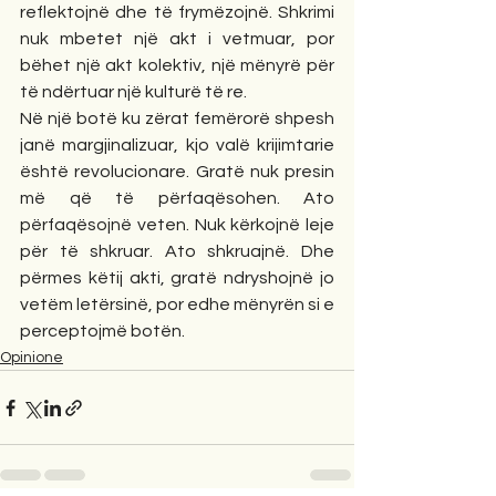
reflektojnë dhe të frymëzojnë. Shkrimi 
nuk mbetet një akt i vetmuar, por 
bëhet një akt kolektiv, një mënyrë për 
të ndërtuar një kulturë të re.
Në një botë ku zërat femërorë shpesh 
janë margjinalizuar, kjo valë krijimtarie 
është revolucionare. Gratë nuk presin 
më që të përfaqësohen. Ato 
përfaqësojnë veten. Nuk kërkojnë leje 
për të shkruar. Ato shkruajnë. Dhe 
përmes këtij akti, gratë ndryshojnë jo 
vetëm letërsinë, por edhe mënyrën si e 
perceptojmë botën.
Opinione