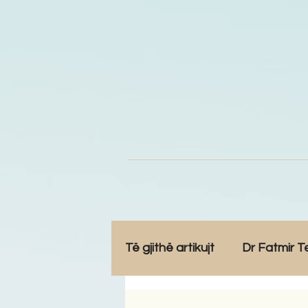
Të gjithë artikujt
Dr Fatmir T
Opinione
Komunitet