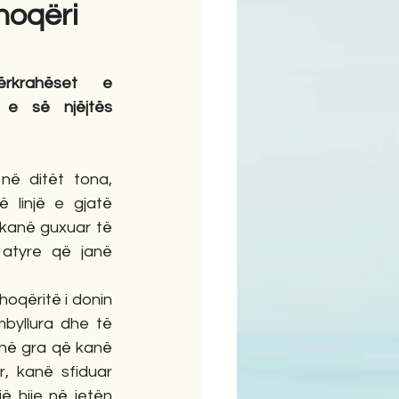
shoqëri
ime
rkrahëset e 
 e së njëjtës 
në ditët tona, 
 linjë e gjatë 
kanë guxuar të 
atyre që janë 
oqëritë i donin 
byllura dhe të 
në gra që kanë 
, kanë sfiduar 
 hije në jetën 