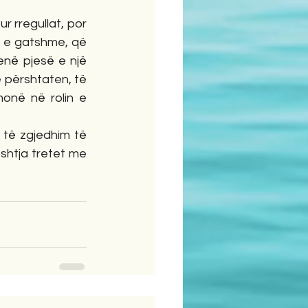
 rregullat, por 
 e gatshme, që 
në pjesë e një 
 përshtaten, të 
onë në rolin e 
 të zgjedhim të 
shtja tretet me 