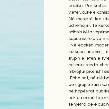
publike. Por krahas
vjetër, duke e konsi
Në mesjetë, kur fri
udhëhiqnin, të kërk
shihnin këto veprime 
sepse ishte e vetmja 
 Në epokën moderne,
kërkuan arsimim, të
trupin e jetën e ty
prishnin rendin sho
mbrojtur pikërisht s
 Edhe sot, në një b
që ngrejnë zërin kund
në hapësirat publik
nuk pranojnë të jen
të vjetra, që e quajn