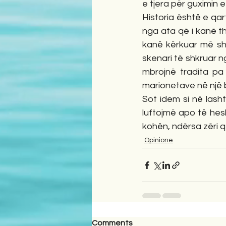
e tjera për guximin 
Historia është e qar
nga ata që i kanë t
kanë kërkuar më sh
skenari të shkruar n
mbrojnë tradita pa 
marionetave në një 
Sot idem si në lash
luftojmë apo të hes
kohën, ndërsa zëri q
Opinione
Comments