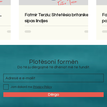
L
Fatmir Terziu: Shtetësia britanike
Fa
sipas lindjes
po
Plotësoni formën
Do të ju dërgojmë të dhënat më te fundit.
Jam dakord me
Privacy Policy
Dërgo