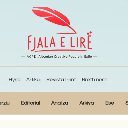
Hyrja
Artikuj
Revista Print
Rreth nesh
erziu
Editorial
Analiza
Arkiva
Ese
S
Reportazh
Studime
Intervista
Kulturë