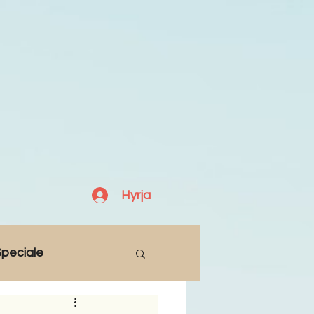
Hyrja
peciale
Lajme