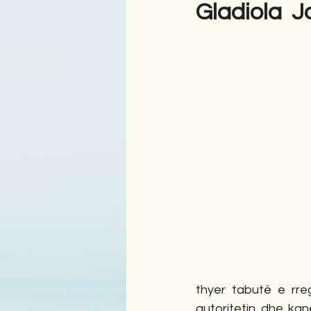
Gladiola Jo
Antologji
Poezi
Tre
thyer tabutë e rreg
autoritetin dhe kan