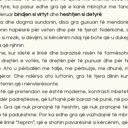
 tyre, ka pasur edhe gra që e kanë mbrojtur me fana
deruar 
bindjen si virtyt
 dhe 
heshtjen si detyrë
.
ka dhe dogma sundonin, disa gra guxuan të mendonin, t
onin hapësirë për veten dhe për të tjerat. Ndërkohë, s
si rrezik, si devijim, si kërcënim ndaj një bote që u dukej
që njihnin.
 kur idetë e lirisë dhe barazisë nisën të formësohe
 drejtën e votës, të drejtën për të punuar dhe për t
re. Ato u përballën me tallje, me përbuzje, me dhunë, 
qëror. Dhe ndërsa ato luftonin, gra të tjera dilnin ku
istemin që i nënvlerësonte.
otë që pretendon se është moderne, kontrasti mbetet i 
ër padrejtësive, që luftojnë për barazi në punë, në polit
e. Gra që nuk pranojnë të heshtin, që nuk pranojnë të 
ë të padukshme. Por ka edhe gra që vazhdojnë të mbro
ë lirinë “teprim”, që e shohin pavarësinë si kërcënim, që 