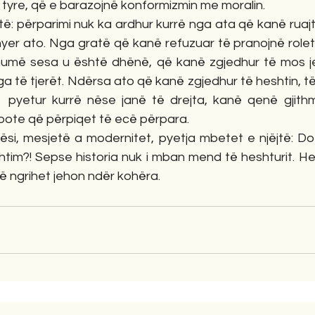
e tyre, që e barazojnë konformizmin me moralin.
të: përparimi nuk ka ardhur kurrë nga ata që kanë ruajtur
hyer ato. Nga gratë që kanë refuzuar të pranojnë rolet
umë sesa u është dhënë, që kanë zgjedhur të mos je
ga të tjerët. Ndërsa ato që kanë zgjedhur të heshtin, të
 pyetur kurrë nëse janë të drejta, kanë qenë gjithm
bote që përpiqet të ecë përpara.
tësi, mesjetë a modernitet, pyetja mbetet e njëjtë: Do
htim?! Sepse historia nuk i mban mend të heshturit. He
ë ngrihet jehon ndër kohëra.