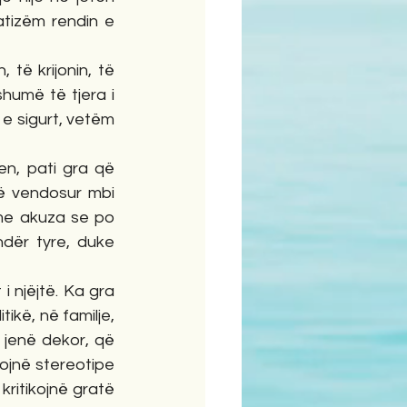
tizëm rendin e 
ë krijonin, të 
humë të tjera i 
 e sigurt, vetëm 
n, pati gra që 
ë vendosur mbi 
me akuza se po 
ndër tyre, duke 
njëjtë. Ka gra 
ikë, në familje, 
jenë dekor, që 
jnë stereotipe 
kritikojnë gratë 