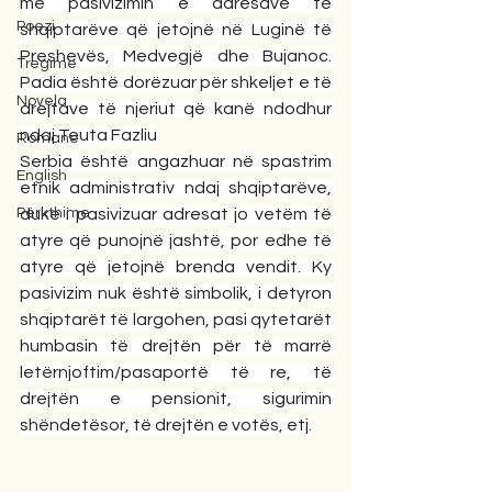
me pasivizimin e adresave të 
Poezi
shqiptarëve që jetojnë në Luginë të 
Preshevës, Medvegjë dhe Bujanoc. 
Tregime
Padia është dorëzuar për shkeljet e të 
Novela
drejtave të njeriut që kanë ndodhur 
ndaj Teuta Fazliu
Romane
Serbia është angazhuar në spastrim 
English
etnik administrativ ndaj shqiptarëve, 
Përkthime
duke i pasivizuar adresat jo vetëm të 
atyre që punojnë jashtë, por edhe të 
atyre që jetojnë brenda vendit. Ky 
pasivizim nuk është simbolik, i detyron 
shqiptarët të largohen, pasi qytetarët 
humbasin të drejtën për të marrë 
letërnjoftim/pasaportë të re, të 
drejtën e pensionit, sigurimin 
shëndetësor, të drejtën e votës, etj.