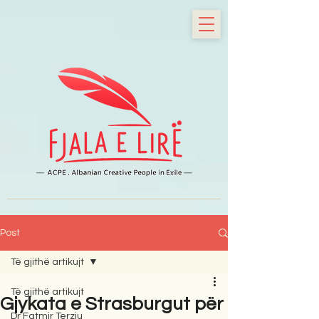
Post
Të gjithë artikujt
Të gjithë artikujt
Gjykata e Strasburgut për
Dr Fatmir Terziu