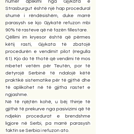
numër aplikimi nga Gjykata e 
Strasburgut është një hap procedural 
shumë i rëndësishëm, duke marrë 
parasysh se kjo Gjykatë refuzon mbi 
90% të rasteve që në fazën fillestare.
Qëllimi im kryesor është që përmes 
këtij rasti, Gjykata të zbatojë 
procedurën e vendimit pilot (rregulla 
61). Kjo do të thotë që vendimi të mos 
mbetet vetëm për Teutën, por të 
detyrojë Serbinë të ndalojë këtë 
praktikë sistematike për të gjithë dhe 
të aplikohet në të gjitha rastet e 
ngjashme.
Në të njëjtën kohë, u bëj thirrje të 
gjithë të prekurve nga pasivizimi që të 
ndjekin procedurat e brendshme 
ligjore në Serbi, pa marrë parasysh 
faktin se Serbia i refuzon ato.