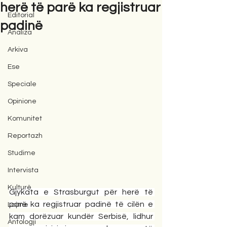
herë të parë ka regjistruar
Editorial
padinë
Analiza
Arkiva
Ese
Speciale
Opinione
Komunitet
Reportazh
Studime
Intervista
Kulturë
Gjykata e Strasburgut për herë të 
parë ka regjistruar padinë të cilën e 
Lajme
kam dorëzuar kundër Serbisë, lidhur 
Antologji