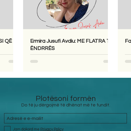
SI QË
Ermira Jusufi Avdiu: ME FLATRA TË
Fa
ËNDRRËS
Plotësoni formën
Do të ju dërgojmë të dhënat më te fundit.
Jam dakord me
Privacy Policy