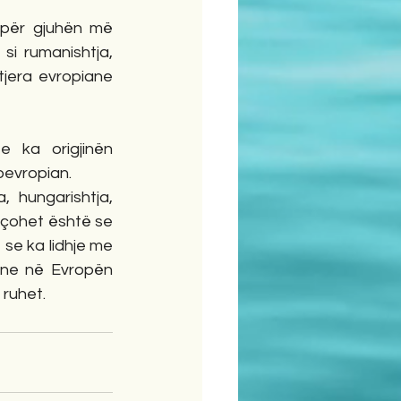
për gjuhën më 
i rumanishtja, 
jera evropiane 
 ka origjinën 
oevropian. 
 hungarishtja, 
eçohet është se 
 se ka lidhje me 
ane në Evropën 
 ruhet.