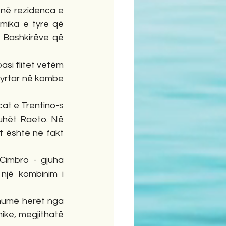
në rezidenca e 
ika e tyre që 
 Bashkírëve që 
asi flitet vetëm 
zyrtar në kombe 
cat e Trentino-s 
gjuhët Raeto. Në 
ut është në fakt 
Cimbro - gjuha 
një kombinim i 
umë herët nga 
ike, megjithatë 