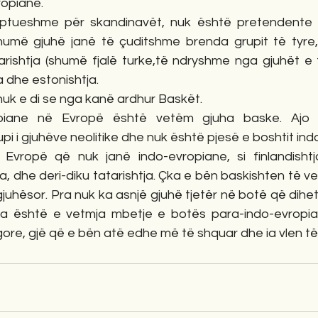
opiane.
kuptueshme për skandinavët, nuk është pretendente 
umë gjuhë janë të çuditshme brenda grupit të tyre, s
arishtja (shumë fjalë turke,të ndryshme nga gjuhët e t
ja dhe estonishtja. 
nuk e di se nga kanë ardhur Baskët.
opiane në Evropë është vetëm gjuha baske. Ajo e
upi i gjuhëve neolitike dhe nuk është pjesë e boshtit ind
vropë që nuk janë indo-evropiane, si finlandishtja,
tja, dhe deri-diku tatarishtja. Çka e bën baskishten të v
gjuhësor. Pra nuk ka asnjë gjuhë tjetër në botë që dihet
skja është e vetmja mbetje e botës para-indo-evropi
ore, gjë që e bën atë edhe më të shquar dhe ia vlen të