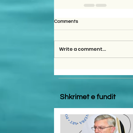
Comments
Write a comment...
Shkrimet e fundit