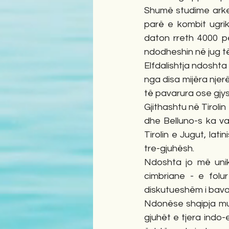
Shumë studime arkeo
parë e kombit ugri
daton rreth 4000 p
ndodheshin në jug të 
Elfdalishtja ndoshta 
nga disa mijëra njer
të pavarura ose gjy
Gjithashtu në Tirolin
dhe Belluno-s ka vari
Tirolin e Jugut, lati
tre-gjuhësh.
Ndoshta jo më unik
cimbriane - e folur
diskutueshëm i bav
Ndonëse shqipja mu
gjuhët e tjera indo-