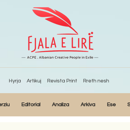
Hyrja
Artikuj
Revista Print
Rreth nesh
erziu
Editorial
Analiza
Arkiva
Ese
S
Reportazh
Studime
Intervista
Kulturë