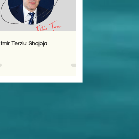
tmir Terziu: Shqipja