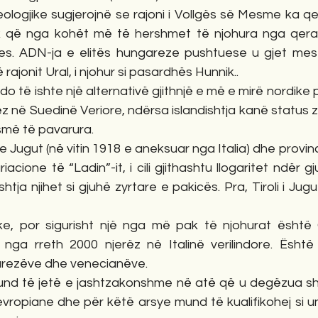
logjike sugjerojnë se rajoni i Vollgës së Mesme ka qe
k që nga kohët më të hershmet të njohura nga qeram
es. ADN-ja e elitës hungareze pushtuese u gjet mes
rajonit Ural, i njohur si pasardhës Hunnik.. 
do të ishte një alternativë gjithnjë e më e mirë nordike p
ëz në Suedinë Veriore, ndërsa islandishtja kanë status 
smë të pavarura.
 e Jugut (në vitin 1918 e aneksuar nga Italia) dhe provin
acione të “Ladin”-it, i cili gjithashtu llogaritet ndër 
nishtja njihet si gjuhë zyrtare e pakicës. Pra, Tiroli i Jug
e, por sigurisht një nga më pak të njohurat është 
 nga rreth 2000 njerëz në Italinë verilindore. Është 
arezëve dhe venecianëve.
nd të jetë e jashtzakonshme në atë që u degëzua sh
evropiane dhe për këtë arsye mund të kualifikohej si un