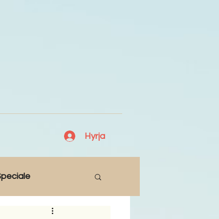
Hyrja
peciale
Lajme