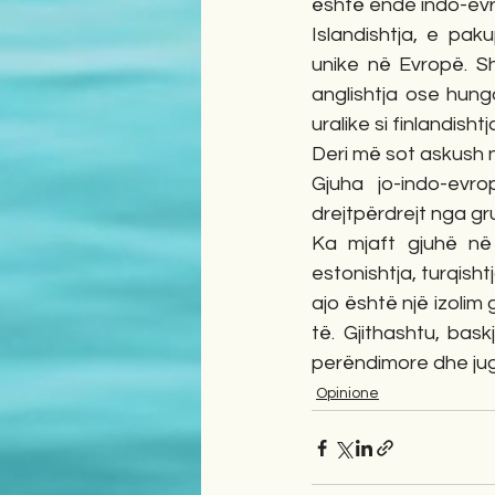
është ende indo-evr
Islandishtja, e pa
unike në Evropë. Sh
anglishtja ose hung
uralike si finlandisht
Deri më sot askush 
Gjuha jo-indo-evr
drejtpërdrejt nga gr
Ka mjaft gjuhë në E
estonishtja, turqish
ajo është një izolim 
të. Gjithashtu, ba
perëndimore dhe jug
Opinione