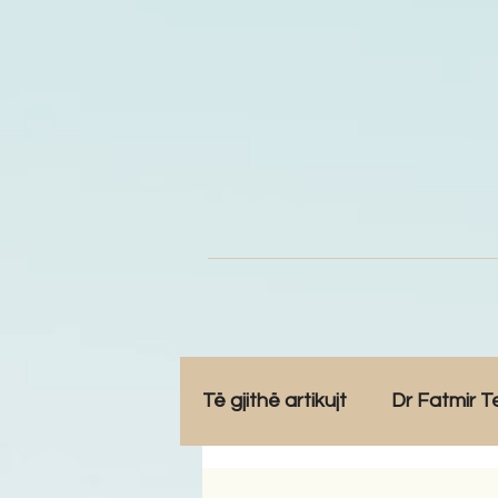
Të gjithë artikujt
Dr Fatmir T
Opinione
Komunitet