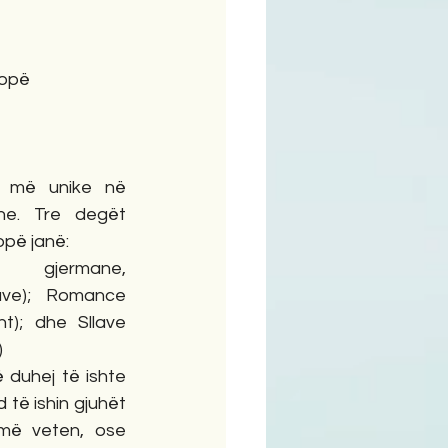
ime
ropë
 më unike në 
ne. Tre degët 
opë janë:
, gjermane, 
ve); Romance 
sht); dhe Sllave 
)
 duhej të ishte 
të ishin gjuhët 
më veten, ose 