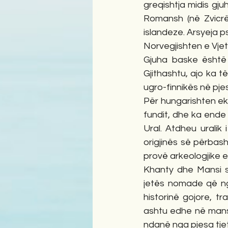
greqishtja midis g
Romansh (në Zvicrë
islandeze. Arsyeja p
Norvegjishten e Vjetë
Gjuha baske është n
Gjithashtu, ajo ka t
ugro-finnikës në pjes
Për hungarishten ekzi
fundit, dhe ka ende 
Ural. Atdheu uralik 
origjinës së përbas
provë arkeologjike e
Khanty dhe Mansi si 
jetës nomade që ng
historinë gojore, tr
ashtu edhe në mansi, 
ndanë nga pjesa tjet