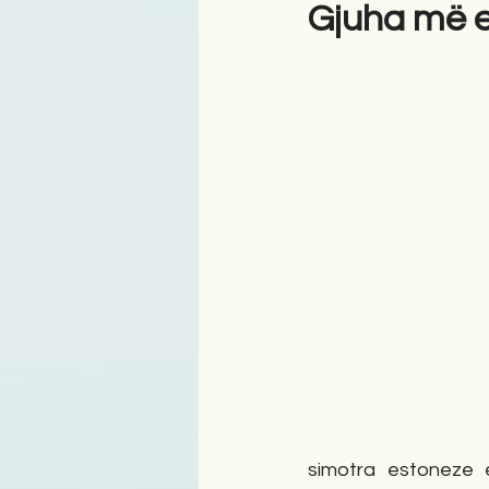
Gjuha më e
Antologji
Poezi
Tre
simotra estoneze 