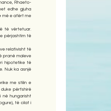
omance, Rhaeto-
et edhe gjuha 
ë më e afërt me 
 të vërtetuar. 
e përjashtim të 
e relativisht të 
kë pranë maleve 
i hipotetike të 
. Nuk ka asnjë 
ike me stilin e 
duke përfshirë 
i në hungarisht 
ure), të cilat i 