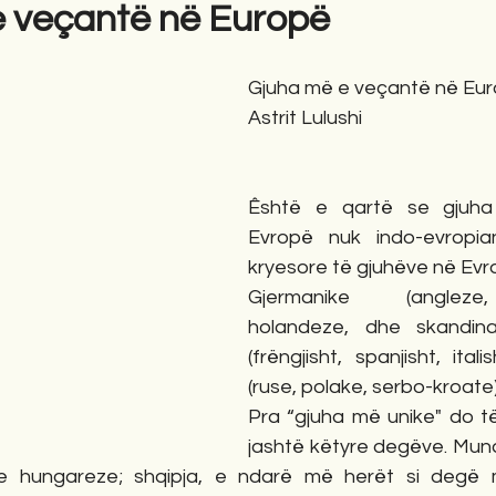
 veçantë në Europë
gime
Novela
Romane
English
Përkth
Gjuha më e veçantë në Eu
Astrit Lulushi
Êshtë e qartë se gjuha
Evropë nuk indo-evropia
kryesore të gjuhëve në Evr
Gjermanike (angleze
holandeze, dhe skandina
(frëngjisht, spanjisht, itali
(ruse, polake, serbo-kroate
Pra “gjuha më unike" do të
jashtë këtyre degëve. Mund 
e hungareze; shqipja, e ndarë më herët si degë 