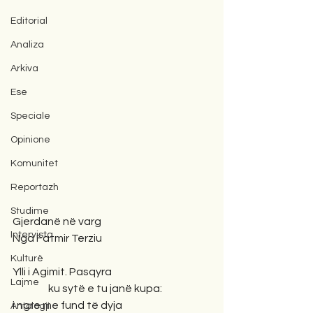
Editorial
Analiza
Arkiva
Ese
Speciale
Opinione
Komunitet
Reportazh
Studime
Gjerdanë në varg
Intervista
Nga Fatmir Terziu
Kulturë
Ylli i Agimit. Pasqyra 
Lajme
                 ku sytë e tu janë kupa:
i ngre me fund të dyja
Antologji