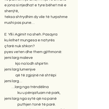
e jona si rrjedhat e tyre bëhet më e 
shenjtë,
teksa shtrydhim dy vile të turpshme 
rrushi pas pune… 
E  Ylli i Agimit na sheh. Pasqyra
ku krihet mungesa e natyrës
çfarë nuk shkon?
pyes veten dhe them gjithmonë:
jemi larg maleve
               kjo na lodh shpirtin
jemi larg lumenjve
               që të zgjojnë në shtëpi
jemi larg… 
          …larg nga trëndëlina
                  ku u përqafuam në park,
jemi larg nga sytë që na panë
                  puthjen tonë të parë.