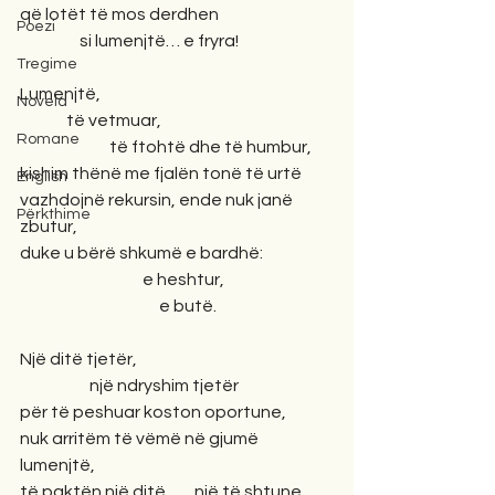
që lotët të mos derdhen
Poezi
                  si lumenjtë… e fryra!
Tregime
Lumenjtë, 
Novela
              të vetmuar,  
Romane
                           të ftohtë dhe të humbur,
kishim thënë me fjalën tonë të urtë
English
vazhdojnë rekursin, ende nuk janë 
Përkthime
zbutur,
duke u bërë shkumë e bardhë: 
                                     e heshtur, 
                                          e butë.
Një ditë tjetër, 
                     një ndryshim tjetër
për të peshuar koston oportune,
nuk arritëm të vëmë në gjumë 
lumenjtë,
të paktën një ditë, …. një të shtune