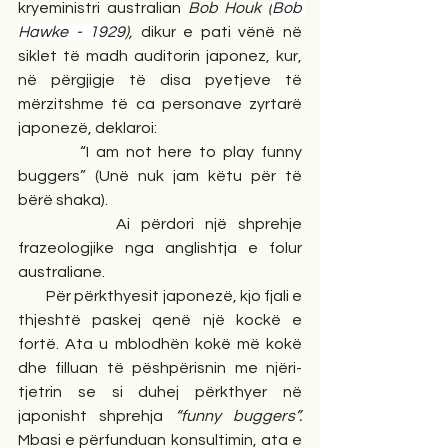
kryeministri australian 
Bob Houk (
Bob 
Hawke - 1929
), 
dikur e pati vënë në 
siklet të madh auditorin japonez, kur, 
në përgjigje të disa pyetjeve të 
mërzitshme të ca personave zyrtarë 
japonezë, deklaroi:
         “I am not here to play funny 
buggers” (Unë nuk jam këtu për të 
bërë shaka).
         Ai përdori një shprehje 
frazeologjike nga anglishtja e folur 
australiane.
         Për përkthyesit japonezë, kjo fjali e 
thjeshtë paskej qenë një kockë e 
fortë. Ata u mblodhën kokë më kokë 
dhe filluan të pëshpërisnin me njëri-
tjetrin se si duhej përkthyer në 
japonisht shprehja 
“funny buggers”. 
Mbasi e përfunduan konsultimin, ata e 