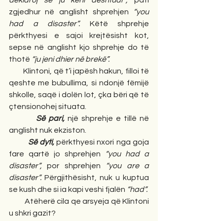
deklaroj se ju keni dështuar”,
 pati 
zgjedhur në anglisht shprehjen 
“you 
had a disaster”. 
Këtë shprehje 
përkthyesi e sajoi krejtësisht kot, 
sepse në anglisht kjo shprehje do të 
thotë 
“ju jeni dhier në brekë”. 
Klintoni, që t’i japësh hakun, filloi të 
qeshte me bubullima, si ndonjë fëmijë 
shkolle, saqë i dolën lot, çka bëri që të 
çtensionohej situata.
         Së pari,
 një shprehje e tillë në 
anglisht nuk ekziston.
Së dyti, 
përkthyesi nxori nga goja 
fare qartë jo shprehjen 
“you had a 
disaster”, 
por shprehjen 
“you are a 
disaster”. 
Përgjithësisht, nuk u kuptua 
se kush dhe si ia kapi veshi fjalën 
“had”.
Atëherë cila qe arsyeja që Klintoni 
u shkri gazit?