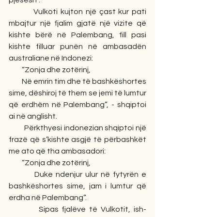
pjesësh”.
         Vulkoti kujton një çast kur pati 
mbajtur një fjalim gjatë një vizite që 
kishte bërë në Palembang, fill pasi 
kishte filluar punën në ambasadën 
australiane në Indonezi:
         “Zonja dhe zotërinj,
         Në emrin tim dhe të bashkëshortes 
sime, dëshiroj të them se jemi të lumtur 
që erdhëm në Palembang”, - shqiptoi 
ai në anglisht.
         Përkthyesi indonezian shqiptoi një 
frazë që s’kishte asgjë të përbashkët 
me ato që tha ambasadori:
         “Zonja dhe zotërinj,
         Duke ndenjur ulur në fytyrën e 
bashkëshortes sime, jam i lumtur që 
erdha në Palembang”.
         Sipas fjalëve të Vulkotit, ish-