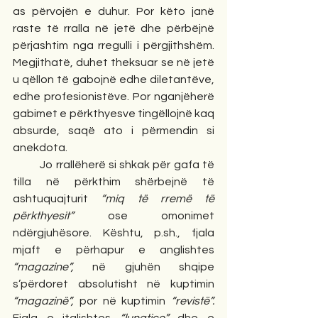
as përvojën e duhur. Por këto janë 
raste të rralla në jetë dhe përbëjnë 
përjashtim nga rregulli i përgjithshëm. 
Megjithatë, duhet theksuar se në jetë 
u qëllon të gabojnë edhe diletantëve, 
edhe profesionistëve. Por nganjëherë 
gabimet e përkthyesve tingëllojnë kaq 
absurde, saqë ato i përmendin si 
anekdota.
         Jo rrallëherë si shkak për gafa të 
tilla në përkthim shërbejnë të 
ashtuquajturit 
“miq të rremë të 
përkthyesit” 
ose omonimet 
ndërgjuhësore. Kështu, p.sh., fjala 
mjaft e përhapur e anglishtes 
“magazine”, 
në gjuhën shqipe
s’përdoret absolutisht në kuptimin 
“magazinë”, 
por në kuptimin 
“revistë”. 