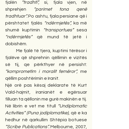
fjalën 
“tradhti”, 
si, fjala vjen, në 
shprehjen 
“parimet tona qenë 
tradhtuar”. 
Po ashtu, fjala persiane që i 
përshtatet fjalës 
“ndërmjetës”, 
ka më 
shumë kuptimin 
“transportues”
 sesa 
“ndërmjetës” 
që mund të jetë i 
dobishëm.
         Me fjalë të tjera, kuptimi tërësor i 
fjalëve që shprehnin qëllimin e vizitës 
së tij, qe përkthyer në persisht: 
“komprometim i moralit femëror”, 
me 
qëllim poshtërimin e Iranit.
Një orë pas kësaj deklarate të Kurt 
Vald-hajmit, iranianët e egërsuar 
filluan ta qëllonin me gurë makinën e tij. 
Në librin e vet me titull 
“Undiplomatic 
Activities” (Puna jodiplomatike), 
që e ka 
hedhur në qarkullim
Shtëpia botuese 
“Scribe Publications”. 
Melbourne, 2007, 