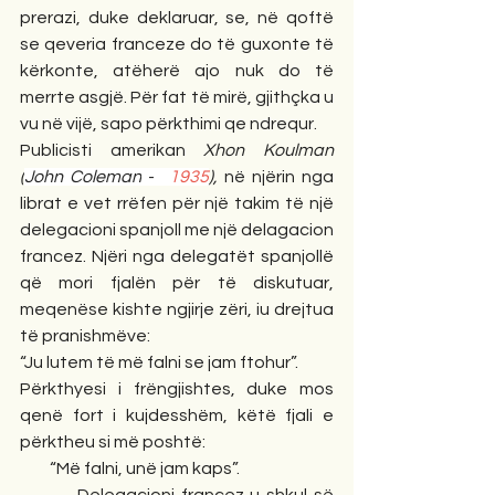
prerazi, duke deklaruar, se, në qoftë 
se qeveria franceze do të guxonte të 
kërkonte, atëherë ajo nuk do të 
merrte asgjë. Për fat të mirë, gjithçka u 
vu në vijë, sapo përkthimi qe ndrequr.
Publicisti amerikan 
Xhon Koulman 
(
John Coleman
 -  
1935
), 
në njërin nga 
librat e vet rrëfen për një takim të një 
delegacioni spanjoll me një delagacion 
francez. Njëri nga delegatët spanjollë 
që mori fjalën për të diskutuar, 
meqenëse kishte ngjirje zëri, iu drejtua 
të pranishmëve:
“Ju lutem të më falni se jam ftohur”.
Përkthyesi i frëngjishtes, duke mos 
qenë fort i kujdesshëm, këtë fjali e 
përktheu si më poshtë:
         “Më falni, unë jam kaps”.