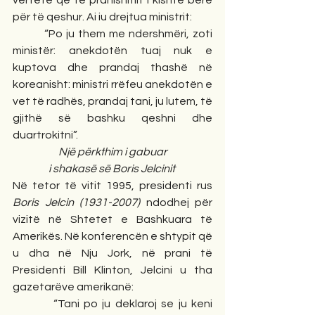
vërtetë që të pranishmit i kishte bërë 
për të qeshur. Ai iu drejtua ministrit:
         “Po ju them me ndershmëri, zoti 
ministër: anekdotën tuaj nuk e 
kuptova dhe prandaj thashë në 
koreanisht: ministri rrëfeu anekdotën e 
vet të radhës, prandaj tani, ju lutem, të 
gjithë së bashku qeshni dhe 
duartrokitni”.
Një përkthim i gabuar
i shakasë së Boris Jelcinit 
Në tetor të vitit 1995, presidenti rus 
Boris Jelcin (1931-2007) 
ndodhej për 
vizitë në Shtetet e Bashkuara të 
Amerikës. Në konferencën e shtypit që 
u dha në Nju Jork, në prani të 
Presidenti Bill Klinton, Jelcini u tha 
gazetarëve amerikanë:
         “Tani po ju deklaroj se ju keni 