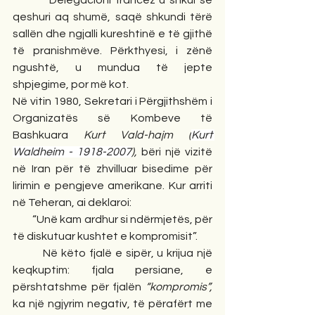
         Delegacioni francez u shkul së 
qeshuri aq shumë, saqë shkundi tërë 
sallën dhe ngjalli kureshtinë e të gjithë 
të pranishmëve. Përkthyesi, i zënë 
ngushtë, u mundua të jepte 
shpjegime, por më kot.
Në vitin 1980, Sekretari i Përgjithshëm i 
Organizatës së Kombeve të 
Bashkuara 
Kurt Vald-hajm (
Kurt 
Waldheim - 1918-2007
), 
bëri një vizitë 
në Iran për të zhvilluar bisedime për 
lirimin e pengjeve amerikane. Kur arriti 
në Teheran, ai deklaroi:
         “Unë kam ardhur si ndërmjetës, për 
të diskutuar kushtet e kompromisit”.
         Në këto fjalë e sipër, u krijua një 
keqkuptim: fjala persiane, e 
përshtatshme për fjalën 
“kompromis”, 
ka një ngjyrim negativ, të përafërt me 