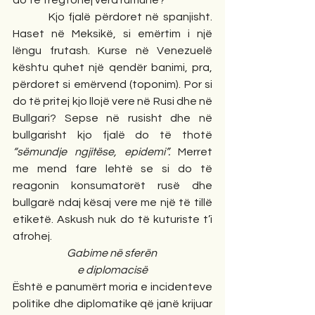
do të tregtohej vera rumune?  
         Kjo fjalë përdoret në spanjisht. 
Haset në Meksikë, si emërtim i një 
lëngu frutash. Kurse në Venezuelë 
kështu quhet një qendër banimi, pra, 
përdoret si emërvend (toponim). Por si 
do të pritej kjo llojë vere në Rusi dhe në 
Bullgari? Sepse në rusisht dhe në 
bullgarisht kjo fjalë do të thotë 
“sëmundje ngjitëse, epidemi”. 
Merret 
me mend fare lehtë se si do të 
reagonin konsumatorët rusë dhe 
bullgarë ndaj kësaj vere me një të tillë 
etiketë. Askush nuk do të kuturiste t’i 
afrohej.  
Gabime në sferën 
e diplomacisë
Është e panumërt moria e incidenteve 
politike dhe diplomatike që janë krijuar 