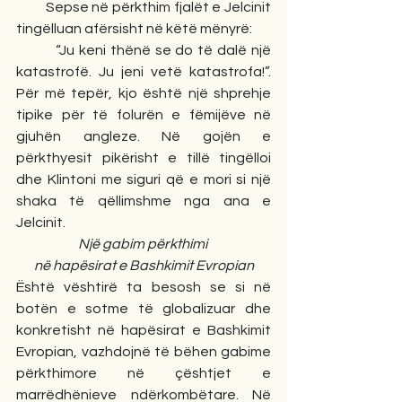
         Sepse në përkthim fjalët e Jelcinit 
tingëlluan afërsisht në këtë mënyrë:
         “Ju keni thënë se do të dalë një 
katastrofë. Ju jeni vetë katastrofa!”. 
Për më tepër, kjo është një shprehje 
tipike për të folurën e fëmijëve në 
gjuhën angleze. Në gojën e 
përkthyesit pikërisht e tillë tingëlloi 
dhe Klintoni me siguri që e mori si një 
shaka të qëllimshme nga ana e 
Jelcinit. 
Një gabim përkthimi 
në hapësirat e Bashkimit Evropian
Është vështirë ta besosh se si në 
botën e sotme të globalizuar dhe 
konkretisht në hapësirat e Bashkimit 
Evropian, vazhdojnë të bëhen gabime 
përkthimore në çështjet e 
marrëdhënieve ndërkombëtare. Në 