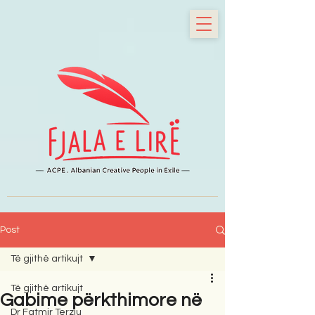
Post
Të gjithë artikujt
Të gjithë artikujt
Gabime përkthimore në
Dr Fatmir Terziu