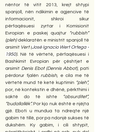
nëntor të vitit 2013, krejt shtypi 
spanjoll, nën ndikimin e agjencive të 
informacionit, shkroi sikur 
përfaqësuesi zyrtar i Komisionit 
Evropian e paskej quajtur 
“rubbish” 
(pleh) 
deklaratën e ministrit spanjoll të 
arsimit 
Vert (
José Ignacio Wert Ortega - 
1950
). 
Në të vërtetë, përfaqësuesi i 
Bashkimit Evropian për çështjet e 
arsimit 
Denis Ebot (Dennis Abbot)
, pati 
përdorur fjalën 
rubbish, 
e cila me të 
vërtetë mund të ketë kuptimin 
“pleh”, 
por, në kontekstin e dhënë, përkthimi i 
saktë do të ishte 
“absurditet”, 
“budallallëk”. 
Por kjo nuk është e njëjta 
gjë. Eboti u mundua ta ndreqte një 
gabim të tillë, por pa ndonjë sukses të 
dukshëm. Ky gabim, i cili shtypit, 