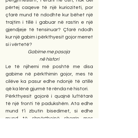
përgjithësisht, i erdhi në osh, nuk del 
përtej caqeve të një kurioziteti, por 
çfarë mund të ndodhte kur bëhet një 
trajtim i tillë i gabuar në rastin e një 
gjendjeje të tensinuar? Çfarë ndodh 
kur një gabim i përkthyesit gojor merret 
si i vërtetë? 
Gabime me pasoja 
në histori
Le të njihemi më poshtë me disa 
gabime në përkthimin gojor, mes të 
cilëve ka pasur edhe ndonjë të atillë 
që ka lënë gjurmë të rënda në histori.
Përkthyesit gojorë i quajnë luftëtarë 
të një fronti të padukshëm. Ata edhe 
mund t’i zbutin bisedimet, si edhe 
mund të shpërthejnë sherrin mes 
bashkëbiseduesve në gjuhë të 
ndryshme. Por kur gabimet në përkthim 