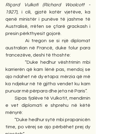
Riçard Vulkoti (Richard Woolcott - 
1927), 
i cili, gjatë katër vjetëve, ka 
qenë ministër i punëve të jashme të 
Australisë, rrëfen se çfarë grackash i 
presin përkthyesit gojorë.
         Ai tregon se si një diplomat 
australian në Francë, duke folur para 
francezëve, deshi të thoshte:
         “Duke hedhur vështrimin mbi 
karrierën që kam lënë pas, mendoj se 
ajo ndahet në dy etapa: mërzia që më 
ka ndjekur në të gjitha vendet ku kam 
punuar më përpara dhe jeta në Paris”.
         Sipas fjalëve të Vulkotit, mendimin 
e vet diplomati e shprehu në këtë 
mënyrë:
         “Duke hedhur sytë mbi prapanicën 
time, po vërej se ajo përbëhet prej dy 