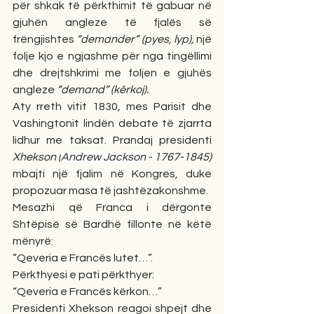
për shkak të përkthimit të gabuar në 
gjuhën angleze të fjalës së 
frëngjishtes 
“demander” (pyes, lyp), 
një 
folje kjo e ngjashme për nga tingëllimi 
dhe drejtshkrimi me foljen e gjuhës 
angleze 
“demand” (kërkoj).
Aty rreth vitit 1830, mes Parisit dhe 
Vashingtonit lindën debate të zjarrta 
lidhur me taksat. Prandaj presidenti 
Xhekson (
Andrew Jackson
 - 1767-1845) 
mbajti një fjalim në Kongres, duke 
propozuar masa të jashtëzakonshme.
Mesazhi që Franca i dërgonte 
Shtëpisë së Bardhë fillonte në këtë 
mënyrë:
“Qeveria e Francës lutet…”.
Përkthyesi e pati përkthyer:
“Qeveria e Francës kërkon…”
Presidenti Xhekson reagoi shpejt dhe 