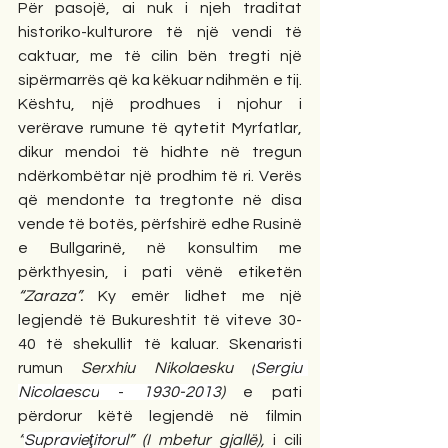
Për pasojë, ai nuk i njeh traditat 
historiko-kulturore të një vendi të 
caktuar, me të cilin bën tregti një 
sipërmarrës që ka këkuar ndihmën e tij. 
Kështu, një prodhues i njohur i 
verërave rumune të qytetit Myrfatlar, 
dikur mendoi të hidhte në tregun 
ndërkombëtar një prodhim të ri. Verës 
që mendonte ta tregtonte në disa 
vende të botës, përfshirë edhe Rusinë 
e Bullgarinë, në konsultim me 
përkthyesin, i pati vënë etiketën 
“Zaraza”. 
Ky emër lidhet me një 
legjendë të Bukureshtit të viteve 30-
40 të shekullit të kaluar. Skenaristi 
rumun 
Serxhiu Nikolaesku (
Sergiu  
Nicolaescu
 - 
1930-2013
) 
e pati 
përdorur këtë legjendë në filmin 
“
Supravieţitorul
” (I mbetur gjallë), 
i cili 