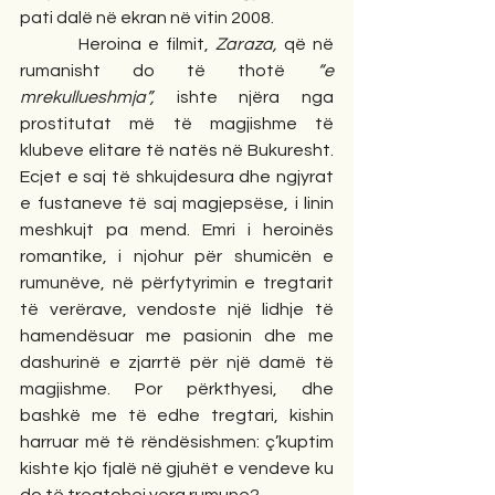
pati dalë në ekran në vitin 2008. 
         Heroina e filmit, 
Zaraza, 
që në 
rumanisht do të thotë 
“e 
mrekullueshmja”, 
ishte njëra nga 
prostitutat më të magjishme të 
klubeve elitare të natës në Bukuresht. 
Ecjet e saj të shkujdesura dhe ngjyrat 
e fustaneve të saj magjepsëse, i linin 
meshkujt pa mend. Emri i heroinës 
romantike, i njohur për shumicën e 
rumunëve, në përfytyrimin e tregtarit 
të verërave, vendoste një lidhje të 
hamendësuar me pasionin dhe me 
dashurinë e zjarrtë për një damë të 
magjishme. Por përkthyesi, dhe 
bashkë me të edhe tregtari, kishin 
harruar më të rëndësishmen: ç’kuptim 
kishte kjo fjalë në gjuhët e vendeve ku 