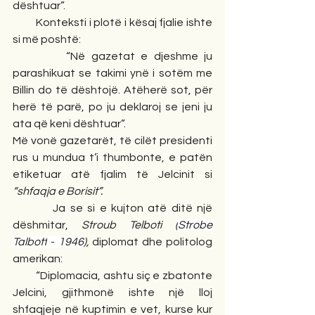
dështuar”. 
         Konteksti i plotë i kësaj fjalie ishte 
si më poshtë: 
         “Në gazetat e djeshme ju 
parashikuat se takimi ynë i sotëm me 
Billin do të dështojë. Atëherë sot, për 
herë të parë, po ju deklaroj se jeni ju 
ata që keni dështuar”.
Më vonë gazetarët, të cilët presidenti 
rus u mundua t’i thumbonte, e patën 
etiketuar atë fjalim të Jelcinit si 
“shfaqja e Borisit”.  
Ja se si e kujton atë ditë një 
dëshmitar, 
Stroub Telboti (
Strobe 
Talbott
 - 
1946
), 
diplomat dhe politolog 
amerikan:
         “Diplomacia, ashtu siç e zbatonte 
Jelcini, gjithmonë ishte një lloj 
shfaqjeje në kuptimin e vet, kurse kur 