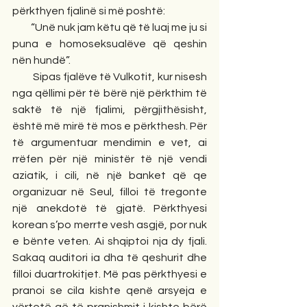
përkthyen fjalinë si më poshtë:
         “Unë nuk jam këtu që të luaj me ju si 
puna e homoseksualëve që qeshin 
nën hundë”.
         Sipas fjalëve të Vulkotit, kur nisesh 
nga qëllimi për të bërë një përkthim të 
saktë të një fjalimi, përgjithësisht, 
është më mirë të mos e përkthesh. Për 
të argumentuar mendimin e vet, ai 
rrëfen për një ministër të një vendi 
aziatik, i cili, në një banket që qe 
organizuar në Seul, filloi të tregonte 
një anekdotë të gjatë. Përkthyesi 
korean s’po merrte vesh asgjë, por nuk 
e bënte veten. Ai shqiptoi nja dy fjali. 
Sakaq auditori ia dha të qeshurit dhe 
filloi duartrokitjet. Më pas përkthyesi e 
pranoi se cila kishte qenë arsyeja e 