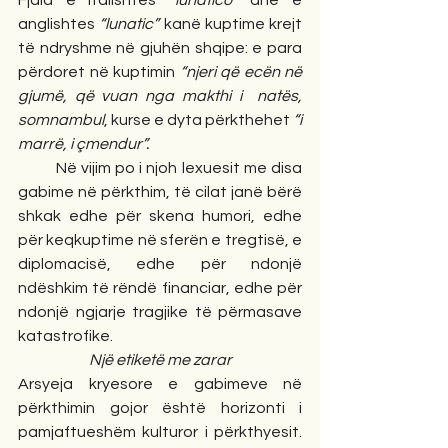
Fjala e italishtes 
“lunatico” 
dhe e 
anglishtes 
“lunatic”
 kanë kuptime krejt 
të ndryshme në gjuhën shqipe: e para 
përdoret në kuptimin 
“njeri që ecën në 
gjumë, që vuan nga makthi i  natës, 
somnambul
, kurse e dyta përkthehet 
“i 
marrë, i çmendur”.
         Në vijim po i njoh lexuesit me disa 
gabime në përkthim, të cilat janë bërë 
shkak edhe për skena humori, edhe 
për keqkuptime në sferën e tregtisë, e 
diplomacisë, edhe për ndonjë 
ndëshkim të rëndë financiar, edhe për 
ndonjë ngjarje tragjike të përmasave 
katastrofike.
Një etiketë me zarar
Arsyeja kryesore e gabimeve në 
përkthimin gojor është horizonti i 
pamjaftueshëm kulturor i përkthyesit. 