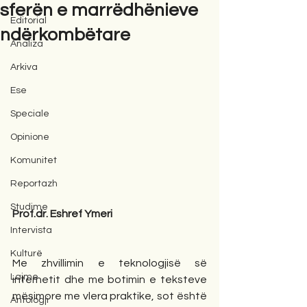
sferën e marrëdhënieve
Editorial
ndërkombëtare
Analiza
Arkiva
Ese
Speciale
Opinione
Komunitet
Reportazh
Studime
Prof.dr. Eshref Ymeri
Intervista
Kulturë
Me zhvillimin e teknologjisë së 
Lajme
internetit dhe me botimin e teksteve 
mësimore me vlera praktike, sot është 
Antologji