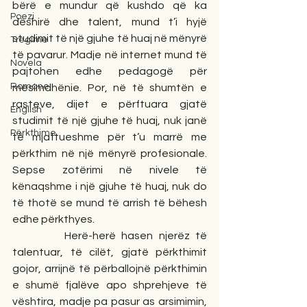
bërë e mundur që kushdo që ka 
Poezi
dëshirë dhe talent, mund t’i hyjë 
studimit të një gjuhe të huaj në mënyrë 
Tregime
të pavarur. Madje në internet mund të 
Novela
pajtohen edhe pedagogë për 
Romane
mësimdhënie. Por, në të shumtën e 
rasteve, dijet e përftuara gjatë 
English
studimit të një gjuhe të huaj, nuk janë 
Përkthime
të mjaftueshme për t’u marrë me 
përkthim në një mënyrë profesionale. 
Sepse zotërimi në nivele të 
kënaqshme i një gjuhe të huaj, nuk do 
të thotë se mund të arrish të bëhesh 
edhe përkthyes.
         Herë-herë hasen njerëz të 
talentuar, të cilët, gjatë përkthimit 
gojor, arrijnë të përballojnë përkthimin 
e shumë fjalëve apo shprehjeve të 
vështira, madje pa pasur as arsimimin, 