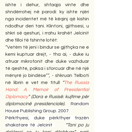
ishte i dehur, shfaqja vinte dhe 
shndërrohej në parodi: ky ishte njëri 
nga incidentet më të këqinj që kishin 
ndodhur deri tani. Klintoni, gjithsesi, u 
shkri së qeshuri, i rrahu krahët Jelcinit 
dhe filloi të fshinte lotët: 
“Vetëm të jeni i bindur se gjithçka ne e 
kemi kuptuar drejt, - tha ai, - duke iu 
afruar mikrofonit dhe duke vazhduar 
të qeshte, paksa i sforcuar dhe në një 
mënyrë jo bindëse””, - shkruan Telboti 
në librin e vet me titull 
“
The Russia 
Hand: A Memoir of Presidential 
Diplomacy
” (Dora e Rusisë: kujtime për 
diplomacinë presidenciale).  
Random 
House Publishing Group. 2007. 
Përkthyesi, duke përkthyer frazën 
shakatare të Jelcinit 
“Tani po ju 