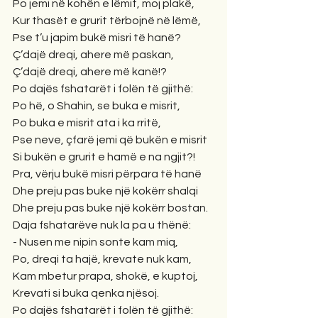
Po jemi në kohën e lëmit, moj plakë,
Kur thasët e grurit tërbojnë në lëmë,
Pse t’u japim bukë misri të hanë?
Ç’dajë dreqi, ahere më paskan,
Ç’dajë dreqi, ahere më kanë!?
Po dajës fshatarët i folën të gjithë:
Po hë, o Shahin, se buka e misrit,
Po buka e misrit ata i ka rritë,
Pse neve, çfarë jemi që bukën e misrit
Si bukën e grurit e hamë e na ngjit?! 
Pra, vërju bukë misri përpara të hanë
Dhe preju pas buke një kokërr shalqi
Dhe preju pas buke një kokërr bostan.
Daja fshatarëve nuk la pa u thënë:
- Nusen me nipin sonte kam miq,
Po, dreqi ta hajë, krevate nuk kam,
Kam mbetur prapa, shokë, e kuptoj,
Krevati si buka qenka njësoj.
Po dajës fshatarët i folën të gjithë: