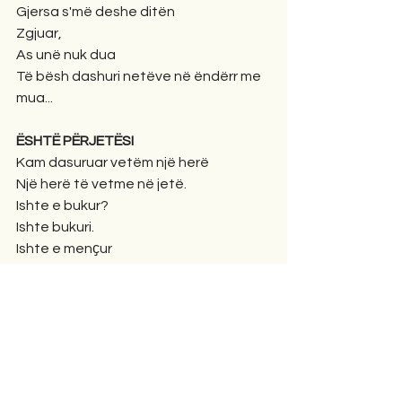
Gjersa s'më deshe ditën 
Zgjuar,
As unë nuk dua 
Të bësh dashuri netëve në ëndërr me 
mua... 
ËSHTË PËRJETËSI
Kam dasuruar vetëm një herë 
Një herë të vetme në jetë.
Ishte e bukur?
Ishte bukuri.
Ishte e menҫur
Ishte
Menҫuri 
Ishte  
E dashur?
Ishte dashuri.
Ishte 
E besnike?