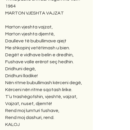
1964
MARTON VJESHTA VAJZAT
Marton vjeshta vajzat,
Marton vjeshta djemtë,
Daulleve të bubullimave qiejt
Me shkopinj vetëtimash u bien.
Degët e vidhave belin e dredhin,
Fushave valle erërat seç hedhin.
Dridhuni degë,
Dridhuni lladike!
Nën ritme bubullimash kërceni degë,
Kërceni nën ritme sqotash lirike.
T’u trashëgofshin, vjeshtë, vajzat,
Vajzat, nuset, djemtë!
Rend moj lumturi fushave,
Rend moj dashuri, rend.
KALOJ