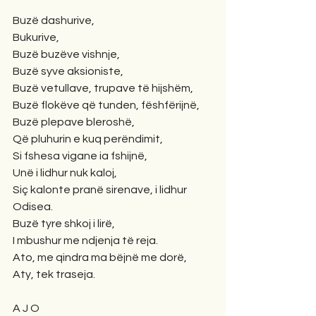
Buzë dashurive,
Bukurive,
Buzë buzëve vishnje,
Buzë syve aksioniste,
Buzë vetullave, trupave të hijshëm,
Buzë flokëve që tunden, fëshfërijnë,
Buzë plepave bleroshë,
Që pluhurin e kuq perëndimit,
Si fshesa vigane ia fshijnë,
Unë i lidhur nuk kaloj,
Siç kalonte pranë sirenave, i lidhur 
Odisea.
Buzë tyre shkoj i lirë,
I mbushur me ndjenja të reja.
Ato, me qindra ma bëjnë me dorë,
Aty, tek traseja.
A J O