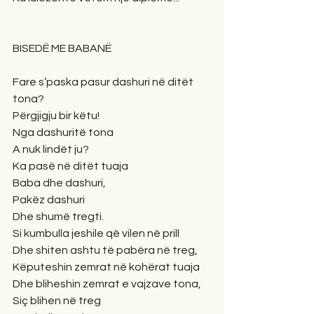
BISEDË ME BABANË
Fare s’paska pasur dashuri në ditët 
tona?
Përgjigju bir këtu!
Nga dashuritë tona
A nuk lindët ju?
Ka pasë në ditët tuaja
Baba dhe dashuri,
Pakëz dashuri
Dhe shumë tregti.
Si kumbulla jeshile që vilen në prill
Dhe shiten ashtu të pabëra në treg,
Këputeshin zemrat në kohërat tuaja
Dhe bliheshin zemrat e vajzave tona,
Siç blihen në treg