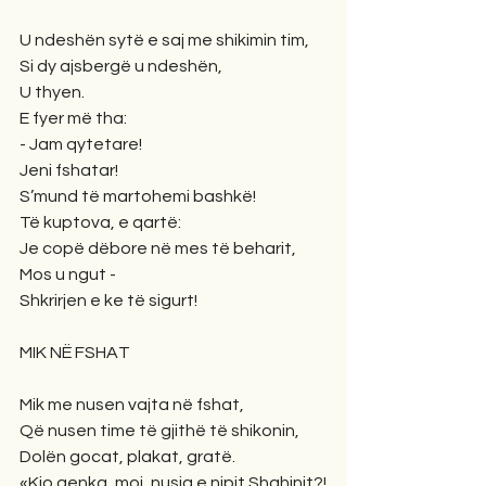
U ndeshën sytë e saj me shikimin tim,
Si dy ajsbergë u ndeshën,
U thyen.
E fyer më tha:
- Jam qytetare!
Jeni fshatar!
S’mund të martohemi bashkë!
Të kuptova, e qartë:
Je copë dëbore në mes të beharit,
Mos u ngut -
Shkrirjen e ke të sigurt!
MIK NË FSHAT
Mik me nusen vajta në fshat,
Që nusen time të gjithë të shikonin,
Dolën gocat, plakat, gratë.
«Kjo qenka, moj, nusja e nipit Shahinit?!