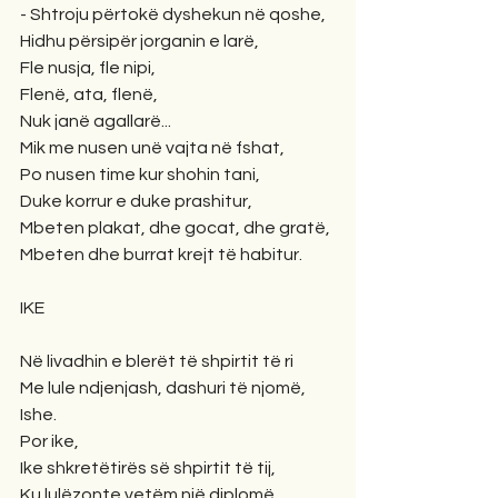
- Shtroju përtokë dyshekun në qoshe,
Hidhu përsipër jorganin e larë,
Fle nusja, fle nipi,
Flenë, ata, flenë,
Nuk janë agallarë...
Mik me nusen unë vajta në fshat,
Po nusen time kur shohin tani,
Duke korrur e duke prashitur,
Mbeten plakat, dhe gocat, dhe gratë,
Mbeten dhe burrat krejt të habitur.
IKE
Në livadhin e blerët të shpirtit të ri
Me lule ndjenjash, dashuri të njomë,
Ishe.
Por ike,
Ike shkretëtirës së shpirtit të tij,
Ku lulëzonte vetëm një diplomë...