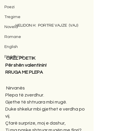
Poezi
Tregime
 HELIDON H:  PORTRE VAJZE  (VAJ) 
Novela
Romane
English
Përkthime
CIKËL POETIK
Për shën valentinin!
RRUGA ME PLEPA
 Nirvanës
Plepa të zverdhur.
Gjethe të shtruara mbi rrugë.
Duke shkelur mbi gjethet e verdha po 
vij.
Çfarë surprize, moj e dashur,
Ti ma paske shtruar rrugën me flori?