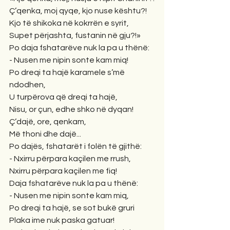
Ç’qenka, moj qyqe, kjo nuse kështu?!
Kjo të shikoka në kokrrën e syrit,
Supet përjashta, fustanin në gju?!»
Po daja fshatarëve nuk la pa u thënë:
- Nusen me nipin sonte kam miq!
Po dreqi ta hajë karamele s’më 
ndodhen,
U turpërova që dreqi ta hajë,
Nisu, or çun, edhe shko në dyqan!
Ç’dajë, ore, qenkam,
Më thoni dhe dajë...
Po dajës, fshatarët i folën të gjithë:
- Nxirru përpara kaçilen me rrush,
Nxirru përpara kaçilen me fiq!
Daja fshatarëve nuk la pa u thënë:
- Nusen me nipin sonte kam miq,
Po dreqi ta hajë, se sot bukë gruri
Plaka ime nuk paska gatuar!