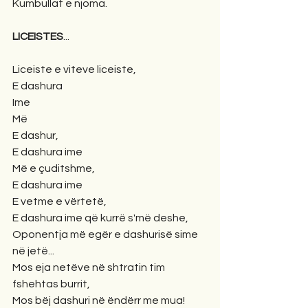
Kumbullat e njoma.
LICEISTES
...
Liceiste e viteve liceiste,
E dashura 
Ime  
Më 
E dashur,  
E dashura ime 
Më e çuditshme,
E dashura ime 
E vetme e vërtetë,
E dashura ime që kurrë s'më deshe,
Oponentja më egër e dashurisë sime 
në jetë...
Mos eja netëve në shtratin tim 
fshehtas burrit,
Mos bëj dashuri në ëndërr me mua!