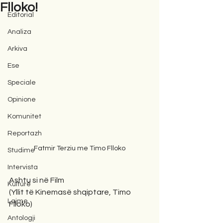
Flloko!
Editorial
Analiza
Arkiva
Ese
Speciale
Opinione
Komunitet
Reportazh
Fatmir Terziu me Timo Flloko
Studime
Intervista
Ashtu si në Film
Kulturë
(Yllit të Kinemasë shqiptare, Timo 
Lajme
Flloko)
Antologji