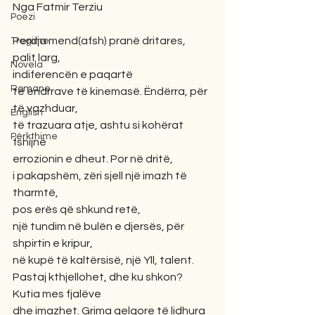
Nga Fatmir Terziu
Poezi
Perdja mend(afsh) pranë dritares, 
Tregime
palit larg,
Novela
indiferencën e paqartë 
Romane
të ëndrrave të kinemasë. Ëndërra, për 
të vazhduar,
English
të trazuara atje, ashtu si kohërat 
Përkthime
fshijnë
errozionin e dheut. Por në dritë,
i pakapshëm, zëri sjell një imazh të 
tharmtë,
pos erës që shkund retë,
një tundim në bulën e djersës, për 
shpirtin e kripur,
në kupë të kaltërsisë, një Yll, talent.
Pastaj kthjellohet, dhe ku shkon? 
Kutia mes fjalëve
dhe imazhet. Grima qelqore të lidhura 