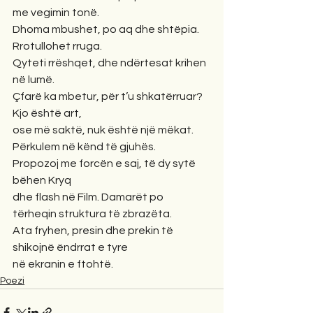
me vegimin tonë.
Dhoma mbushet, po aq dhe shtëpia. 
Rrotullohet rruga.
Qyteti rrëshqet, dhe ndërtesat krihen 
në lumë.
Çfarë ka mbetur, për t’u shkatërruar? 
Kjo është art,
ose më saktë, nuk është një mëkat. 
Përkulem në kënd të gjuhës.
Propozoj me forcën e saj, të dy sytë 
bëhen Kryq 
dhe flash në Film. Damarët po 
tërheqin struktura të zbrazëta.
Ata fryhen, presin dhe prekin të 
shikojnë ëndrrat e tyre
në ekranin e ftohtë.
Poezi