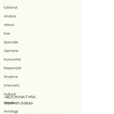
Editorial
Analiza
Arkiva
Ese
Speciale
Opinione
Komunitet
Reportazh
Studime
Intervista
Kulturë
GËZON NATYRA
Bashkim Saliasi
Lajme
Antologji