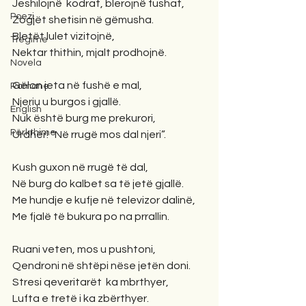
Jeshilojnë  kodrat, blerojnë fushat,
Poezi
Zogjët shetisin në gëmusha.
Bletët lulet vizitojnë,
Tregime
Nektar thithin, mjalt prodhojnë.
Novela
Gëlon jeta në fushë e mal,
Romane
Njeriu u burgos i gjallë.
English
Nuk është burg me prekurori,
Përkthime
Urdhër! “Në rrugë mos dal njeri”.
Kush guxon në rrugë të dal,
Në burg do kalbet sa të jetë gjallë.
Me hundje e kufje në televizor dalinë,
Me fjalë të bukura po na prrallin.
Ruani veten, mos u pushtoni,
Qendroni në shtëpi nëse jetën doni.
Stresi qeveritarët  ka mbrthyer,
Lufta e tretë i ka zbërthyer.