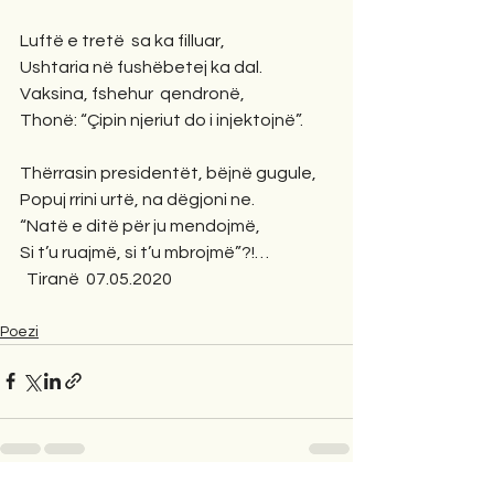
Luftë e tretë  sa ka filluar,
Ushtaria në fushëbetej ka dal.
Vaksina, fshehur  qendronë,
Thonë: “Çipin njeriut do i injektojnë”.
Thërrasin presidentët, bëjnë gugule,
Popuj rrini urtë, na dëgjoni ne.
“Natë e ditë për ju mendojmë,
Si t’u ruajmë, si t’u mbrojmë”?!…  
  Tiranë  07.05.2020
Poezi