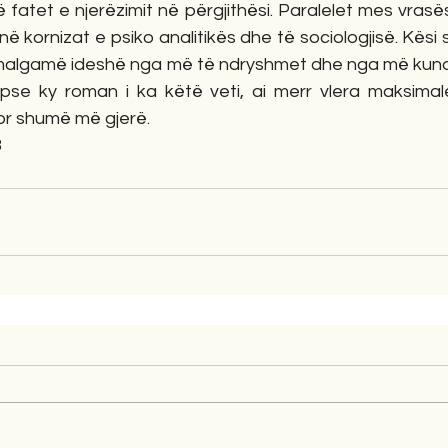
fatet e njerëzimit në përgjithësi. Paralelet mes vrasësit
ë kornizat e psiko analitikës dhe të sociologjisë. Kësi s
amalgamë ideshë nga më të ndryshmet dhe nga më kun
 pse ky roman i ka këtë veti, ai merr vlera maksimal
por shumë më gjerë.
3