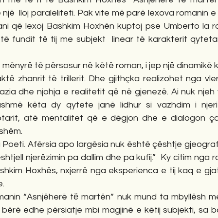
jë  lloj paraleliteti. Pak vite më parë lexova romanin 
ani që lexoj Bashkim Hoxhën kuptoj pse Umberto la r
 të fundit të tij me subjekt  linear të karakterit qytet
ë mënyrë të përsosur në këtë roman, i jep një dinamikë k
aktë zhanrit të trillerit. Dhe gjithçka realizohet nga vl
azia dhe njohja e realitetit që në gjenezë. Ai nuk njeh
hmë këta dy qytete janë lidhur si vazhdim i njeri tj
iptarit, atë mentalitet që e dëgjon dhe e dialogon 
qishëm.
 Poeti. Afërsia apo largësia nuk është çështje gjeografie
tjell njerëzimin pa dallim dhe pa kufij.”  Ky citim nga 
ashkim Hoxhës, nxjerrë nga eksperienca e tij kaq e gja
. 
anin “Asnjëherë tё martën” nuk mund ta mbyllësh me 
 bërë edhe përsiatje mbi magjinë e këtij subjekti, sa 