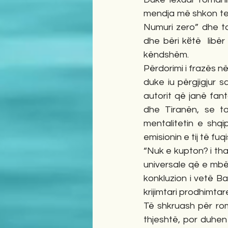
mendja më shkon te n
Numuri zero” dhe t
dhe bëri kёtë  libër
këndshëm. 
Përdorimi i frazës n
duke iu përgjigjur s
autorit që janë fant
dhe Tiranën, se tas
mentalitetin e shq
emisionin e tij të fu
“Nuk e kupton? i tha
universale që e mbësh
konkluzion i vetë B
krijimtari prodhimtare
Të shkruash për rom
thjeshtë, por duhen