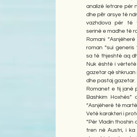
analizë letrare për 
dhe pёr arsye të ndr
vazhdova për të 
serinë e madhe të ro
Romani “Asnjëherë 
roman “sui generis “
sa të thjeshtë aq d
Nuk është i vërtetë
gazetar që shkruan 
dhe pastaj gazetar. 
Romanet e tij janë p
Bashkim Hoxhës” dh
“Asnjëherë të martën”
Vetë karakteri i prot
“Për Vladin thoshin 
tren në Austri, i k