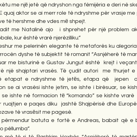
këtu me njё jetë që ndryshon nga fëmijëria e deri në ske
i. E quaj aktor se ai merr role të ndryshme për vrasje m
edive të hershme dhe vdes mё shpejt.
dit me Natalinë ajo   i shprehet për një problem ak
ale, kur është vrarë njerëzilliku.”  
 i veshur me pelerinën elegante të metaforës ku alegoria 
rrocën dyshe të subjektit të romanit “Asnjëherë të mart
uar me bisturinë e Gustav Jungut është  krejt i veçantë
 një shqiptari vrasës. Të çudit autori  me thurjet e f
në etapat e ndryshme të jetёs, etapa që  jepen  aq
 se ai vrasësi ishte jetim, se ishte i birësuar, se kis
se ishte në formacion tё “komando” se kishte vrarë  i
ruajtjen e paqes diku  jashtë Shqipërisë dhe Europës.
zave të vrasёsit me pagesë.
përmendur batuta e fortë e Andreas, babait që e bi
jo pëllumba”.
n më të ri të Bashkim Hoxhës “Asnjëherë të martën”