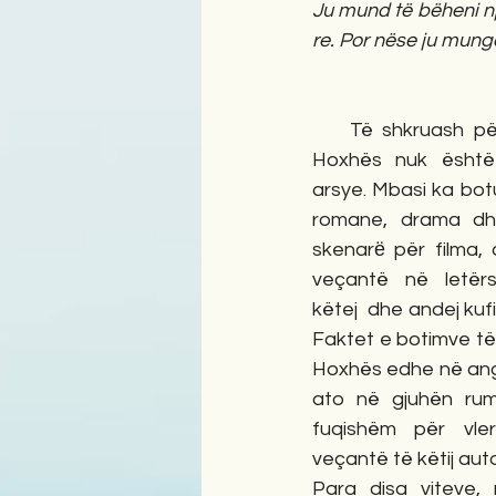
Ju mund të bëheni një
re. Por nëse ju mungo
    Të shkruash për romanet e Bashkim 
Hoxhës nuk është
arsye. Mbasi ka bo
romane, drama dh
skenarё për filma, 
veçantë në letërs
këtej  dhe andej kufir
Faktet e botimve t
Hoxhës edhe në ang
ato në gjuhën rum
fuqishëm për vlera
veçantë të këtij autor
Para disa viteve, 