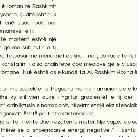
një roman të Bashkimit 
yshme, çuditërisht nuk 
thenё sado pak për 
maneve të tij.
të martën” është një 
 që me subjektin e tij 
he të pasur me mendimet që lindin në çdo faqe të tij t
 konstatimi i disa analistëve apo mediave që e cilёsoj
romane.  Nuk është as e kundërta. Ai, Bashkim Hoxha ë
lot me subjekte të treguara me një narracion që e kanë
e ky stil vjen duke i ngritur gradientët e tij deri
 arrin iktusin e narracionit, nёpёrmjet njё ekzistenciali
agonistit  ёshtё portret ekzistencialist.
që ishte i ftohtë dhe rrezatonte mister. Një vajzë,  që u
a thënë se ai shpërndante energji negative...” – ёshtё