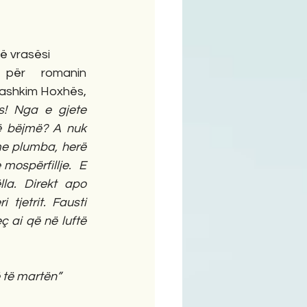
ime
ë vrasësi 
ashkim Hoxhës, 
s! Nga e gjete 
rë bëjmë? A nuk 
me plumba, herë 
ospërfillje.  E 
lla. Direkt apo 
 tjetrit. Fausti 
ç ai që në luftë 
të martën” 