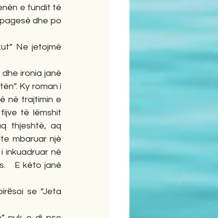
nën e fundit të 
e pagesë dhe po 
ut” Ne jetojmë 
dhe ironia janë 
ën”. Ky roman i 
 në trajtimin e 
ijve të lëmshit 
 thjeshtë, aq 
hte mbaruar një 
 inkuadruar në 
   E këto janë 
rёsoi se “Jeta 
 nuk e di pse 