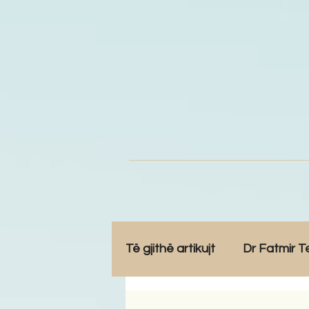
Të gjithë artikujt
Dr Fatmir T
Opinione
Komunitet