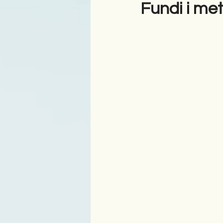
Fundi i me
Antologji
Poezi
Tre