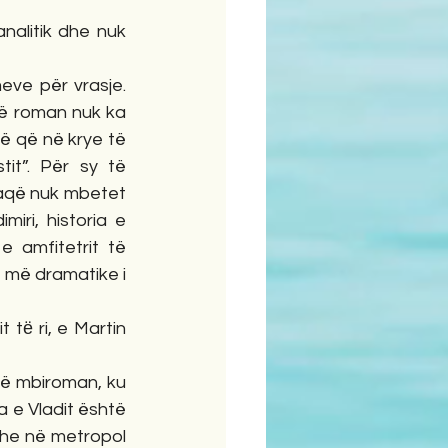
 
alitik dhe nuk 
eve për vrasje. 
ë roman nuk ka 
ë që në krye të 
t”. Për sy të 
aqë nuk mbetet 
iri, historia e 
amfitetrit të 
 më dramatike i 
 tё ri, e Martin 
jë mbiroman, ku 
a e Vladit është 
dhe në metropol 