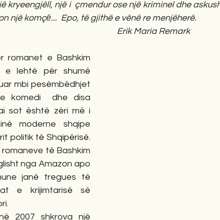
 kryeengjëll, një i  çmendur ose një kriminel dhe askush
n një komçё...  Epo, të gjithë e vënë re menjëherë.
                                                                                                     Erik Maria Remark
 e lehtë për shumë 
tuar mbi pesëmbëdhjet 
e komedi  dhe disa 
ai sot është zëri më i 
inë moderne shqipe 
it politik të Shqipërisë. 
ë romaneve të Bashkim 
lisht nga Amazon apo 
une janë tregues të 
t e krijimtarisë së 
i. 
në 2007 shkrova një 