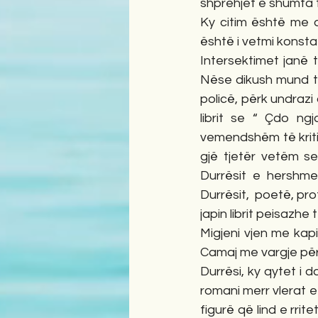
shprehjet e shumta t
Ky citim është me d
është i vetmi konsta
Intersektimet janë t
Nëse dikush mund ta
policë, përk undrazi
librit se “ Çdo ng
vemendshëm të kriti
gjë tjetër vetëm se
Durrësit e hershm
Durrësit,  poetë, pr
japin librit peisazhe
Migjeni vjen me kapit
Camaj me vargje për t
Durrësi, ky qytet i
romani merr vlerat e 
figurë që lind e rr