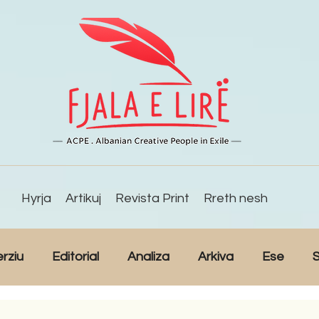
Hyrja
Artikuj
Revista Print
Rreth nesh
erziu
Editorial
Analiza
Arkiva
Ese
S
Reportazh
Studime
Intervista
Kulturë