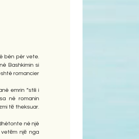
ë bën për vete. 
në Bashkimin si 
shtë romancier 
 emrin “stili i 
 sa në romanin 
zmi tё theksuar. 
dhëtonte në një 
 vetёm njё nga 