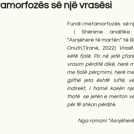
tamorfozës së një vrasësi
gime
Novela
Romane
English
Përkth
Fundi i metamorfozës  së nj
 ( Shënime analitike për romanin 
“Asnjëherë të martën” të B
Onufri,Tiranë, 2022) 
Vrasё
këtë fjalë. Po në jetë çfa
vrasim përditë dikë, herë 
me fjalë përçmimi, herë me m
gjithë jeta ështё luftë, vë
indirekt, i hamë kokën njeri
thotë  se jetën e meriton ve
për tё shkon për
ditë.
Nga romani “Asnjëherë 