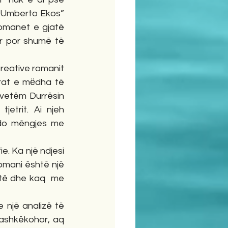
e Umberto Ekos” 
omanet e gjatë 
ar por shumë të 
reative romanit 
erat e mёdha të 
 vetëm Durrësin 
etrit. Ai njeh 
çdo mëngjes me 
. Ka një ndjesi 
romani është një 
të dhe kaq  me 
një analizë të 
bashkëkohor, aq 