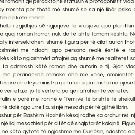
ё romanit qё pёrcaktojnё statusin e protagonistit Vlad.
y rreshta por thotë më shumë se sa një libër psiko an
tim në këtë roman. 
helbi i zgjidhjes sё ngjarjeve të vrasjeve apo planifikim
 quaj roman horror, nuk do të ishte tamam kështu. N
 aty intersektohen  shumë figura për të cilat autori thot
jashmëri me ndodhi apo persona realë është e rasti
kës këto ngjashmëri afrojnё aq shumë me realitetet s
 ta admirosh këtë roman dhe autorin e tij. Gjon Vladim
e me perandorinë romake dhe më vonë, ambientet e 
ofesorë dhe kryeministra që futen si pa dashje në pjesët
 të vërteta,e  jo të vërteta po që i afrohen të vërtetës. 
ullin e parë me ironinë e “fëmijve të brishtë të shekullit
ë dalë nga urrejtja, si një mesazh për të gjithë librin. 
 dashur për Bashkim Hoxhën kësaj radhe ka ardhur nё  n
një lloj mesazhieri për ditët që shqiptarët kalojnë. Figur
itet në këto qytete të ngjashme me Durrësin, ndoshta e