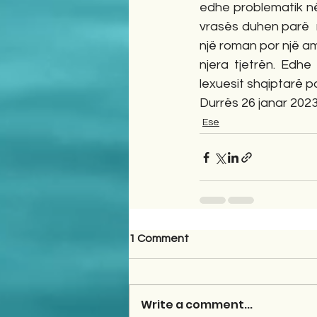
edhe problematik në 
vrasës duhen parë  n
një roman por një 
njera tjetrën. Edhe
lexuesit shqiptarë 
Durrës 26 janar 202
Ese
1 Comment
Write a comment...