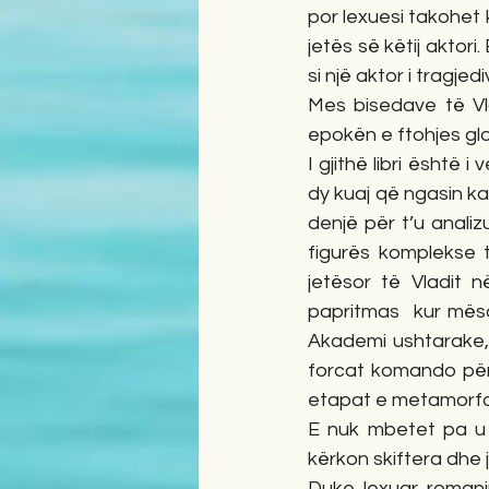
por lexuesi takohet 
jetës së këtij aktor
si një aktor i tragj
Mes bisedave të Vla
epokën e ftohjes glob
I gjithë libri është
dy kuaj që ngasin ka
denjë për t’u analiz
figurës komplekse të
jetësor të Vladit 
papritmas  kur mëson
Akademi ushtarake, 
forcat komando për 
etapat e metamorfo
E nuk mbetet pa u 
kërkon skiftera dhe 
Duke lexuar romani