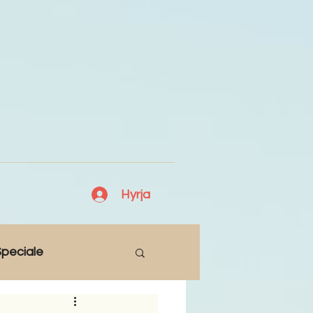
Hyrja
peciale
Lajme