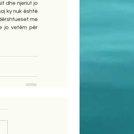
 dhe njeriut jo 
oj ky nuk është 
dërshtueset me 
e jo vetëm për 