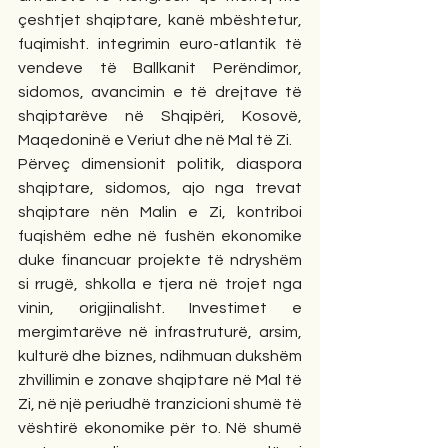
çeshtjet shqiptare, kanë mbështetur, 
fuqimisht. integrimin euro-atlantik të 
vendeve të Ballkanit Perëndimor, 
sidomos, avancimin e të drejtave të 
shqiptarëve në Shqipëri, Kosovë, 
Maqedoninë e Veriut dhe në Mal të Zi.
Përveç dimensionit politik, diaspora 
shqiptare, sidomos, ajo nga trevat 
shqiptare nën Malin e Zi, kontriboi 
fuqishëm edhe në fushën ekonomike 
duke financuar projekte të ndryshëm 
si rrugë, shkolla e tjera në trojet nga 
vinin, origjinalisht. Investimet e 
mergimtarëve në infrastruturë, arsim, 
kulturë dhe biznes, ndihmuan dukshëm 
zhvillimin e zonave shqiptare në Mal të 
Zi, në një periudhë tranzicioni shumë të 
vështirë ekonomike për to. Në shumë 