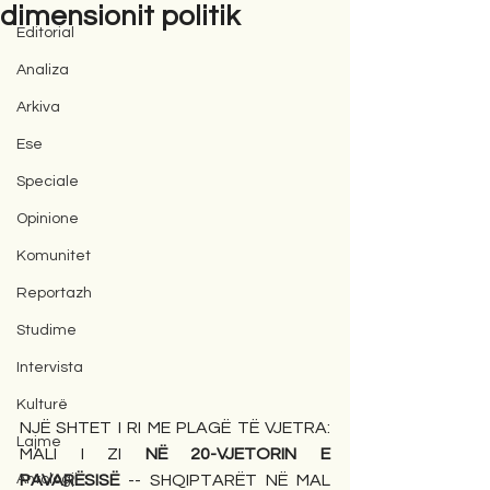
dimensionit politik
Editorial
Analiza
Arkiva
Ese
Speciale
Opinione
Komunitet
Reportazh
Studime
Intervista
Kulturë
NJË SHTET I RI ME PLAGË TË VJETRA: 
Lajme
MALI I ZI 
NË 20-VJETORIN E 
Antologji
PAVARËSISË
 -- SHQIPTARËT NË MAL 