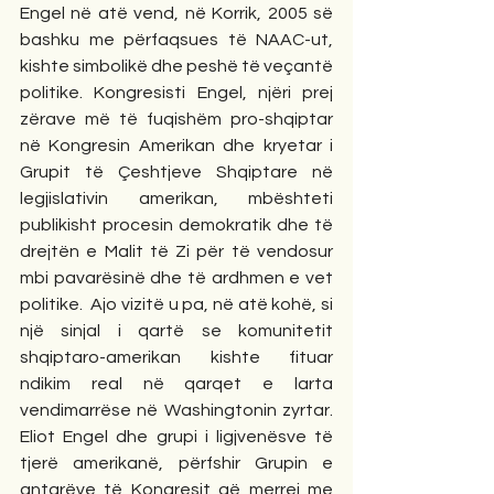
Engel në atë vend, në Korrik, 2005 së 
bashku me përfaqsues të NAAC-ut, 
kishte simbolikë dhe peshë të veçantë 
politike. Kongresisti Engel, njëri prej 
zërave më të fuqishëm pro-shqiptar 
në Kongresin Amerikan dhe kryetar i 
Grupit të Çeshtjeve Shqiptare në 
legjislativin amerikan, mbështeti 
publikisht procesin demokratik dhe të 
drejtën e Malit të Zi për të vendosur 
mbi pavarësinë dhe të ardhmen e vet 
politike.  Ajo vizitë u pa, në atë kohë, si 
një sinjal i qartë se komunitetit 
shqiptaro-amerikan kishte fituar 
ndikim real në qarqet e larta 
vendimarrëse në Washingtonin zyrtar. 
Eliot Engel dhe grupi i ligjvenësve të 
tjerë amerikanë, përfshir Grupin e 
antarëve të Kongresit që merrej me 