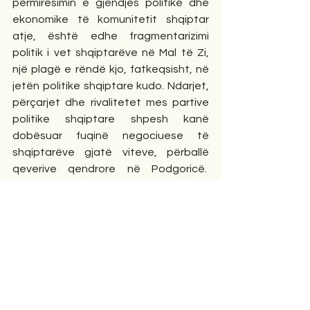
përmirësimin e gjëndjes politike dhe 
ekonomike të komunitetit shqiptar 
atje, është edhe fragmentarizimi 
politik i vet shqiptarëve në Mal të Zi, 
një plagë e rëndë kjo, fatkeqsisht, në 
jetën politike shqiptare kudo. Ndarjet, 
përçarjet dhe rivalitetet mes partive 
politike shqiptare shpesh kanë 
dobësuar fuqinë negociuese të 
shqiptarëve gjatë viteve, përballë 
qeverive qendrore në Podgoricë.  
Megjithatë, pavarsisht zhgënjimeve 
dhe sfidave politike dhe ekonomike të 
kaluara dhe aktuale, shqiptarët 
mbeten një faktor i rendësishëm 
shtetformues dhe pro-perëndimor në 
Mal të Zi. Ata duhet të jenë krenarë se 
kontributi i tyre në procesin e 
pavarësisë së atij vendi 20-vjet më 