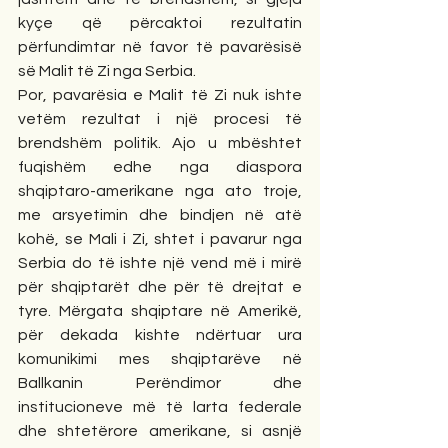
kyçe që përcaktoi rezultatin 
përfundimtar në favor të pavarësisë 
së Malit të Zi nga Serbia.
Por, pavarësia e Malit të Zi nuk ishte 
vetëm rezultat i një procesi të 
brendshëm politik. Ajo u mbështet 
fuqishëm edhe nga diaspora 
shqiptaro-amerikane nga ato troje, 
me arsyetimin dhe bindjen në atë 
kohë, se Mali i Zi, shtet i pavarur nga 
Serbia do të ishte një vend më i mirë 
për shqiptarët dhe për të drejtat e 
tyre. Mërgata shqiptare në Amerikë, 
për dekada kishte ndërtuar ura 
komunikimi mes shqiptarëve në 
Ballkanin Perëndimor dhe 
institucioneve më të larta federale 
dhe shtetërore amerikane, si asnjë 