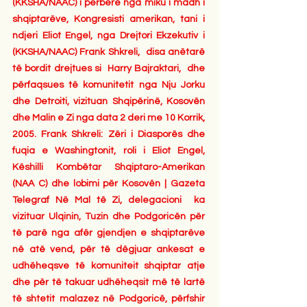
(KKSHA/NAAC) i përbërë nga miku i madh i 
shqiptarëve, Kongresisti amerikan, tani i 
ndjeri Eliot Engel, nga Drejtori Ekzekutiv i 
(KKSHA/NAAC) Frank Shkreli,  disa anëtarë 
të bordit drejtues si  Harry Bajraktari,  dhe 
përfaqsues të komunitetit nga Nju Jorku 
dhe Detroiti, vizituan Shqipërinë, Kosovën 
dhe Malin e Zi nga data 2 deri me 10 Korrik, 
2005. Frank Shkreli: Zëri i Diasporës dhe 
fuqia e Washingtonit, roli i Eliot Engel, 
Këshilli Kombëtar Shqiptaro-Amerikan 
(NAA C) dhe lobimi për Kosovën | Gazeta 
Telegraf Në Mal të Zi, delegacioni  ka 
vizituar Ulqinin, Tuzin dhe Podgoricën për 
të parë nga afër gjendjen e shqiptarëve 
në atë vend, për të dëgjuar ankesat e 
udhëheqsve të komuniteit shqiptar atje 
dhe për të takuar udhëheqsit më të lartë 
të shtetit malazez në Podgoricë, përfshir 