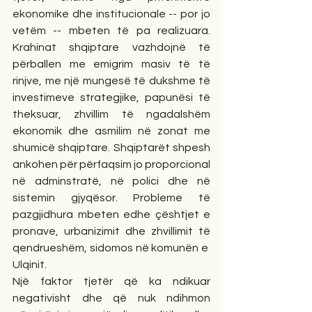
ekonomike dhe institucionale -- por jo 
vetëm -- mbeten të pa realizuara. 
Krahinat shqiptare vazhdojnë të 
përballen me emigrim masiv të të 
rinjve, me një mungesë të dukshme të 
investimeve strategjike, papunësi të 
theksuar, zhvillim të ngadalshëm 
ekonomik dhe asmilim në zonat me 
shumicë shqiptare. Shqiptarët shpesh 
ankohen për përfaqsim jo proporcional 
në adminstratë, në polici dhe në 
sistemin gjyqësor. Probleme të 
pazgjidhura mbeten edhe çështjet e 
pronave, urbanizimit dhe zhvillimit të 
qendrueshëm, sidomos në komunën e  
Ulqinit.
Një faktor tjetër që ka ndikuar 
negativisht dhe që nuk ndihmon 