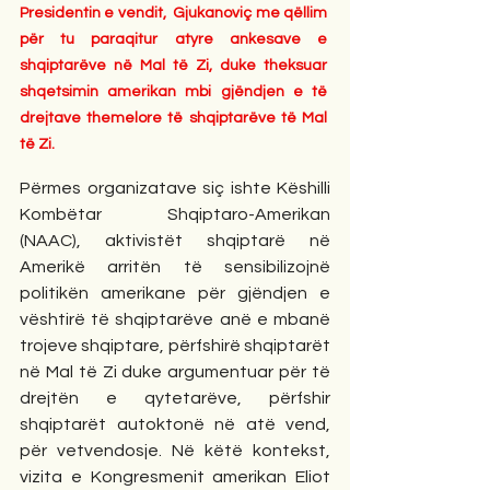
Presidentin e vendit,  Gjukanoviç me qëllim 
për tu paraqitur atyre ankesave e 
shqiptarëve në Mal të Zi, duke theksuar 
shqetsimin amerikan mbi gjëndjen e të 
drejtave themelore të shqiptarëve të Mal 
të Zi.
Përmes organizatave siç ishte Këshilli 
Kombëtar Shqiptaro-Amerikan 
(NAAC), aktivistët shqiptarë në 
Amerikë arritën të sensibilizojnë 
politikën amerikane për gjëndjen e 
vështirë të shqiptarëve anë e mbanë 
trojeve shqiptare, përfshirë shqiptarët 
në Mal të Zi duke argumentuar për të 
drejtën e qytetarëve, përfshir 
shqiptarët autoktonë në atë vend, 
për vetvendosje. Në këtë kontekst, 
vizita e Kongresmenit amerikan Eliot 