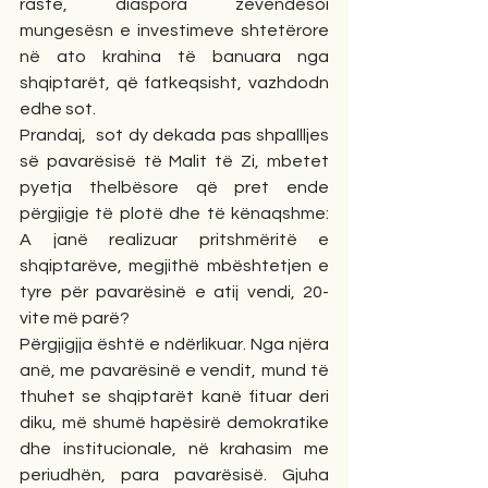
raste, diaspora zevendësoi 
mungesësn e investimeve shtetërore 
në ato krahina të banuara nga 
shqiptarët, që fatkeqsisht, vazhdodn 
edhe sot.
Prandaj,  sot dy dekada pas shpallljes 
së pavarësisë të Malit të Zi, mbetet 
pyetja thelbësore që pret ende 
përgjigje të plotë dhe të kënaqshme: 
A janë realizuar pritshmëritë e 
shqiptarëve, megjithë mbështetjen e 
tyre për pavarësinë e atij vendi, 20-
vite më parë?
Përgjigjja është e ndërlikuar. Nga njëra 
anë, me pavarësinë e vendit, mund të 
thuhet se shqiptarët kanë fituar deri 
diku, më shumë hapësirë demokratike 
dhe institucionale, në krahasim me 
periudhën, para pavarësisë. Gjuha 