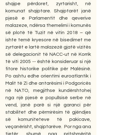
shqipe përdoret, zyrtarisht, në 
komunat shqiptare. Shqiptarët janë 
pjesë e Parlamentit dhe qeverive 
malazeze, ndërsa themelimi i komunës 
së plotë të Tuzit në vitin 2018 – që 
ishte temë kryesore në bisedimet me 
zyrtarët e lartë malazezë gjatë vizitës 
së delegacionit të NACC-ut në Korrik 
të viti 2005 -- është konsideruar si një 
fitore historike politike për Malësinë. 
Po ashtu edhe orientimi euroatlantik i 
Malit të Zi dhe antarësimi i Podgoricës 
në NATO, megjithse kundërshtohej 
nga një pjesë e popullsisë serbe në 
vend, janë parë si një garanci për 
stabilitet dhe përmirësim të gjëndjes 
së komuniteteve të pakicave, 
veçanërisht, shqiptarëve.  Por nga ana 
tjetër, shumë nga pritshmëritë 