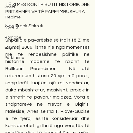
TË ZI MES KONTRIBUTIT HISTORIK DHE 
Poezi
PRITSHMËRIVE TË PAPËRMBUSHURA
Tregime
Nga Frank Shkreli
Novela
Romane
Shpallja e pavarësisë së Malit të Zi me 
21 maj 2006, ishte një nga momentet 
English
më të rëndësishme politike në 
Përkthime
historinë moderne të rajonit të 
Ballkanit Perendimor.  Në atë 
referendum historic 20-vjet më pare , 
shqiptarët luajtën një rol vendimtar, 
duke mbështetur, masivisht, projektin 
e shtetit të pavarur malazez. Vota e 
shqiptarëve në trevat e Ulqinit, 
Malësisë, Anës së Malit, Plavë-Gucisë 
e të tjera, është konsideruar dhe 
konsiderohet gjithnjë nga vërejtës të 
jashtëm dhe të brendshëm, si gjëja 