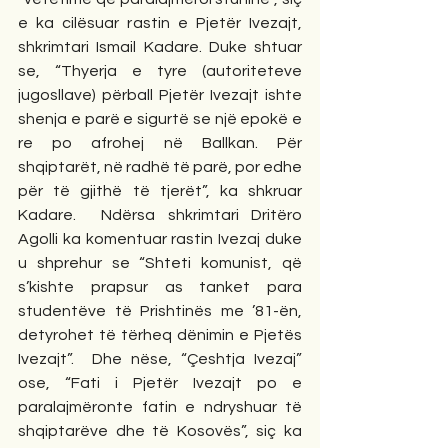
e ka cilësuar rastin e Pjetër Ivezajt, 
shkrimtari Ismail Kadare. Duke shtuar 
se, “Thyerja e tyre (autoriteteve 
jugosllave) përball Pjetër Ivezajt ishte 
shenja e parë e sigurtë se një epokë e 
re po afrohej në Ballkan. Për 
shqiptarët, në radhë të parë, por edhe 
për të gjithë të tjerët”, ka shkruar 
Kadare.  Ndërsa shkrimtari Dritëro 
Agolli ka komentuar rastin Ivezaj duke 
u shprehur se “Shteti komunist, që 
s’kishte prapsur as tanket para 
studentëve të Prishtinës me ’81-ën, 
detyrohet të tërheq dënimin e Pjetës 
Ivezajt”.  Dhe nëse, “Çeshtja Ivezaj” 
ose, “Fati i Pjetër Ivezajt po e 
paralajmëronte fatin e ndryshuar të 
shqiptarëve dhe të Kosovës”, siç ka 