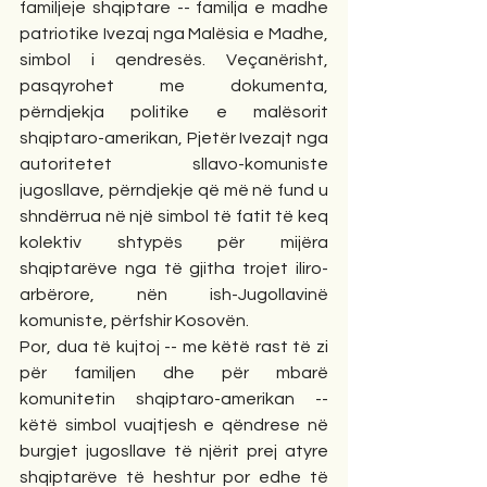
familjeje shqiptare -- familja e madhe 
patriotike Ivezaj nga Malësia e Madhe, 
simbol i qendresës. Veçanërisht, 
pasqyrohet me dokumenta, 
përndjekja politike e malësorit 
shqiptaro-amerikan, Pjetër Ivezajt nga 
autoritetet sllavo-komuniste 
jugosllave, përndjekje që më në fund u 
shndërrua në një simbol të fatit të keq 
kolektiv shtypës për mijëra 
shqiptarëve nga të gjitha trojet iliro-
arbërore, nën ish-Jugollavinë 
komuniste, përfshir Kosovën.
Por, dua të kujtoj -- me këtë rast të zi 
për familjen dhe për mbarë 
komunitetin shqiptaro-amerikan -- 
këtë simbol vuajtjesh e qëndrese në 
burgjet jugosllave të njërit prej atyre 
shqiptarëve të heshtur por edhe të 