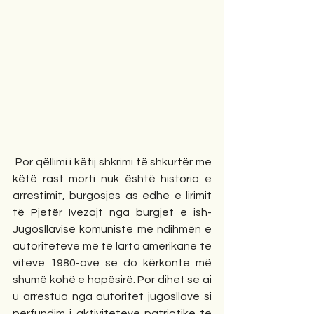
 Por qëllimi i këtij shkrimi të shkurtër me 
këtë rast morti nuk është historia e 
arrestimit, burgosjes as edhe e lirimit 
të Pjetër Ivezajt nga burgjet e ish-
Jugosllavisë komuniste me ndihmën e 
autoriteteve më të larta amerikane të 
viteve 1980-ave se do kërkonte më 
shumë kohë e hapësirë. Por dihet se ai 
u arrestua nga autoritet jugosllave si 
përfundim i aktiviteteve patriotike të 