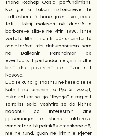
thënë Rexhep Qosja, përfundimisht, 
kjo gjë u takon historianëve të 
ardhëshëm të thonë fjalën e vet, nëse 
fati i këtij malësori në duartë e 
barbarëve sllavë në vitin 1986, ishte 
vërtetë fillimi i triumfit përfundimtar të 
shqiptarëve mbi dehumanizimin serb 
në Ballkanin Perëndimor që 
eventualisht përfundoi me çlirimin dhe 
lirinë dhe pavarsinë që gëzon sot 
Kosova.
Dua të kujtoj gjithashtu në këtë ditë të 
kalimit në amshim të Pjetër Ivezajt, 
duke shtuar se kjo “thyerje” e regjimit 
terrorist serb, vështirë se do kishte 
ndodhur pa interesimin dhe 
pjesëmarrjen e shumë faktorëve 
vendimtarë të politikës amerikane që, 
më në fund, çuan në lirimin e Pjetër 