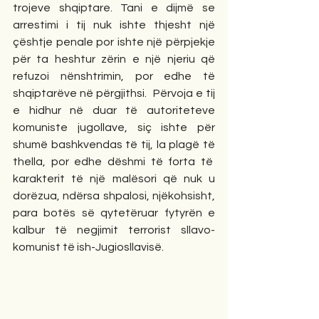
trojeve shqiptare. Tani e dijmë se 
arrestimi i tij nuk ishte thjesht një 
çështje penale por ishte një përpjekje 
për ta heshtur zërin e një njeriu që 
refuzoi nënshtrimin, por edhe të 
shqiptarëve në përgjithsi.  Përvoja e tij 
e hidhur në duar të autoriteteve 
komuniste jugollave, siç ishte për 
shumë bashkvendas të tij, la plagë të 
thella, por edhe dëshmi të forta të  
karakterit të një malësori që nuk u 
dorëzua, ndërsa shpalosi, njëkohsisht, 
para botës së qytetëruar fytyrën e 
kalbur të negjimit terrorist sllavo-
komunist të ish-Jugiosllavisë.