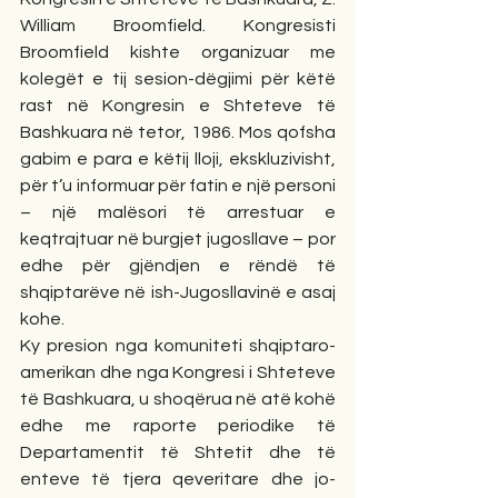
William Broomfield. Kongresisti 
Broomfield kishte organizuar me 
kolegët e tij sesion-dëgjimi për këtë 
rast në Kongresin e Shteteve të 
Bashkuara në tetor, 1986. Mos qofsha 
gabim e para e këtij lloji, ekskluzivisht, 
për t’u informuar për fatin e një personi 
– një malësori të arrestuar e 
keqtrajtuar në burgjet jugosllave – por 
edhe për gjëndjen e rëndë të 
shqiptarëve në ish-Jugosllavinë e asaj 
kohe.
Ky presion nga komuniteti shqiptaro-
amerikan dhe nga Kongresi i Shteteve 
të Bashkuara, u shoqërua në atë kohë 
edhe me raporte periodike të 
Departamentit të Shtetit dhe të 
enteve të tjera qeveritare dhe jo-