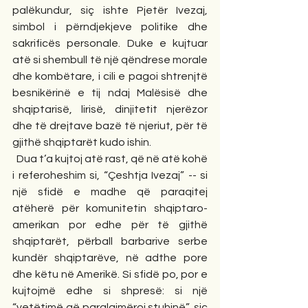
palëkundur, siç ishte Pjetër Ivezaj, 
simbol i përndjekjeve politike dhe 
sakrificës personale. Duke e kujtuar 
atë si shembull të një qëndrese morale 
dhe kombëtare, i cili e pagoi shtrenjtë 
besnikërinë e tij ndaj Malësisë dhe 
shqiptarisë, lirisë, dinjitetit njerëzor 
dhe të drejtave bazë të njeriut, për të 
gjithë shqiptarët kudo ishin.
  Dua t’a kujtoj atë rast, që në atë kohë 
i referoheshim si, “Çeshtja Ivezaj” -- si 
një sfidë e madhe që paraqitej 
atëherë për komunitetin shqiptaro-
amerikan por edhe për të gjithë 
shqiptarët, përball barbarive serbe 
kundër shqiptarëve, në adthe pore 
dhe këtu në Amerikë. Si sfidë po, por e 
kujtojmë edhe si shpresë: si një 
“vetëtimë që paralajmëroi stuhinë”, siç 