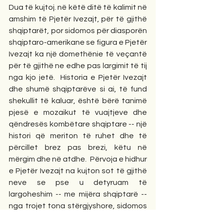
Dua të kujtoj. në këtë ditë të kalimit në 
amshim të Pjetër Ivezajt, për të gjithë 
shqiptarët, por sidomos për diasporën 
shqiptaro-amerikane se figura e Pjetër 
Ivezajt ka një domethënie të veçantë 
për të gjithë ne edhe pas largimit të tij 
nga kjo jetë.  Historia e Pjetër Ivezajt 
dhe shumë shqiptarëve si ai, të fund 
shekullit të kaluar, është bërë tanimë 
pjesë e mozaikut të vuajtjeve dhe 
qëndresës kombëtare shqiptare -- një 
histori që meriton të ruhet dhe të 
përcillet brez pas brezi, këtu në 
mërgim dhe në atdhe.  Përvoja e hidhur 
e Pjetër Ivezajt na kujton sot të gjithë 
neve se pse u detyruam të 
largoheshim -- me mijëra shqiptarë -- 
nga trojet tona stërgjyshore, sidomos 
gjatë 1960-1970-ave.  Qe besa, duhet 