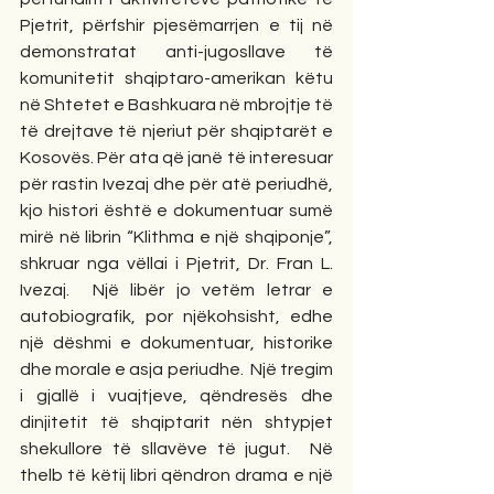
Pjetrit, përfshir pjesëmarrjen e tij në 
demonstratat anti-jugosllave të 
komunitetit shqiptaro-amerikan këtu 
në Shtetet e Bashkuara në mbrojtje të 
të drejtave të njeriut për shqiptarët e 
Kosovës. Për ata që janë të interesuar 
për rastin Ivezaj dhe për atë periudhë, 
kjo histori është e dokumentuar sumë 
mirë në librin “Klithma e një shqiponje”, 
shkruar nga vëllai i Pjetrit, Dr. Fran L. 
Ivezaj.  Një libër jo vetëm letrar e 
autobiografik, por njëkohsisht, edhe 
një dëshmi e dokumentuar, historike 
dhe morale e asja periudhe.  Një tregim 
i gjallë i vuajtjeve, qëndresës dhe 
dinjitetit të shqiptarit nën shtypjet 
shekullore të sllavëve të jugut.  Në 
thelb të këtij libri qëndron drama e një 