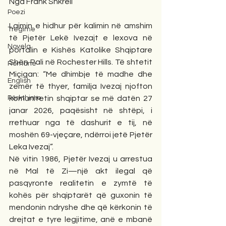
Nga Frank Shkreli
Poezi
Lajmin e hidhur për kalimin në amshim 
Tregime
të Pjetër Lekë Ivezajt e lexova në 
Novela
portalin e Kishës Katolike Shqiptare 
Shën Pali në Rochester Hills. Të shtetit 
Romane
Miçigan: “Me dhimbje të madhe dhe 
English
zemër të thyer, familja Ivezaj njofton 
Përkthime
komunitetin shqiptar se më datën 27 
janar 2026, paqësisht në shtëpi, i 
rrethuar nga të dashurit e tij, në 
moshën 69-vjeçare, ndërroi jetë Pjetër 
Leka Ivezaj”.
Në vitin 1986, Pjetër Ivezaj u arrestua 
në Mal të Zi—një akt ilegal që 
pasqyronte realitetin e zymtë të 
kohës për shqiptarët që guxonin të 
mendonin ndryshe dhe që kërkonin të 
drejtat e tyre legjitime, anë e mbanë 