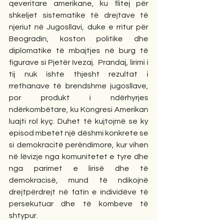
qeveritare amerikane, ku flitej për 
shkeljet sistematike të drejtave të 
njeriut në Jugosllavi, duke e rritur për 
Beogradin, koston politike dhe 
diplomatike të mbajtjes në burg të 
figurave si Pjetër Ivezaj.  Prandaj, lirimi i 
tij nuk ishte thjesht rezultat i 
rrethanave të brendshme jugosllave, 
por produkt i ndërhyrjes 
ndërkombëtare, ku Kongresi Amerikan 
luajti rol kyç. Duhet të kujtojmë se ky 
episod mbetet një dëshmi konkrete se 
si demokracitë perëndimore, kur vihen 
në lëvizje nga komunitetet e tyre dhe 
nga parimet e lirisë dhe të 
demokracisë, mund të ndikojnë 
drejtpërdrejt në fatin e individëve të 
persekutuar dhe të kombeve të 
shtypur.