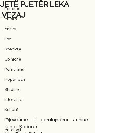
JETË PJETËR LEKA
Editorial
IVEZAJ
Analiza
Arkiva
Ese
Speciale
Opinione
Komunitet
Reportazh
Studime
Intervista
Kulturë
“Vetëtimë që paralajmëroi stuhinë” 
Lajme
(Ismail Kadare)
Antologji