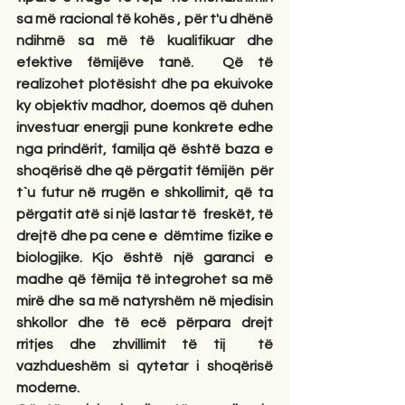
sa më racional të kohës , për t'u dhënë 
ndihmë sa më të kualifikuar dhe 
efektive fëmijëve tanë.  Që të 
realizohet plotësisht dhe pa ekuivoke 
ky objektiv madhor, doemos që duhen 
investuar energji pune konkrete edhe 
nga prindërit, familja që është baza e 
shoqërisë dhe që përgatit fëmijën  për 
t`u futur në rrugën e shkollimit, që ta 
përgatit atë si një lastar të  freskët, të 
drejtë dhe pa cene e  dëmtime fizike e 
biologjike. Kjo është një garanci e 
madhe që fëmija të integrohet sa më 
mirë dhe sa më natyrshëm në mjedisin 
shkollor dhe të ecë përpara drejt 
rritjes dhe zhvillimit të tij  të 
vazhdueshëm si qytetar i shoqërisë 
moderne.