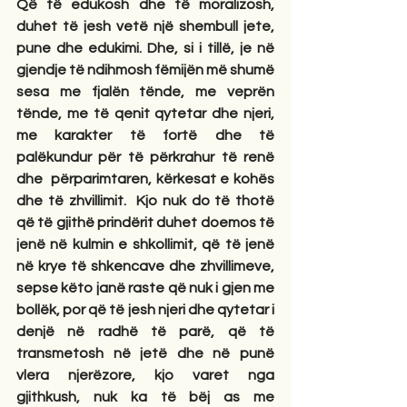
Që të edukosh dhe të moralizosh, 
duhet të jesh vetë një shembull jete, 
pune dhe edukimi. Dhe, si i tillë, je në 
gjendje të ndihmosh fëmijën më shumë 
sesa me fjalën tënde, me veprën 
tënde, me të qenit qytetar dhe njeri, 
me karakter të fortë dhe të 
palëkundur për të përkrahur të renë 
dhe  përparimtaren, kërkesat e kohës 
dhe të zhvillimit.  Kjo nuk do të thotë 
që të gjithë prindërit duhet doemos të 
jenë në kulmin e shkollimit, që të jenë 
në krye të shkencave dhe zhvillimeve, 
sepse këto janë raste që nuk i gjen me 
bollëk, por që të jesh njeri dhe qytetar i 
denjë në radhë të parë, që të 
transmetosh në jetë dhe në punë 
vlera njerëzore, kjo varet nga 
gjithkush, nuk ka të bëj as me 