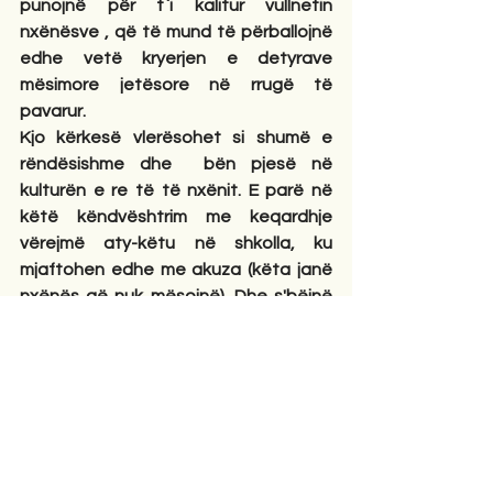
punojnë për t`i kalitur vullnetin 
nxënësve , që të mund të përballojnë 
edhe vetë kryerjen e detyrave 
mësimore jetësore në rrugë të 
pavarur.
Kjo kërkesë vlerësohet si shumë e 
rëndësishme dhe  bën pjesë në 
kulturën e re të të nxënit. E parë në 
këtë këndvështrim me keqardhje 
vërejmë aty-këtu në shkolla, ku 
mjaftohen edhe me akuza (këta janë 
nxënës që nuk mësojnë). Dhe s'bëjnë 
asgjë konkrete për t'i ndihmuar . Është 
fatkeqësi e madhe kur fëmijët bien në 
duar të disa prindërve dhe mësuesve 
të tillë. Prindërit e mësuesit nuk duhet 
të tërhiqen nga vështirësitë që 
paraqet puna më këtë kontigjent 
nxënësish, sepse po të punohet mirë 