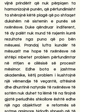
vijnë prindërit që nuk përpiqen ta 
harmonizojnë punën, që përfundimisht 
ta shërojnë këtë plagë që po shfaqet 
dukshëm në sistemin e punës së 
nxënësve. Duke qëndruar  indiferent, 
të dy palët nuk mund të nxjerrin kurrë 
rezultate nga puna që po bën 
mësuesi. Prandaj lufta kundër të 
mësuarit me hope të nxënësve në 
shtëpi mbetet problem përfundimtar 
në rritjen e cilësisë së procesit 
mësimor. Edhe bota e jashtme 
akademike, këtij problem i kushtojnë 
një vëmendje të veçantë, aftësinë 
dhe dhuntinë natyrale të nxënësve të 
sotëm nuk duhet ta lëmë të na firojnë 
gjatë periudhës shkollore është edhe 
një nga objektivat  e reformës së 
sotme arsimore. Ndodh shpesh që të 