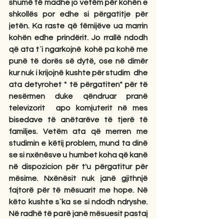
shumë të madhe jo vetëm për kohën e 
shkollës por edhe si përgatitje për 
jetën. Ka raste që fëmijëve ua marrin 
kohën edhe prindërit. Jo rrallë ndodh 
që ata t`i ngarkojnë  kohë pa kohë me 
punë të dorës së dytë, ose në dimër 
kur nuk i krijojnë kushte për studim  dhe 
ata detyrohet " të përgatiten" për të 
nesërmen duke qëndruar pranë 
televizorit  apo komjuterit në mes 
bisedave të anëtarëve të tjerë të 
familjes. Vetëm ata që merren me 
studimin e këtij problem, mund ta dinë 
se si nxënësve u humbet koha që kanë 
në dispozicion për t'u përgatitur për 
mësime. Nxënësit nuk janë gjithnjë 
fajtorë për të mësuarit me hope. Në 
këto kushte s`ka se si ndodh ndryshe. 
Në radhë të parë janë mësuesit pastaj 