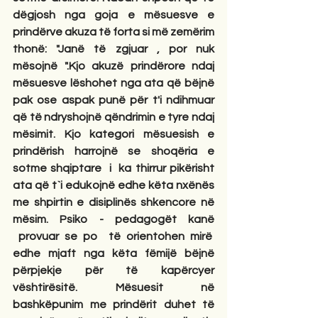
dëgjosh nga goja e mësuesve e 
prindërve akuza të forta si më zemërim 
thonë: "Janë të zgjuar , por nuk 
mësojnë ".Kjo akuzë prindërore ndaj 
mësuesve lëshohet nga ata që bëjnë 
pak ose aspak punë për t'i ndihmuar 
që të ndryshojnë qëndrimin e tyre ndaj 
mësimit. Kjo kategori mësuesish e 
prindërish harrojnë se shoqëria e 
sotme shqiptare  i  ka thirrur pikërisht 
ata që t`i edukojnë edhe këta nxënës 
me shpirtin e disiplinës shkencore në 
mësim. Psiko - pedagogët kanë 
 provuar se po  të orientohen mirë  
edhe mjaft nga këta fëmijë bëjnë 
përpjekje për të kapërcyer 
vështirësitë. Mësuesit në 
bashkëpunim me prindërit duhet të 