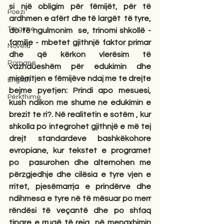
si një obligim për fëmijët, për të 
Poezi
ardhmen e afërt dhe të largët  të tyre, 
Tregime
do të ngulmonim  se, trinomi shkollë - 
familje - mbetet gjithnjë faktor primar 
Novela
dhe që kërkon vlerësim të 
Romane
vazhdueshëm për edukimin dhe 
mirërritjen e fëmijëve ndaj me te drejte 
English
bejme pyetjen: Prindi apo mesuesi, 
Përkthime
kush ndikon me shume ne edukimin e 
brezit te ri?. Në realitetin e sotëm , kur 
shkolla po integrohet gjithnjë e më tej 
drejt standardeve bashkëkohore 
evropiane, kur tekstet e programet 
po  pasurohen dhe alternohen me 
përzgjedhje dhe cilësia e tyre vjen e 
rritet, pjesëmarrja e prindërve dhe 
ndihmesa e tyre në të mësuar po merr 
rëndësi të veçantë dhe po shfaq 
tipare e rrugë të reja  në menaxhimin 