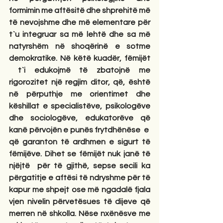
formimin me aftësitë dhe shprehitë më 
të nevojshme dhe më elementare për 
t`u integruar sa më lehtë dhe sa më 
natyrshëm në shoqërinë e sotme 
demokratike. Në këtë kuadër, fëmijët 
 t`i edukojmë të zbatojnë me 
rigorozitet një regjim ditor, që, është 
në përputhje me orientimet dhe 
këshillat e specialistëve, psikologëve 
dhe sociologëve, edukatorëve që 
kanë përvojën e punës frytdhënëse  e  
që garanton të ardhmen e sigurt të 
fëmijëve. Dihet se fëmijët nuk janë të 
njëjtë  për të gjithë, sepse secili ka 
përgatitje e aftësi të ndryshme për të 
kapur me shpejt ose më ngadalë fjala 
vjen nivelin përvetësues të dijeve që 
merren në shkolla. Nëse nxënësve me 