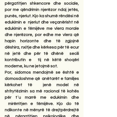
përgatitjen shkencore dhe sociale, 
por me qëndrimin njerëzor ndaj jetës, 
punës, njeriut. Kjo ka shumë rëndësi në 
edukimin e  njeriut dhe veçanërisht në 
edukimin e fëmijëve me vlera morale 
dhe njerëzore, por edhe me vlera që 
hapin horizonte dhe të zgjojnë 
dëshira, nxitje dhe kërkesa për të ecur 
në jetë dhe për të dhënë  secili 
kontributin e  tij në këtë shoqëri 
moderne, ku ne jetojmë sot.
Por, sidomos mendojmë se është e 
domosdoshme që  anëtarët e familjes 
kërkohet të  jenë model në 
shfrytëzimin sa më racional të kohës 
për t`u marrë me edukimin dhe 
 mirërritjen e fëmijëve. Kjo do të 
ndikonte në mënyrë të drejtpërdrejtë 
në përgatitjen psikologjike dhe 