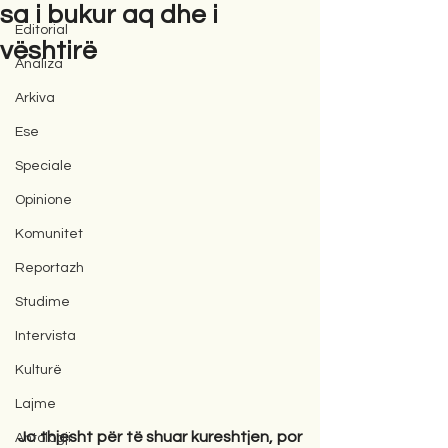
sa i bukur aq dhe i
Editorial
vështirë
Analiza
Arkiva
Ese
Speciale
Opinione
Komunitet
Reportazh
Studime
Intervista
Kulturë
Lajme
Jo thjesht për të shuar kureshtjen, por 
Antologji