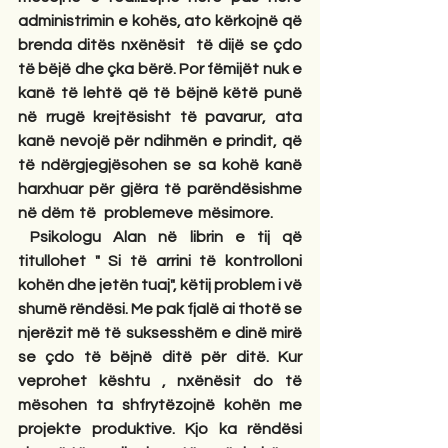
administrimin e kohës, ato kërkojnë që 
brenda ditës nxënësit  të dijë se çdo 
të bëjë dhe çka bërë. Por fëmijët nuk e 
kanë të lehtë që të bëjnë këtë punë 
në rrugë krejtësisht të pavarur, ata 
kanë nevojë për ndihmën e prindit, që 
të ndërgjegjësohen se sa kohë kanë 
harxhuar për gjëra të parëndësishme 
në dëm të  problemeve mësimore.        
 Psikologu Alan në librin e tij që 
titullohet " Si të arrini të kontrolloni 
kohën dhe jetën tuaj", këtij problem i vë 
shumë rëndësi. Me pak fjalë ai thotë se 
njerëzit më të suksesshëm e dinë mirë 
se çdo të bëjnë ditë për ditë. Kur 
veprohet kështu , nxënësit do të 
mësohen ta shfrytëzojnë kohën me 
projekte produktive. Kjo ka rëndësi 