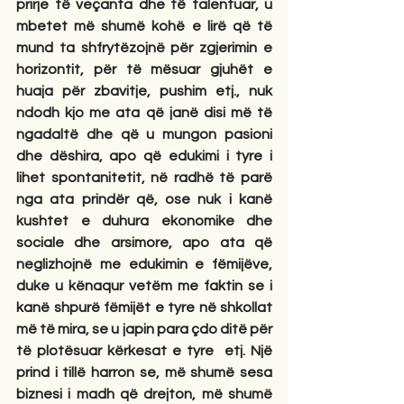
prirje të veçanta dhe të talentuar, u 
mbetet më shumë kohë e lirë që të 
mund ta shfrytëzojnë për zgjerimin e 
horizontit, për të mësuar gjuhët e 
huaja për zbavitje, pushim etj., nuk 
ndodh kjo me ata që janë disi më të 
ngadaltë dhe që u mungon pasioni 
dhe dëshira, apo që edukimi i tyre i 
lihet spontanitetit, në radhë të parë 
nga ata prindër që, ose nuk i kanë 
kushtet e duhura ekonomike dhe 
sociale dhe arsimore, apo ata që 
neglizhojnë me edukimin e fëmijëve, 
duke u kënaqur vetëm me faktin se i 
kanë shpurë fëmijët e tyre në shkollat 
më të mira, se u japin para çdo ditë për 
të plotësuar kërkesat e tyre  etj. Një 
prind i tillë harron se, më shumë sesa 
biznesi i madh që drejton, më shumë 