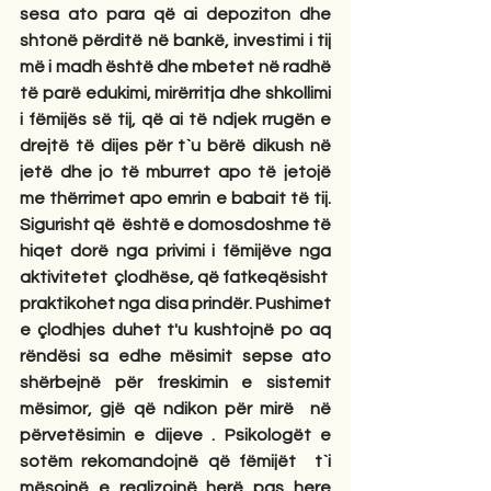
sesa ato para që ai depoziton dhe 
shtonë përditë në bankë, investimi i tij 
më i madh është dhe mbetet në radhë 
të parë edukimi, mirërritja dhe shkollimi 
i fëmijës së tij, që ai të ndjek rrugën e 
drejtë të dijes për t`u bërë dikush në 
jetë dhe jo të mburret apo të jetojë 
me thërrimet apo emrin e babait të tij. 
Sigurisht që  është e domosdoshme të 
hiqet dorë nga privimi i fëmijëve nga 
aktivitetet  çlodhëse, që fatkeqësisht  
praktikohet nga disa prindër. Pushimet 
e çlodhjes duhet t'u kushtojnë po aq 
rëndësi sa edhe mësimit sepse ato 
shërbejnë për freskimin e sistemit 
mësimor, gjë që ndikon për mirë  në 
përvetësimin e dijeve . Psikologët e 
sotëm rekomandojnë që fëmijët  t`i 
mësojnë e realizojnë herë pas here 