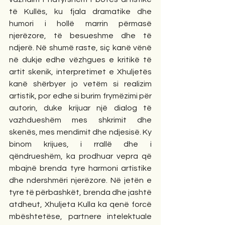
të Kullës, ku fjala dramatike dhe 
humori i hollë marrin përmasë 
njerëzore, të besueshme dhe të 
ndjerë. Në shumë raste, siç kanë vënë 
në dukje edhe vëzhgues e kritikë të 
artit skenik, interpretimet e Xhuljetës 
kanë shërbyer jo vetëm si realizim 
artistik, por edhe si burim frymëzimi për 
autorin, duke krijuar një dialog të 
vazhdueshëm mes shkrimit dhe 
skenës, mes mendimit dhe ndjesisë. Ky 
binom krijues, i rrallë dhe i 
qëndrueshëm, ka prodhuar vepra që 
mbajnë brenda tyre harmoni artistike 
dhe ndershmëri njerëzore. Në jetën e 
tyre të përbashkët, brenda dhe jashtë 
atdheut, Xhuljeta Kulla ka qenë forcë 
mbështetëse, partnere intelektuale 