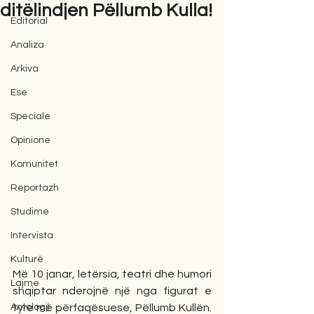
ditëlindjen Pëllumb Kulla!
Editorial
Analiza
Arkiva
Ese
Speciale
Opinione
Komunitet
Reportazh
Studime
Intervista
Kulturë
Më 10 janar, letërsia, teatri dhe humori 
Lajme
shqiptar nderojnë një nga figurat e 
Antologji
tyre më përfaqësuese, Pëllumb Kullën. 