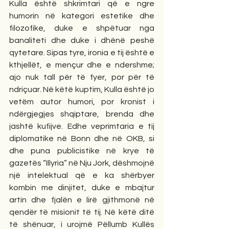
Kulla është shkrimtari që e ngre 
humorin në kategori estetike dhe 
filozofike, duke e shpëtuar nga 
banaliteti dhe duke i dhënë peshë 
qytetare. Sipas tyre, ironia e tij është e 
kthjellët, e mençur dhe e ndershme; 
ajo nuk tall për të fyer, por për të 
ndriçuar. Në këtë kuptim, Kulla është jo 
vetëm autor humori, por kronist i 
ndërgjegjes shqiptare, brenda dhe 
jashtë kufijve. Edhe veprimtaria e tij 
diplomatike në Bonn dhe në OKB, si 
dhe puna publicistike në krye të 
gazetës “Illyria” në Nju Jork, dëshmojnë 
një intelektual që e ka shërbyer 
kombin me dinjitet, duke e mbajtur 
artin dhe fjalën e lirë gjithmonë në 
qendër të misionit të tij. Në këtë ditë 
të shënuar, i urojmë Pëllumb Kullës 