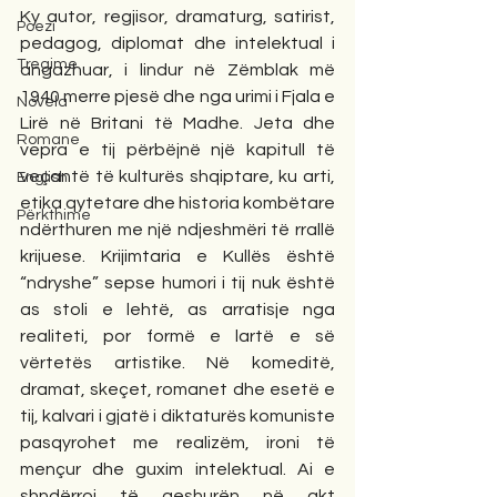
Ky autor, regjisor, dramaturg, satirist, 
Poezi
pedagog, diplomat dhe intelektual i 
Tregime
angazhuar, i lindur në Zëmblak më 
1940 merre pjesë dhe nga urimi i Fjala e 
Novela
Lirë në Britani të Madhe. Jeta dhe 
Romane
vepra e tij përbëjnë një kapitull të 
veçantë të kulturës shqiptare, ku arti, 
English
etika qytetare dhe historia kombëtare 
Përkthime
ndërthuren me një ndjeshmëri të rrallë 
krijuese. Krijimtaria e Kullës është 
“ndryshe” sepse humori i tij nuk është 
as stoli e lehtë, as arratisje nga 
realiteti, por formë e lartë e së 
vërtetës artistike. Në komeditë, 
dramat, skeçet, romanet dhe esetë e 
tij, kalvari i gjatë i diktaturës komuniste 
pasqyrohet me realizëm, ironi të 
mençur dhe guxim intelektual. Ai e 
shndërroi të qeshurën në akt 