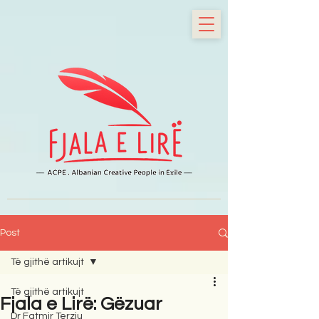
Post
Të gjithë artikujt
Të gjithë artikujt
Fjala e Lirë: Gëzuar
Dr Fatmir Terziu