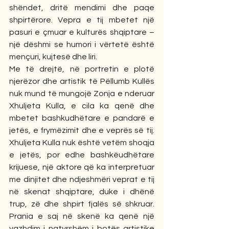
shëndet, dritë mendimi dhe paqe 
shpirtërore. Vepra e tij mbetet një 
pasuri e çmuar e kulturës shqiptare – 
një dëshmi se humori i vërtetë është 
mençuri, kujtesë dhe liri.
Me të drejtë, në portretin e plotë 
njerëzor dhe artistik të Pëllumb Kullës 
nuk mund të mungojë Zonja e nderuar 
Xhuljeta Kulla, e cila ka qenë dhe 
mbetet bashkudhëtare e pandarë e 
jetës, e frymëzimit dhe e veprës së tij. 
Xhuljeta Kulla nuk është vetëm shoqja 
e jetës, por edhe bashkëudhëtare 
krijuese, një aktore që ka interpretuar 
me dinjitet dhe ndjeshmëri veprat e tij 
në skenat shqiptare, duke i dhënë 
trup, zë dhe shpirt fjalës së shkruar. 
Prania e saj në skenë ka qenë një 
vazhdim i natyrshëm i botës artistike 