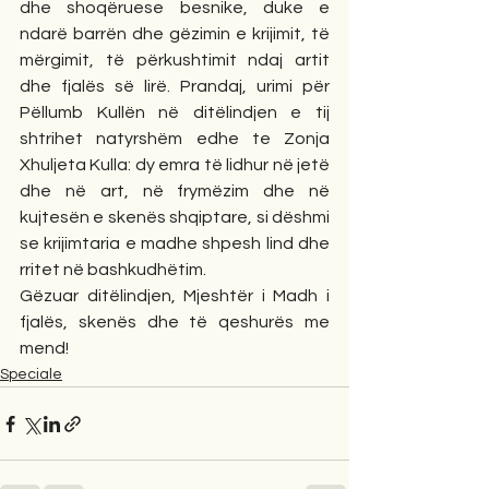
dhe shoqëruese besnike, duke e 
ndarë barrën dhe gëzimin e krijimit, të 
mërgimit, të përkushtimit ndaj artit 
dhe fjalës së lirë. Prandaj, urimi për 
Pëllumb Kullën në ditëlindjen e tij 
shtrihet natyrshëm edhe te Zonja 
Xhuljeta Kulla: dy emra të lidhur në jetë 
dhe në art, në frymëzim dhe në 
kujtesën e skenës shqiptare, si dëshmi 
se krijimtaria e madhe shpesh lind dhe 
rritet në bashkudhëtim.
Gëzuar ditëlindjen, Mjeshtër i Madh i 
fjalës, skenës dhe të qeshurës me 
mend!
Speciale