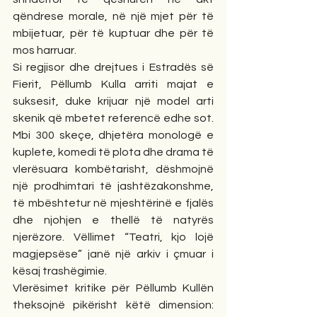
qëndrese morale, në një mjet për të 
mbijetuar, për të kuptuar dhe për të 
mos harruar.
Si regjisor dhe drejtues i Estradës së 
Fierit, Pëllumb Kulla arriti majat e 
suksesit, duke krijuar një model arti 
skenik që mbetet referencë edhe sot. 
Mbi 300 skeçe, dhjetëra monologë e 
kuplete, komedi të plota dhe drama të 
vlerësuara kombëtarisht, dëshmojnë 
një prodhimtari të jashtëzakonshme, 
të mbështetur në mjeshtërinë e fjalës 
dhe njohjen e thellë të natyrës 
njerëzore. Vëllimet “Teatri, kjo lojë 
magjepsëse” janë një arkiv i çmuar i 
kësaj trashëgimie.
Vlerësimet kritike për Pëllumb Kullën 
theksojnë pikërisht këtë dimension: 