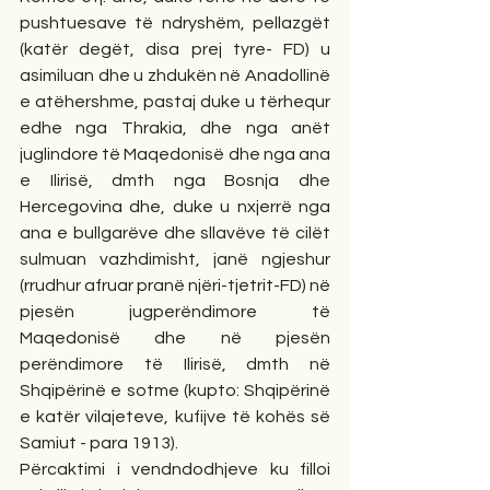
pushtuesave të ndryshëm, pellazgët 
(katër degët, disa prej tyre- FD) u 
asimiluan dhe u zhdukën në Anadollinë 
e atëhershme, pastaj duke u tërhequr 
edhe nga Thrakia, dhe nga anët 
juglindore të Maqedonisë dhe nga ana 
e Ilirisë, dmth nga Bosnja dhe 
Hercegovina dhe, duke u nxjerrë nga 
ana e bullgarëve dhe sllavëve të cilët 
sulmuan vazhdimisht, janë ngjeshur 
(rrudhur afruar pranë njëri-tjetrit-FD) në 
pjesën jugperëndimore të 
Maqedonisë dhe në pjesën 
perëndimore të Ilirisë, dmth në 
Shqipërinë e sotme (kupto: Shqipërinë 
e katër vilajeteve, kufijve të kohës së 
Samiut - para 1913). 
Përcaktimi i vendndodhjeve ku filloi 