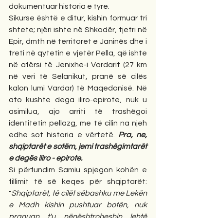
dokumentuar historia e tyre.
Sikurse është e ditur, kishin formuar tri 
shtete; njëri ishte në Shkodër, tjetri në 
Epir, dmth në territoret e Janinës dhe i 
treti në qytetin e vjetër Pella, që ishte 
në afërsi të Jenixhe-i Vardarit (27 km 
në veri të Selanikut, pranë së cilës 
kalon lumi Vardar) të Maqedonisë. Në 
ato kushte dega iliro-epirote, nuk u 
asimilua, ajo arriti të trashëgoi 
identitetin pellazg, me të cilin na njeh 
edhe sot historia e vërtetë. 
Pra, ne, 
shqiptarët e sotëm, jemi trashëgimtarët 
e degës iliro - epirote.
Si përfundim Samiu spjegon kohën e 
fillimit të së keqes për shqiptarët: 
"
Shqiptarët, të cilët sëbashku me Lekën 
e Madh kishin pushtuar botën, nuk 
pranuan t'u nënështroheshin lehtë 