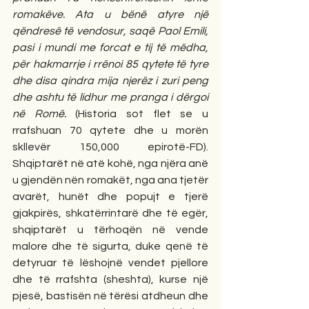
romakëve. Ata u bënë atyre një 
qëndresë të vendosur, saqë Paol Emili, 
pasi i mundi me forcat e tij të mëdha, 
për hakmarrje i rrënoi 85 qytete të tyre 
dhe disa qindra mija njerëz i zuri peng 
dhe ashtu të lidhur me pranga i dërgoi 
në Romë.
 (Historia sot flet se u 
rrafshuan 70 qytete dhe u morën 
skllevër 150,000 epirotë-FD). 
Shqiptarët në atë kohë, nga njëra anë 
u gjendën nën romakët, nga ana tjetër 
avarët, hunët dhe popujt e tjerë 
gjakpirës, shkatërrintarë dhe të egër, 
shqiptarët u tërhoqën në vende 
malore dhe të sigurta, duke qenë të 
detyruar të lëshojnë vendet pjellore 
dhe të rrafshta (sheshta), kurse një 
pjesë, bastisën në tërësi atdheun dhe 