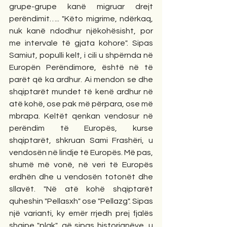
grupe-grupe kanë migruar drejt 
perëndimit….. "Këto migrime, ndërkaq, 
nuk kanë ndodhur njëkohësisht, por 
me intervale të gjata kohore". Sipas 
Samiut, populli kelt, i cili u shpërnda në 
Europën Perëndimore, është në të 
parët që ka ardhur. Ai mendon se dhe 
shqiptarët mundet të kenë ardhur në 
atë kohë, ose pak më përpara, ose më 
mbrapa. Keltët qenkan vendosur në 
perëndim të Europës, kurse 
shqiptarët, shkruan Sami Frashëri, u 
vendosën në lindje të Europës. Më pas, 
shumë më vonë, në veri të Europës 
erdhën dhe u vendosën totonët dhe 
sllavët. "Në atë kohë shqiptarët 
quheshin "Pellasxh" ose "Pellazg". Sipas 
një varianti, ky emër rrjedh prej fjalës 
shqipe "plak", që sipas historianëve, u 