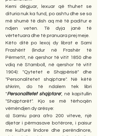
Kemi dëgjuar, lexuar që thuhet se 
dituria nuk ka fund, po ashtu dhe se sa 
më shumë të dish aq më të paditur e 
ndjen veten. Të dyja janë të 
vërtetuara dhe të pranuara prej meje. 
Këto ditë po lexoj dy librat e Sami 
Frashërit (lindur në Frashër të 
Përmetit, në qershor të vitit 1850 dhe 
vdiq në Stamboll, në qershor të vitit 
1904): "Qytetet e Shqipërisë" dhe 
"Personalitetet shqiptare". Në këtë 
shkrim, do të ndalem tek libri 
"
Personalitetet shqiptare
", në kapitullin 
"Shqiptarët". Kjo se më tërhoqën 
vëmëndjen dy arësye: 
a) Samiu para afro 200 viteve, një 
dijetar i përmasave botërore, i paisur 
me kulturë lindore dhe perëndinore, 