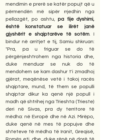
mendimin e prerë se katër popujt që u 
përmendën më sipër rrjedhin nga 
pellazgët, po ashtu, 
pa fije dyshimi, 
është konstatuar se ilirët janë 
gjyshërit e shqiptarëve të sotëm
. I 
bindur në arritjet e tij, Samiu shkruan: 
"Pra, pa u friguar se do të 
përgënjeshtrohem nga historia dhe, 
duke menduar se nuk do të 
mendohem se kam dashur t'i zmadhoj 
gjërat, meqënëse vetë i takoj racës 
shqiptare, mund, të them se populli 
shqiptar dikur ka qenë një popull i 
madh që shtrihej nga Trieshta (Trieste) 
deri në Sivas, pra dy territore të 
mëdha: në Evropë dhe në Azi. Mirëpo, 
duke qenë në mes të popujve dhe 
shteteve të mëdha të Iranit, Greqisë, 
Romës etj. dhe, duke rënë në dorë të 