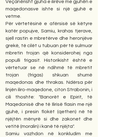
Veçanërisht gjuha e ilirëve me gjuhën e 
maqedonasve ishte si një gjuhë e 
vetme. 
Për vërtetësinë e afërsisë së këtyre 
katër popujve, Samiu, krahas tjerave, 
sjell rastin e mbretërve dhe heronjëve 
grekë, të cilët u tubuan për të sulmuar 
mbretin trojan që konsiderohej nga 
populli frigasit. Historikisht është e 
vërtetuar se në ndihmë të mbretit 
trojan (frigas) shkuan shumë 
maqedonas dhe thrakas. Ndërsa për 
linjën iliro-maqedone, citon Strabonin, i 
cili thoshte: "Banorët e Epirit, të 
Maqedonisë dhe të Ilirisë flasin me një 
gjuhë, i presin flokët (qethen) në të 
njëjtën mënyrë si dhe zakonet dhe 
vetitë (moralin) i kanë të njëjta". 
Samiu vazhdon në konkludim me 