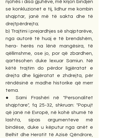
njohës i disa gjuhëve, më krijon bindjen 
se konkluzionet e tij, lidhur me kombin 
shqiptar, janë më të sakta dhe të 
drejtpërdrejta; 
b) Trajtimi i prejardhjes së shqiptarëve, 
nga autorë të huaj e të brendshëm, 
hera- herës na lënë mangësira, të 
qëllimshme, ose jo, por që zbardhen, 
qartësohen duke lexuar Samiun. Në 
këtë trajtim do përdor ligjëratat e 
drejta dhe ligjëratat e zhdrejta, për 
rëndësinë e madhe historike që merr 
tema.
● Sami Frashëri në "Personalitet 
shqiptare", fq 25-32, shkruan: "Popujt 
që janë në Evropë, në kohë shumë të 
lashta, sipas argumenteve më 
bindëse, duke u këputur nga anët e 
Belhit dhe Heratit të Azisë Qëndrore, 