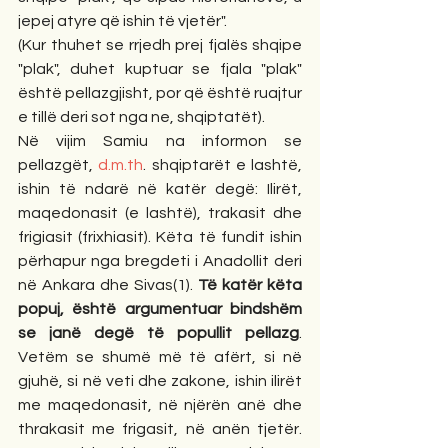
jepej atyre që ishin të vjetër". 
(Kur thuhet se rrjedh prej fjalës shqipe 
"plak", duhet kuptuar se fjala "plak" 
është pellazgjisht, por që është ruajtur 
e tillë deri sot nga ne, shqiptatët).
Në vijim Samiu na informon se 
pellazgët, 
d.m.th
. shqiptarët e lashtë, 
ishin të ndarë në katër degë: Ilirët, 
maqedonasit (e lashtë), trakasit dhe 
frigiasit (frixhiasit). Këta të fundit ishin 
përhapur nga bregdeti i Anadollit deri 
në Ankara dhe Sivas(1). 
Të katër këta 
popuj, është argumentuar bindshëm 
se janë degë të popullit pellazg
. 
Vetëm se shumë më të afërt, si në 
gjuhë, si në veti dhe zakone, ishin ilirët 
me maqedonasit, në njërën anë dhe 
thrakasit me frigasit, në anën tjetër. 