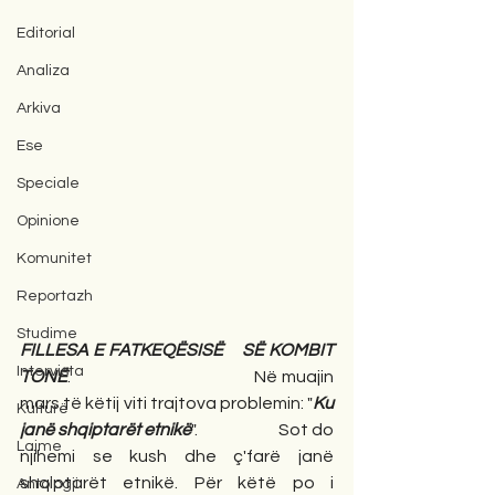
Editorial
Analiza
Arkiva
Ese
Speciale
Opinione
Komunitet
Reportazh
Studime
FILLESA E FATKEQËSISË    SË KOMBIT 
Intervista
TONË
.                                              Në muajin 
mars të këtij viti trajtova problemin: "
Ku 
Kulturë
janë shqiptarët etnikë
".                       Sot do 
Lajme
njihemi se kush dhe ç'farë janë 
shqiptarët etnikë. Për këtë po i 
Antologji