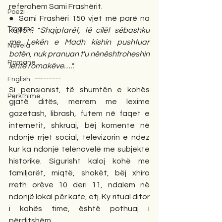
referohem Sami Frashërit.
Poezi
● Sami Frashëri 150 vjet më parë na 
Tregime
kujton: "
Shqiptarët, të cilët sëbashku 
me Lekën e Madh kishin pushtuar 
Novela
botën, nuk pranuan t'u nënështroheshin 
Romane
lehtë romakëve….".
                 —------
English
Si pensionist, të shumtën e kohës 
Përkthime
gjatë ditës, merrem me lexime 
gazetash, librash, futem në faqet e 
internetit, shkruaj, bëj komente në 
ndonjë rrjet social, televizorin e ndez 
kur ka ndonjë telenovelë me subjekte 
historike. Sigurisht kaloj kohë me 
familjarët, miqtë, shokët, bëj xhiro 
rreth orëve 10 deri 11, ndalem në 
ndonjë lokal për kafe, etj. Ky ritual ditor 
i kohës time, është pothuaj i 
përditshëm.