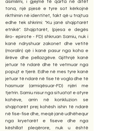
asimilimi, i gjejmë të qarta në ditët 
tona, një pjesë e tyre sot kërkojnë 
rikthimin në identitet, fakt që u trajtua 
edhe tek shkrimi: "Ku janë shqiptarët 
etnikë". Shqiptarët, (pjesa e degës 
iliro- epirote - FD) shkruan Samiu, nuk i 
kanë ndryshuar zakonet dhe vetitë 
(moralin) që i kanë pasur nga koha e 
ilirëve dhe pellazgëve. Gjithnjë kanë 
jetuar të ndarë dhe të vetmuar nga 
popujt e tjerë. Edhe në mes tyre kanë 
jetuar të ndarë në fise të vogla dhe të 
hasmuar (armiqësuar-FD) njëri me 
tjetrin. Samiu nisur nga situatat e atyre 
kohëve, arrin në konkluzion se 
shqiptarët prej kohësh ishin të ndarë 
në fise-fise dhe, meqë janë udhëhequr 
nga kryetarët e fiseve dhe nga 
këshillat pleqërore, nuk u është 