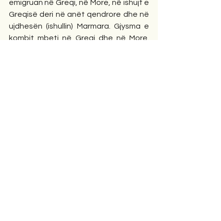
emigruan në Greqi, në More, në ishujt e 
Greqisë deri në anët qendrore dhe në 
ujdhesën (ishullin) Marmara. Gjysma e 
kombit mbeti në Greqi dhe në More. 
Pjesa që mbeti në atdhe u tërhoq në 
vende të sigurta natyrore. 
Ja, pra nga ajo kohë filloi fatkeqësia e 
këtij populli", p
ërfundon konkluzionin e 
tij Sami Frashëri.
Kjo ishte gjendja e shqiptarëve, kur në 
pjesën e Rumelisë shkeli këmba e 
sulltanëve osmanë".     
                —----
● U njohëm me kohën kur filloi 
fatkeqësia e kombit tonë, sipas 
përcaktimit të bërë  rreth150 viteve 
më parë nga Sami Frashëri.  
● Sot kombi ynë jeton realisht në 
fatkeqësinë e krijuar nga periudha 