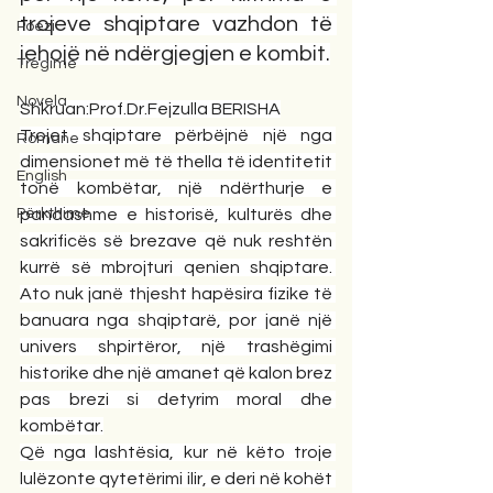
trojeve shqiptare vazhdon të 
Poezi
jehojë në ndërgjegjen e kombit.
Tregime
Novela
Shkruan:Prof.Dr.Fejzulla BERISHA
Trojet shqiptare përbëjnë një nga 
Romane
dimensionet më të thella të identitetit 
English
tonë kombëtar, një ndërthurje e 
Përkthime
pandashme e historisë, kulturës dhe 
sakrificës së brezave që nuk reshtën 
kurrë së mbrojturi qenien shqiptare. 
Ato nuk janë thjesht hapësira fizike të 
banuara nga shqiptarë, por janë një 
univers shpirtëror, një trashëgimi 
historike dhe një amanet që kalon brez 
pas brezi si detyrim moral dhe 
kombëtar.
Që nga lashtësia, kur në këto troje 
lulëzonte qytetërimi ilir, e deri në kohët 