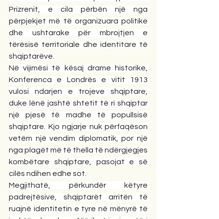
Prizrenit, e cila përbën një nga 
përpjekjet më të organizuara politike 
dhe ushtarake për mbrojtjen e 
tërësisë territoriale dhe identitare të 
shqiptarëve.
Në vijimësi të kësaj drame historike, 
Konferenca e Londrës e vitit 1913 
vulosi ndarjen e trojeve shqiptare, 
duke lënë jashtë shtetit të ri shqiptar 
një pjesë të madhe të popullsisë 
shqiptare. Kjo ngjarje nuk përfaqëson 
vetëm një vendim diplomatik, por një 
nga plagët më të thella të ndërgjegjes 
kombëtare shqiptare, pasojat e së 
cilës ndihen edhe sot.
Megjithatë, përkundër këtyre 
padrejtësive, shqiptarët arritën të 
ruajnë identitetin e tyre në mënyrë të 