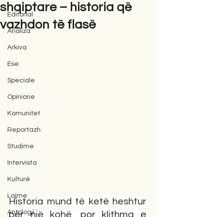
shqiptare – historia që
Editorial
vazhdon të flasë
Analiza
Arkiva
Ese
Speciale
Opinione
Komunitet
Reportazh
Studime
Intervista
Kulturë
Lajme
Historia mund të ketë heshtur 
Antologji
për një kohë, por klithma e 