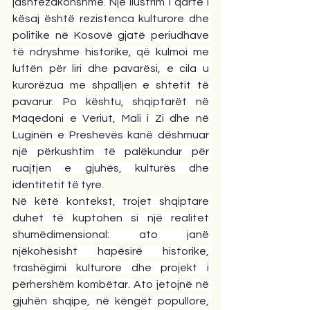
jashtëzakonshme. Një ilustrim i qartë i 
kësaj është rezistenca kulturore dhe 
politike në Kosovë gjatë periudhave 
të ndryshme historike, që kulmoi me 
luftën për liri dhe pavarësi, e cila u 
kurorëzua me shpalljen e shtetit të 
pavarur. Po kështu, shqiptarët në 
Maqedoni e Veriut, Mali i Zi dhe në 
Luginën e Preshevës kanë dëshmuar 
një përkushtim të palëkundur për 
ruajtjen e gjuhës, kulturës dhe 
identitetit të tyre.
Në këtë kontekst, trojet shqiptare 
duhet të kuptohen si një realitet 
shumëdimensional: ato janë 
njëkohësisht hapësirë historike, 
trashëgimi kulturore dhe projekt i 
përhershëm kombëtar. Ato jetojnë në 
gjuhën shqipe, në këngët popullore, 