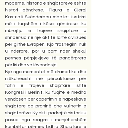
moderne, historia e shqiptarëve është 
histori qëndrese. Figura e Gjergj 
Kastrioti Skënderbeu mbetet ilustrimi 
më i fuqishëm i kësaj qëndrese, ku 
mbrojtja e trojeve shqiptare u 
shndërrua në një akt të lartë civilizues 
për gjithë Evropën. Kjo trashëgimi nuk 
u ndërpre, por u bart ndër shekuj 
përmes përpjekjeve të pandërprera 
për liri dhe vetëvendosje.
Një nga momentet më dramatike dhe 
njëkohësisht më përcaktuese për 
fatin e trojeve shqiptare ishte 
Kongresi i Berlinit, ku fuqitë e mëdha 
vendosën për copëtimin e hapësirave 
shqiptare pa praninë dhe vullnetin e 
shqiptarëve. Ky akt i padrejtë historik u 
pasua nga reagimi i menjëhershëm 
kombëtar përmes Lidhja Shqiptare e 