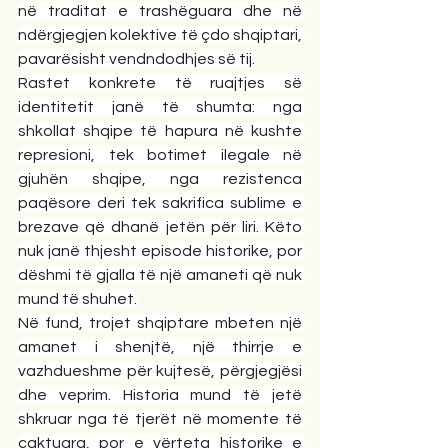
në traditat e trashëguara dhe në 
ndërgjegjen kolektive të çdo shqiptari, 
pavarësisht vendndodhjes së tij.
Rastet konkrete të ruajtjes së 
identitetit janë të shumta: nga 
shkollat shqipe të hapura në kushte 
represioni, tek botimet ilegale në 
gjuhën shqipe, nga rezistenca 
paqësore deri tek sakrifica sublime e 
brezave që dhanë jetën për liri. Këto 
nuk janë thjesht episode historike, por 
dëshmi të gjalla të një amaneti që nuk 
mund të shuhet.
Në fund, trojet shqiptare mbeten një 
amanet i shenjtë, një thirrje e 
vazhdueshme për kujtesë, përgjegjësi 
dhe veprim. Historia mund të jetë 
shkruar nga të tjerët në momente të 
caktuara, por e vërteta historike e 