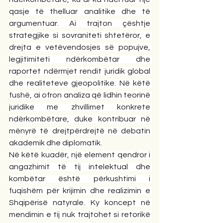
qasje të thelluar analitike dhe të 
argumentuar. Ai trajton çështje 
strategjike si sovraniteti shtetëror, e 
drejta e vetëvendosjes së popujve, 
legjitimiteti ndërkombëtar dhe 
raportet ndërmjet rendit juridik global 
dhe realiteteve gjeopolitike. Në këtë 
fushë, ai ofron analiza që lidhin teorinë 
juridike me zhvillimet konkrete 
ndërkombëtare, duke kontribuar në 
mënyrë të drejtpërdrejtë në debatin 
akademik dhe diplomatik.
Në këtë kuadër, një element qendror i 
angazhimit të tij intelektual dhe 
kombëtar është përkushtimi i 
fuqishëm për krijimin dhe realizimin e 
Shqipërisë natyrale. Ky koncept në 
mendimin e tij nuk trajtohet si retorikë 