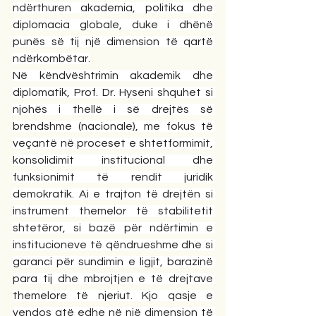
ndërthuren akademia, politika dhe 
diplomacia globale, duke i dhënë 
punës së tij një dimension të qartë 
ndërkombëtar.
Në këndvështrimin akademik dhe 
diplomatik, Prof. Dr. Hyseni shquhet si 
njohës i thellë i së drejtës së 
brendshme (nacionale), me fokus të 
veçantë në proceset e shtetformimit, 
konsolidimit institucional dhe 
funksionimit të rendit juridik 
demokratik. Ai e trajton të drejtën si 
instrument themelor të stabilitetit 
shtetëror, si bazë për ndërtimin e 
institucioneve të qëndrueshme dhe si 
garanci për sundimin e ligjit, barazinë 
para tij dhe mbrojtjen e të drejtave 
themelore të njeriut. Kjo qasje e 
vendos atë edhe në një dimension të 