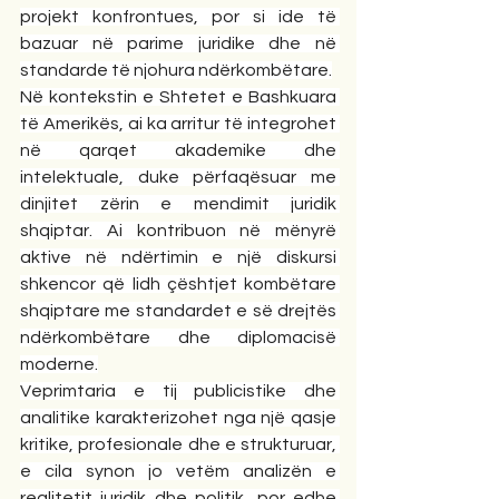
projekt konfrontues, por si ide të 
bazuar në parime juridike dhe në 
standarde të njohura ndërkombëtare.
Në kontekstin e Shtetet e Bashkuara 
të Amerikës, ai ka arritur të integrohet 
në qarqet akademike dhe 
intelektuale, duke përfaqësuar me 
dinjitet zërin e mendimit juridik 
shqiptar. Ai kontribuon në mënyrë 
aktive në ndërtimin e një diskursi 
shkencor që lidh çështjet kombëtare 
shqiptare me standardet e së drejtës 
ndërkombëtare dhe diplomacisë 
moderne.
Veprimtaria e tij publicistike dhe 
analitike karakterizohet nga një qasje 
kritike, profesionale dhe e strukturuar, 
e cila synon jo vetëm analizën e 
realitetit juridik dhe politik, por edhe 