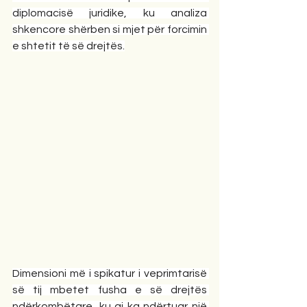
diplomacisë juridike, ku analiza 
shkencore shërben si mjet për forcimin 
e shtetit të së drejtës.
Dimensioni më i spikatur i veprimtarisë 
së tij mbetet fusha e së drejtës 
ndërkombëtare, ku ai ka ndërtuar një 