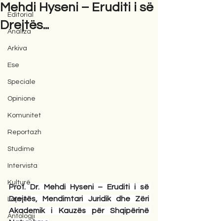
Mehdi Hyseni – Eruditi i së
Editorial
Drejtës...
Analiza
Arkiva
Ese
Speciale
Opinione
Komunitet
Reportazh
Studime
Intervista
Kulturë
Prof. Dr. Mehdi Hyseni – Eruditi i së 
Drejtës, Mendimtari Juridik dhe Zëri 
Lajme
Akademik i Kauzës për Shqipërinë 
Antologji