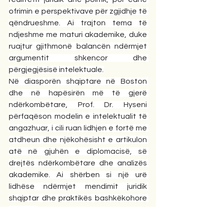
ofrimin e perspektivave për zgjidhje të 
qëndrueshme. Ai trajton tema të 
ndjeshme me maturi akademike, duke 
ruajtur gjithmonë balancën ndërmjet 
argumentit shkencor dhe 
përgjegjësisë intelektuale.
Në diasporën shqiptare në Boston 
dhe në hapësirën më të gjerë 
ndërkombëtare, Prof. Dr. Hyseni 
përfaqëson modelin e intelektualit të 
angazhuar, i cili ruan lidhjen e fortë me 
atdheun dhe njëkohësisht e artikulon 
atë në gjuhën e diplomacisë, së 
drejtës ndërkombëtare dhe analizës 
akademike. Ai shërben si një urë 
lidhëse ndërmjet mendimit juridik 
shqiptar dhe praktikës bashkëkohore 
globale.