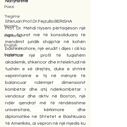
Natyrshme
Poezi
Tregime
Shkruan:Prof.Dr.Fejzulla BERISHA
Novela
Prof. Dr. Mehdi Hyseni përfaqëson një 
nga figurat më të konsoliduara të 
Romane
mendimit juridik shqiptar në kohën 
English
bashkëkohore, një erudit i dijes i cili ka 
Përkthime
ndërtuar një profil të fuqishëm 
akademik, shkencor dhe intelektual në 
fushën e së drejtës, duke e shtrirë 
veprimtarinë e tij në mënyrë të 
balancuar ndërmjet dimensionit 
kombëtar dhe atij ndërkombëtar. I 
vendosur dhe aktiv në Boston, një 
ndër qendrat më të rëndësishme 
universitare, kërkimore dhe 
diplomatike në Shtetet e Bashkuara 
të Amerikës, ai vepron në një mjedis ku 