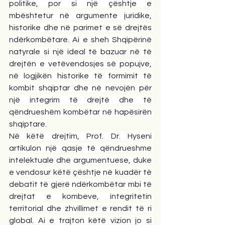
politike, por si një çështje e 
mbështetur në argumente juridike, 
historike dhe në parimet e së drejtës 
ndërkombëtare. Ai e sheh Shqipërinë 
natyrale si një ideal të bazuar në të 
drejtën e vetëvendosjes së popujve, 
në logjikën historike të formimit të 
kombit shqiptar dhe në nevojën për 
një integrim të drejtë dhe të 
qëndrueshëm kombëtar në hapësirën 
shqiptare.
Në këtë drejtim, Prof. Dr. Hyseni 
artikulon një qasje të qëndrueshme 
intelektuale dhe argumentuese, duke 
e vendosur këtë çështje në kuadër të 
debatit të gjerë ndërkombëtar mbi të 
drejtat e kombeve, integritetin 
territorial dhe zhvillimet e rendit të ri 
global. Ai e trajton këtë vizion jo si 