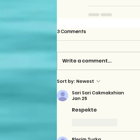
3 Comments
Write a comment...
Sort by:
Newest
Sari Sari Cakmakxhian
Jan 25
Respekte
Like
Reply
Blerim Turka