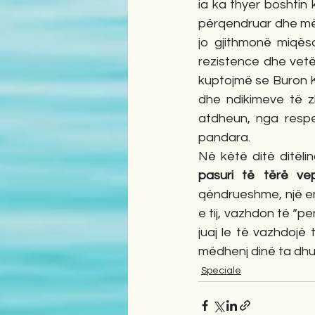
ia ka thyer boshtin
përqendruar dhe më b
jo gjithmonë miqëso
rezistence dhe vetëpë
kuptojmë se Buron Ka
dhe ndikimeve të zh
atdheun, nga respe
pandara.
Në këtë ditë ditëlin
pasuri të tërë ve
qëndrueshme, një em
e tij, vazhdon të “p
juaj le të vazhdojë 
mëdhenj dinë ta dhu
Speciale