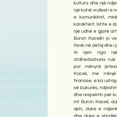
kultura dhe një ndje
një kohë vrullesh e 
e komunikimit, mir
karakterit. Ishte e 
një udhë e gjatë art
Buron Kacelin jo vet
fisnik në detaj dhe i
Ai vjen nga një
atdhedashuria nuk 
por mënyrë jetese.
Kaceli, me rrënjë
tiranase, e ka ushqy
së bukurës, ndjeshm
dhe respektin për kul
rrit Buron Kaceli, du
ajrin, duke e ndjerë
dhe duke e shndërr