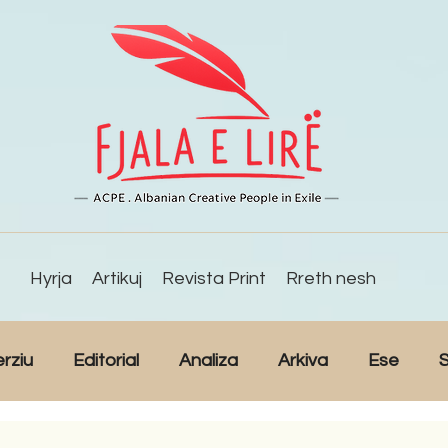
Hyrja
Artikuj
Revista Print
Rreth nesh
erziu
Editorial
Analiza
Arkiva
Ese
S
Reportazh
Studime
Intervista
Kulturë