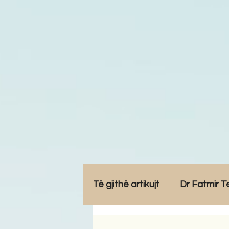
Të gjithë artikujt
Dr Fatmir T
Opinione
Komunitet