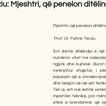
iu: Mjeshtri, që penelon ditëli
gime
Novela
Romane
English
Përkth
Mjeshtri, që penelon ditëlin
 Prof. Dr. Fatmir Terziu
Sot është ditëlindja e një a
numëron vitet me kalendar,
ngjyrë dhe kujtesë. Buron Ka
mirënjohur shqiptar, i pë
krijuesish që e shndërrojnë 
dhe telajon në një akt fisnikë
Tek ai, arti nuk është vetë
mjeshtëri teknike, por mënyr
etikë e brendshme që vje