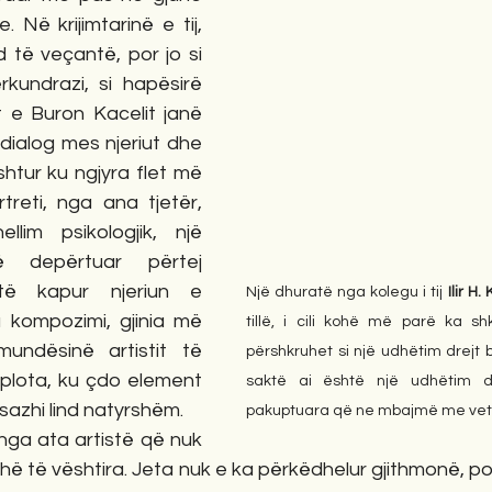
. Në krijimtarinë e tij, 
 të veçantë, por jo si 
kundrazi, si hapësirë 
t e Buron Kacelit janë 
 dialog mes njeriut dhe 
htur ku ngjyra flet më 
treti, nga ana tjetër, 
llim psikologjik, një 
 depërtuar përtej 
të kapur njeriun e 
Një dhuratë nga kolegu i tij 
Ilir H.
kompozimi, gjinia më 
tillë, i cili kohë më parë ka shk
undësinë artistit të 
përshkruhet si një udhëtim drejt 
 plota, ku çdo element 
saktë ai është një udhëtim dr
azhi lind natyrshëm.
pakuptuara që ne mbajmë me vete p
nga ata artistë që nuk 
ë të vështira. Jeta nuk e ka përkëdhelur gjithmonë, po