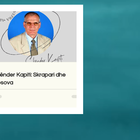
ënder Kapiti: Skrapari dhe
sova