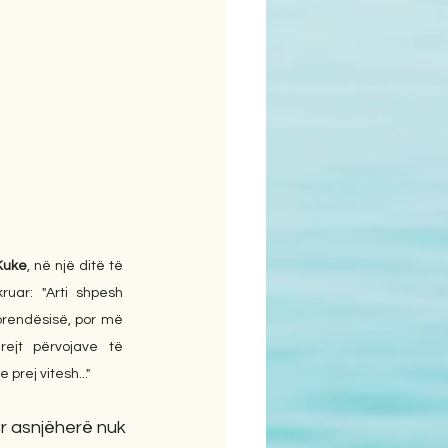
 Kuke
, në një ditë të 
ruar: "Arti shpesh 
brendësisë, por më 
ejt përvojave të 
rej vitesh..."
r asnjëherë nuk 