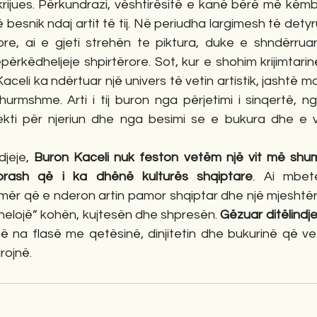
 krijues. Përkundrazi, vështirësitë e kanë bërë më këm
esnik ndaj artit të tij. Në periudha largimesh të detyr
re, ai e gjeti strehën te piktura, duke e shndërrua
rkëdheljeje shpirtërore. Sot, kur e shohim krijimtarinë 
celi ka ndërtuar një univers të vetin artistik, jashtë m
urmshme. Arti i tij buron nga përjetimi i sinqertë, ng
kti për njeriun dhe nga besimi se e bukura dhe e v
djeje, 
Buron Kaceli nuk feston vetëm një vit më shumë
prash që i ka dhënë kulturës shqiptare
. Ai mbete
ër që e nderon artin pamor shqiptar dhe një mjeshtër 
enelojë” kohën, kujtesën dhe shpresën. 
Gëzuar ditëlindje
të na flasë me qetësinë, dinjitetin dhe bukurinë që ve
rojnë.