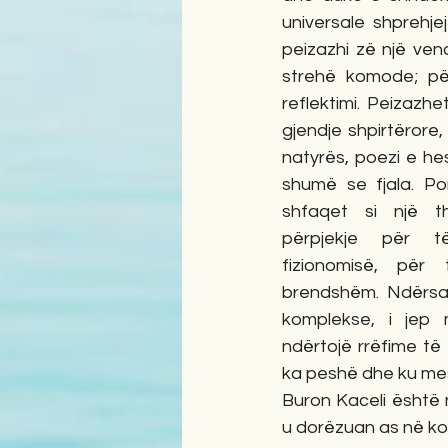
universale shprehjeje
peizazhi zë një vend
strehë komode; për
reflektimi. Peizazhe
gjendje shpirtërore,
natyrës, poezi e hes
shumë se fjala. Por
shfaqet si një the
përpjekje për të
fizionomisë, për 
brendshëm. Ndërsa 
komplekse, i jep m
ndërtojë rrëfime të
ka peshë dhe ku mes
Buron Kaceli është 
u dorëzuan as në koh