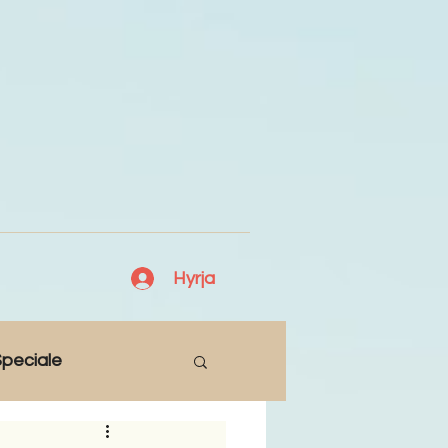
Hyrja
peciale
Lajme