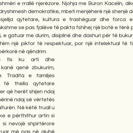
shmëri e rrallë njerëzore. Njohja me Buron Kacelin, dik
ndryshimesh demokratike, mbeti menjëherë një shenjë da
ësjellja qytetare, kultura e trashëguar dhe forca 
dukshme se pas fjalëve të pakta fshihej një botë e tërë 
i, e gatuar me durim, disiplinë dhe dashuri për të bukur
ëm një piktor të respektuar, por një intelektual të ti
 përkorë në qëndrim.
 fis ku arti dhe 
kanë qenë zbukurim, 
 Tradita e familjes 
 të thella qytetare 
er që herët shijen ndaj 
ërinë ndaj së vërtetës 
turën. Në këtë truall u 
ke e përthithur artin si 
 si nevojë shpirtërore 
uar më pas në gjuhë 