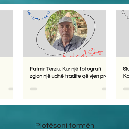
Fatmir Terziu: Kur një fotografi
Sk
zgjon një udhë tradite që vjen prej
Ko
shekujsh në vendlindje
Plotësoni formën