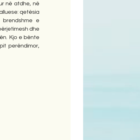
ur në atdhe, në 
lluese: qetësia 
e brendshme e 
përjetimesh dhe 
ën. Kjo e bënte 
pit perëndimor, 