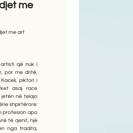
ndjet me
ime
djet me art
rtisti që nuk i 
 por me dritë, 
celi, piktori i 
rket asaj race 
jetën në telajo 
rie shpirtërore. 
m profesion apo 
ë të qenit, një 
n nga tradita, 