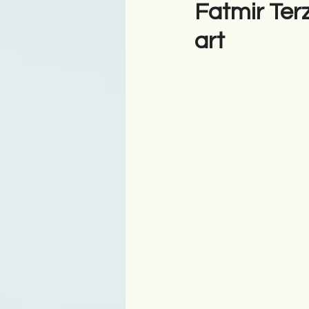
Fatmir Terz
art
Antologji
Poezi
Tre