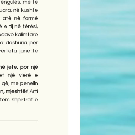
bëngulës, më të 
uara, në kushte 
r atë në formë 
e tij në tërësi, 
odave kalimtare 
a dashuria për 
ërteta janë të 
 jete, por një 
t një vlerë e 
që, me penelin 
n, mjeshtër!
 Arti 
tëm shpirtrat e 