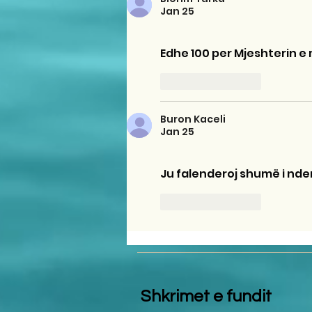
Jan 25
Edhe 100 per Mjeshterin 
Like
Reply
Buron Kaceli
Jan 25
Ju falenderoj shumë i nder
Like
Reply
Shkrimet e fundit